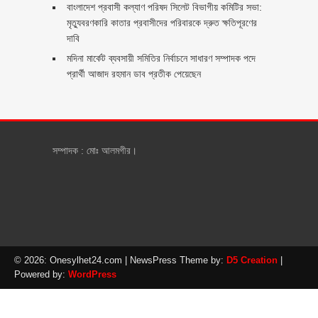
বাংলাদেশ প্রবাসী কল্যাণ পরিষদ সিলেট বিভাগীয় কমিটির সভা:
মৃত্যুবরণকারি কাতার প্রবাসীদের পরিবারকে দ্রুত ক্ষতিপূরণের
দাবি
মদিনা মার্কেট ব্যবসায়ী সমিতির নির্বাচনে সাধারণ সম্পাদক পদে
প্রার্থী আজাদ রহমান ডাব প্রতীক পেয়েছেন ‎
সম্পাদক : মোঃ আলমগীর।
© 2026: Onesylhet24.com
| NewsPress Theme by:
D5 Creation
|
Powered by:
WordPress