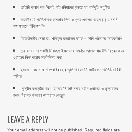
রোটারি ক্লাব অব সিলেট পাইওনিয়ারের বৃক্ষরোপণ কর্মসূচি অনুষ্ঠিত
কানাইঘাটে প্রতিপক্ষের হামলায় পিতা ও পুত্র গুরুতর আহত।। ওসমানী
হাসপাতালে চিকিৎসাধীন
বিরোধীদলীয় নেতা ডা. শফিকুর রহমানের কাছে গণদাবি পরিষদের স্মারকলিপি ‎
চেয়ারম্যান পদপ্রার্থী সিরাজুল ইসলামের সমর্থনে জালালাবাদ ইউনিয়নের ৪ নং
ওয়ার্ডের নিজ পাড়ায় মতবিনিময় সভা
হযরত শাহ্জালাল-শাহ্পরাণ (রহ.) স্মৃতি পরিষদ সিলেটের ৫ম প্রতিষ্ঠাবার্ষিকী
পালিত ‎​
কেন্দ্রীয় কর্মসূচীর অংশ হিসেবে সিলেট সদরে শহীদ ওয়াসিম ও মুস্তাকের
কবর যিয়ারত করলেন জামায়াত নেতৃবৃন্দ ‎
LEAVE A REPLY
Your email address will not be published.
Required fields are