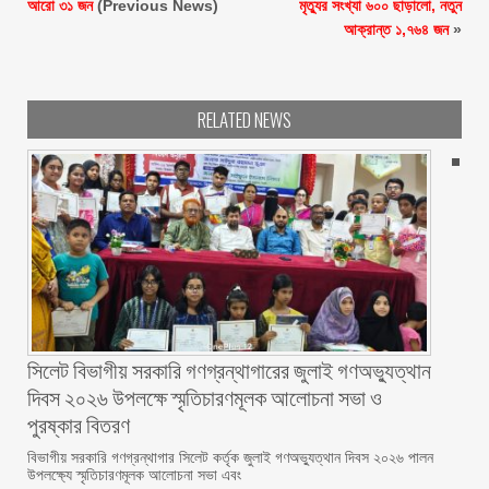
আরো ৩১ জন
(Previous News)
মৃত্যুর সংখ্যা ৬০০ ছাড়ালো, নতুন
আক্রান্ত ১,৭৬৪ জন
»
RELATED NEWS
সিলেট বিভাগীয় সরকারি গণগ্রন্থাগারের জুলাই গণঅভ্যুত্থান
দিবস ২০২৬ উপলক্ষে স্মৃতিচারণমূলক আলোচনা সভা ও
পুরষ্কার বিতরণ ‎ ‎
বিভাগীয় সরকারি গণগ্রন্থাগার সিলেট কর্তৃক জুলাই গণঅভ্যুত্থান দিবস ২০২৬ পালন
উপলক্ষ্যে স্মৃতিচারণমূলক আলোচনা সভা এবং