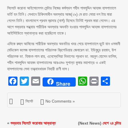
সিলেটে করোনা আইসোলেশন সেন্টার নিজের কর্মস্থল শহীদ শামসুদ্দিন আহমদ হাসপাতালে
ভর্তি হন তিনি। সেখানে চিকিৎসাধীন অবস্থায় আজ(২৯) মে রাত সোয়া দশ টায় মারা
গেলেন তিনি। বাংলাদেশে প্রথম ব্রাদার (নার্স) হিসেবে তিনিই প্রথম মারা গেলেন। এর
আগে শুক্রবার সন্ধ্যায় শারীরিক অবস্থার অবনতি হওয়ায় শামসুদ্দিন আহমদ হাসপাতালের
আইসিইউতে স্থানান্তর করা হয়েছিলো তাকে।
এদিকে রুহুল আমিনের শারীরিক অবস্থার অবনতির খবর পেয়ে হাসপাতালে ছুটে যান ওসমানী
মেডিকেল কলেজ হাসপাতালের পরিচালক ব্রিগেডিয়ার জেনারেল ডা. ইউনুছুর রহমান, উপ
পরিচালক ডা. হিমাংশু লাল রায়, এনেস্থেসিয়া বিভাগের প্রধান ডা. ময়নুল হোসেন ডালিম,
শহীদ শামসুদ্দিন আহমদ হাসপাতালের আরএমও সুশান্ত কুমার মহাপাত্র ও একই
হাসপাতালের সেবা তত্ত্বাবধায়ক নিহারী রাণী দাস।
Facebook
Twitter
Email
WhatsAp
Print
Sha
Share
সিলেট
No Comments »
«
শুক্রবার সিলেটে করোনায় আক্রান্ত
(Next News)
দেশে ২৪ ঘন্টায়