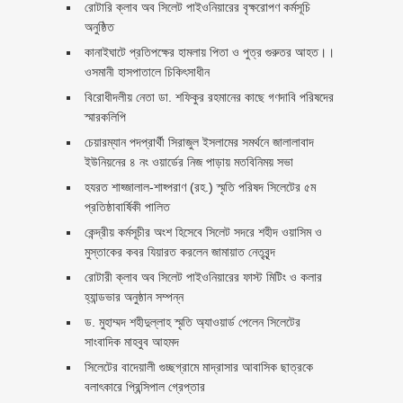
রোটারি ক্লাব অব সিলেট পাইওনিয়ারের বৃক্ষরোপণ কর্মসূচি
অনুষ্ঠিত
কানাইঘাটে প্রতিপক্ষের হামলায় পিতা ও পুত্র গুরুতর আহত।।
ওসমানী হাসপাতালে চিকিৎসাধীন
বিরোধীদলীয় নেতা ডা. শফিকুর রহমানের কাছে গণদাবি পরিষদের
স্মারকলিপি ‎
চেয়ারম্যান পদপ্রার্থী সিরাজুল ইসলামের সমর্থনে জালালাবাদ
ইউনিয়নের ৪ নং ওয়ার্ডের নিজ পাড়ায় মতবিনিময় সভা
হযরত শাহ্জালাল-শাহ্পরাণ (রহ.) স্মৃতি পরিষদ সিলেটের ৫ম
প্রতিষ্ঠাবার্ষিকী পালিত ‎​
কেন্দ্রীয় কর্মসূচীর অংশ হিসেবে সিলেট সদরে শহীদ ওয়াসিম ও
মুস্তাকের কবর যিয়ারত করলেন জামায়াত নেতৃবৃন্দ ‎
রোটারী ক্লাব অব সিলেট পাইওনিয়ারের ফাস্ট মিটিং ও কলার
হ্যান্ডভার অনুষ্ঠান সম্পন্ন
ড. মুহাম্মদ শহীদুল্লাহ স্মৃতি অ্যাওয়ার্ড পেলেন সিলেটের
সাংবাদিক মাহবুব আহমদ
সিলেটের বাদেয়ালী গুচ্ছগ্রামে মাদ্রাসার আবাসিক ছাত্রকে
বলাৎকারে প্রিন্সিপাল গ্রেপ্তার ‎