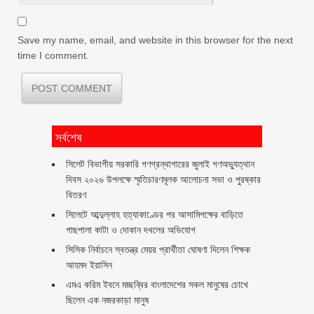
Save my name, email, and website in this browser for the next
time I comment.
সর্বশেষ
সিলেট বিভাগীয় সরকারি গণগ্রন্থাগারের জুলাই গণঅভ্যুত্থান
দিবস ২০২৬ উপলক্ষে স্মৃতিচারণমূলক আলোচনা সভা ও পুরষ্কার
বিতরণ ‎ ‎
সিলেটে আব্দুল্লাহ হত্যাকাণ্ডের পর আসামিপক্ষের বাড়িতে
গাছপালা কাটা ও দোকান দখলের অভিযোগ
সিসিক নির্বাচনে স্বতন্ত্র মেয়র প্রার্থীতা ঘোষণা দিলেন শিক্ষক
আহমদ ইয়াসিন
এমএ করিম ইবনে মচ্ছব্বির বাংলাদেশের সকল মানুষের চোখে
ছিলেন এক নজরকাড়া মানুষ ‎