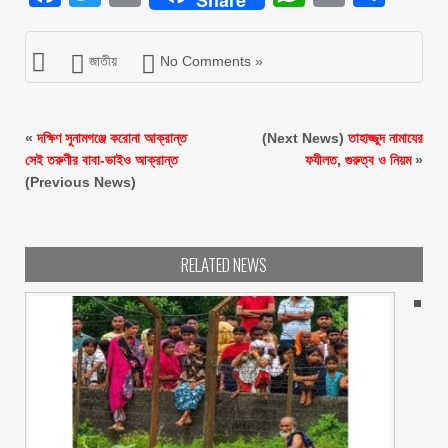
জাতীয়
No Comments »
«
দক্ষিণ সুনামগঞ্জে করোনা আক্রান্ত
(Next News)
তাহাজ্জুদ নামাযের
সেই তরুণীর বাবা-ভাইও আক্রান্ত
ফযীলত, গুরুত্ব ও নিয়ম
»
(Previous News)
RELATED NEWS