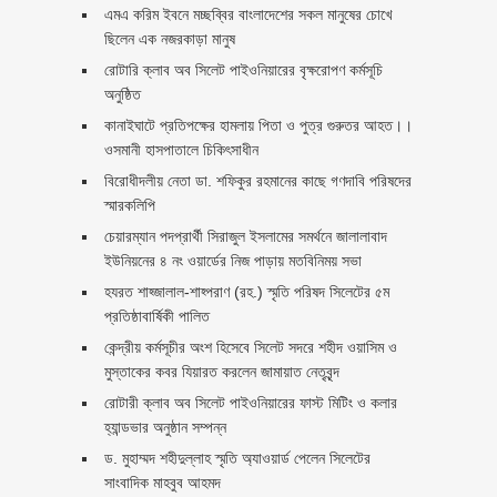
এমএ করিম ইবনে মচ্ছব্বির বাংলাদেশের সকল মানুষের চোখে
ছিলেন এক নজরকাড়া মানুষ ‎
রোটারি ক্লাব অব সিলেট পাইওনিয়ারের বৃক্ষরোপণ কর্মসূচি
অনুষ্ঠিত
কানাইঘাটে প্রতিপক্ষের হামলায় পিতা ও পুত্র গুরুতর আহত।।
ওসমানী হাসপাতালে চিকিৎসাধীন
বিরোধীদলীয় নেতা ডা. শফিকুর রহমানের কাছে গণদাবি পরিষদের
স্মারকলিপি ‎
চেয়ারম্যান পদপ্রার্থী সিরাজুল ইসলামের সমর্থনে জালালাবাদ
ইউনিয়নের ৪ নং ওয়ার্ডের নিজ পাড়ায় মতবিনিময় সভা
হযরত শাহ্জালাল-শাহ্পরাণ (রহ.) স্মৃতি পরিষদ সিলেটের ৫ম
প্রতিষ্ঠাবার্ষিকী পালিত ‎​
কেন্দ্রীয় কর্মসূচীর অংশ হিসেবে সিলেট সদরে শহীদ ওয়াসিম ও
মুস্তাকের কবর যিয়ারত করলেন জামায়াত নেতৃবৃন্দ ‎
রোটারী ক্লাব অব সিলেট পাইওনিয়ারের ফাস্ট মিটিং ও কলার
হ্যান্ডভার অনুষ্ঠান সম্পন্ন
ড. মুহাম্মদ শহীদুল্লাহ স্মৃতি অ্যাওয়ার্ড পেলেন সিলেটের
সাংবাদিক মাহবুব আহমদ