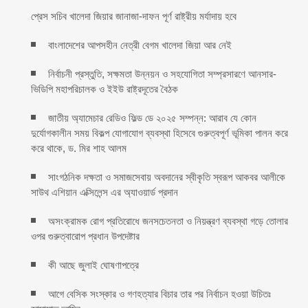
প্রেস সচিব খালেদা জিয়ার জানাজা-দাফন পূর্ণ রাষ্ট্রীয় মর্যাদায় হবে
বাংলাদেশের আপসহীন নেত্রী বেগম খালেদা জিয়া আর নেই
নির্বাচনী প্রস্তুতি, সক্ষমতা উন্নয়ন ও সহযোগিতা সম্প্রসারণে আনসার-
ভিডিপি মহাপরিচালক ও ইইউ রাষ্ট্রদূতের বৈঠক
জাতীয় অ্যামেচার রেডিও ফিল্ড ডে ২০২৫ সম্পন্ন: আরাব যে কোন
দুর্যোগকালীন সময় বিকল্প যোগাযোগ ব্যবস্থা হিসেবে গুরুত্বপূর্ণ ভূমিকা পালন করে
করে থাকে, ড. মির শাহ আলম
সাংগঠনিক দক্ষতা ও সমাজসেবায় অবদানের স্বীকৃতি স্বরূপ আকবর আলীকে
সাউথ এশিয়ান এক্সিলেন্স এর অ্যাওয়ার্ড প্রদান
অসংক্রামক রোগ প্রতিরোধে জনসচেতনতা ও নিয়ন্ত্রণ ব্যবস্থা গড়ে তোলার
ওপর গুরুত্বারোপ প্রধান উপদেষ্টার
কী আছে জুলাই ঘোষণাপত্রে
আগে বেসিক সংস্কার ও গণহত্যার বিচার তার পর নির্বাচন হওয়া উচিতঃ