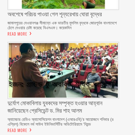
অবশেষে পরিচয় পাওয়া গেল শূন্যরেখায় ঘোরা বৃদ্ধের
জামালপুরের দেওয়ানগঞ্জ সীমান্তে এক ভারতীয় মুসলিম বৃদ্ধকে জোরপূর্বক বাংলাদেশে
ঠেলে দেওয়ার চেষ্টা করেছে বিএসএফ। কয়েকদিন
READ MORE
দুর্যোগ মোকাবিলায় যুবকদের সম্পৃক্ত হওয়ার আহ্বান
জানিয়েছেন প্রেসিডেন্ট ড. মির শাহ আলম ‎ ‎
অ্যামেচার রেডিও অ্যাসোসিয়েশন বাংলাদেশ (এআরএবি)’র আয়োজনে শনিবার (৪
এপ্রিল) বিকেলে নর্থ সাউথ ইউনিভার্সিটির অডিটোরিয়ামে ‘বিয়ন্ড
READ MORE