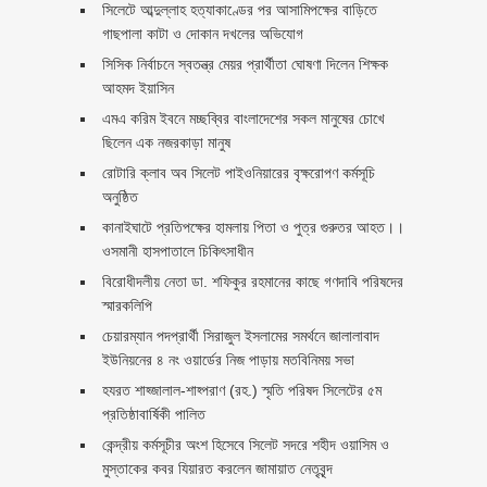
সিলেটে আব্দুল্লাহ হত্যাকাণ্ডের পর আসামিপক্ষের বাড়িতে
গাছপালা কাটা ও দোকান দখলের অভিযোগ
সিসিক নির্বাচনে স্বতন্ত্র মেয়র প্রার্থীতা ঘোষণা দিলেন শিক্ষক
আহমদ ইয়াসিন
এমএ করিম ইবনে মচ্ছব্বির বাংলাদেশের সকল মানুষের চোখে
ছিলেন এক নজরকাড়া মানুষ ‎
রোটারি ক্লাব অব সিলেট পাইওনিয়ারের বৃক্ষরোপণ কর্মসূচি
অনুষ্ঠিত
কানাইঘাটে প্রতিপক্ষের হামলায় পিতা ও পুত্র গুরুতর আহত।।
ওসমানী হাসপাতালে চিকিৎসাধীন
বিরোধীদলীয় নেতা ডা. শফিকুর রহমানের কাছে গণদাবি পরিষদের
স্মারকলিপি ‎
চেয়ারম্যান পদপ্রার্থী সিরাজুল ইসলামের সমর্থনে জালালাবাদ
ইউনিয়নের ৪ নং ওয়ার্ডের নিজ পাড়ায় মতবিনিময় সভা
হযরত শাহ্জালাল-শাহ্পরাণ (রহ.) স্মৃতি পরিষদ সিলেটের ৫ম
প্রতিষ্ঠাবার্ষিকী পালিত ‎​
কেন্দ্রীয় কর্মসূচীর অংশ হিসেবে সিলেট সদরে শহীদ ওয়াসিম ও
মুস্তাকের কবর যিয়ারত করলেন জামায়াত নেতৃবৃন্দ ‎