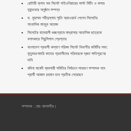
রোটারী ক্লাব অব সিলেট পাইওনিয়ারের ফাস্ট মিটিং ও কলার
হ্যান্ডভার অনুষ্ঠান সম্পন্ন
ড. মুহাম্মদ শহীদুল্লাহ স্মৃতি অ্যাওয়ার্ড পেলেন সিলেটের
সাংবাদিক মাহবুব আহমদ
সিলেটের বাদেয়ালী গুচ্ছগ্রামে মাদ্রাসার আবাসিক ছাত্রকে
বলাৎকারে প্রিন্সিপাল গ্রেপ্তার ‎
বাংলাদেশ প্রবাসী কল্যাণ পরিষদ সিলেট বিভাগীয় কমিটির সভা:
মৃত্যুবরণকারি কাতার প্রবাসীদের পরিবারকে দ্রুত ক্ষতিপূরণের
দাবি
মদিনা মার্কেট ব্যবসায়ী সমিতির নির্বাচনে সাধারণ সম্পাদক পদে
প্রার্থী আজাদ রহমান ডাব প্রতীক পেয়েছেন ‎
সম্পাদক : মোঃ আলমগীর।