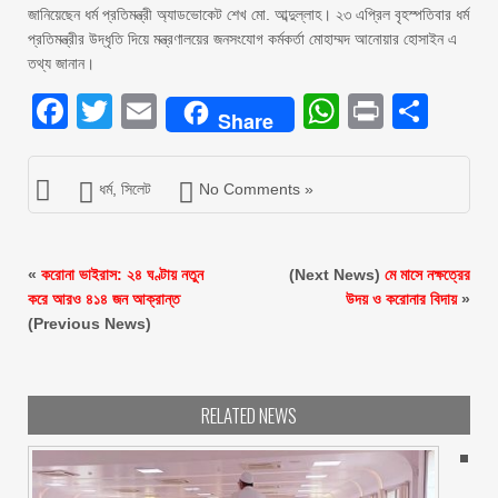
জানিয়েছেন ধর্ম প্রতিমন্ত্রী অ্যাডভোকেট শেখ মো. আব্দুল্লাহ। ২৩ এপ্রিল বৃহস্পতিবার ধর্ম
প্রতিমন্ত্রীর উদ্ধৃতি দিয়ে মন্ত্রণালয়ের জনসংযোগ কর্মকর্তা মোহাম্মদ আনোয়ার হোসাইন এ
তথ্য জানান।
Facebook
Twitter
Email
WhatsAp
Print
Sha
Share
ধর্ম
,
সিলেট
No Comments »
«
করোনা ভাইরাস: ২৪ ঘণ্টায় নতুন
(Next News)
মে মাসে নক্ষত্রের
করে আরও ৪১৪ জন আক্রান্ত
উদয় ও করোনার বিদায়
»
(Previous News)
RELATED NEWS