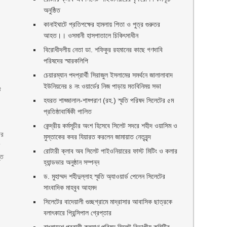
অনুষ্ঠিত
কানাইঘাটে প্রতিপক্ষের হামলায় পিতা ও পুত্র গুরুতর
আহত।। ওসমানী হাসপাতালে চিকিৎসাধীন
বিরোধীদলীয় নেতা ডা. শফিকুর রহমানের কাছে গণদাবি
পরিষদের স্মারকলিপি ‎
চেয়ারম্যান পদপ্রার্থী সিরাজুল ইসলামের সমর্থনে জালালাবাদ
ও
ইউনিয়নের ৪ নং ওয়ার্ডের নিজ পাড়ায় মতবিনিময় সভা
ি
হযরত শাহ্জালাল-শাহ্পরাণ (রহ.) স্মৃতি পরিষদ সিলেটের ৫ম
প্রতিষ্ঠাবার্ষিকী পালিত ‎​
কেন্দ্রীয় কর্মসূচীর অংশ হিসেবে সিলেট সদরে শহীদ ওয়াসিম ও
ার
মুস্তাকের কবর যিয়ারত করলেন জামায়াত নেতৃবৃন্দ ‎
ত
রোটারী ক্লাব অব সিলেট পাইওনিয়ারের ফাস্ট মিটিং ও কলার
্ত
হ্যান্ডভার অনুষ্ঠান সম্পন্ন
ড. মুহাম্মদ শহীদুল্লাহ স্মৃতি অ্যাওয়ার্ড পেলেন সিলেটের
সাংবাদিক মাহবুব আহমদ
সিলেটের বাদেয়ালী গুচ্ছগ্রামে মাদ্রাসার আবাসিক ছাত্রকে
বলাৎকারে প্রিন্সিপাল গ্রেপ্তার ‎