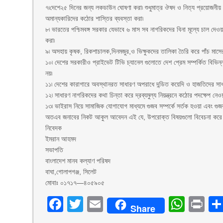
৭৷দেশে২৫ দিনের জন্য লকডাউন ঘোষণা করা৷ শুধুমাত্র ঔষদ ও নিত্য প্রয়োজনীয় খ
অমান্যকারিদের কঠোর শাস্তির ব্যবস্তা করা৷
৮৷ ভারতের পশ্চিমবঙ্গ সরকার যেভাবে ৬ মাস সব নাগরিকদের বিনা মূল্যে চাল দ
করা৷
৯৷ অসহায় কৃষক, রিকশাচালক,দিনমজুর,ও ভিক্ষুকদের তালিকা তৈরি করে পাঁচ মাস
১০৷ দেশের সরকারীও প্রাইভেট টিভি চ্যানেল গুলোতে দেশ প্রেম সম্পর্কিত বিভি
নয়৷
১১৷ দেশের কারাগারে অবস্থানরত সাধারণ অপরাধে দন্ডিত কয়েদি ও হাজতিদের সাধারণ
১২৷ সাধারণ নাগরিকদের কথা চিন্তা করে দ্রব্যমুল্য নিয়ন্ত্রনে কঠোর পদক্ষেপ নেওয়
১৩৷ ভাইরাস নিয়ে সামাজিক যোগাযোগ মাধ্যমে গুজব সম্পর্কে সর্তক হওয়া এবং গুজবক
অতএব জনাবের নিকট আকুল আবেদন এই যে, উপরোক্ত বিষয়গুলো বিবেচনা করে দেশের
নিবেদক
ইমরান আহমদ
সভাপতি
বাংলাদেশ মানব কল্যাণ পরিষদ
বাঘা,গোলাপগঞ্জ, সিলেট
মোবাঃ ০১৭১৭—৪০৫৯০৫
Facebook
Twitter
Email
What
Pr
Share