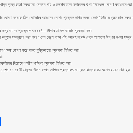
াদ্য দ্রব্য ছাড়া সবধরনের দোকান পাট ও ছনসাধারনের চলাচলের উপর নিষেধজ্ঞা ঘোষণা করা৷নিষেধজ্ঞা
েওয়ার ঘোষণা করেছে ঠিক সেইভাবে আমাদের দেশের প্রত্যক নাগরিকদের সেনাবাহিনীর মাধ্যমে চাল সরবরা
ের জন্য তাদের প্রত্যেকে ৩০০০/— টাকার মাসিক ভাতার ব্যবস্তা করা৷
ন্ন অনুষ্ঠান সমপ্রচার করা৷ কারণ দেশ প্রেম ছাড়া এই ভয়াবহ সংকট থেকে আমাদের উদ্ধার হওয়া সম্বব
 ক্ষমা ঘোষণা করে দ্রুত মুক্তিদানের ব্যবস্থা নিশ্চিত করা৷
া৷
ারীদের বিরোদ্ধে কঠিন শাস্থির ব্যবস্থা নিশ্চিত করা৷
 ১৭ কোটি মানুষের জীবন রক্ষার তাগিদে প্রস্তাবগুলো দ্রুত বাস্তবায়নে আপনার যেন মর্জি হয়৷
sApp
int
Share