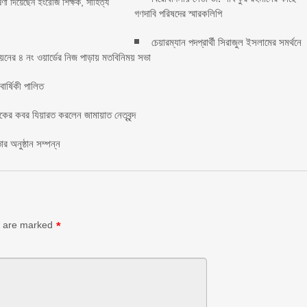
ষণা দিয়েছেন ইংরেজি শিক্ষক, সাহিত্য
গণদাবি পরিষদের স্মারকলিপি ‎
চেয়ারম্যান পদপ্রার্থী সিরাজুল ইসলামের সমর্থনে
য়নের ৪ নং ওয়ার্ডের নিজ পাড়ায় মতবিনিময় সভা
র্ষিকী পালিত ‎​
াকের কবর যিয়ারত করলেন জামায়াত নেতৃবৃন্দ ‎
র অনুষ্ঠান সম্পন্ন
s are marked
*