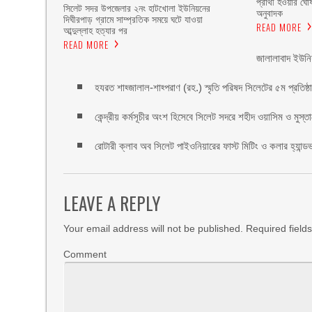
প্রার্থী হওয়ার ঘো
সিলেট সদর উপজেলার ২নং হাটখোলা ইউনিয়নের
অনুবাদক
দিঘীরপাড় গ্রামে সাম্প্রতিক সময়ে ঘটে যাওয়া
READ MORE
আব্দুল্লাহ হত্যার পর
READ MORE
জালালাবাদ ইউনি
হযরত শাহ্জালাল-শাহ্পরাণ (রহ.) স্মৃতি পরিষদ সিলেটের ৫ম প্রতিষ্ঠাবা
কেন্দ্রীয় কর্মসূচীর অংশ হিসেবে সিলেট সদরে শহীদ ওয়াসিম ও মুস্ত
রোটারী ক্লাব অব সিলেট পাইওনিয়ারের ফাস্ট মিটিং ও কলার হ্যান্ডভা
LEAVE A REPLY
Your email address will not be published.
Required field
Comment