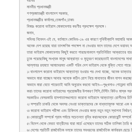
বরাবর
মাননীয় প্রধানমন্ত্রী
গণপ্রজাতন্ত্রী বাংলাদেশ সরকার,
প্রধানমন্ত্রীর কার্যালয়,তেজগাঁও,ঢাকা৷
বিষয়ঃ করোনা ভাইরাস মোকাবেলায় করণীয় প্রদক্ষেপ প্রসঙ্গে ৷
জনাব,
সবিনয় নিবেদন এই যে, বর্তমানে কোভিড-১৯ এর কারণে পৃথিবীব্যাপি মহামারি আকার ধ
অনেক দেশ রয়েছে যারা তাৎক্ষণিক পদক্ষেপ না নেওয়ার ফলে তাদের দেশে ভয়াবহ 
তারা ভাইরাস মোকাবেলায় কিছুই করতে পারছেনা৷ফলে প্রতিনিয়িত আক্রাতের হার ও ম
ঢুকে পরেছে৷কিছু সংখ্যক মানুষ আক্রান্ত ও মৃতুবরণ করেছে৷তাই বাংলাদেশের সাধ
আল্লাহর রহমতে আমাদেরমত একটি গরিব দেশ ভাইরাস থেকে মুক্তি পেতে পারে৷ ন
১৷ বাংলাদেশ করোনা ভাইরাসে আক্তান্ত হওয়ার পর দেখা যাচ্ছে, অনেক ডাক্তার
অভাবে মারা যাচ্ছেন আবার অনেকে কঠিন রোগ নিয়ে মানবেতর জীবন যাপন করচ্ছে
অভাবে মারা যেতে পারে৷তাই আমি অনুরোধ করবো আইন—শৃঙ্খলাও গোয়েন্দা বাহিন
করা৷ তাদের করোনা ভাইরাসের প্রয়োজনীয় উপকরণ পিপি,টেস্টিং কিটও মাস্ক সরবরা
সরকারিও বেসরকারি হাসপাতালগুলোতে করোনা ভাইরাসে আক্তান্ত রোগীদের চিকিৎ
২৷ সম্প্রতি চাকরি থেকে অবসর নেওয়া ডাক্তারদের কে বাধ্যতামূলক আরো এক বছর
৩৷ করোনা ভাইরাস পরীক্ষা এবং চিকিৎসা দেওয়ার জন্য নতুন নতুন স্থাপনা নির্ধার
৪৷ কোয়ারেন্টি সম্পর্কে গ্রাম পর্যায়ে সচেতনতা বৃদ্ধি করা৷অনেকে কোয়ারেন্টি সম
৫৷ বিদেশ থেকে ফেরত যাত্রীদের যারা মার্চে এসেছেন তাদের সঠিক তালিকা তৈরি কর
৬৷ দেশের প্রতিটি রাজনৈতিক দলকে তাদের সবধরনের রাজনৈতিক কার্যক্রম ছেড়ে দি