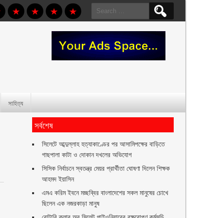
Search
for:
সাহিত্য
সর্বশেষ
সিলেটে আব্দুল্লাহ হত্যাকাণ্ডের পর আসামিপক্ষের বাড়িতে
গাছপালা কাটা ও দোকান দখলের অভিযোগ
সিসিক নির্বাচনে স্বতন্ত্র মেয়র প্রার্থীতা ঘোষণা দিলেন শিক্ষক
আহমদ ইয়াসিন
এমএ করিম ইবনে মচ্ছব্বির বাংলাদেশের সকল মানুষের চোখে
ছিলেন এক নজরকাড়া মানুষ ‎
রোটারি ক্লাব অব সিলেট পাইওনিয়ারের বৃক্ষরোপণ কর্মসূচি