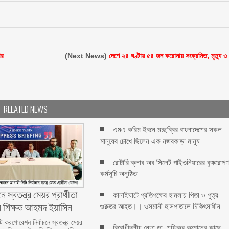
ার
(Next News)
দেশে ২৪ ঘণ্টায় ৫৪ জন করোনায় সংক্রমিত, মৃত্যু ৩
RELATED NEWS
এমএ করিম ইবনে মচ্ছব্বির বাংলাদেশের সকল
মানুষের চোখে ছিলেন এক নজরকাড়া মানুষ ‎
রোটারি ক্লাব অব সিলেট পাইওনিয়ারের বৃক্ষরোপ
কর্মসূচি অনুষ্ঠিত
ে স্বতন্ত্র মেয়র প্রার্থীতা
কানাইঘাটে প্রতিপক্ষের হামলায় পিতা ও পুত্র
ন শিক্ষক আহমদ ইয়াসিন
গুরুতর আহত।। ওসমানী হাসপাতালে চিকিৎসাধীন
 করপোরেশন নির্বাচনে স্বতন্ত্র মেয়র
বিরোধীদলীয় নেতা ডা. শফিকুর রহমানের কাছে