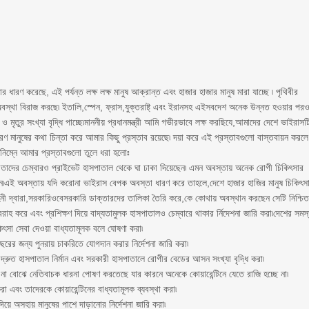
ারণ করেছে, এই পর্যন্ত লক্ষ লক্ষ মানুষ আক্রান্ত এবং হাজার হাজার মানুষ মারা যাচ্ছে ৷ পৃথিবীর
অবস্থা বিরাজ করছে৷ ইতালি,স্পেন, ফ্রাস,যুক্তরাষ্ট্ এবং ইরানসহ এইসবদেশ অনেক উন্নত হওয়ার পর
ৃতুর সংখ্যা বৃদ্ধি পাচ্ছে৷মাননীয় প্রধানমন্ত্রী আমি গভীরভাবে লক্ষ করছিযে,আমাদের দেশে ভাইরাসট
ারণ মানুষের কথা চিন্তা করে আমার কিছু প্রস্তাব রয়েছে৷ দয়া করে এই প্রস্তাবগুলো বাস্তবায়ন করলে
িম্নে আমার প্রস্তাবগুলো তুলে ধরা হলোঃ
 তাদের চেম্বারও প্রাইভেট হাসপাতাল থেকে ঘা ঢাকা দিয়েছেন৷ এমন অবস্তায় অনেক রোগী চিকিৎসার
ন৷এই অবস্তায় যদি করোনা ভাইরাস বেপক অবস্তা ধারণ করে তাহলে,দেশে হাজার হাজির মানুষ চিকিৎস
ী দ্বারা,সরকারিওবেসরকারি ডাক্তারদের তালিকা তৈরি করে,কে কোথায় অবস্থান করছেন সেটি নিশ্চি
হ করে এবং প্রশিক্ষণ দিয়ে বাদ্যতামুলক হাসপাতালও চেম্বারে থাকার র্নিদেশনা জারি করা৷দেশের সমস
সা সেবা দেওয়া বাধ্যতামূলক বলে ঘোষণা করা৷
ের জন্য পুনরায় চাকরিতে যোগদান করার নির্দেশনা জারি করা৷
ণ,দ্রুত হাসপাতাল নির্মান এবং সরকারী হাসপাতালে রোগীর বেডের আসন সংখ্যা বৃদ্ধি করা৷
্পর্কে না বোঝে নেতিবাচক ধারনা পোষণ করতেছে যার কারনে অনেকে কোয়ারেন্টিনে যেতে রাজি হচ্ছে না৷
া এবং তাদেরকে কোয়ারেন্টিনের বাধ্যতামূলক ব্যবস্থা করা৷
য়ে অসহায় মানুষের পাশে দাড়ানোর নির্দেশনা জারি করা৷