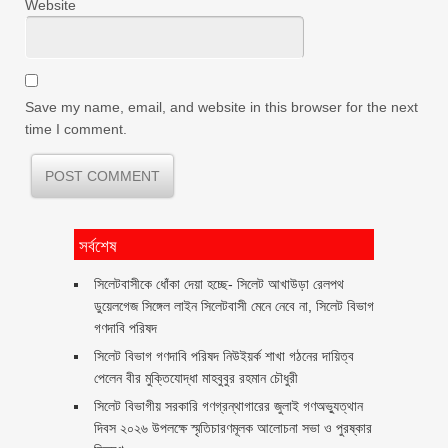
Website
Save my name, email, and website in this browser for the next
time I comment.
সর্বশেষ
‎সিলেটবাসীকে ধোঁকা দেয়া হচ্ছে- সিলেট আখাউড়া রেলপথ
ডুয়েলগেজ সিঙ্গেল লাইন সিলেটবাসী মেনে নেবে না, সিলেট বিভাগ
গণদাবি পরিষদ
সিলেট বিভাগ গণদাবি পরিষদ নিউইয়র্ক শাখা গঠনের দায়িত্ব
পেলেন বীর মুক্তিযোদ্ধা মাহবুবুর রহমান চৌধুরী ‎ ‎
সিলেট বিভাগীয় সরকারি গণগ্রন্থাগারের জুলাই গণঅভ্যুত্থান
দিবস ২০২৬ উপলক্ষে স্মৃতিচারণমূলক আলোচনা সভা ও পুরষ্কার