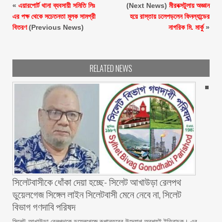
«
এয়ারপোর্ট থানা ব্যবসায়ী সমিতি লিঃ
(Next News)
মীরবক্সটুলায় অজ্ঞান
এর পক্ষ থেকে সচেতনতা মূলক সামগ্রী
হয়ে রাস্তায় ঢলেপড়লেন ফিনল্যান্ডের
বিতরণ
(Previous News)
নাগরিক মি. মার্কু
»
RELATED NEWS
‎সিলেটবাসীকে ধোঁকা দেয়া হচ্ছে- সিলেট আখাউড়া রেলপথ
ডুয়েলগেজ সিঙ্গেল লাইন সিলেটবাসী মেনে নেবে না, সিলেট
বিভাগ গণদাবি পরিষদ
‎​সিলেট-আখাউড়া রেলপথকে ডুয়েলগেজে রূপান্তরের উদ্যোগ অবশ্যই ইতিবাচক। এর