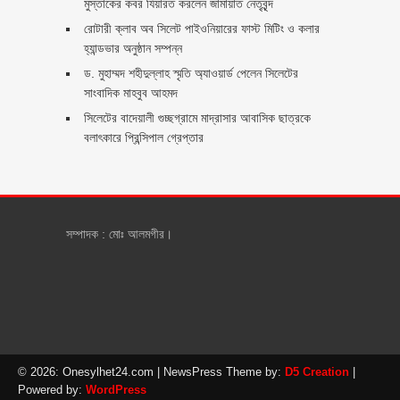
মুস্তাকের কবর যিয়ারত করলেন জামায়াত নেতৃবৃন্দ ‎
রোটারী ক্লাব অব সিলেট পাইওনিয়ারের ফাস্ট মিটিং ও কলার
হ্যান্ডভার অনুষ্ঠান সম্পন্ন
ড. মুহাম্মদ শহীদুল্লাহ স্মৃতি অ্যাওয়ার্ড পেলেন সিলেটের
সাংবাদিক মাহবুব আহমদ
সিলেটের বাদেয়ালী গুচ্ছগ্রামে মাদ্রাসার আবাসিক ছাত্রকে
বলাৎকারে প্রিন্সিপাল গ্রেপ্তার ‎
সম্পাদক : মোঃ আলমগীর।
© 2026: Onesylhet24.com
| NewsPress Theme by:
D5 Creation
|
Powered by:
WordPress