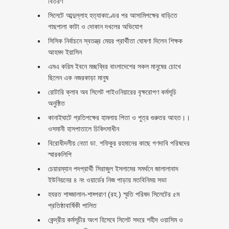
বিতরণ ‎ ‎
সিলেটে আব্দুল্লাহ হত্যাকাণ্ডের পর আসামিপক্ষের বাড়িতে
গাছপালা কাটা ও দোকান দখলের অভিযোগ
সিসিক নির্বাচনে স্বতন্ত্র মেয়র প্রার্থীতা ঘোষণা দিলেন শিক্ষক
আহমদ ইয়াসিন
এমএ করিম ইবনে মচ্ছব্বির বাংলাদেশের সকল মানুষের চোখে
ছিলেন এক নজরকাড়া মানুষ ‎
রোটারি ক্লাব অব সিলেট পাইওনিয়ারের বৃক্ষরোপণ কর্মসূচি
অনুষ্ঠিত
কানাইঘাটে প্রতিপক্ষের হামলায় পিতা ও পুত্র গুরুতর আহত।।
ওসমানী হাসপাতালে চিকিৎসাধীন
বিরোধীদলীয় নেতা ডা. শফিকুর রহমানের কাছে গণদাবি পরিষদের
স্মারকলিপি ‎
চেয়ারম্যান পদপ্রার্থী সিরাজুল ইসলামের সমর্থনে জালালাবাদ
ইউনিয়নের ৪ নং ওয়ার্ডের নিজ পাড়ায় মতবিনিময় সভা
হযরত শাহ্জালাল-শাহ্পরাণ (রহ.) স্মৃতি পরিষদ সিলেটের ৫ম
প্রতিষ্ঠাবার্ষিকী পালিত ‎​
কেন্দ্রীয় কর্মসূচীর অংশ হিসেবে সিলেট সদরে শহীদ ওয়াসিম ও