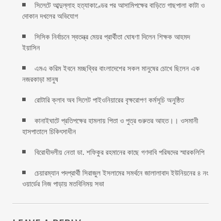
সিলেটে আব্দুল্লাহ হত্যাকাণ্ডের পর আসামিপক্ষের বাড়িতে গাছপালা কাটা ও
দোকান দখলের অভিযোগ
সিসিক নির্বাচনে স্বতন্ত্র মেয়র প্রার্থীতা ঘোষণা দিলেন শিক্ষক আহমদ
ইয়াসিন
এমএ করিম ইবনে মচ্ছব্বির বাংলাদেশের সকল মানুষের চোখে ছিলেন এক
নজরকাড়া মানুষ ‎
রোটারি ক্লাব অব সিলেট পাইওনিয়ারের বৃক্ষরোপণ কর্মসূচি অনুষ্ঠিত
কানাইঘাটে প্রতিপক্ষের হামলায় পিতা ও পুত্র গুরুতর আহত।। ওসমানী
হাসপাতালে চিকিৎসাধীন
বিরোধীদলীয় নেতা ডা. শফিকুর রহমানের কাছে গণদাবি পরিষদের স্মারকলিপি ‎
চেয়ারম্যান পদপ্রার্থী সিরাজুল ইসলামের সমর্থনে জালালাবাদ ইউনিয়নের ৪ নং
ওয়ার্ডের নিজ পাড়ায় মতবিনিময় সভা