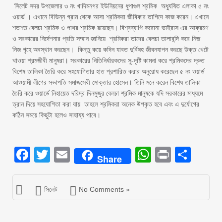
সিলেট সদর উপজেলার ৩ নং খাদিমনগর ইউনিয়নের ধুপাগুল শ্রমিক অধ্যুষিত এলাকা ৫ নং
ওয়ার্ড । এখানে বিভিন্ন গ্রাম থেকে আসা শ্রমিকরা জীবিকার তাগিদে কাজ করেন। এখানে
শতশত বেলচা শ্রমিক ও পাথর শ্রমিক রয়েছেন। বিশ্বব্যাপি করোনা ভাইরাস এর আক্রমণ
ও সরকারের নির্দেশনার প্রতি সম্মান জানিয়ে শ্রমিকরা তাদের বেলচা তালাবন্দি করে নিজ
নিজ গৃহে অবস্থান করছেন। কিন্তু কয়ে কদিন যাবত দুর্বিষহ জীবনযাপন করছে উক্ত খেটে
খাওয়া শ্রমজীবী মানুষরা। সরকারের নিতিনির্ধারকদের সু-দৃষ্টি কামনা করে শ্রমিকদের দ্রুত
বিশেষ তালিকা তৈরি করে সহযোগিতার হাত প্রশারিত করার অনুরোধ করেছেন ৫ নং ওয়ার্ড
আওয়ামী লীগের সভাপতি সমাজসেবী মোক্তার হোসেন। তিনি মনে করেন বিশেষ তালিকা
তৈরি করে ওয়ার্ডে নিহায়েত দরিদ্র দিনমুজুর বেলচা শ্রমিক মানুষকে যদি সরকারের মাধ্যমে
ত্রান দিয়ে সহযোগিতা করা যায় তাহলে শ্রমিকরা অনেক উপকৃত হবে এবং এ দুর্যোগের
কঠিন সময়ে কিছুটা হলেও সাহায্য পাবে।
Facebook
Twitter
Email
WhatsAp
Print
Sha
Share
সিলেট
No Comments »