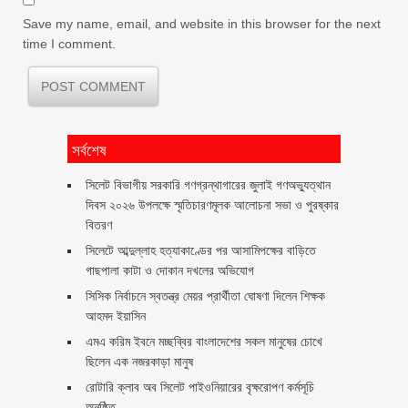
Save my name, email, and website in this browser for the next
time I comment.
সর্বশেষ
সিলেট বিভাগীয় সরকারি গণগ্রন্থাগারের জুলাই গণঅভ্যুত্থান
দিবস ২০২৬ উপলক্ষে স্মৃতিচারণমূলক আলোচনা সভা ও পুরষ্কার
বিতরণ ‎ ‎
সিলেটে আব্দুল্লাহ হত্যাকাণ্ডের পর আসামিপক্ষের বাড়িতে
গাছপালা কাটা ও দোকান দখলের অভিযোগ
সিসিক নির্বাচনে স্বতন্ত্র মেয়র প্রার্থীতা ঘোষণা দিলেন শিক্ষক
আহমদ ইয়াসিন
এমএ করিম ইবনে মচ্ছব্বির বাংলাদেশের সকল মানুষের চোখে
ছিলেন এক নজরকাড়া মানুষ ‎
রোটারি ক্লাব অব সিলেট পাইওনিয়ারের বৃক্ষরোপণ কর্মসূচি
অনুষ্ঠিত