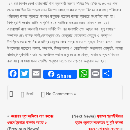
২৭ মার্চ বিকাল বেলা এয়ারপোর্ট থানা ব্যবসায়ী সমবায় সমিতি লিঃ রেজি নং-৫৩ এর পক্ষ
থেকে সামাজিক নিরাপত্তা মেনে নিরাপদ মাস্ক,সাবান ও গ্লাব্স বিতরন করা হয়। পরিস্কার
পরিচ্ছন্ন থাকার ব্যাপারে সাধারণ মানুষকে সচেতন থাকার ব্যাপারে উৎসাহিত করা হয়।
বিশ্বব্যাপি করোনা ভাইরাস প্রতিরোধে সবাইকে সচেতন হওয়া আহবান করা হয়।
এয়ারপোর্ট থানা ব্যবসায়ী সমবায় সমিতি লিঃ এর সভাপতি মোঃ আব্দুল হক, যুগ্ম সাধারণ
সম্পাদক মোঃ হানিফ আলী,কোষাধ্যক্ষ মোঃ মোক্তার হোসেনসহ নেতৃবৃন্দ ও সদস্যগণ
উপস্থিত থেকে শ্রমিক ও দরিদ্র মানুষের মাঝে মাস্ক সাবান ও গ্লাব্স বিতরণ করেন। সদর
উপজেলার সাহেবের বাজার, মটরঘাট, সিমারবাজার ও গোয়াইনঘাট উপজেলার চৌমুহনী, বহেরা
বাজার,বিন্নাকান্দী বাজার সহ একাদিক স্হানে মানুষের মাজে মাস্ক, সাবান ও গ্লাব্স বিতরন
করা হয়। এ সময় সকল শ্রেণির মানুষকে সচেতনতা বাড়ানো অনুরোধ করা হয়।
Facebook
Twitter
Email
WhatsAp
Print
Sha
Share
সিলেট
No Comments »
«
করোনায় মৃত ব্যক্তির লাশ বহনের
(Next News)
ধুপাগুল শ্রমজীবীদের
গুজবে ট্রলারে হামলায় আহত ৫
ত্রান প্রদানে সরকারের সু-দৃষ্টি কামনা
(Previous News)
করছেন মোক্তার হোসেন
»