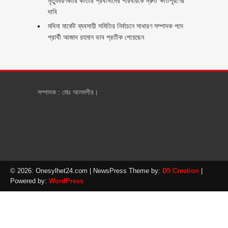
মৃত্যুবরণকারি কাতার প্রবাসীদের পরিবারকে দ্রুত ক্ষতিপূরণের
দাবি
মদিনা মার্কেট ব্যবসায়ী সমিতির নির্বাচনে সাধারণ সম্পাদক পদে
প্রার্থী আজাদ রহমান ডাব প্রতীক পেয়েছেন ‎
সম্পাদক : মোঃ আলমগীর।
© 2026: Onesylhet24.com
| NewsPress Theme by:
D5 Creation
|
Powered by:
WordPress