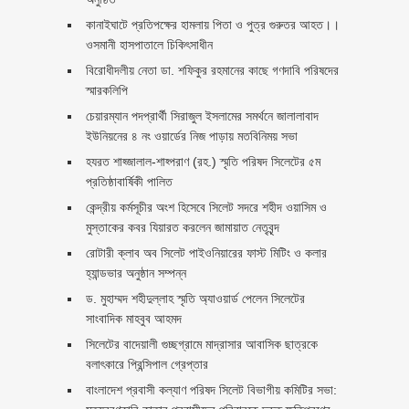
কানাইঘাটে প্রতিপক্ষের হামলায় পিতা ও পুত্র গুরুতর আহত।।
ওসমানী হাসপাতালে চিকিৎসাধীন
বিরোধীদলীয় নেতা ডা. শফিকুর রহমানের কাছে গণদাবি পরিষদের
স্মারকলিপি ‎
চেয়ারম্যান পদপ্রার্থী সিরাজুল ইসলামের সমর্থনে জালালাবাদ
ইউনিয়নের ৪ নং ওয়ার্ডের নিজ পাড়ায় মতবিনিময় সভা
হযরত শাহ্জালাল-শাহ্পরাণ (রহ.) স্মৃতি পরিষদ সিলেটের ৫ম
প্রতিষ্ঠাবার্ষিকী পালিত ‎​
কেন্দ্রীয় কর্মসূচীর অংশ হিসেবে সিলেট সদরে শহীদ ওয়াসিম ও
মুস্তাকের কবর যিয়ারত করলেন জামায়াত নেতৃবৃন্দ ‎
রোটারী ক্লাব অব সিলেট পাইওনিয়ারের ফাস্ট মিটিং ও কলার
হ্যান্ডভার অনুষ্ঠান সম্পন্ন
ড. মুহাম্মদ শহীদুল্লাহ স্মৃতি অ্যাওয়ার্ড পেলেন সিলেটের
সাংবাদিক মাহবুব আহমদ
সিলেটের বাদেয়ালী গুচ্ছগ্রামে মাদ্রাসার আবাসিক ছাত্রকে
বলাৎকারে প্রিন্সিপাল গ্রেপ্তার ‎
বাংলাদেশ প্রবাসী কল্যাণ পরিষদ সিলেট বিভাগীয় কমিটির সভা: