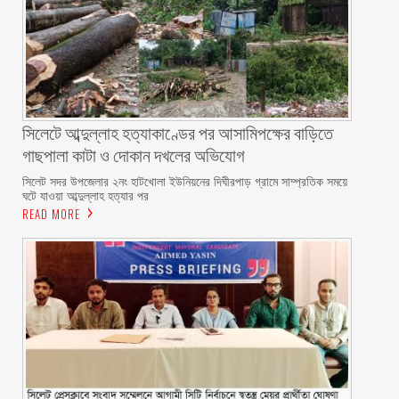
সিলেটে আব্দুল্লাহ হত্যাকাণ্ডের পর আসামিপক্ষের বাড়িতে
গাছপালা কাটা ও দোকান দখলের অভিযোগ
সিলেট সদর উপজেলার ২নং হাটখোলা ইউনিয়নের দিঘীরপাড় গ্রামে সাম্প্রতিক সময়ে
ঘটে যাওয়া আব্দুল্লাহ হত্যার পর
READ MORE