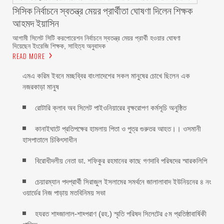
সিসিক নির্বাচনে স্বতন্ত্র মেয়র প্রার্থীতা ঘোষণা দিলেন শিক্ষক
আহমদ ইয়াসিন
আগামী সিলেট সিটি করপোরেশন নির্বাচনে স্বতন্ত্র মেয়র প্রার্থী হওয়ার ঘোষণা
দিয়েছেন ইংরেজি শিক্ষক, সাহিত্য অনুবাদক
READ MORE
এমএ করিম ইবনে মচ্ছব্বির বাংলাদেশের সকল মানুষের চোখে ছিলেন এক
নজরকাড়া মানুষ ‎
রোটারি ক্লাব অব সিলেট পাইওনিয়ারের বৃক্ষরোপণ কর্মসূচি অনুষ্ঠিত
কানাইঘাটে প্রতিপক্ষের হামলায় পিতা ও পুত্র গুরুতর আহত।। ওসমানী
হাসপাতালে চিকিৎসাধীন
বিরোধীদলীয় নেতা ডা. শফিকুর রহমানের কাছে গণদাবি পরিষদের স্মারকলিপি ‎
চেয়ারম্যান পদপ্রার্থী সিরাজুল ইসলামের সমর্থনে জালালাবাদ ইউনিয়নের ৪ নং
ওয়ার্ডের নিজ পাড়ায় মতবিনিময় সভা
হযরত শাহ্জালাল-শাহ্পরাণ (রহ.) স্মৃতি পরিষদ সিলেটের ৫ম প্রতিষ্ঠাবার্ষিকী