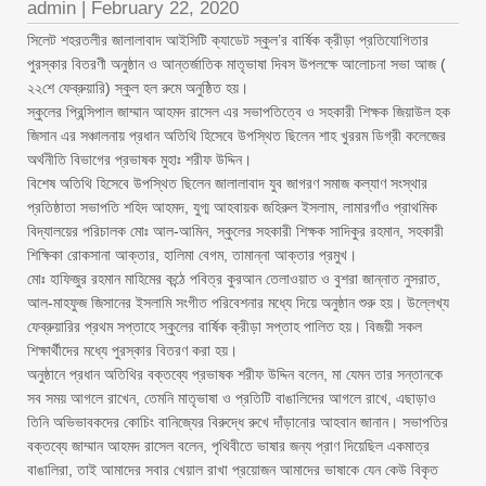
admin
|
February 22, 2020
সিলেট শহরতলীর জালালাবাদ আইসিটি ক্যাডেট স্কুল’র বার্ষিক ক্রীড়া প্রতিযোগিতার
পুরস্কার বিতরণী অনুষ্ঠান ও আন্তর্জাতিক মাতৃভাষা দিবস উপলক্ষে আলোচনা সভা আজ (
২২শে ফেব্রুয়ারি) স্কুল হল রুমে অনুষ্ঠিত হয়।
স্কুলের প্রিন্সিপাল জাম্মান আহমদ রাসেল এর সভাপতিত্বে ও সহকারী শিক্ষক জিয়াউল হক
জিসান এর সঞ্চালনায় প্রধান অতিথি হিসেবে উপস্থিত ছিলেন শাহ খুররম ডিগ্রী কলেজের
অর্থনীতি বিভাগের প্রভাষক মুহাঃ শরীফ উদ্দিন।
বিশেষ অতিথি হিসেবে উপস্থিত ছিলেন জালালাবাদ যুব জাগরণ সমাজ কল্যাণ সংস্থার
প্রতিষ্ঠাতা সভাপতি শহিদ আহমদ, যুগ্ম আহবায়ক জহিরুল ইসলাম, লামারগাঁও প্রাথমিক
বিদ্যালয়ের পরিচালক মোঃ আল-আমিন, স্কুলের সহকারী শিক্ষক সাদিকুর রহমান, সহকারী
শিক্ষিকা রোকসানা আক্তার, হালিমা বেগম, তামান্না আক্তার প্রমুখ।
মোঃ হাফিজুর রহমান মাহিমের কন্ঠে পবিত্র কুরআন তেলাওয়াত ও বুশরা জান্নাত নুসরাত,
আল-মাহফুজ জিসানের ইসলামি সংগীত পরিবেশনার মধ্যে দিয়ে অনুষ্ঠান শুরু হয়। উল্লেখ্য
ফেব্রুয়ারির প্রথম সপ্তাহে স্কুলের বার্ষিক ক্রীড়া সপ্তাহ পালিত হয়। বিজয়ী সকল
শিক্ষার্থীদের মধ্যে পুরস্কার বিতরণ করা হয়।
অনুষ্ঠানে প্রধান অতিথির বক্তব্যে প্রভাষক শরীফ উদ্দিন বলেন, মা যেমন তার সন্তানকে
সব সময় আগলে রাখেন, তেমনি মাতৃভাষা ও প্রতিটি বাঙালিদের আগলে রাখে, এছাড়াও
তিনি অভিভাবকদের কোচিং বানিজ্যের বিরুদ্ধে রুখে দাঁড়ানোর আহবান জানান। সভাপতির
বক্তব্যে জাম্মান আহমদ রাসেল বলেন, পৃথিবীতে ভাষার জন্য প্রাণ দিয়েছিল একমাত্র
বাঙালিরা, তাই আমাদের সবার খেয়াল রাখা প্রয়োজন আমাদের ভাষাকে যেন কেউ বিকৃত