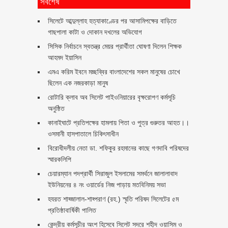
সর্বশেষ
সিলেটে আব্দুল্লাহ হত্যাকাণ্ডের পর আসামিপক্ষের বাড়িতে
গাছপালা কাটা ও দোকান দখলের অভিযোগ
সিসিক নির্বাচনে স্বতন্ত্র মেয়র প্রার্থীতা ঘোষণা দিলেন শিক্ষক
আহমদ ইয়াসিন
এমএ করিম ইবনে মচ্ছব্বির বাংলাদেশের সকল মানুষের চোখে
ছিলেন এক নজরকাড়া মানুষ ‎
রোটারি ক্লাব অব সিলেট পাইওনিয়ারের বৃক্ষরোপণ কর্মসূচি
অনুষ্ঠিত
কানাইঘাটে প্রতিপক্ষের হামলায় পিতা ও পুত্র গুরুতর আহত।।
ওসমানী হাসপাতালে চিকিৎসাধীন
বিরোধীদলীয় নেতা ডা. শফিকুর রহমানের কাছে গণদাবি পরিষদের
স্মারকলিপি ‎
চেয়ারম্যান পদপ্রার্থী সিরাজুল ইসলামের সমর্থনে জালালাবাদ
ইউনিয়নের ৪ নং ওয়ার্ডের নিজ পাড়ায় মতবিনিময় সভা
হযরত শাহ্জালাল-শাহ্পরাণ (রহ.) স্মৃতি পরিষদ সিলেটের ৫ম
প্রতিষ্ঠাবার্ষিকী পালিত ‎​
কেন্দ্রীয় কর্মসূচীর অংশ হিসেবে সিলেট সদরে শহীদ ওয়াসিম ও