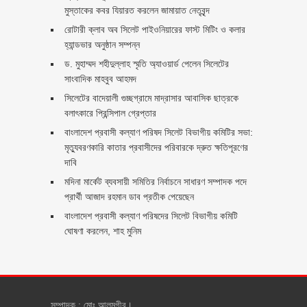
মুস্তাকের কবর যিয়ারত করলেন জামায়াত নেতৃবৃন্দ ‎
রোটারী ক্লাব অব সিলেট পাইওনিয়ারের ফাস্ট মিটিং ও কলার
হ্যান্ডভার অনুষ্ঠান সম্পন্ন
ড. মুহাম্মদ শহীদুল্লাহ স্মৃতি অ্যাওয়ার্ড পেলেন সিলেটের
সাংবাদিক মাহবুব আহমদ
সিলেটের বাদেয়ালী গুচ্ছগ্রামে মাদ্রাসার আবাসিক ছাত্রকে
বলাৎকারে প্রিন্সিপাল গ্রেপ্তার ‎
বাংলাদেশ প্রবাসী কল্যাণ পরিষদ সিলেট বিভাগীয় কমিটির সভা:
মৃত্যুবরণকারি কাতার প্রবাসীদের পরিবারকে দ্রুত ক্ষতিপূরণের
দাবি
মদিনা মার্কেট ব্যবসায়ী সমিতির নির্বাচনে সাধারণ সম্পাদক পদে
প্রার্থী আজাদ রহমান ডাব প্রতীক পেয়েছেন ‎
‎বাংলাদেশ প্রবাসী কল্যাণ পরিষদের সিলেট বিভাগীয় কমিটি
ঘোষণা করলেন, শাহ মুনিম
সম্পাদক : মোঃ আলমগীর।