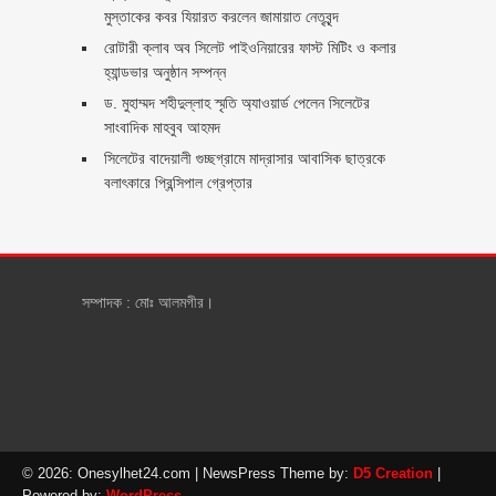
মুস্তাকের কবর যিয়ারত করলেন জামায়াত নেতৃবৃন্দ ‎
রোটারী ক্লাব অব সিলেট পাইওনিয়ারের ফাস্ট মিটিং ও কলার
হ্যান্ডভার অনুষ্ঠান সম্পন্ন
ড. মুহাম্মদ শহীদুল্লাহ স্মৃতি অ্যাওয়ার্ড পেলেন সিলেটের
সাংবাদিক মাহবুব আহমদ
সিলেটের বাদেয়ালী গুচ্ছগ্রামে মাদ্রাসার আবাসিক ছাত্রকে
বলাৎকারে প্রিন্সিপাল গ্রেপ্তার ‎
সম্পাদক : মোঃ আলমগীর।
© 2026: Onesylhet24.com
| NewsPress Theme by:
D5 Creation
|
Powered by:
WordPress