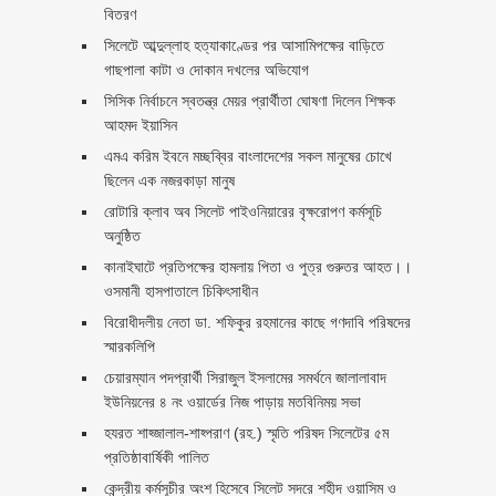
বিতরণ ‎ ‎
সিলেটে আব্দুল্লাহ হত্যাকাণ্ডের পর আসামিপক্ষের বাড়িতে
গাছপালা কাটা ও দোকান দখলের অভিযোগ
সিসিক নির্বাচনে স্বতন্ত্র মেয়র প্রার্থীতা ঘোষণা দিলেন শিক্ষক
আহমদ ইয়াসিন
এমএ করিম ইবনে মচ্ছব্বির বাংলাদেশের সকল মানুষের চোখে
ছিলেন এক নজরকাড়া মানুষ ‎
রোটারি ক্লাব অব সিলেট পাইওনিয়ারের বৃক্ষরোপণ কর্মসূচি
অনুষ্ঠিত
কানাইঘাটে প্রতিপক্ষের হামলায় পিতা ও পুত্র গুরুতর আহত।।
ওসমানী হাসপাতালে চিকিৎসাধীন
বিরোধীদলীয় নেতা ডা. শফিকুর রহমানের কাছে গণদাবি পরিষদের
স্মারকলিপি ‎
চেয়ারম্যান পদপ্রার্থী সিরাজুল ইসলামের সমর্থনে জালালাবাদ
ইউনিয়নের ৪ নং ওয়ার্ডের নিজ পাড়ায় মতবিনিময় সভা
হযরত শাহ্জালাল-শাহ্পরাণ (রহ.) স্মৃতি পরিষদ সিলেটের ৫ম
প্রতিষ্ঠাবার্ষিকী পালিত ‎​
কেন্দ্রীয় কর্মসূচীর অংশ হিসেবে সিলেট সদরে শহীদ ওয়াসিম ও