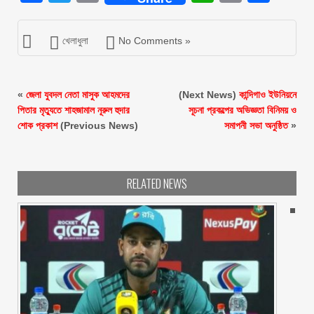
খেলাধুলা
No Comments »
«
জেলা যুবদল নেতা মাসুক আহমদের
(Next News)
কান্দিগাও ইউনিয়নে
পিতার মৃত্যুতে শাহজামাল নূরুল হুদার
সূচনা প্রকল্পের অভিজ্ঞতা বিনিময় ও
শোক প্রকাশ
(Previous News)
সমাপনী সভা অনুষ্ঠিত
»
RELATED NEWS