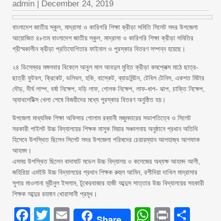
admin
|
December 24, 2019
বাংলাদেশ জাতীয় স্কুল, মাদ্রাসা ও কারিগরি শিক্ষা ক্রীড়া সমিতি সিলেট সদর উপজেলা
আয়োজিত ৪৮তম বাংলাদেশ জাতীয় স্কুল, মাদ্রাসা ও কারিগরি শিক্ষা ক্রীড়া সমিতির
গ্রীস্মকালীন ক্রীড়া প্রতিযোগিতার ফাইনাল ও পুরস্কার বিতরণ সম্পন্ন হয়েছে।
২৪ ডিসেম্বর মঙ্গলবার বিকেলে আবুল মাল আবদুল মুহিত ক্রীড়া কমপ্লেক্স মাঠে ছাত্র-
ছাত্রী ফুটবল, ক্রিকেট, ভলিবল, হকি, বাস্কেট, ব্যাডমিন্টন, টেবিল টেনিস, একশত মিটার
দৌড়, দীর্ঘ লাম্প, বর্ষা নিক্ষেপ, দড়ি লাফ, গোলক নিক্ষেপ, লাফ-ধাপ- ঝাপ, চাক্তি নিক্ষেপ,
অ্যাথলেটিক্স খেলা শেষে বিজয়ীদের মধ্যে পুরস্কার বিতরণ অনুষ্ঠিত হয়।
উপজেলা মাধ্যমিক শিক্ষা অফিসার গোলাম রব্বানী মজুমদারের সভাপতিত্বে ও সিলেট
সরকারী পাইলট উচ্চ বিদ্যালয়ের শিক্ষক মাসুক মিয়ার সঞ্চালনায় অনুষ্ঠানে প্রধান অতিথি
হিসেবে উপস্থিত ছিলেন সিলেট সদর উপজেলা পরিষদের চেয়ারম্যান আলহাজ্ব আশফাক
আহমদ।
এসময় উপস্থিত ছিলেন বাদাঘাট মডেল উচ্চ বিদ্যালয় ও কলেজের অধ্যক্ষ আহমদ আলী,
জহিরিয়া এমইউ উচ্চ বিদ্যালয়ের প্রধান শিক্ষক রুহুল আমিন, রশীদিয়া দাখিল মাদ্রাসার
সুপার মাওলানা মূয়ীনুল ইসলাম, টুকেরবাজার হাজী আব্দুস সাত্তার উচ্চ বিদ্যালয়ের সহকারী
শিক্ষক আব্দুর রহমান খোরাসানী প্রমূখ।
Facebook
Twitter
Email
WhatsAp
Print
Sha
Share