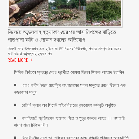
সিলেটে আব্দুল্লাহ হত্যাকাণ্ডের পর আসামিপক্ষের বাড়িতে
গাছপালা কাটা ও দোকান দখলের অভিযোগ
সিলেট সদর উপজেলার ২নং হাটখোলা ইউনিয়নের দিঘীরপাড় গ্রামে সাম্প্রতিক সময়ে
ঘটে যাওয়া আব্দুল্লাহ হত্যার পর
READ MORE
সিসিক নির্বাচনে স্বতন্ত্র মেয়র প্রার্থীতা ঘোষণা দিলেন শিক্ষক আহমদ ইয়াসিন
এমএ করিম ইবনে মচ্ছব্বির বাংলাদেশের সকল মানুষের চোখে ছিলেন এক
নজরকাড়া মানুষ ‎
রোটারি ক্লাব অব সিলেট পাইওনিয়ারের বৃক্ষরোপণ কর্মসূচি অনুষ্ঠিত
কানাইঘাটে প্রতিপক্ষের হামলায় পিতা ও পুত্র গুরুতর আহত।। ওসমানী
হাসপাতালে চিকিৎসাধীন
বিরোধীদলীয় নেতা ডা. শফিকুর রহমানের কাছে গণদাবি পরিষদের স্মারকলিপি ‎