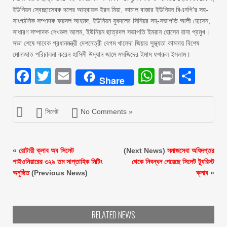
ইউনিয়ন স্বেচ্ছাসেবক দলের আহবায়ক ইরন মিয়া, কামাল বাজার ইউনিয়ন বিএনপি’র সহ-
সাংগঠনিক সম্পাদক ফয়সল আহমদ, ইউনিয়ন যুবদলের সিনিয়র সহ-সভাপতি আলী হোসেন,
সাধারণ সম্পাদক শেখরুল আলম, ইউনিয়ন ছাত্রদল সভাপতি ইমরান হোসেন রানা প্রমুখ।
সভা শেষে সাবেক প্রধানমন্ত্রী দেশনেত্রী বেগম খালেদা জিয়ার সুস্থ্যতা কামনায় বিশেষ
মোনাজাত পরিচালনা করেন হাসিমী উদ্যান জামে মসজিদের ইমাম ফখরুল ইসলাম।
Facebook
Twitter
Email
WhatsAp
Print
Sha
Share
সিলেট
No Comments »
«
রোটারী ক্লাব অব সিলেট
(Next News)
সমাজসেবা অধিদপ্তর
পাইওনিয়ারের ৩২৯ তম সাপ্তাহিক মিটিং
থেকে নিবন্ধন পেয়েছে সিলেট ট্যুরিস্ট
অনুষ্ঠিত
(Previous News)
ক্লাব
»
RELATED NEWS