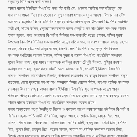
বক্তব্যে তিনি এসব কথা বলেন।
কামাল বাজার ইউনিয়ন বিএনপির সভাপতি হাজী মো. গুলজার আলী’র সভাপতিত্বে এবং
সাধারণ সম্পাদক দিলোয়ার হোসেন ও যুগ্ম সাধারণ সম্পাদক সুমন আহমদ বিপ্লব এর যৌথ
সঞ্চালনায় অনুষ্ঠানে বিশেষ অতিথির বক্তব্য রাখেন দক্ষিন সুরমা উপজেলা বিএনপির সভাপতি
হাজী মো, শাহাব উদ্দিন, স্বেচ্ছাসেবকসেবক দলের কেন্দ্রীয় সহ সাংগঠনিক সম্পাদক কামাল
হাসান জুয়েল, সদর উপজেলা বিএনপির সিনিয়র সহ-সভাপতি আব্দুর রহমান, দক্ষিণ সুরমা
উপজেলা বিএনপির সিনিয়র সহ-সভাপতি আব্দুল লতিফ খান, সাধারণ সম্পাদক বজলুর রহমান
ফয়েজ, সাবেক ছাএনেতা মাসুম আলম, সিলেট জেলা বিএনপি’র সহ-ক্ষুদ্র ঋণ বিষয়ক
সম্পাদক বখতিয়ার আহমদ ইমরান, দক্ষিন সুরমা উপজেলা বিএনপির সাংগঠনিক সম্পাদক
সুহেল ইবনে রাজা, যুগ্ম সাধারণ সম্পাদক আমিনুর রহমান চৌধুরী সিফতা, মুহিবুর রহমান,
এনামুল হক মাক্কু, যুক্তরাজ্য কমিটি নেতা আহমদ আলী, তেতলী ইউনিয়ন বিএনপি’র
সাধারণ সম্পাদক আনোয়ারুল ইসলাম, উপজেলা বিএনপির সহ-ছাত্র বিষয়ক সম্পাদক মাছুম
পারভেজ, জেলা যুবদলের সহ-সাধারণ সম্পাদক মিনার হোসেন লিটন, সহ-সাংগঠনিক সম্পাদক
রায়হানুল ইসলাম রাজু। কামাল বাজার ইউনিয়ন বিএনপি’র যুগ্ম সম্পাদক আব্দুশ শাকুর
শফিকের পবিত্র কোরআন তেলাওয়াতের মধ্য দিয়ে শুরু হওয়া সভায় স্বাগত বক্তব্য রাখেন
কামাল বাজার ইউনিয়ন বিএনপির সাংগঠনিক সম্পাদক আব্দুল মহিম।
সভায় অন্যান্যের মধ্যে উপস্থিত ছিলেন ও বক্তব্য রাখেন কামালবাজার ইউনিয়ন বিএনপি’র
সিনিয়র সহ-সভাপতি হাজী বশির মিয়া, আব্দুল ওয়াহাব, সেলিম মিয়া, মাসুক মিয়া, শাহ
আলম, গিয়াস মিয়া, খছরু মিয়া, সাহেদ মিয়া, আমির আলী, ছমসু মিয়া, সোনা মিয়া, সেলিম
মিয়া, সুহেল মিয়া, ছয়ফুল মিয়া, আব্দুস সালাম, সাবেক সাংগঠনিক সম্পাদক আজাদ মিয়া,
সিলেট জেলা ছাত্রদলের সহ-সাংগঠনিক সম্পাদক শামসুদ্দিন শুভ ও অলিউর রহমান ফেরদৌস,