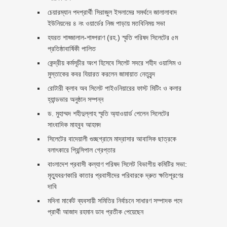
চেয়ারম্যান পদপ্রার্থী সিরাজুল ইসলামের সমর্থনে জালালাবাদ
ইউনিয়নের ৪ নং ওয়ার্ডের নিজ পাড়ায় মতবিনিময় সভা
হযরত শাহ্জালাল-শাহ্পরাণ (রহ.) স্মৃতি পরিষদ সিলেটের ৫ম
প্রতিষ্ঠাবার্ষিকী পালিত ‎​
কেন্দ্রীয় কর্মসূচীর অংশ হিসেবে সিলেট সদরে শহীদ ওয়াসিম ও
মুস্তাকের কবর যিয়ারত করলেন জামায়াত নেতৃবৃন্দ ‎
রোটারী ক্লাব অব সিলেট পাইওনিয়ারের ফাস্ট মিটিং ও কলার
হ্যান্ডভার অনুষ্ঠান সম্পন্ন
ড. মুহাম্মদ শহীদুল্লাহ স্মৃতি অ্যাওয়ার্ড পেলেন সিলেটের
সাংবাদিক মাহবুব আহমদ
সিলেটের বাদেয়ালী গুচ্ছগ্রামে মাদ্রাসার আবাসিক ছাত্রকে
বলাৎকারে প্রিন্সিপাল গ্রেপ্তার ‎
বাংলাদেশ প্রবাসী কল্যাণ পরিষদ সিলেট বিভাগীয় কমিটির সভা:
মৃত্যুবরণকারি কাতার প্রবাসীদের পরিবারকে দ্রুত ক্ষতিপূরণের
দাবি
মদিনা মার্কেট ব্যবসায়ী সমিতির নির্বাচনে সাধারণ সম্পাদক পদে
প্রার্থী আজাদ রহমান ডাব প্রতীক পেয়েছেন ‎