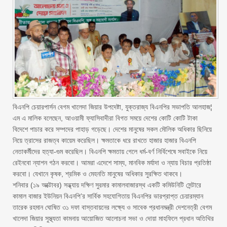
‎বিএনপি চেয়ারপার্সন বেগম খালেদা জিয়ার উপদেষ্টা, যুক্তরাজ্য বিএনপির সভাপতি আলহাজ¦
এম এ মালিক বলেছেন, আওয়ামী ফ্যাসিবাদীরা বিগত সময়ে দেশের কোটি কোটি টাকা
বিদেশে পাচার করে সম্পদের পাহাড় গড়েছে। দেশের মানুষের সকল মৌলিক অধিকার ছিনিয়ে
নিয়ে ত্রাসের রাজত্ব কায়েম করেছিল। ক্ষমতাকে ধরে রাখতে হাজার হাজার বিএনপি
নেতাকর্মীদের হত্যা-গুম করেছিল। বিএনপি ক্ষমতায় গেলে ধর্ম-বর্ণ নির্বিশেষে সবাইকে নিয়ে
রেইনবো ন্যাশন গঠন করবো। আমরা এদেশে সাম্য, মানবিক মর্যাদা ও ন্যায় বিচার প্রতিষ্ঠা
করবো। যেখানে কৃষক, শ্রমিক ও মেহনতি মানুষের অধিকার সুরক্ষিত থাকবে।
শনিবার (১৯ অক্টোবর) সন্ধ্যায় দক্ষিণ সুরমার কামালবাজারস্থ একটি কমিউনিটি সেন্টারে
কামাল বাজার ইউনিয়ন বিএনপি’র সার্বিক সহযোগিতায় বিএনপির ভারপ্রাপ্ত চেয়ারম্যান
তারেক রহমান ঘোষিত ৩১ দফা বাস্তবায়নের লক্ষ্যে ও সাবেক প্রধানমন্ত্রী দেশনেত্রী বেগম
খালেদা জিয়ার সুস্থ্যতা কামনায় আয়োজিত আলোচনা সভা ও দোয়া মাহফিলে প্রধান অতিথির