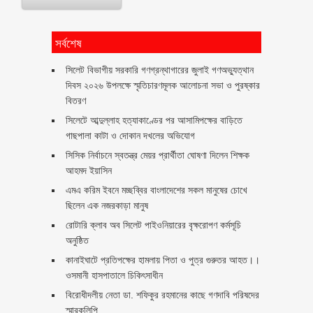
সর্বশেষ
সিলেট বিভাগীয় সরকারি গণগ্রন্থাগারের জুলাই গণঅভ্যুত্থান
দিবস ২০২৬ উপলক্ষে স্মৃতিচারণমূলক আলোচনা সভা ও পুরষ্কার
বিতরণ ‎ ‎
সিলেটে আব্দুল্লাহ হত্যাকাণ্ডের পর আসামিপক্ষের বাড়িতে
গাছপালা কাটা ও দোকান দখলের অভিযোগ
সিসিক নির্বাচনে স্বতন্ত্র মেয়র প্রার্থীতা ঘোষণা দিলেন শিক্ষক
আহমদ ইয়াসিন
এমএ করিম ইবনে মচ্ছব্বির বাংলাদেশের সকল মানুষের চোখে
ছিলেন এক নজরকাড়া মানুষ ‎
রোটারি ক্লাব অব সিলেট পাইওনিয়ারের বৃক্ষরোপণ কর্মসূচি
অনুষ্ঠিত
কানাইঘাটে প্রতিপক্ষের হামলায় পিতা ও পুত্র গুরুতর আহত।।
ওসমানী হাসপাতালে চিকিৎসাধীন
বিরোধীদলীয় নেতা ডা. শফিকুর রহমানের কাছে গণদাবি পরিষদের
স্মারকলিপি ‎