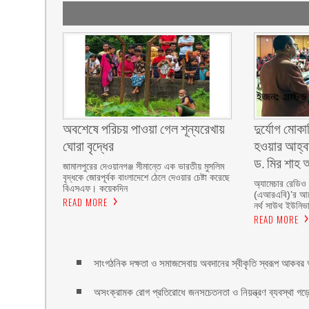
অবশেষে পরিচয় পাওয়া গেল শূন্যরেখায়
দুর্যোগ মোকা
ঘোরা বৃদ্ধের
হওয়ার আহ্বা
ড. মির শাহ আ
জামালপুরের দেওয়ানগঞ্জ সীমান্তে এক ভারতীয় মুসলিম
বৃদ্ধকে জোরপূর্বক বাংলাদেশে ঠেলে দেওয়ার চেষ্টা করেছে
অ্যামেচার রেডিও
বিএসএফ। কয়েকদিন
(এআরএবি)’র আয়ো
READ MORE
নর্থ সাউথ ইউনিভার
READ MORE
সাংগঠনিক দক্ষতা ও সমাজসেবায় অবদানের স্বীকৃতি স্বরূপ আকবর আ
অসংক্রামক রোগ প্রতিরোধে জনসচেতনতা ও নিয়ন্ত্রণ ব্যবস্থা গড়ে 