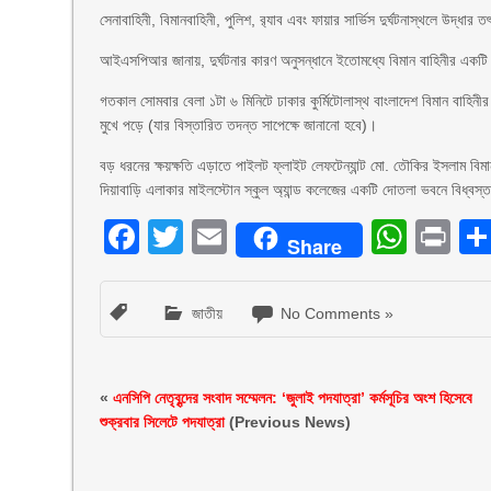
সেনাবাহিনী, বিমানবাহিনী, পুলিশ, র‌্যাব এবং ফায়ার সার্ভিস দুর্ঘটনাস্থলে উদ্ধা
আইএসপিআর জানায়, দুর্ঘটনার কারণ অনুসন্ধানে ইতোমধ্যে বিমান বাহিনীর একটি 
গতকাল সোমবার বেলা ১টা ৬ মিনিটে ঢাকার কুর্মিটোলাস্থ বাংলাদেশ বিমান বাহিনীর 
মুখে পড়ে (যার বিস্তারিত তদন্ত সাপেক্ষে জানানো হবে)।
বড় ধরনের ক্ষয়ক্ষতি এড়াতে পাইলট ফ্লাইট লেফটেন্যান্ট মো. তৌকির ইসলাম বিমানট
দিয়াবাড়ি এলাকার মাইলস্টোন স্কুল অ্যান্ড কলেজের একটি দোতলা ভবনে বিধ্বস্
Facebook
Twitter
Email
What
Pr
Share
জাতীয়
No Comments »
«
এনসিপি নেতৃবৃন্দের সংবাদ সম্মেলন: ‘জুলাই পদযাত্রা’ কর্মসূচির অংশ হিসেবে
শুক্রবার সিলেটে পদযাত্রা
(Previous News)