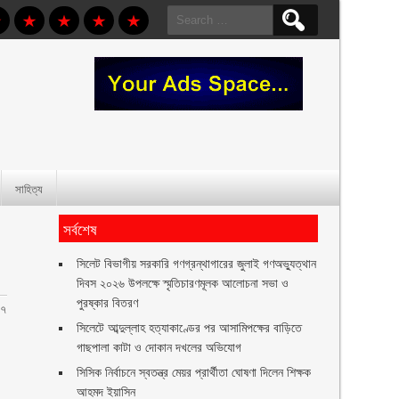
Search
for:
সাহিত্য
সর্বশেষ
সিলেট বিভাগীয় সরকারি গণগ্রন্থাগারের জুলাই গণঅভ্যুত্থান
দিবস ২০২৬ উপলক্ষে স্মৃতিচারণমূলক আলোচনা সভা ও
পুরষ্কার বিতরণ ‎ ‎
-৭
সিলেটে আব্দুল্লাহ হত্যাকাণ্ডের পর আসামিপক্ষের বাড়িতে
গাছপালা কাটা ও দোকান দখলের অভিযোগ
সিসিক নির্বাচনে স্বতন্ত্র মেয়র প্রার্থীতা ঘোষণা দিলেন শিক্ষক
আহমদ ইয়াসিন