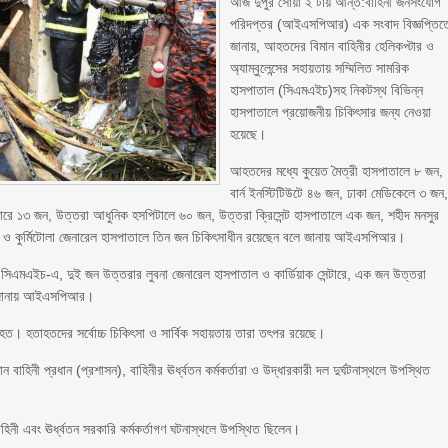
আজ দুপুর সোয়া ২ টায় আন্ত:বাহিনী জনসংযোগ
পরিদপ্তর (আইএসপিআর) এক সংবাদ বিজ্ঞপ্তিত
জানায়, আহতদের বিমান বাহিনীর হেলিকপ্টার ও
অ্যাম্বুলেন্সের সহায়তায় সম্মিলিত সামরিক
হাসপাতাল (সিএমএইচ)সহ নিকটস্থ বিভিন্ন
হাসপাতালে প্রয়োজনীয় চিকিৎসার জন্য নেওয়া
হয়েছে।
আহতদের মধ্যে কুয়েত মৈত্রী হাসপাতালে ৮ জন,
বার্ন ইনস্টিটিউটে ৪৬ জন, ঢাকা মেডিকেলে ৩ জন
টারে ১৩ জন, উত্তরা আধুনিক হসপিটালে ৬০ জন, উত্তরা ক্রিসেন্ট হাসপাতালে এক জন, শহীদ মনসুর
ও কুর্মিটোলা জেনারেল হাসপাতালে তিন জন চিকিৎসাধীন রয়েছেন বলে জানায় আইএসপিআর।
 সিএমএইচ-এ, দুই জন উত্তরার লুবনা জেনারেল হাসপাতাল ও কার্ডিয়াক সেন্টারে, এক জন উত্তরা
ে জানায় আইএসপিআর।
র্মাহত। হতাহতদের সর্বোচ্চ চিকিৎসা ও সার্বিক সহায়তায় তারা তৎপর রয়েছে।
বাহিনী প্রধান (প্রশাসন), বাহিনীর ঊর্ধ্বতন কর্মকর্তারা ও উদ্ধারকারী দল দুর্ঘটনাস্থলে উপস্থিত
বাহিনী এবং ঊর্ধ্বতন সরকারি কর্মকর্তাগণ ঘটনাস্থলে উপস্থিত ছিলেন।