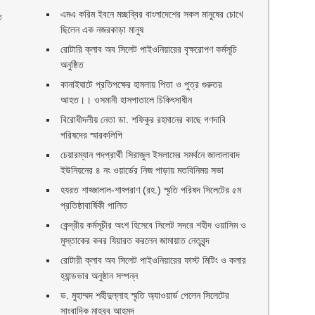
এমএ করিম ইবনে মচ্ছব্বির বাংলাদেশের সকল মানুষের চোখে
ে
ছিলেন এক নজরকাড়া মানুষ ‎
রোটারি ক্লাব অব সিলেট পাইওনিয়ারের বৃক্ষরোপণ কর্মসূচি
অনুষ্ঠিত
কানাইঘাটে প্রতিপক্ষের হামলায় পিতা ও পুত্র গুরুতর
আহত।। ওসমানী হাসপাতালে চিকিৎসাধীন
বিরোধীদলীয় নেতা ডা. শফিকুর রহমানের কাছে গণদাবি
পরিষদের স্মারকলিপি ‎
,
চেয়ারম্যান পদপ্রার্থী সিরাজুল ইসলামের সমর্থনে জালালাবাদ
ইউনিয়নের ৪ নং ওয়ার্ডের নিজ পাড়ায় মতবিনিময় সভা
হযরত শাহ্জালাল-শাহ্পরাণ (রহ.) স্মৃতি পরিষদ সিলেটের ৫ম
প্রতিষ্ঠাবার্ষিকী পালিত ‎​
কেন্দ্রীয় কর্মসূচীর অংশ হিসেবে সিলেট সদরে শহীদ ওয়াসিম ও
মুস্তাকের কবর যিয়ারত করলেন জামায়াত নেতৃবৃন্দ ‎
রোটারী ক্লাব অব সিলেট পাইওনিয়ারের ফাস্ট মিটিং ও কলার
হ্যান্ডভার অনুষ্ঠান সম্পন্ন
ড. মুহাম্মদ শহীদুল্লাহ স্মৃতি অ্যাওয়ার্ড পেলেন সিলেটের
সাংবাদিক মাহবুব আহমদ