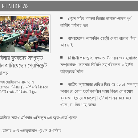
RELATED NEWS
প্রেস সচিব খালেদা জিয়ার জানাজা-দাফন পূর্ণ
রাষ্ট্রীয় মর্যাদায় হবে
বাংলাদেশের আপসহীন নেত্রী বেগম খালেদা জিয়া
আর নেই
বিলায় যুবকদের সম্পৃক্ত
নির্বাচনী প্রস্তুতি, সক্ষমতা উন্নয়ন ও সহযোগিত
ন জানিয়েছেন প্রেসিডেন্ট
সম্প্রসারণে আনসার-ভিডিপি মহাপরিচালক ও ইইউ
লম ‎ ‎
রাষ্ট্রদূতের বৈঠক
 অ্যাসোসিয়েশন বাংলাদেশ
জাতীয় অ্যামেচার রেডিও ফিল্ড ডে ২০২৫ সম্পন্ন
জনে শনিবার (৪ এপ্রিল) বিকেলে
আরাব যে কোন দুর্যোগকালীন সময় বিকল্প যোগাযোগ
্সিটির অডিটোরিয়ামে ‘বিয়ন্ড
ব্যবস্থা হিসেবে গুরুত্বপূর্ণ ভূমিকা পালন করে করে
থাকে, ড. মির শাহ আলম
লীকে সাউথ এশিয়ান এক্সিলেন্স এর অ্যাওয়ার্ড প্রদান
তোলার ওপর গুরুত্বারোপ প্রধান উপদেষ্টার