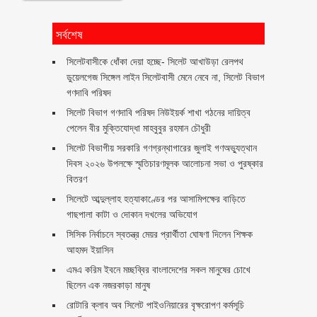
সর্বশেষ
‎সিলেটবাসীকে ধোঁকা দেয়া হচ্ছে- সিলেট আখাউড়া রেলপথ
ডুয়েলগেজ সিঙ্গেল লাইন সিলেটবাসী মেনে নেবে না, সিলেট বিভাগ
গণদাবি পরিষদ
সিলেট বিভাগ গণদাবি পরিষদ নিউইয়র্ক শাখা গঠনের দায়িত্ব
পেলেন বীর মুক্তিযোদ্ধা মাহবুবুর রহমান চৌধুরী ‎ ‎
সিলেট বিভাগীয় সরকারি গণগ্রন্থাগারের জুলাই গণঅভ্যুত্থান
দিবস ২০২৬ উপলক্ষে স্মৃতিচারণমূলক আলোচনা সভা ও পুরষ্কার
বিতরণ ‎ ‎
সিলেটে আব্দুল্লাহ হত্যাকাণ্ডের পর আসামিপক্ষের বাড়িতে
গাছপালা কাটা ও দোকান দখলের অভিযোগ
সিসিক নির্বাচনে স্বতন্ত্র মেয়র প্রার্থীতা ঘোষণা দিলেন শিক্ষক
আহমদ ইয়াসিন
এমএ করিম ইবনে মচ্ছব্বির বাংলাদেশের সকল মানুষের চোখে
ছিলেন এক নজরকাড়া মানুষ ‎
রোটারি ক্লাব অব সিলেট পাইওনিয়ারের বৃক্ষরোপণ কর্মসূচি