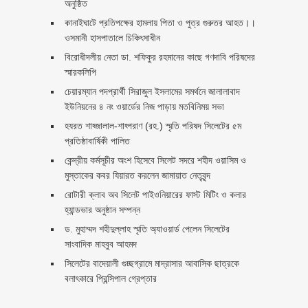
অনুষ্ঠিত
কানাইঘাটে প্রতিপক্ষের হামলায় পিতা ও পুত্র গুরুতর আহত।।
ওসমানী হাসপাতালে চিকিৎসাধীন
বিরোধীদলীয় নেতা ডা. শফিকুর রহমানের কাছে গণদাবি পরিষদের
স্মারকলিপি ‎
চেয়ারম্যান পদপ্রার্থী সিরাজুল ইসলামের সমর্থনে জালালাবাদ
ইউনিয়নের ৪ নং ওয়ার্ডের নিজ পাড়ায় মতবিনিময় সভা
হযরত শাহ্জালাল-শাহ্পরাণ (রহ.) স্মৃতি পরিষদ সিলেটের ৫ম
প্রতিষ্ঠাবার্ষিকী পালিত ‎​
কেন্দ্রীয় কর্মসূচীর অংশ হিসেবে সিলেট সদরে শহীদ ওয়াসিম ও
মুস্তাকের কবর যিয়ারত করলেন জামায়াত নেতৃবৃন্দ ‎
রোটারী ক্লাব অব সিলেট পাইওনিয়ারের ফাস্ট মিটিং ও কলার
হ্যান্ডভার অনুষ্ঠান সম্পন্ন
ড. মুহাম্মদ শহীদুল্লাহ স্মৃতি অ্যাওয়ার্ড পেলেন সিলেটের
সাংবাদিক মাহবুব আহমদ
সিলেটের বাদেয়ালী গুচ্ছগ্রামে মাদ্রাসার আবাসিক ছাত্রকে
বলাৎকারে প্রিন্সিপাল গ্রেপ্তার ‎