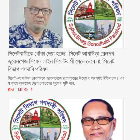
‎সিলেটবাসীকে ধোঁকা দেয়া হচ্ছে- সিলেট আখাউড়া রেলপথ
ডুয়েলগেজ সিঙ্গেল লাইন সিলেটবাসী মেনে নেবে না, সিলেট
বিভাগ গণদাবি পরিষদ
‎​সিলেট-আখাউড়া রেলপথকে ডুয়েলগেজে রূপান্তরের উদ্যোগ অবশ্যই ইতিবাচক। এর
মাধ্যমে ব্রডগেজ ট্রেন চলাচলের সুযোগ সৃষ্টি হবে,
READ MORE