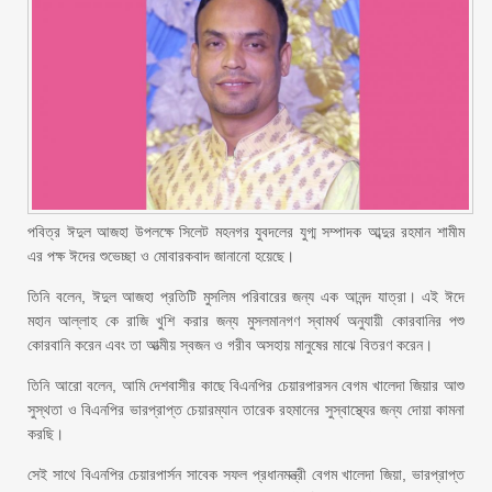
পবিত্র ঈদুল আজহা উপলক্ষে সিলেট মহনগর যুবদলের যুগ্ম সম্পাদক আব্দুর রহমান শামীম
এর পক্ষ ঈদের শুভেচ্ছা ও মোবারকবাদ জানানো হয়েছে।
তিনি বলেন, ঈদুল আজহা প্রতিটি মুসলিম পরিবারের জন্য এক আনন্দ যাত্রা। এই ঈদে
মহান আল্লাহ কে রাজি খুশি করার জন্য মুসলমানগণ স্বামর্থ অনুযায়ী কোরবানির পশু
কোরবানি করেন এবং তা আত্মীয় স্বজন ও গরীব অসহায় মানুষের মাঝে বিতরণ করেন।
তিনি আরো বলেন, আমি দেশবাসীর কাছে বিএনপির চেয়ারপারসন বেগম খালেদা জিয়ার আশু
সুস্থতা ও বিএনপির ভারপ্রাপ্ত চেয়ারম্যান তারেক রহমানের সুস্বাস্থ্যের জন্য দোয়া কামনা
করছি।
সেই সাথে বিএনপির চেয়ারপার্সন সাবেক সফল প্রধানমন্ত্রী বেগম খালেদা জিয়া, ভারপ্রাপ্ত