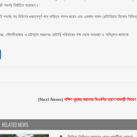
ক্ট গভর্নর নির্বাচিত হয়েছেন।
যান্ট গভর্নর সহ বিভিন্ন গুরুত্বপূর্ণ পদে দায়িত্ব পালন করেন এবং একজন সফল রোটারিয়ান হিসেবে বিভিন্
ঞ্জ, মৌলভীবাজার ও চট্টগ্রাম অঞ্চলের রোটারি পরিবারের পক্ষ থেকে শুভেচ্ছা ও অভিনন্দন জানানো
sApp
int
Share
(Next News)
দক্ষিণ সুরমায় মহানগর বিএনপির ত্রাণ সামগ্রী বিতরণ
RELATED NEWS
সিসিক নির্বাচনে স্বতন্ত্র মেয়র প্রার্থীতা ঘোষণা