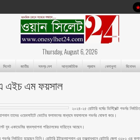
Thursday, August 6, 2026
সিলেট
জাতীয়
সমগ্র দেশ
আন্তর্জাতিক
প্রবাস
খেলাধুলা
বিনোদন
াচিত এ এইচ এম ফয়সাল
২০২৪-২৫ রোটারি বর্ষের ডিস্ট্রিক্ট গভর্নর নির্বাচি
্যাশনাল তাদের ওয়েবসাইটে ভোটের ফলাফলের মাধ্যমে ফয়সালকে গভর্নর ঘোষণা করে।
সিলেট যুব একাডেমির ব্যবস্থাপনা পরিচালকের দায়িত্বে আছেন।
্য গভর্নর নির্বাচিত হয়েছেন তিনি। রোটারি ইন্টারন্যাশনাল এর তত্ত্বাবধানে রোটারি জেলা ৩২৮২ এর ক্লা