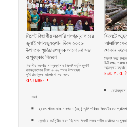
সিলেট বিভাগীয় সরকারি গণগ্রন্থাগারের
সিলেটে আব্দু
জুলাই গণঅভ্যুত্থান দিবস ২০২৬
আসামিপক্ষের
উপলক্ষে স্মৃতিচারণমূলক আলোচনা সভা
দোকান দখল
ও পুরষ্কার বিতরণ ‎ ‎
সিলেট সদর উপজে
দিঘীরপাড় গ্রামে 
বিভাগীয় সরকারি গণগ্রন্থাগার সিলেট কর্তৃক জুলাই
আব্দুল্লাহ হত্যার
গণঅভ্যুত্থান দিবস ২০২৬ পালন উপলক্ষ্যে
READ MORE
স্মৃতিচারণমূলক আলোচনা সভা এবং
READ MORE
চেয়ারম্যান
সভা
হযরত শাহ্জালাল-শাহ্পরাণ (রহ.) স্মৃতি পরিষদ সিলেটের ৫ম প্রতিষ্ঠাবা
কেন্দ্রীয় কর্মসূচীর অংশ হিসেবে সিলেট সদরে শহীদ ওয়াসিম ও মুস্ত