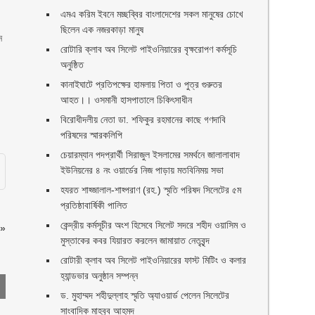
এমএ করিম ইবনে মচ্ছব্বির বাংলাদেশের সকল মানুষের চোখে
ছিলেন এক নজরকাড়া মানুষ ‎
ন
রোটারি ক্লাব অব সিলেট পাইওনিয়ারের বৃক্ষরোপণ কর্মসূচি
অনুষ্ঠিত
কানাইঘাটে প্রতিপক্ষের হামলায় পিতা ও পুত্র গুরুতর
আহত।। ওসমানী হাসপাতালে চিকিৎসাধীন
বিরোধীদলীয় নেতা ডা. শফিকুর রহমানের কাছে গণদাবি
পরিষদের স্মারকলিপি ‎
চেয়ারম্যান পদপ্রার্থী সিরাজুল ইসলামের সমর্থনে জালালাবাদ
ইউনিয়নের ৪ নং ওয়ার্ডের নিজ পাড়ায় মতবিনিময় সভা
হযরত শাহ্জালাল-শাহ্পরাণ (রহ.) স্মৃতি পরিষদ সিলেটের ৫ম
প্রতিষ্ঠাবার্ষিকী পালিত ‎​
কেন্দ্রীয় কর্মসূচীর অংশ হিসেবে সিলেট সদরে শহীদ ওয়াসিম ও
»
মুস্তাকের কবর যিয়ারত করলেন জামায়াত নেতৃবৃন্দ ‎
রোটারী ক্লাব অব সিলেট পাইওনিয়ারের ফাস্ট মিটিং ও কলার
হ্যান্ডভার অনুষ্ঠান সম্পন্ন
ড. মুহাম্মদ শহীদুল্লাহ স্মৃতি অ্যাওয়ার্ড পেলেন সিলেটের
সাংবাদিক মাহবুব আহমদ