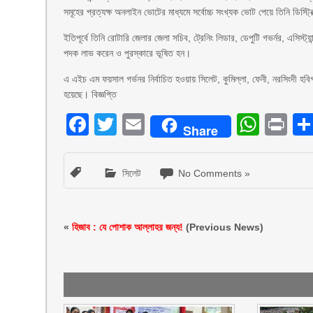
সমূহের প্রত্যক্ষ অনলাইন ভোটের মাধ্যমে সর্বোচ্চ সংখ্যক ভোট পেয়ে তিনি ডিস্ট্রি
ইতিপূর্বে তিনি রোটারি জেলার জেলা সচিব, ট্রেনিং লিডার, ডেপুটি গভর্নর, এসিস্ট্
পদক লাভ করেন ও পুরস্কারে ভূষিত হন।
এ এইচ এম ফয়সাল গর্ভনর নির্বাচিত হওয়ায় সিলেট, কুমিল্লা, ফেনী, নরসিংদী হবিগ
হয়েছে। বিজ্ঞপ্তি
Facebook
Twitter
Email
What
Pr
Share
সিলেট
No Comments »
«
হিজাব : যে পোশাক আল্লাহর জন্য!
(Previous News)