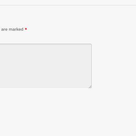
s are marked
*