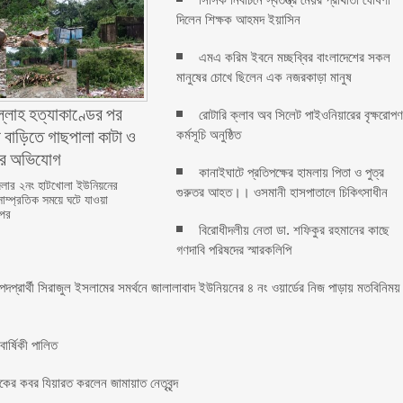
দিলেন শিক্ষক আহমদ ইয়াসিন
এমএ করিম ইবনে মচ্ছব্বির বাংলাদেশের সকল
মানুষের চোখে ছিলেন এক নজরকাড়া মানুষ ‎
ল্লাহ হত্যাকাণ্ডের পর
রোটারি ক্লাব অব সিলেট পাইওনিয়ারের বৃক্ষরোপ
 বাড়িতে গাছপালা কাটা ও
কর্মসূচি অনুষ্ঠিত
ের অভিযোগ
কানাইঘাটে প্রতিপক্ষের হামলায় পিতা ও পুত্র
লার ২নং হাটখোলা ইউনিয়নের
গুরুতর আহত।। ওসমানী হাসপাতালে চিকিৎসাধীন
সাম্প্রতিক সময়ে ঘটে যাওয়া
 পর
বিরোধীদলীয় নেতা ডা. শফিকুর রহমানের কাছে
গণদাবি পরিষদের স্মারকলিপি ‎
 পদপ্রার্থী সিরাজুল ইসলামের সমর্থনে জালালাবাদ ইউনিয়নের ৪ নং ওয়ার্ডের নিজ পাড়ায় মতবিনিময়
র্ষিকী পালিত ‎​
াকের কবর যিয়ারত করলেন জামায়াত নেতৃবৃন্দ ‎