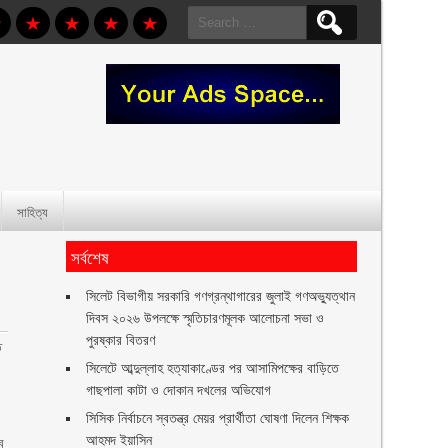
Search
for:
সাহিত্য
সর্বশেষ
সিলেট বিভাগীয় সরকারি গণগ্রন্থাগারের জুলাই গণঅভ্যুত্থান
দিবস ২০২৬ উপলক্ষে স্মৃতিচারণমূলক আলোচনা সভা ও
পুরষ্কার বিতরণ ‎ ‎
ত
সিলেটে আব্দুল্লাহ হত্যাকাণ্ডের পর আসামিপক্ষের বাড়িতে
গাছপালা কাটা ও দোকান দখলের অভিযোগ
সিসিক নির্বাচনে স্বতন্ত্র মেয়র প্রার্থীতা ঘোষণা দিলেন শিক্ষক
আহমদ ইয়াসিন
ব