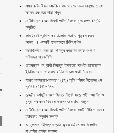
এমএ করিম ইবনে মচ্ছব্বির বাংলাদেশের সকল মানুষের চোখে
ছিলেন এক নজরকাড়া মানুষ ‎
রোটারি ক্লাব অব সিলেট পাইওনিয়ারের বৃক্ষরোপণ কর্মসূচি
অনুষ্ঠিত
কানাইঘাটে প্রতিপক্ষের হামলায় পিতা ও পুত্র গুরুতর
আহত।। ওসমানী হাসপাতালে চিকিৎসাধীন
বিরোধীদলীয় নেতা ডা. শফিকুর রহমানের কাছে গণদাবি
পরিষদের স্মারকলিপি ‎
চেয়ারম্যান পদপ্রার্থী সিরাজুল ইসলামের সমর্থনে জালালাবাদ
ইউনিয়নের ৪ নং ওয়ার্ডের নিজ পাড়ায় মতবিনিময় সভা
হযরত শাহ্জালাল-শাহ্পরাণ (রহ.) স্মৃতি পরিষদ সিলেটের ৫ম
প্রতিষ্ঠাবার্ষিকী পালিত ‎​
»
কেন্দ্রীয় কর্মসূচীর অংশ হিসেবে সিলেট সদরে শহীদ ওয়াসিম ও
মুস্তাকের কবর যিয়ারত করলেন জামায়াত নেতৃবৃন্দ ‎
রোটারী ক্লাব অব সিলেট পাইওনিয়ারের ফাস্ট মিটিং ও কলার
হ্যান্ডভার অনুষ্ঠান সম্পন্ন
ড. মুহাম্মদ শহীদুল্লাহ স্মৃতি অ্যাওয়ার্ড পেলেন সিলেটের
সাংবাদিক মাহবুব আহমদ