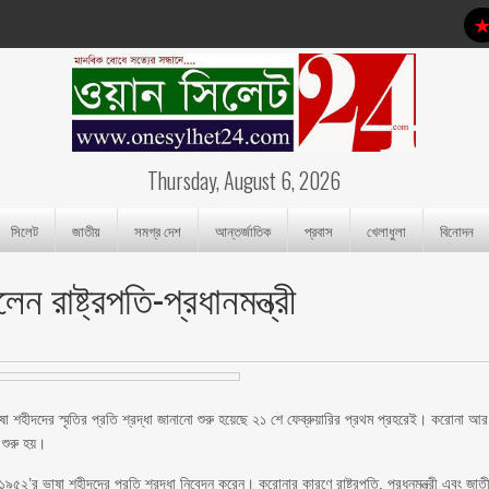
Thursday, August 6, 2026
সিলেট
জাতীয়
সমগ্র দেশ
আন্তর্জাতিক
প্রবাস
খেলাধুলা
বিনোদন
ন রাষ্ট্রপতি-প্রধানমন্ত্রী
া শহীদদের স্মৃতির প্রতি শ্রদ্ধা জানানো শুরু হয়েছে ২১ শে ফেব্রুয়ারির প্রথম প্রহরেই। করোনা আর
 শুরু হয়।
ে ১৯৫২’র ভাষা শহীদদের প্রতি শ্রদ্ধা নিবেদন করেন। করোনার কারণে রাষ্ট্রপতি, প্রধনমন্ত্রী এবং জাত