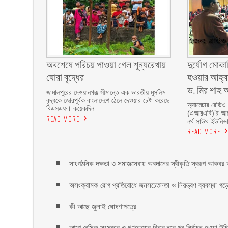
অবশেষে পরিচয় পাওয়া গেল শূন্যরেখায়
দুর্যোগ মোকা
ঘোরা বৃদ্ধের
হওয়ার আহ্বা
ড. মির শাহ আ
জামালপুরের দেওয়ানগঞ্জ সীমান্তে এক ভারতীয় মুসলিম
বৃদ্ধকে জোরপূর্বক বাংলাদেশে ঠেলে দেওয়ার চেষ্টা করেছে
অ্যামেচার রেডিও
বিএসএফ। কয়েকদিন
(এআরএবি)’র আয়ো
READ MORE
নর্থ সাউথ ইউনিভার
READ MORE
সাংগঠনিক দক্ষতা ও সমাজসেবায় অবদানের স্বীকৃতি স্বরূপ আকবর আ
অসংক্রামক রোগ প্রতিরোধে জনসচেতনতা ও নিয়ন্ত্রণ ব্যবস্থা গড়ে 
কী আছে জুলাই ঘোষণাপত্রে
আগে বেসিক সংস্কার ও গণহত্যার বিচার তার পর নির্বাচন হওয়া উ