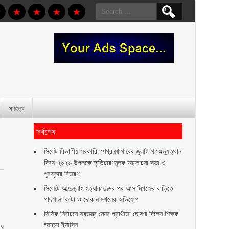
Search
for:
সাহিত্য
সর্বশেষ
সিলেট বিভাগীয় সরকারি গণগ্রন্থাগারের জুলাই গণঅভ্যুত্থান
দিবস ২০২৬ উপলক্ষে স্মৃতিচারণমূলক আলোচনা সভা ও
পুরষ্কার বিতরণ ‎ ‎
সিলেটে আব্দুল্লাহ হত্যাকাণ্ডের পর আসামিপক্ষের বাড়িতে
গাছপালা কাটা ও দোকান দখলের অভিযোগ
সিসিক নির্বাচনে স্বতন্ত্র মেয়র প্রার্থীতা ঘোষণা দিলেন শিক্ষক
আহমদ ইয়াসিন
ীয়