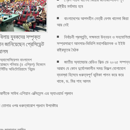
রাষ্ট্রীয় মর্যাদায় হবে
বাংলাদেশের আপসহীন নেত্রী বেগম খালেদা জিয়া
আর নেই
বিলায় যুবকদের সম্পৃক্ত
নির্বাচনী প্রস্তুতি, সক্ষমতা উন্নয়ন ও সহযোগিত
ন জানিয়েছেন প্রেসিডেন্ট
সম্প্রসারণে আনসার-ভিডিপি মহাপরিচালক ও ইইউ
লম ‎ ‎
রাষ্ট্রদূতের বৈঠক
 অ্যাসোসিয়েশন বাংলাদেশ
জাতীয় অ্যামেচার রেডিও ফিল্ড ডে ২০২৫ সম্পন্ন
জনে শনিবার (৪ এপ্রিল) বিকেলে
আরাব যে কোন দুর্যোগকালীন সময় বিকল্প যোগাযোগ
্সিটির অডিটোরিয়ামে ‘বিয়ন্ড
ব্যবস্থা হিসেবে গুরুত্বপূর্ণ ভূমিকা পালন করে করে
থাকে, ড. মির শাহ আলম
লীকে সাউথ এশিয়ান এক্সিলেন্স এর অ্যাওয়ার্ড প্রদান
তোলার ওপর গুরুত্বারোপ প্রধান উপদেষ্টার
চিতঃ জামায়াত আমির