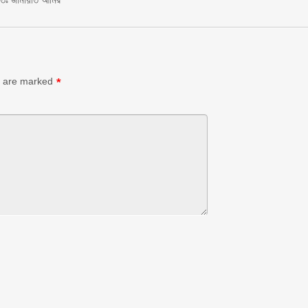
s are marked
*