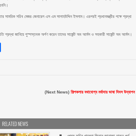
 হননি।
ন তার সামরিক সচিব মেজর জেনারেল এস এম সালাহউদ্দিন ইসলাম। এরপরই প্রধানমন্ত্রীর পক্ষে শ্রদ্ধা
ি শ্রদ্ধা জানিয়ে পুস্পস্তবক অর্পণ করেন তাদের সার্জেন্ট অব আর্মস ও সহকারী সার্জেন্ট অব আর্মস।
sApp
int
Share
(Next News)
শিল্পকলায় যথাযোগ্য মর্যাদায় ভাষা দিবস উদ্যাপন
RELATED NEWS
প্রেস সচিব খালেদা জিয়ার জানাজা-দাফন পূর্ণ