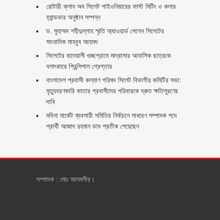
রোটারী ক্লাব অব সিলেট পাইওনিয়ারের ফাস্ট মিটিং ও কলার
হ্যান্ডভার অনুষ্ঠান সম্পন্ন
ড. মুহাম্মদ শহীদুল্লাহ স্মৃতি অ্যাওয়ার্ড পেলেন সিলেটের
সাংবাদিক মাহবুব আহমদ
সিলেটের বাদেয়ালী গুচ্ছগ্রামে মাদ্রাসার আবাসিক ছাত্রকে
বলাৎকারে প্রিন্সিপাল গ্রেপ্তার ‎
বাংলাদেশ প্রবাসী কল্যাণ পরিষদ সিলেট বিভাগীয় কমিটির সভা:
মৃত্যুবরণকারি কাতার প্রবাসীদের পরিবারকে দ্রুত ক্ষতিপূরণের
দাবি
মদিনা মার্কেট ব্যবসায়ী সমিতির নির্বাচনে সাধারণ সম্পাদক পদে
প্রার্থী আজাদ রহমান ডাব প্রতীক পেয়েছেন ‎
সম্পাদক : মোঃ আলমগীর।