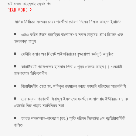
ঘটে যাওয়া আব্দুল্লাহ হত্যার পর
READ MORE
সিসিক নির্বাচনে স্বতন্ত্র মেয়র প্রার্থীতা ঘোষণা দিলেন শিক্ষক আহমদ ইয়াসিন
এমএ করিম ইবনে মচ্ছব্বির বাংলাদেশের সকল মানুষের চোখে ছিলেন এক
নজরকাড়া মানুষ ‎
রোটারি ক্লাব অব সিলেট পাইওনিয়ারের বৃক্ষরোপণ কর্মসূচি অনুষ্ঠিত
কানাইঘাটে প্রতিপক্ষের হামলায় পিতা ও পুত্র গুরুতর আহত।। ওসমানী
হাসপাতালে চিকিৎসাধীন
বিরোধীদলীয় নেতা ডা. শফিকুর রহমানের কাছে গণদাবি পরিষদের স্মারকলিপি ‎
চেয়ারম্যান পদপ্রার্থী সিরাজুল ইসলামের সমর্থনে জালালাবাদ ইউনিয়নের ৪ নং
ওয়ার্ডের নিজ পাড়ায় মতবিনিময় সভা
হযরত শাহ্জালাল-শাহ্পরাণ (রহ.) স্মৃতি পরিষদ সিলেটের ৫ম প্রতিষ্ঠাবার্ষিকী
পালিত ‎​