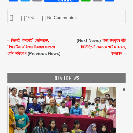
সিলেট
No Comments »
«
সিলেটে পাসপোর্ট, সেটেলমেন্ট,
(Next News)
গাজা উপকূলে পাঁচ
বিআরটিএ অফিসের বিরুদ্ধে সবচেয়ে
ফিলিস্তিনি জেলেকে আটক করেছে
বেশি অভিযোগ
(Previous News)
ইসরাইল
»
RELATED NEWS