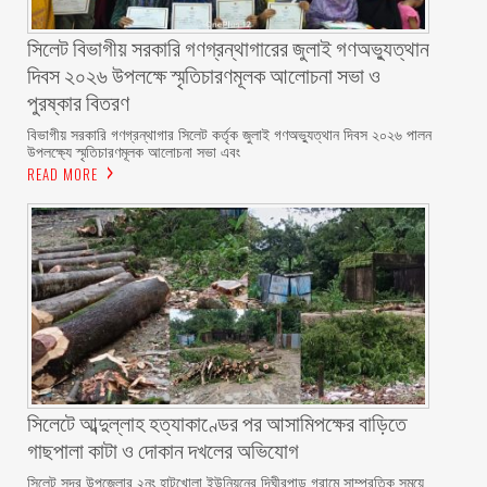
সিলেট বিভাগীয় সরকারি গণগ্রন্থাগারের জুলাই গণঅভ্যুত্থান
দিবস ২০২৬ উপলক্ষে স্মৃতিচারণমূলক আলোচনা সভা ও
পুরষ্কার বিতরণ ‎ ‎
বিভাগীয় সরকারি গণগ্রন্থাগার সিলেট কর্তৃক জুলাই গণঅভ্যুত্থান দিবস ২০২৬ পালন
উপলক্ষ্যে স্মৃতিচারণমূলক আলোচনা সভা এবং
READ MORE
সিলেটে আব্দুল্লাহ হত্যাকাণ্ডের পর আসামিপক্ষের বাড়িতে
গাছপালা কাটা ও দোকান দখলের অভিযোগ
সিলেট সদর উপজেলার ২নং হাটখোলা ইউনিয়নের দিঘীরপাড় গ্রামে সাম্প্রতিক সময়ে