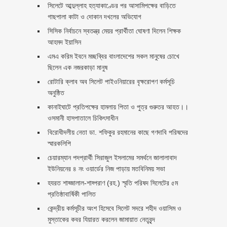
সিলেটে আব্দুল্লাহ হত্যাকাণ্ডের পর আসামিপক্ষের বাড়িতে
গাছপালা কাটা ও দোকান দখলের অভিযোগ
সিসিক নির্বাচনে স্বতন্ত্র মেয়র প্রার্থীতা ঘোষণা দিলেন শিক্ষক
আহমদ ইয়াসিন
এমএ করিম ইবনে মচ্ছব্বির বাংলাদেশের সকল মানুষের চোখে
ছিলেন এক নজরকাড়া মানুষ ‎
রোটারি ক্লাব অব সিলেট পাইওনিয়ারের বৃক্ষরোপণ কর্মসূচি
অনুষ্ঠিত
কানাইঘাটে প্রতিপক্ষের হামলায় পিতা ও পুত্র গুরুতর আহত।।
ওসমানী হাসপাতালে চিকিৎসাধীন
বিরোধীদলীয় নেতা ডা. শফিকুর রহমানের কাছে গণদাবি পরিষদের
স্মারকলিপি ‎
চেয়ারম্যান পদপ্রার্থী সিরাজুল ইসলামের সমর্থনে জালালাবাদ
ইউনিয়নের ৪ নং ওয়ার্ডের নিজ পাড়ায় মতবিনিময় সভা
হযরত শাহ্জালাল-শাহ্পরাণ (রহ.) স্মৃতি পরিষদ সিলেটের ৫ম
প্রতিষ্ঠাবার্ষিকী পালিত ‎​
কেন্দ্রীয় কর্মসূচীর অংশ হিসেবে সিলেট সদরে শহীদ ওয়াসিম ও
মুস্তাকের কবর যিয়ারত করলেন জামায়াত নেতৃবৃন্দ ‎