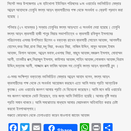
সিলেট সদর উপজেলার ২নং হাটখোলা ইউনিয়ন পরিষদের ৯নং ওয়ার্ডের নবনির্বাচিত মেম্বার
আব্দুল আহাদকে তেমুখি মৎস্য আড়ৎ ব্যবসায়ীদের পক্ষ থেকে সংবর্ধনা ও ক্রেস্ট প্রদান করা
হয়েছে ।
শনিবার (২৭ নভেম্বর ) সন্ধায় তেমুখির মৎস্য আড়ৎতে এ সংবর্ধনা দেয়া হয়েছে। তেমুখি
মৎস্য আড়ৎ ব্যবসায়ী হাজী শানুর মিয়ার সভাপতিত্বে ও ব্যবসায়ী রফিকুল ইসলামের
পরিচালনায় এসময় উপস্থিত ছিলেন ও বক্তব্য রাখেন ব্যবসায়ী সোহেল আহমদ, আলমগীর
হোসেন,বদর মিয়া,রানা মিয়া,মধু মিয়া, কওছর মিয়া, নাজিম উদ্দিন, মামুন আহমদ,ইমাম
আহমদ, বিলাল আহমদ, আব্দুল মনাফ,এখলাছ মিয়া, মাছুম আহমদ,নজরুল ইসলাম, মোহাম্মদ
আলী, তানভীর বক্স,সিরাজুল ইসলাম, কাউসার আহমদ,শাহিন আহমদ,লোকমান আহমদ,বিরাম
উদ্দিন,মন্তাজ আলী, সাজ্জাদ বক্স ফামিম আহমদ সহ তেমুখি মৎস্য আড়ৎ ব্যবসায়ী বৃন্দ ।
এ-সময় সংক্ষিপ্ত বক্তব্যে নবনির্বাচিত মেম্বার আব্দুল আহাদ বলেন, মৎস্য আড়ৎ
ব্যবসায়ীদের পক্ষ থেকে যে সংবর্ধনা আয়োজন করছেন এতে আমি সবার প্রতি আন্তরিক
কৃতজ্ঞ। এবং ওয়ার্ডের জনগণ আমার প্রতি যে বিবেচনা করেছেন। আমি মনে করি ওয়ার্ডের
সব জনগণ আমাকে ভোট দিয়েছেন, তার জন্য আমি নির্বাচিত হয়েছি। আমার দৃষ্টি সবার
প্রতি সমান থাকবে। আমি সমঝোতার মাধ্যমে আমার মেয়াদকাল অতিবাহিত করার চেষ্টা
করবো ইনশাআল্লাহ।
শুরুতে কোরআন থেকে তেলাওয়াত করেন মাওলানা জাহেদ আহমদ
Facebook
Twitter
Email
WhatsAp
Print
Sha
Share