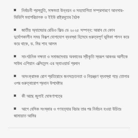
নির্বাচনী প্রস্তুতি, সক্ষমতা উন্নয়ন ও সহযোগিতা সম্প্রসারণে আনসার-
ভিডিপি মহাপরিচালক ও ইইউ রাষ্ট্রদূতের বৈঠক
জাতীয় অ্যামেচার রেডিও ফিল্ড ডে ২০২৫ সম্পন্ন: আরাব যে কোন
দুর্যোগকালীন সময় বিকল্প যোগাযোগ ব্যবস্থা হিসেবে গুরুত্বপূর্ণ ভূমিকা পালন করে
করে থাকে, ড. মির শাহ আলম
সাংগঠনিক দক্ষতা ও সমাজসেবায় অবদানের স্বীকৃতি স্বরূপ আকবর আলীকে
সাউথ এশিয়ান এক্সিলেন্স এর অ্যাওয়ার্ড প্রদান
অসংক্রামক রোগ প্রতিরোধে জনসচেতনতা ও নিয়ন্ত্রণ ব্যবস্থা গড়ে তোলার
ওপর গুরুত্বারোপ প্রধান উপদেষ্টার
কী আছে জুলাই ঘোষণাপত্রে
আগে বেসিক সংস্কার ও গণহত্যার বিচার তার পর নির্বাচন হওয়া উচিতঃ
জামায়াত আমির