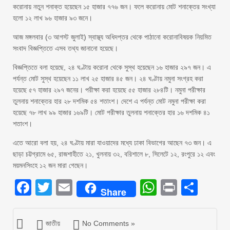
করোনায় নতুন শনাক্ত হয়েছেন ১৫ হাজার ৭৭৬ জন। ফলে করোনায় মোট শনাক্তের সংখ্যা
হলো ১২ লাখ ৯৬ হাজার ৯৩ জনে।
আজ মঙ্গলবার (৩ আগস্ট জুলাই) স্বাস্থ্য অধিদপ্তর থেকে পাঠানো করোনাবিষয়ক নিয়মিত
সংবাদ বিজ্ঞপ্তিতে এসব তথ্য জানানো হয়েছে।
বিজ্ঞপ্তিতে বলা হয়েছে, ২৪ ঘণ্টায় করোনা থেকে সুস্থ হয়েছেন ১৬ হাজার ২৯৭ জন। এ
পর্যন্ত মোট সুস্থ হয়েছেন ১১ লাখ ২৫ হাজার ৪৫ জন। ২৪ ঘণ্টায় নমুনা সংগ্রহ করা
হয়েছে ৫৭ হাজার ২৯৭ জনের। পরীক্ষা করা হয়েছে ৫৫ হাজার ২৮৪টি। নমুনা পরীক্ষার
তুলনায় শনাক্তের হার ২৮ দশমিক ৫৪ শতাংশ। দেশে এ পর্যন্ত মোট নমুনা পরীক্ষা করা
হয়েছে ৭৮ লাখ ৯৯ হাজার ১৬৯টি। মোট পরীক্ষার তুলনায় শনাক্তের হার ১৬ দশমিক ৪১
শতাংশ।
এতে আরো বলা হয়, ২৪ ঘণ্টায় মারা যাওয়াদের মধ্যে ঢাকা বিভাগের আছেন ৭৩ জন। এ
ছাড়া চট্টগ্রামে ৬৫, রাজশাহীতে ২১, খুলনায় ৩২, বরিশালে ৮, সিলেটে ১২, রংপুরে ১২ এবং
ময়মনসিংহে ১২ জন মারা গেছেন।
Facebook
Twitter
Email
WhatsAp
Print
Sha
Share
জাতীয়
No Comments »