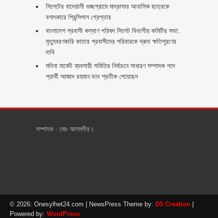
সিলেটের বাদেয়ালী গুচ্ছগ্রামে মাদ্রাসার আবাসিক ছাত্রকে
বলাৎকারে প্রিন্সিপাল গ্রেপ্তার ‎
বাংলাদেশ প্রবাসী কল্যাণ পরিষদ সিলেট বিভাগীয় কমিটির সভা:
মৃত্যুবরণকারি কাতার প্রবাসীদের পরিবারকে দ্রুত ক্ষতিপূরণের
দাবি
মদিনা মার্কেট ব্যবসায়ী সমিতির নির্বাচনে সাধারণ সম্পাদক পদে
প্রার্থী আজাদ রহমান ডাব প্রতীক পেয়েছেন ‎
সম্পাদক : মোঃ আলমগীর।
© 2026: Onesylhet24.com
| NewsPress Theme by:
D5 Creation
|
Powered by:
WordPress