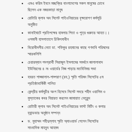
এমএ করিম ইবনে মচ্ছব্বির বাংলাদেশের সকল মানুষের চোখে
ছিলেন এক নজরকাড়া মানুষ ‎
রোটারি ক্লাব অব সিলেট পাইওনিয়ারের বৃক্ষরোপণ কর্মসূচি
অনুষ্ঠিত
কানাইঘাটে প্রতিপক্ষের হামলায় পিতা ও পুত্র গুরুতর আহত।।
ওসমানী হাসপাতালে চিকিৎসাধীন
বিরোধীদলীয় নেতা ডা. শফিকুর রহমানের কাছে গণদাবি পরিষদের
স্মারকলিপি ‎
চেয়ারম্যান পদপ্রার্থী সিরাজুল ইসলামের সমর্থনে জালালাবাদ
ইউনিয়নের ৪ নং ওয়ার্ডের নিজ পাড়ায় মতবিনিময় সভা
হযরত শাহ্জালাল-শাহ্পরাণ (রহ.) স্মৃতি পরিষদ সিলেটের ৫ম
প্রতিষ্ঠাবার্ষিকী পালিত ‎​
কেন্দ্রীয় কর্মসূচীর অংশ হিসেবে সিলেট সদরে শহীদ ওয়াসিম ও
মুস্তাকের কবর যিয়ারত করলেন জামায়াত নেতৃবৃন্দ ‎
রোটারী ক্লাব অব সিলেট পাইওনিয়ারের ফাস্ট মিটিং ও কলার
হ্যান্ডভার অনুষ্ঠান সম্পন্ন
ড. মুহাম্মদ শহীদুল্লাহ স্মৃতি অ্যাওয়ার্ড পেলেন সিলেটের
সাংবাদিক মাহবুব আহমদ