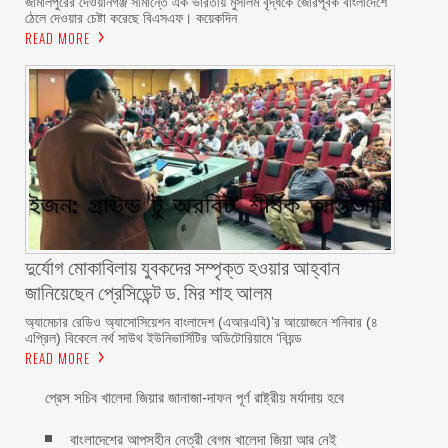
জামালপুরের দেওয়ানগঞ্জ সীমান্তে এক ভারতীয় মুসলিম বৃদ্ধকে জোরপূর্বক বাংলাদেশে
ঠেলে দেওয়ার চেষ্টা করেছে বিএসএফ। কয়েকদিন
READ MORE
দুর্যোগ মোকাবিলায় যুবকদের সম্পৃক্ত হওয়ার আহ্বান
জানিয়েছেন প্রেসিডেন্ট ড. মির শাহ আলম ‎ ‎
অ্যামেচার রেডিও অ্যাসোসিয়েশন বাংলাদেশ (এআরএবি)’র আয়োজনে শনিবার (৪
এপ্রিল) বিকেলে নর্থ সাউথ ইউনিভার্সিটির অডিটোরিয়ামে ‘বিয়ন্ড
READ MORE
প্রেস সচিব খালেদা জিয়ার জানাজা-দাফন পূর্ণ রাষ্ট্রীয় মর্যাদায় হবে
বাংলাদেশের আপসহীন নেত্রী বেগম খালেদা জিয়া আর নেই