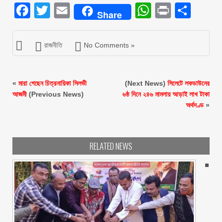
Facebook
Twitter
Email
WhatsAp
Print
Sha
Share
রাজনীতি
No Comments »
«
মারা গেছেন চিত্রনায়িকা সিলভী
(Next News)
সিলেটে লকডাউনের
আজমী
(Previous News)
৬ষ্ঠ দিনে ২৪৬ মামলায় আড়াই লাখ টাকা
অর্থদণ্ড
»
RELATED NEWS