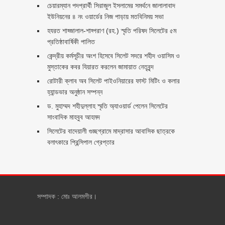
চেয়ারম্যান পদপ্রার্থী সিরাজুল ইসলামের সমর্থনে জালালাবাদ
ইউনিয়নের ৪ নং ওয়ার্ডের নিজ পাড়ায় মতবিনিময় সভা
হযরত শাহ্জালাল-শাহ্পরাণ (রহ.) স্মৃতি পরিষদ সিলেটের ৫ম
প্রতিষ্ঠাবার্ষিকী পালিত ‎​
কেন্দ্রীয় কর্মসূচীর অংশ হিসেবে সিলেট সদরে শহীদ ওয়াসিম ও
মুস্তাকের কবর যিয়ারত করলেন জামায়াত নেতৃবৃন্দ ‎
রোটারী ক্লাব অব সিলেট পাইওনিয়ারের ফাস্ট মিটিং ও কলার
হ্যান্ডভার অনুষ্ঠান সম্পন্ন
ড. মুহাম্মদ শহীদুল্লাহ স্মৃতি অ্যাওয়ার্ড পেলেন সিলেটের
সাংবাদিক মাহবুব আহমদ
সিলেটের বাদেয়ালী গুচ্ছগ্রামে মাদ্রাসার আবাসিক ছাত্রকে
বলাৎকারে প্রিন্সিপাল গ্রেপ্তার ‎
সম্পাদক : মোঃ আলমগীর।