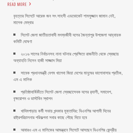
READ MORE
বৃহত্তর সিলেটে আরেক জন সৎ সাহসী এডভোকেট শামসুজ্জান জামান নেই,
মালেক মেম্বার ‎
সিলেট জেলা জাতীয়তাবাদী মৎস্যজীবী দলের জৈন্তাপুর উপজেলা আহ্বায়ক
কমিটি ঘোষণা
২০১৬ সালের নির্বাচনসহ নানা ঘটনার প্রেক্ষিতে রাজনীতি থেকে স্বেচ্ছায়
অব্যাহতি নিলেন হাজী সাজ্জাদ মিয়া
সাবেক প্রধানমন্ত্রী বেগম খালেদা জিয়া দেশের মানুষের ভালোবাসার প্রতীক,
এম এ মালিক
প্রতিষ্ঠাবার্ষিকীতে সিলেট জেলা স্বেচ্ছাসেবক দলের র‌্যালী, সমাবেশ,
বৃক্ষরোপন ও ডাস্টবিন স্থাপন
খাদিমপাড়ায় কর্মী সভায় খন্দকার মুক্তাদির: বিএনপির আগামী দিনের
রাষ্ট্রপরিচালনার পরিকল্পনা সবার কাছে পৌছে দিতে হবে
আবারও এম এ মালিকের আমন্ত্রনে সিলেটে আসছেন বিএনপির কেন্দ্রীয়