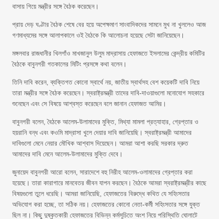
বাসায় গিয়ে মন্ত্রীর সঙ্গে বৈঠক করেছেন।
প্রায় দেড় ঘণ্টার বৈঠক শেষে বের হয়ে অপেক্ষমাণ সাংবাদিকদের সামনে মুখ না খুললেও আজ
গণমাধ্যমের সঙ্গে আলাপকালে ওই বৈঠকে কি আলোচনা হয়েছে সেটা জানিয়েছেন।
মঙ্গলবার রাজধানীর খিলগাঁও মাখজানুল উলুম মাদ্রাসায় হেফাজতে ইসলামের কেন্দ্রীয় কমিটির
বৈঠকে বাবুনগরী গতকালের মিটিং প্রসঙ্গে কথা বলেন।
তিনি দাবি করেন, ব্যক্তিগত কোনো স্বার্থে নয়, জাতীয় স্বার্থসহ বেশ কয়েকটি দাবি নিয়ে
তারা মন্ত্রীর সঙ্গে বৈঠক করেছেন। স্বরাষ্ট্রমন্ত্রী তাদের দাবি-দাওয়াগুলো মনোযোগ সহকারে
শুনেছেন এবং সে বিষয়ে আশ্বস্ত করেছেন বলে জানান হেফাজত আমির।
বাবুনগরী বলেন, বৈঠকে আলেম-উলামাদের মুক্তি, মিথ্যা মামলা প্রত্যাহার, গ্রেপ্তার ও
হয়রানি বন্ধ এবং কওমি মাদ্রাসা খুলে দেয়ার দাবি জানিয়েছি। স্বরাষ্ট্রমন্ত্রী আমাদের
দাবিগুলো মেনে নেয়ার মৌখিক আশ্বাস দিয়েছেন। আমরা আশা করছি সরকার দ্রুত
আমাদের দাবি মেনে আলেম-উলামাদের মুক্তি দেবে।
জুনায়েদ বাবুনগরী আরো বলেন, সারাদেশে বহু নিরীহ আলেম-ওলামাদের গ্রেপ্তার করা
হয়েছে। তারা কারাগারে মানবেতর জীবন যাপন করছেন। বৈঠকে আমরা স্বরাষ্ট্রমন্ত্রীর কাছে
বিষয়গুলো তুলে ধরেছি। আমরা জানিয়েছি, হেফাজতের বিরুদ্ধে কথিত যে সহিংসতার
অভিযোগ করা হচ্ছে, তা সঠিক নয়। হেফাজতের কোনো নেতা-কর্মী সহিংসতার সঙ্গে যুক্ত
ছিল না। কিছু দুষ্কৃতকারী হেফাজতের বিভিন্ন কর্মসূচিতে অংশ নিয়ে পরিস্থিতি ঘোলাটে