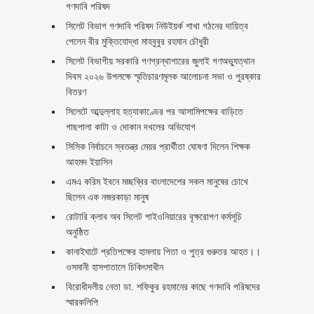
গণদাবি পরিষদ
সিলেট বিভাগ গণদাবি পরিষদ নিউইয়র্ক শাখা গঠনের দায়িত্ব
পেলেন বীর মুক্তিযোদ্ধা মাহবুবুর রহমান চৌধুরী ‎ ‎
সিলেট বিভাগীয় সরকারি গণগ্রন্থাগারের জুলাই গণঅভ্যুত্থান
দিবস ২০২৬ উপলক্ষে স্মৃতিচারণমূলক আলোচনা সভা ও পুরষ্কার
বিতরণ ‎ ‎
সিলেটে আব্দুল্লাহ হত্যাকাণ্ডের পর আসামিপক্ষের বাড়িতে
গাছপালা কাটা ও দোকান দখলের অভিযোগ
সিসিক নির্বাচনে স্বতন্ত্র মেয়র প্রার্থীতা ঘোষণা দিলেন শিক্ষক
আহমদ ইয়াসিন
এমএ করিম ইবনে মচ্ছব্বির বাংলাদেশের সকল মানুষের চোখে
ছিলেন এক নজরকাড়া মানুষ ‎
রোটারি ক্লাব অব সিলেট পাইওনিয়ারের বৃক্ষরোপণ কর্মসূচি
অনুষ্ঠিত
কানাইঘাটে প্রতিপক্ষের হামলায় পিতা ও পুত্র গুরুতর আহত।।
ওসমানী হাসপাতালে চিকিৎসাধীন
বিরোধীদলীয় নেতা ডা. শফিকুর রহমানের কাছে গণদাবি পরিষদের
স্মারকলিপি ‎