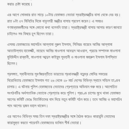
করার চেষ্টা করেছে।
এর আগে সোমবার রাত সাড়ে ১০টায় হেফাজত নেতারা স্বরাষ্ট্রমন্ত্রীর বাসা থেকে বের হয়।
রাত ৮টা ৩৭ মিনিটের দিকে বাবুনগরী মন্ত্রীর বাসায় প্রবেশ করেন। এ সময়ও
গণমাধ্যমকর্মীদের সঙ্গে কোনো কথা বলেননি তারা। স্বরাষ্ট্রমন্ত্রী বাসায় আসার কারণ জানতে
চাইলেও সব বিষয়ে চুপ ছিলেন তারা।
এসময় হেফাজতের মহাসচিব আল্লামা নুরুল ইসলাম, সিনিয়র নায়েবে আমির আল্লামা
আতাউল্লাহ হাফেজ্জী, নায়েবে আমির মাওলানা আবদুল আওয়াল, প্রচার সম্পাদক মাওলানা
মুহিউদ্দীন রাব্বানী, মাওলানা আব্দুল কাইয়ুম সুবহানী ও মাওলানা জহুরুল ইসলাম উপস্থিত
ছিলেন।
প্রসঙ্গত, স্বাধীনতার সুবর্ণজয়ন্তীতে ভারতের প্রধানমন্ত্রী নরেন্দ্র মোদির সফরের
বিরোধিতায় হেফাজতে ইসলাম গত ২৬ থেকে ২৮ মার্চ দেশের বিভিন্ন স্থানে সহিংস তাণ্ডব
চালায়। এ ঘটনায় পুলিশ হেফাজতের নেতাদের গ্রেপ্তারে অভিযান শুরু করে। আলোচিত
সংগঠনটির অর্ধশতাধিক নেতাকে গ্রেপ্তার করে পুলিশ। প্রচণ্ড চাপের মুখে থাকা হেফাজত
আগের কমিটি ভেঙে বিতর্কিতদের বাদ দিয়ে নতুন কমিটি গঠন করে। তবে আমির ও মহাসচিব
পদে আগের দুজন বহাল থাকেন।
এর আগেও বিভিন্ন সময় তিন দফা স্বরাষ্ট্রমন্ত্রীর সঙ্গে বৈঠক করেও কারাবন্দি নেতাদের
কারামুক্ত করতে পারেননি হেফাজতের বর্তমান শীর্ষ নেতারা।