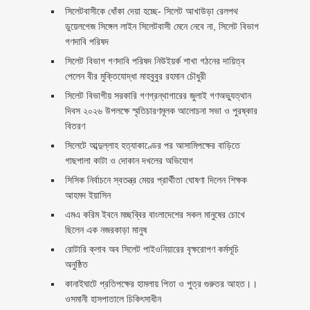
‎সিলেটবাসীকে ধোঁকা দেয়া হচ্ছে- সিলেট আখাউড়া রেলপথ
ডুয়েলগেজ সিঙ্গেল লাইন সিলেটবাসী মেনে নেবে না, সিলেট বিভাগ
গণদাবি পরিষদ
সিলেট বিভাগ গণদাবি পরিষদ নিউইয়র্ক শাখা গঠনের দায়িত্ব
পেলেন বীর মুক্তিযোদ্ধা মাহবুবুর রহমান চৌধুরী ‎ ‎
সিলেট বিভাগীয় সরকারি গণগ্রন্থাগারের জুলাই গণঅভ্যুত্থান
দিবস ২০২৬ উপলক্ষে স্মৃতিচারণমূলক আলোচনা সভা ও পুরষ্কার
বিতরণ ‎ ‎
সিলেটে আব্দুল্লাহ হত্যাকাণ্ডের পর আসামিপক্ষের বাড়িতে
গাছপালা কাটা ও দোকান দখলের অভিযোগ
সিসিক নির্বাচনে স্বতন্ত্র মেয়র প্রার্থীতা ঘোষণা দিলেন শিক্ষক
আহমদ ইয়াসিন
এমএ করিম ইবনে মচ্ছব্বির বাংলাদেশের সকল মানুষের চোখে
ছিলেন এক নজরকাড়া মানুষ ‎
রোটারি ক্লাব অব সিলেট পাইওনিয়ারের বৃক্ষরোপণ কর্মসূচি
অনুষ্ঠিত
কানাইঘাটে প্রতিপক্ষের হামলায় পিতা ও পুত্র গুরুতর আহত।।
ওসমানী হাসপাতালে চিকিৎসাধীন