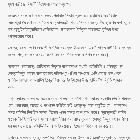
সুষম বণ্টনের বিষয়টি বিশেষভাবে প্রাধান্য পায়।
সম্মেলনে বাংলাদেশ ‘ওয়ান হেলথ গ্লোবাল লিডার্স গ্রুপ অন অ্যান্টিমাইক্রোবিয়াল
রেজিসট্যান্স’র কো-চেয়ার হিসেবে প্রধানমন্ত্রী শেখ হাসিনার নেতৃস্থানীয় ভূমিকার কথা তুলে
ধরে অ্যান্টিমাইক্রোবিয়াল রেজিসট্যান্স মোকাবেলায় বৈশ্বিক সচেতনতা বৃদ্ধির উপর
গুরুত্বারোপ করে।
এছাড়া, বাংলাদেশ বিশ্বব্যাপী মানসিক স্বাস্থ্যের উন্নয়ন ও একটি শক্তিশালী বিশ্ব স্বাস্থ্য
সংস্থা গড়ে তোলার জন্য টেকসই অর্থায়ন নিশ্চিতকরণের উপর জোর দেয়।
সম্মেলনে জেনেভাস্থ জাতিসঙ্ঘে নিযুক্ত বাংলাদেশের স্থায়ী প্রতিনিধি ও রাষ্ট্রদূত মো:
মোস্তাফিজুর রহমান বাংলাদেশসহ দক্ষিণ-পূর্ব এশিয়া অঞ্চলের ১১টি দেশের পক্ষ থেকে
মানসিক স্বাস্থ্য ও অ্যান্টিমাইক্রোবিয়াল রেজিসট্যান্সের উপর দুটি যৌথ বিবৃতি প্রদান
করেন।
বিশ্ব স্বাস্থ্য সম্মেলনের ৭৪তম অধিবেশনের পাশাপাশি বিশ্ব স্বাস্থ্য সংস্থার নির্বাহী পরিষদ
এবং প্রোগ্রাম, বাজেট ও প্রশাসন কমিটির দুটি গুরুত্বপূর্ণ সভা অনুষ্ঠিত হয়। বাংলাদেশ
উভয় কমিটির নির্বাচিত সদস্য হিসেবে এসব সভায় অংশগ্রহণ করে। স্বাস্থ্যমন্ত্রী জাহিদ
মালেক নির্বাহী পরিষদের সভার র‌্যাপোর্টিয়ার এবং রাষ্ট্রদূত মো: মোস্তাফিজুর রহমান বিশ্ব
স্বাস্থ্য সম্মেলনের ‘কমিটি-বি’-এর ভাইস-চেয়ার হিসেবে দায়িত্ব পালন করেন।
এবারের সম্মেলনে স্বাস্থ্য সম্পর্কিত বিভিন্ন বিষয়ের উপর মোট ৩৫টি প্রস্তাব ও সিদ্ধান্ত