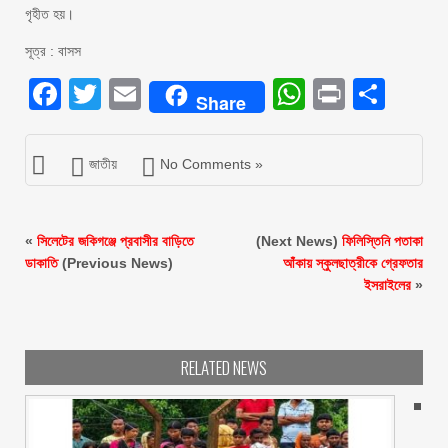
গৃহীত হয়।
সূত্র : বাসস
Facebook
Twitter
Email
WhatsAp
Print
Sha
Share
জাতীয়
No Comments »
«
সিলেটের জকিগঞ্জে প্রবাসীর বাড়িতে
(Next News)
ফিলিস্তিনি পতাকা
ডাকাতি
(Previous News)
আঁকায় স্কুলছাত্রীকে গ্রেফতার
ইসরাইলের
»
RELATED NEWS