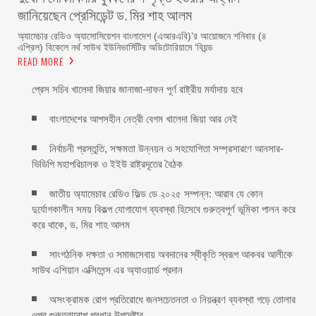
জানিয়েছেন প্রেসিডেন্ট ড. মির শাহ আলম ‎ ‎
অ্যামেচার রেডিও অ্যাসোসিয়েশন বাংলাদেশ (এআরএবি)’র আয়োজনে শনিবার (৪
এপ্রিল) বিকেলে নর্থ সাউথ ইউনিভার্সিটির অডিটোরিয়ামে ‘বিয়ন্ড
READ MORE
প্রেস সচিব খালেদা জিয়ার জানাজা-দাফন পূর্ণ রাষ্ট্রীয় মর্যাদায় হবে
বাংলাদেশের আপসহীন নেত্রী বেগম খালেদা জিয়া আর নেই
নির্বাচনী প্রস্তুতি, সক্ষমতা উন্নয়ন ও সহযোগিতা সম্প্রসারণে আনসার-
ভিডিপি মহাপরিচালক ও ইইউ রাষ্ট্রদূতের বৈঠক
জাতীয় অ্যামেচার রেডিও ফিল্ড ডে ২০২৫ সম্পন্ন: আরাব যে কোন
দুর্যোগকালীন সময় বিকল্প যোগাযোগ ব্যবস্থা হিসেবে গুরুত্বপূর্ণ ভূমিকা পালন করে
করে থাকে, ড. মির শাহ আলম
সাংগঠনিক দক্ষতা ও সমাজসেবায় অবদানের স্বীকৃতি স্বরূপ আকবর আলীকে
সাউথ এশিয়ান এক্সিলেন্স এর অ্যাওয়ার্ড প্রদান
অসংক্রামক রোগ প্রতিরোধে জনসচেতনতা ও নিয়ন্ত্রণ ব্যবস্থা গড়ে তোলার
ওপর গুরুত্বারোপ প্রধান উপদেষ্টার