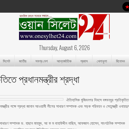
Thursday, August 6, 2026
সিলেট
জাতীয়
সমগ্র দেশ
আন্তর্জাতিক
প্রবাস
খেলাধুলা
বিনোদন
তিতে প্রধানমন্ত্রীর শ্রদ্ধা
ঐতিহাসিক মুজিবনগর দিবসে বঙ্গবন্ধুর প্রতিকৃতি
ানমন্ত্রীর পক্ষে শ্রদ্ধা জানান আওয়ামী লীগের সাধারণ সম্পাদক এবং সড়ক পরিবহন ও সেতুমন্ত্রী ওবায়দু
 সাধারণ সম্পাদক ড. হাছান মাহমুদ, আ ফ ম বাহাউদ্দীন নাছিম, আফজাল হোসেন, সাংগঠনিক সম্পাদক