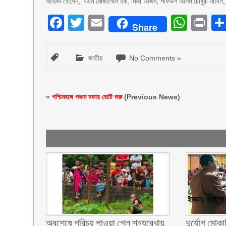
আহমদ হোসেন, বিএম মোজাম্মেল হক, মির্জা আজম, শফিউল আলম চৌধুরী নাদেল, বিজ
Facebook
Twitter
Email
What
Pr
Share
জাতীয়
No Comments »
«
পশ্চিমবঙ্গে পঞ্চম দফার ভোট শুরু
(Previous News)
অবশেষে পরিচয় পাওয়া গেল শূন্যরেখায়
দুর্যোগ মোকা