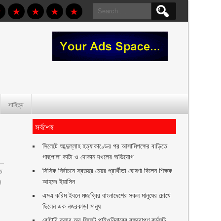
Search
for:
সাহিত্য
সর্বশেষ
সিলেটে আব্দুল্লাহ হত্যাকাণ্ডের পর আসামিপক্ষের বাড়িতে
গাছপালা কাটা ও দোকান দখলের অভিযোগ
সিসিক নির্বাচনে স্বতন্ত্র মেয়র প্রার্থীতা ঘোষণা দিলেন শিক্ষক
তে
আহমদ ইয়াসিন
ল
এমএ করিম ইবনে মচ্ছব্বির বাংলাদেশের সকল মানুষের চোখে
ছিলেন এক নজরকাড়া মানুষ ‎
রোটারি ক্লাব অব সিলেট পাইওনিয়ারের বৃক্ষরোপণ কর্মসূচি