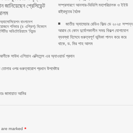
ন জানিয়েছেন প্রেসিডেন্ট
সম্প্রসারণে আনসার-ভিডিপি মহাপরিচালক ও ইইউ
লম ‎ ‎
রাষ্ট্রদূতের বৈঠক
 অ্যাসোসিয়েশন বাংলাদেশ
জাতীয় অ্যামেচার রেডিও ফিল্ড ডে ২০২৫ সম্পন্ন
জনে শনিবার (৪ এপ্রিল) বিকেলে
আরাব যে কোন দুর্যোগকালীন সময় বিকল্প যোগাযোগ
্সিটির অডিটোরিয়ামে ‘বিয়ন্ড
ব্যবস্থা হিসেবে গুরুত্বপূর্ণ ভূমিকা পালন করে করে
থাকে, ড. মির শাহ আলম
লীকে সাউথ এশিয়ান এক্সিলেন্স এর অ্যাওয়ার্ড প্রদান
তোলার ওপর গুরুত্বারোপ প্রধান উপদেষ্টার
চিতঃ জামায়াত আমির
s are marked
*