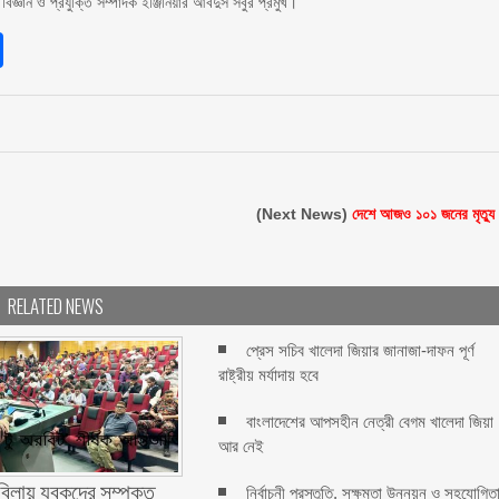
্ঞান ও প্রযুক্তি সম্পাদক ইঞ্জিনিয়ার আবদুস সবুর প্রমুখ।
sApp
int
Share
(Next News)
দেশে আজও ১০১ জনের মৃত্যু
RELATED NEWS
প্রেস সচিব খালেদা জিয়ার জানাজা-দাফন পূর্ণ
রাষ্ট্রীয় মর্যাদায় হবে
বাংলাদেশের আপসহীন নেত্রী বেগম খালেদা জিয়া
আর নেই
বিলায় যুবকদের সম্পৃক্ত
নির্বাচনী প্রস্তুতি, সক্ষমতা উন্নয়ন ও সহযোগিত