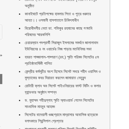
অনুষ্ঠিত
কানাইঘাটে প্রতিপক্ষের হামলায় পিতা ও পুত্র গুরুতর
আহত।। ওসমানী হাসপাতালে চিকিৎসাধীন
বিরোধীদলীয় নেতা ডা. শফিকুর রহমানের কাছে গণদাবি
পরিষদের স্মারকলিপি ‎
চেয়ারম্যান পদপ্রার্থী সিরাজুল ইসলামের সমর্থনে জালালাবাদ
ইউনিয়নের ৪ নং ওয়ার্ডের নিজ পাড়ায় মতবিনিময় সভা
»
হযরত শাহ্জালাল-শাহ্পরাণ (রহ.) স্মৃতি পরিষদ সিলেটের ৫ম
প্রতিষ্ঠাবার্ষিকী পালিত ‎​
কেন্দ্রীয় কর্মসূচীর অংশ হিসেবে সিলেট সদরে শহীদ ওয়াসিম ও
মুস্তাকের কবর যিয়ারত করলেন জামায়াত নেতৃবৃন্দ ‎
রোটারী ক্লাব অব সিলেট পাইওনিয়ারের ফাস্ট মিটিং ও কলার
হ্যান্ডভার অনুষ্ঠান সম্পন্ন
ড. মুহাম্মদ শহীদুল্লাহ স্মৃতি অ্যাওয়ার্ড পেলেন সিলেটের
সাংবাদিক মাহবুব আহমদ
সিলেটের বাদেয়ালী গুচ্ছগ্রামে মাদ্রাসার আবাসিক ছাত্রকে
বলাৎকারে প্রিন্সিপাল গ্রেপ্তার ‎
া