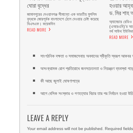
ঘোরা বৃদ্ধের
হওয়ার আহ্বা
ড. মির শাহ আ
জামালপুরের দেওয়ানগঞ্জ সীমান্তে এক ভারতীয় মুসলিম
বৃদ্ধকে জোরপূর্বক বাংলাদেশে ঠেলে দেওয়ার চেষ্টা করেছে
অ্যামেচার রেডিও
বিএসএফ। কয়েকদিন
(এআরএবি)’র আয়ো
READ MORE
নর্থ সাউথ ইউনিভার
READ MORE
সাংগঠনিক দক্ষতা ও সমাজসেবায় অবদানের স্বীকৃতি স্বরূপ আকবর আ
অসংক্রামক রোগ প্রতিরোধে জনসচেতনতা ও নিয়ন্ত্রণ ব্যবস্থা গড়ে 
কী আছে জুলাই ঘোষণাপত্রে
আগে বেসিক সংস্কার ও গণহত্যার বিচার তার পর নির্বাচন হওয়া উ
LEAVE A REPLY
Your email address will not be published.
Required field