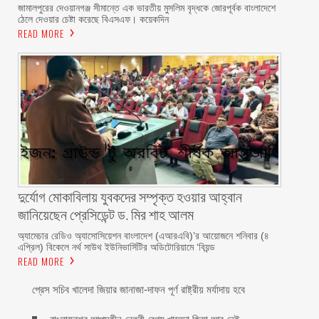
জামালপুরের দেওয়ানগঞ্জ সীমান্তে এক ভারতীয় মুসলিম বৃদ্ধকে জোরপূর্বক বাংলাদেশে
ঠেলে দেওয়ার চেষ্টা করেছে বিএসএফ। কয়েকদিন
READ MORE
দুর্যোগ মোকাবিলায় যুবকদের সম্পৃক্ত হওয়ার আহ্বান
জানিয়েছেন প্রেসিডেন্ট ড. মির শাহ আলম ‎ ‎
অ্যামেচার রেডিও অ্যাসোসিয়েশন বাংলাদেশ (এআরএবি)’র আয়োজনে শনিবার (৪
এপ্রিল) বিকেলে নর্থ সাউথ ইউনিভার্সিটির অডিটোরিয়ামে ‘বিয়ন্ড
READ MORE
প্রেস সচিব খালেদা জিয়ার জানাজা-দাফন পূর্ণ রাষ্ট্রীয় মর্যাদায় হবে