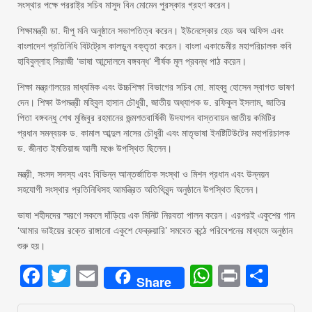
সংস্থার পক্ষে পররাষ্ট্র সচিব মাসুদ বিন মোমেন পুরস্কার গ্রহণ করেন।
শিক্ষামন্ত্রী ডা. দীপু মনি অনুষ্ঠানে সভাপতিত্ব করেন। ইউনেস্কোর হেড অব অফিস এবং
বাংলাদেশ প্রতিনিধি বিটট্রেস কালডুন বক্তৃতা করেন। বাংলা একাডেমীর মহাপরিচালক কবি
হাবিবুল্লাহ সিরাজী ‘ভাষা আন্দোলনে বঙ্গবন্ধ’ শীর্ষক মূল প্রবন্ধ পাঠ করেন।
শিক্ষা মন্ত্রণালয়ের মাধ্যমিক এবং উচ্চশিক্ষা বিভাগের সচিব মো. মাহব্বু হোসেন স্বাগত ভাষণ
দেন। শিক্ষা উপমন্ত্রী মহিবুল হাসান চৌধুরী, জাতীয় অধ্যাপক ড. রফিকুল ইসলাম, জাতির
পিতা বঙ্গবন্ধু শেখ মুজিবুর রহমানের জন্মশতবার্ষিকী উদযাপন বাস্তবায়ন জাতীয় কমিটির
প্রধান সমন্বয়ক ড. কামাল আব্দুল নাসের চৌধুরী এবং মাতৃভাষা ইনষ্টিটিউটের মহাপরিচালক
ড. জীনাত ইমতিয়াজ আলী মঞ্চে উপস্থিত ছিলেন।
মন্ত্রী, সংসদ সদস্য এবং বিভিন্ন আন্তর্জাতিক সংস্থা ও মিশন প্রধান এবং উন্নয়ন
সহযোগী সংস্থার প্রতিনিধিসহ আমন্ত্রিত অতিথিবৃন্দ অনুষ্ঠানে উপস্থিত ছিলেন।
ভাষা শহীদদের স্মরণে সকলে দাঁড়িয়ে এক মিনিট নিরবতা পালন করেন। এরপরই একুশের গান
‘আমার ভাইয়ের রক্তে রাঙ্গানো একুশে ফেব্রুয়ারি’ সমবেত কন্ঠে পরিবেশনের মাধ্যমে অনুষ্ঠান
শুরু হয়।
Facebook
Twitter
Email
WhatsAp
Print
Sha
Share