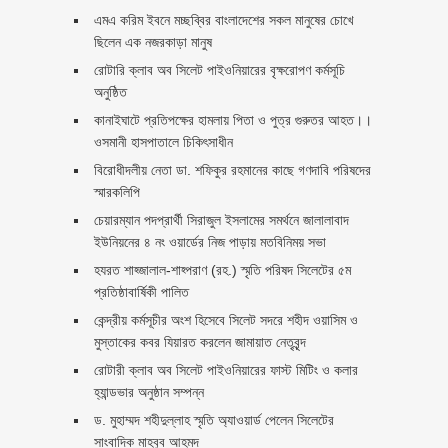
এমএ করিম ইবনে মচ্ছব্বির বাংলাদেশের সকল মানুষের চোখে
ছিলেন এক নজরকাড়া মানুষ ‎
রোটারি ক্লাব অব সিলেট পাইওনিয়ারের বৃক্ষরোপণ কর্মসূচি
অনুষ্ঠিত
কানাইঘাটে প্রতিপক্ষের হামলায় পিতা ও পুত্র গুরুতর আহত।।
ওসমানী হাসপাতালে চিকিৎসাধীন
বিরোধীদলীয় নেতা ডা. শফিকুর রহমানের কাছে গণদাবি পরিষদের
স্মারকলিপি ‎
চেয়ারম্যান পদপ্রার্থী সিরাজুল ইসলামের সমর্থনে জালালাবাদ
ইউনিয়নের ৪ নং ওয়ার্ডের নিজ পাড়ায় মতবিনিময় সভা
হযরত শাহ্জালাল-শাহ্পরাণ (রহ.) স্মৃতি পরিষদ সিলেটের ৫ম
প্রতিষ্ঠাবার্ষিকী পালিত ‎​
কেন্দ্রীয় কর্মসূচীর অংশ হিসেবে সিলেট সদরে শহীদ ওয়াসিম ও
মুস্তাকের কবর যিয়ারত করলেন জামায়াত নেতৃবৃন্দ ‎
রোটারী ক্লাব অব সিলেট পাইওনিয়ারের ফাস্ট মিটিং ও কলার
হ্যান্ডভার অনুষ্ঠান সম্পন্ন
ড. মুহাম্মদ শহীদুল্লাহ স্মৃতি অ্যাওয়ার্ড পেলেন সিলেটের
সাংবাদিক মাহবুব আহমদ