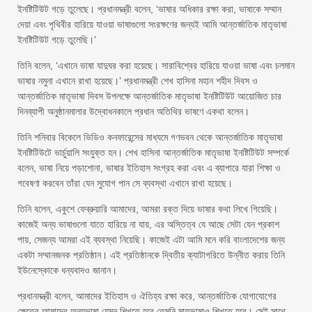
ইনষ্টিটিউট গড়ে তুলেছে। প্রধানমন্ত্রী বলেন, ‘ভাষার অধিকার রক্ষা করা, ভাষাকে সম্মান
দেয়া এবং পৃথিবীর হারিয়ে যাওয়া ভাষাগুলো সংরক্ষণের জন্যই আমি আন্তর্জাতিক মাতৃভাষা
ইনষ্টিটিউট গড়ে তুলেছি।’
তিনি বলেন, ‘এখানে ভাষা যাদুঘর করা হয়েছে। সারাবিশ্বের হারিয়ে যাওয়া ভাষা এবং চলমান
ভাষার নমুনা এখানে রাখা হয়েছে।’ প্রধানমন্ত্রী শেখ হাসিনা মহান শহীদ দিবস ও
আন্তর্জাতিক মাতৃভাষা দিবস উপলক্ষে আন্তর্জাতিক মাতৃভাষা ইনষ্টিটিউট আয়োজিত চার
দিনব্যাপী অনুষ্ঠানমালার উদ্বোধনকালে প্রধান অতিথির ভাষণে একথা বলেন।
তিনি শনিবার বিকেলে ভিডিও কনফারেন্সের মাধ্যমে গণভবন থেকে আন্তর্জাতিক মাতৃভাষা
ইনষ্টিটিউটে ভার্চুয়ালি সংযুক্ত হন। শেখ হাসিনা আন্তর্জাতিক মাতৃভাষা ইনষ্টিটিউট সম্পর্কে
বলেন, ভাষা নিয়ে পড়াশোনা, ভাষার ইতিহাস সংগ্রহ করা এবং এ ব্যাপারে যারা শিক্ষা ও
গবেষণা করবেন তাঁরা যেন সুযোগ পান সে ব্যবস্থা এখানে রাখা হয়েছে।
তিনি বলেন, একুশে ফেব্রুয়ারি আমাদের, আমরা রক্ত দিয়ে ভাষার কথা লিখে গিয়েছি।
কাজেই অন্য ভাষাগুলো যাতে হারিয়ে না যায়, এর অস্তিত্ব যে আছে সেটা যেন প্রকাশ
পায়, সেজন্য আমরা এই ব্যবস্থা নিয়েছি। কাজেই এটা আমি মনে করি বাংলাদেশের জন্য
একটা সম্মানজনক প্রতিষ্ঠান। এই প্রতিষ্ঠানকে দ্বিতীয় ক্যাটাগরিতে উন্নীত করায় তিনি
ইউনেস্কোকে ধন্যবাদও জানান।
প্রধানমন্ত্রী বলেন, আমাদের ইতিহাস ও ঐতিহ্য রক্ষা করে, আন্তর্জাতিক যোগাযোগের
ক্ষেত্রে আমাদের অন্যভাষা যেমন শিখতে হবে তেমনি মাতৃভাষাও শিখতে হবে। সেই সাথে