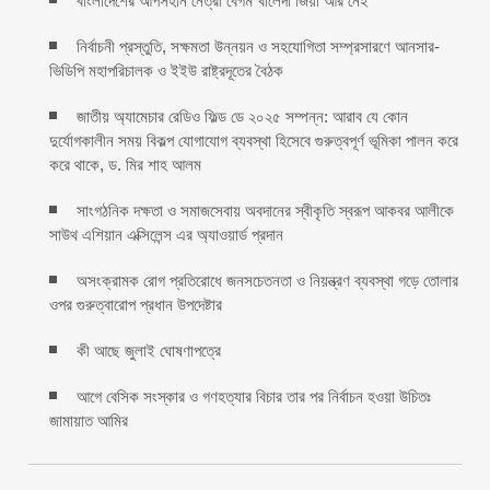
বাংলাদেশের আপসহীন নেত্রী বেগম খালেদা জিয়া আর নেই
নির্বাচনী প্রস্তুতি, সক্ষমতা উন্নয়ন ও সহযোগিতা সম্প্রসারণে আনসার-
ভিডিপি মহাপরিচালক ও ইইউ রাষ্ট্রদূতের বৈঠক
জাতীয় অ্যামেচার রেডিও ফিল্ড ডে ২০২৫ সম্পন্ন: আরাব যে কোন
দুর্যোগকালীন সময় বিকল্প যোগাযোগ ব্যবস্থা হিসেবে গুরুত্বপূর্ণ ভূমিকা পালন করে
করে থাকে, ড. মির শাহ আলম
সাংগঠনিক দক্ষতা ও সমাজসেবায় অবদানের স্বীকৃতি স্বরূপ আকবর আলীকে
সাউথ এশিয়ান এক্সিলেন্স এর অ্যাওয়ার্ড প্রদান
অসংক্রামক রোগ প্রতিরোধে জনসচেতনতা ও নিয়ন্ত্রণ ব্যবস্থা গড়ে তোলার
ওপর গুরুত্বারোপ প্রধান উপদেষ্টার
কী আছে জুলাই ঘোষণাপত্রে
আগে বেসিক সংস্কার ও গণহত্যার বিচার তার পর নির্বাচন হওয়া উচিতঃ
জামায়াত আমির