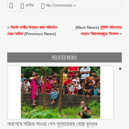
জাতীয়
No Comments »
«
সিলেট নগরীর উন্নয়ন কাজ পরিদর্শনে
(Next News)
পুলিশি সহিংসতার
মেয়র আরিফ
(Previous News)
মধ্যেও মিয়ানমারজুড়ে বিক্ষোভ
»
RELATED NEWS
অবশেষে পরিচয় পাওয়া গেল শূন্যরেখায় ঘোরা বৃদ্ধের