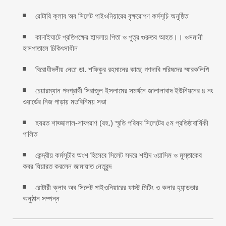
রোটারি ক্লাব অব সিলেট পাইওনিয়ারের বৃক্ষরোপণ কর্মসূচি অনুষ্ঠিত
কানাইঘাটে প্রতিপক্ষের হামলায় পিতা ও পুত্র গুরুতর আহত।। ওসমানী
হাসপাতালে চিকিৎসাধীন
বিরোধীদলীয় নেতা ডা. শফিকুর রহমানের কাছে গণদাবি পরিষদের স্মারকলিপি ‎
চেয়ারম্যান পদপ্রার্থী সিরাজুল ইসলামের সমর্থনে জালালাবাদ ইউনিয়নের ৪ নং
ওয়ার্ডের নিজ পাড়ায় মতবিনিময় সভা
হযরত শাহ্জালাল-শাহ্পরাণ (রহ.) স্মৃতি পরিষদ সিলেটের ৫ম প্রতিষ্ঠাবার্ষিকী
পালিত ‎​
কেন্দ্রীয় কর্মসূচীর অংশ হিসেবে সিলেট সদরে শহীদ ওয়াসিম ও মুস্তাকের
কবর যিয়ারত করলেন জামায়াত নেতৃবৃন্দ ‎
রোটারী ক্লাব অব সিলেট পাইওনিয়ারের ফাস্ট মিটিং ও কলার হ্যান্ডভার
অনুষ্ঠান সম্পন্ন