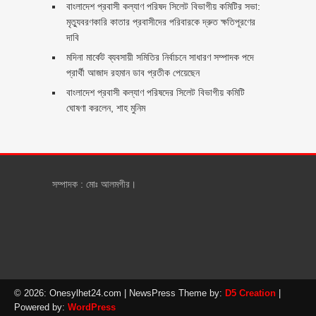
বাংলাদেশ প্রবাসী কল্যাণ পরিষদ সিলেট বিভাগীয় কমিটির সভা:
মৃত্যুবরণকারি কাতার প্রবাসীদের পরিবারকে দ্রুত ক্ষতিপূরণের
দাবি
মদিনা মার্কেট ব্যবসায়ী সমিতির নির্বাচনে সাধারণ সম্পাদক পদে
প্রার্থী আজাদ রহমান ডাব প্রতীক পেয়েছেন ‎
‎বাংলাদেশ প্রবাসী কল্যাণ পরিষদের সিলেট বিভাগীয় কমিটি
ঘোষণা করলেন, শাহ মুনিম
সম্পাদক : মোঃ আলমগীর।
© 2026: Onesylhet24.com
| NewsPress Theme by:
D5 Creation
|
Powered by:
WordPress