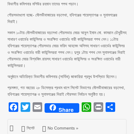
বিভাগীয় কমিশনার মশিউর রহমান তাদের শপথ পড়ান।
পৌরসভাগুলো হচ্ছে- মৌলভীবাজারের বড়লেখা, হবিগঞ্জের শায়েস্তাগঞ্জ ও সুনামগঞ্জের
দিরাই।
সকাল ১০টায় মৌলভীবাজারের বড়লেখা পৌরসভার মেয়র আবুল ইমাম মো. কামরান চৌধুরীসহ
সাধারণ ওয়ার্ডের কাউন্সিলর ও সংরক্ষিত ওয়ার্ডের নারী কাউন্সিলররা শপথ নেন। ১১টায়
হবিগঞ্জের শায়েস্তাগঞ্জ পৌরসভার মেয়র ফরিদ আহমেদ অলিসহ সাধারণ ওয়ার্ডের কাউন্সিলর
ও সংরক্ষিত ওয়ার্ডের নারী কাউন্সিলররা শপথ নেন। দুপুর ১টায় শপথ নেন সুনামগঞ্জের দিরাই
পৌরসভার মেয়র বিশ্বজিৎ রায়সহ সাধারণ ওয়ার্ডের কাউন্সিলর ও সংরক্ষিত ওয়ার্ডের নারী
কাউন্সিলররা।
অনুষ্ঠানে অতিরিক্ত বিভাগীয় কমিশনার (সার্বিক) জাকারিয়া প্রমুখ উপস্থিত ছিলেন।
প্রসঙ্গত, গত বছরের ২৮ ডিসেম্বর প্রথম ধাপে সিলেট বিভাগের মৌলভীবাজারের বড়লেখা,
হবিগঞ্জের শায়েস্তাগঞ্জ ও সুনামগঞ্জের দিরাই পৌরসভা নির্বাচন অনুষ্ঠিত হয়।
Facebook
Twitter
Email
WhatsAp
Print
Sha
Share
সিলেট
No Comments »