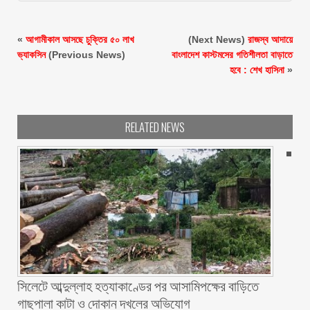
«
আগামীকাল আসছে চুক্তির ৫০ লাখ
(Next News)
রাজস্ব আদায়ে
ভ্যাকসিন
(Previous News)
বাংলাদেশ কাস্টমসের গতিশীলতা বাড়াতে
হবে : শেখ হাসিনা
»
RELATED NEWS
সিলেটে আব্দুল্লাহ হত্যাকাণ্ডের পর আসামিপক্ষের বাড়িতে
গাছপালা কাটা ও দোকান দখলের অভিযোগ