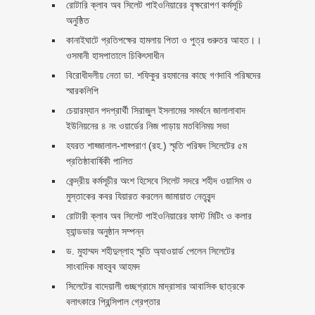
রোটারি ক্লাব অব সিলেট পাইওনিয়ারের বৃক্ষরোপণ কর্মসূচি
অনুষ্ঠিত
কানাইঘাটে প্রতিপক্ষের হামলায় পিতা ও পুত্র গুরুতর আহত।।
ওসমানী হাসপাতালে চিকিৎসাধীন
বিরোধীদলীয় নেতা ডা. শফিকুর রহমানের কাছে গণদাবি পরিষদের
স্মারকলিপি ‎
চেয়ারম্যান পদপ্রার্থী সিরাজুল ইসলামের সমর্থনে জালালাবাদ
ইউনিয়নের ৪ নং ওয়ার্ডের নিজ পাড়ায় মতবিনিময় সভা
হযরত শাহ্জালাল-শাহ্পরাণ (রহ.) স্মৃতি পরিষদ সিলেটের ৫ম
প্রতিষ্ঠাবার্ষিকী পালিত ‎​
কেন্দ্রীয় কর্মসূচীর অংশ হিসেবে সিলেট সদরে শহীদ ওয়াসিম ও
মুস্তাকের কবর যিয়ারত করলেন জামায়াত নেতৃবৃন্দ ‎
রোটারী ক্লাব অব সিলেট পাইওনিয়ারের ফাস্ট মিটিং ও কলার
হ্যান্ডভার অনুষ্ঠান সম্পন্ন
ড. মুহাম্মদ শহীদুল্লাহ স্মৃতি অ্যাওয়ার্ড পেলেন সিলেটের
সাংবাদিক মাহবুব আহমদ
সিলেটের বাদেয়ালী গুচ্ছগ্রামে মাদ্রাসার আবাসিক ছাত্রকে
বলাৎকারে প্রিন্সিপাল গ্রেপ্তার ‎