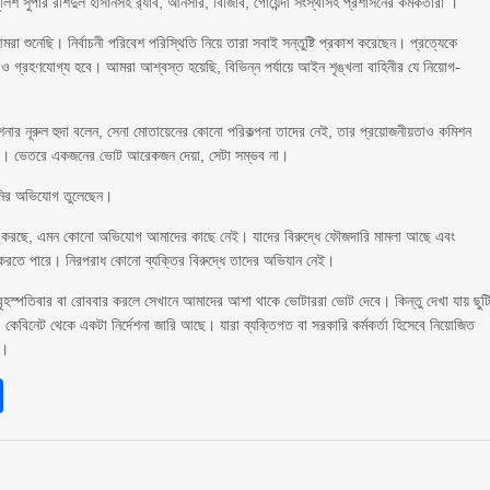
লিশ সুপার রশিদুল হাসানসহ র‌্যাব, আনসার, বিজিবি, গোয়েন্দা সংস্থাসহ প্রশাসনের কর্মকর্তারা ।
মরা শুনেছি। নির্বাচনী পরিবেশ পরিস্থিতি নিয়ে তারা সবাই সন্তুষ্টি প্রকাশ করেছেন। প্রত্যেকে
্বচ্ছ ও গ্রহণযোগ্য হবে। আমরা আশ্বস্ত হয়েছি, বিভিন্ন পর্যায়ে আইন শৃঙ্খলা বাহিনীর যে নিয়োগ-
চন কমিশনার নূরুল হুদা বলেন, সেনা মোতায়েনের কোনো পরিকল্পনা তাদের নেই, তার প্রয়োজনীয়তাও কমিশন
াকবে। ভেতরে একজনের ভোট আরেকজন দেয়া, সেটা সম্ভব না।
য়রানির অভিযোগ তুলেছেন।
য়রানি করছে, এমন কোনো অভিযোগ আমাদের কাছে নেই। যাদের বিরুদ্ধে ফৌজদারি মামলা আছে এবং
া করতে পারে। নিরপরাধ কোনো ব্যক্তির বিরুদ্ধে তাদের অভিযান নেই।
চন বৃহস্পতিবার বা রোববার করলে সেখানে আমাদের আশা থাকে ভোটাররা ভোট দেবে। কিন্তু দেখা যায় ছুট
েবিনেট থেকে একটা নির্দেশনা জারি আছে। যারা ব্যক্তিগত বা সরকারি কর্মকর্তা হিসেবে নিয়োজিত
া।
sApp
int
Share