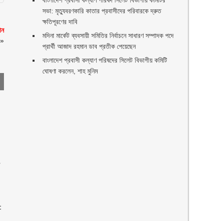
বাংলাদেশ প্রবাসী কল্যাণ পরিষদ সিলেট বিভাগীয় কমিটির
সভা: মৃত্যুবরণকারি কাতার প্রবাসীদের পরিবারকে দ্রুত
ক্ষতিপূরণের দাবি
ান
মদিনা মার্কেট ব্যবসায়ী সমিতির নির্বাচনে সাধারণ সম্পাদক পদে
»
প্রার্থী আজাদ রহমান ডাব প্রতীক পেয়েছেন ‎
‎বাংলাদেশ প্রবাসী কল্যাণ পরিষদের সিলেট বিভাগীয় কমিটি
ঘোষণা করলেন, শাহ মুনিম
া
: