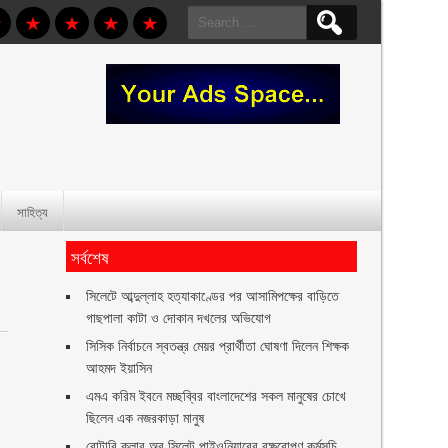
Search
for:
সাহিত্য
সর্বশেষ
সিলেটে আব্দুল্লাহ হত্যাকাণ্ডের পর আসামিপক্ষের বাড়িতে
গাছপালা কাটা ও দোকান দখলের অভিযোগ
সিসিক নির্বাচনে স্বতন্ত্র মেয়র প্রার্থীতা ঘোষণা দিলেন শিক্ষক
আহমদ ইয়াসিন
এমএ করিম ইবনে মচ্ছব্বির বাংলাদেশের সকল মানুষের চোখে
ছিলেন এক নজরকাড়া মানুষ ‎
রোটারি ক্লাব অব সিলেট পাইওনিয়ারের বৃক্ষরোপণ কর্মসূচি