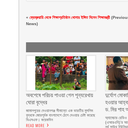
«
ফ্রেব্রুয়ারি থেকে শিক্ষাপ্রতিষ্ঠান খোলার ইঙ্গিত দিলেন শিক্ষামন্ত্রী
(Previou
News)
অবশেষে পরিচয় পাওয়া গেল শূন্যরেখায়
দুর্যোগ মোকা
ঘোরা বৃদ্ধের
হওয়ার আহ্বা
ড. মির শাহ আ
জামালপুরের দেওয়ানগঞ্জ সীমান্তে এক ভারতীয় মুসলিম
বৃদ্ধকে জোরপূর্বক বাংলাদেশে ঠেলে দেওয়ার চেষ্টা করেছে
অ্যামেচার রেডিও
বিএসএফ। কয়েকদিন
(এআরএবি)’র আয়ো
READ MORE
নর্থ সাউথ ইউনিভার