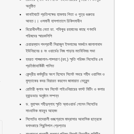
অনুষ্ঠিত
কানাইঘাটে প্রতিপক্ষের হামলায় পিতা ও পুত্র গুরুতর
আহত।। ওসমানী হাসপাতালে চিকিৎসাধীন
বিরোধীদলীয় নেতা ডা. শফিকুর রহমানের কাছে গণদাবি
পরিষদের স্মারকলিপি ‎
চেয়ারম্যান পদপ্রার্থী সিরাজুল ইসলামের সমর্থনে জালালাবাদ
ইউনিয়নের ৪ নং ওয়ার্ডের নিজ পাড়ায় মতবিনিময় সভা
হযরত শাহ্জালাল-শাহ্পরাণ (রহ.) স্মৃতি পরিষদ সিলেটের ৫ম
প্রতিষ্ঠাবার্ষিকী পালিত ‎​
কেন্দ্রীয় কর্মসূচীর অংশ হিসেবে সিলেট সদরে শহীদ ওয়াসিম ও
মুস্তাকের কবর যিয়ারত করলেন জামায়াত নেতৃবৃন্দ ‎
ি
রোটারী ক্লাব অব সিলেট পাইওনিয়ারের ফাস্ট মিটিং ও কলার
হ্যান্ডভার অনুষ্ঠান সম্পন্ন
ড. মুহাম্মদ শহীদুল্লাহ স্মৃতি অ্যাওয়ার্ড পেলেন সিলেটের
সাংবাদিক মাহবুব আহমদ
সিলেটের বাদেয়ালী গুচ্ছগ্রামে মাদ্রাসার আবাসিক ছাত্রকে
বলাৎকারে প্রিন্সিপাল গ্রেপ্তার ‎