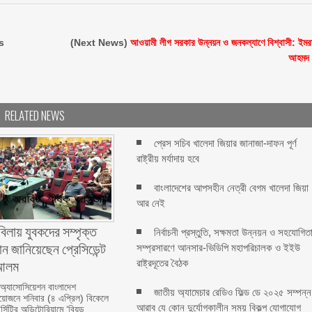
s
(Next News)
আওয়ামী লীগ সরকার উন্নয়ন ও জনকল্যাণে বিশ্বাসী: ইমর
আহমদ
RELATED NEWS
প্রেস সচিব খালেদা জিয়ার জানাজা-দাফন পূর্ণ
রাষ্ট্রীয় মর্যাদায় হবে
বাংলাদেশের আপসহীন নেত্রী বেগম খালেদা জিয়া
আর নেই
বিলায় যুবকদের সম্পৃক্ত
নির্বাচনী প্রস্তুতি, সক্ষমতা উন্নয়ন ও সহযোগিত
ন জানিয়েছেন প্রেসিডেন্ট
সম্প্রসারণে আনসার-ভিডিপি মহাপরিচালক ও ইইউ
লম ‎ ‎
রাষ্ট্রদূতের বৈঠক
 অ্যাসোসিয়েশন বাংলাদেশ
জাতীয় অ্যামেচার রেডিও ফিল্ড ডে ২০২৫ সম্পন্ন
জনে শনিবার (৪ এপ্রিল) বিকেলে
আরাব যে কোন দুর্যোগকালীন সময় বিকল্প যোগাযোগ
্সিটির অডিটোরিয়ামে ‘বিয়ন্ড