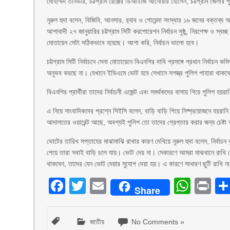
মোহাম্মদ তানভীর, চট্টগ্রাম রেঞ্জের ডিআইজি আনোয়ার হোসেন, চট্টগ্রাম জেলার পু
নূরুল হুদা বলেন, বিজিবি, আনসার, র‌্যাব ও গোয়েন্দা সংস্থার ১৬ জনের বক্তব্য আ
আশাবাদী ২৭ জানুয়ারির চট্টগ্রাম সিটি করপোরেশন নির্বাচন সুষ্ঠু, নিরপেক্ষ ও স
মোতায়েন সেটা সঠিকভাবে হয়েছে। আশা করি, নির্বাচন ভালো হবে।
চট্টগ্রাম সিটি নির্বাচনে সেনা মোতায়েনে বিএনপির দাবি প্রসঙ্গে প্রধান নির্বা
অনুভব করছে না। যেখানে ইভিএমে ভোট হবে সেখানে সশস্ত্র পুলিশ পাহারা থ
বিএনপির প্রার্থীরা তাদের নির্বাচনী এজেন্ট এবং সমর্থকদের বাসায় গিয়ে পুলিশ হ
এ নিয়ে সাংবাদিকদের প্রশ্নে সিইসি বলেন, বাড়ি বাড়ি গিয়ে নিষ্প্রয়োজনে হ
আদালতের ওয়ারেন্ট আছে, অবশ্যই পুলিশ তো তাদের গ্রেপ্তার করার জন্য চেষ্ট
ভোটের তারিখ সপ্তাহের মাঝামাঝি রাখার কারণ দেখিয়ে নূরুল হুদা বলেন, নির্বা
পেয়ে তারা সবাই বাড়ি চলে যায়। ভোট দেয় না। সেকারণে আমরা মাঝখানে রাখি। ক
থাকবেন, তাদের যেন ভোট দেয়ার সুযোগ দেয়া হয়। এ কারণে সাধারণ ছুটি রাখি ন
Facebook
Twitter
Email
What
Pr
Share
জাতীয়
No Comments »