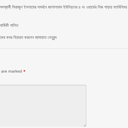
 পদপ্রার্থী সিরাজুল ইসলামের সমর্থনে জালালাবাদ ইউনিয়নের ৪ নং ওয়ার্ডের নিজ পাড়ায় মতবিনিময়
র্ষিকী পালিত ‎​
াকের কবর যিয়ারত করলেন জামায়াত নেতৃবৃন্দ ‎
s are marked
*