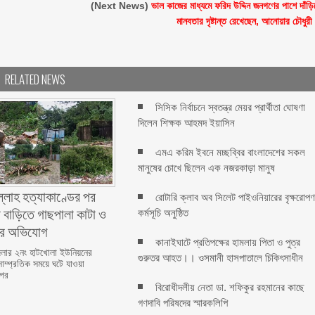
(Next News)
ভাল কাজের মাধ্যমে ফরিদ উদ্দিন জনগণের পাশে দাঁড়ি
মানবতার দৃষ্টান্ত রেখেছেন, আনোয়ার চৌধুরী
RELATED NEWS
সিসিক নির্বাচনে স্বতন্ত্র মেয়র প্রার্থীতা ঘোষণা
দিলেন শিক্ষক আহমদ ইয়াসিন
এমএ করিম ইবনে মচ্ছব্বির বাংলাদেশের সকল
মানুষের চোখে ছিলেন এক নজরকাড়া মানুষ ‎
ল্লাহ হত্যাকাণ্ডের পর
রোটারি ক্লাব অব সিলেট পাইওনিয়ারের বৃক্ষরোপ
 বাড়িতে গাছপালা কাটা ও
কর্মসূচি অনুষ্ঠিত
ের অভিযোগ
কানাইঘাটে প্রতিপক্ষের হামলায় পিতা ও পুত্র
লার ২নং হাটখোলা ইউনিয়নের
গুরুতর আহত।। ওসমানী হাসপাতালে চিকিৎসাধীন
সাম্প্রতিক সময়ে ঘটে যাওয়া
 পর
বিরোধীদলীয় নেতা ডা. শফিকুর রহমানের কাছে
গণদাবি পরিষদের স্মারকলিপি ‎