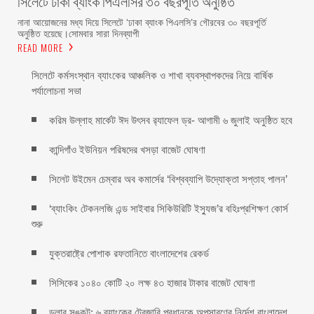
সিলেটে ঢাকা ব্যাংক পিএলসির ৩০ বছরপূর্তি অনুষ্ঠিত
নানা আয়োজনের মধ্য দিয়ে সিলেটে ‘ঢাকা ব্যাংক পিএলসি’র গৌরবের ৩০ বছরপূর্তি
অনুষ্ঠিত হয়েছে।সোমবার সারা দিনব্যাপী
READ MORE
সিলেটে কর্মসংস্থান ব্যাংকের আঞ্চলিক ও শাখা ব্যবস্থাপকদের নিয়ে বার্ষিক
পর্যালোচনা সভা
করিম উল্লাহ মার্কেট ঈদ উৎসব র‌্যাফেল ড্র- আগামী ৬ জুলাই অনুষ্ঠিত হবে
কান্দিগাঁও ইউনিয়ন পরিষদের খসড়া বাজেট ঘোষণা
সিলেট উইমেন চেম্বার অব কমার্সের ‘বিশ্বব্যাপি উদ্যোক্তা সপ্তাহ পালন’
‘ব্যাংকিং টেকনলজি এন্ড সাইবার সিকিউরিটি ইস্যুজ’র বহিঃপ্রশিক্ষণ কোর্স
শুরু
যুক্তরাষ্ট্রে পোশাক রফতানিতে বাংলাদেশের রেকর্ড
সিসিকের ১০৪০ কোটি ২০ লক্ষ ৪৩ হাজার টাকার বাজেট ঘোষণা
ডলার সঙ্কট: ৬ ব্যাংকের ট্রেজারি প্রধানকে অপসারণের নির্দেশ বাংলাদেশ