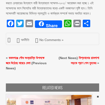
করতে চেম্বারের উদ্যোগে নারী উদ্যোক্তা সম্মেলন-২০২১’ আয়োজন করা হচ্ছে। এই
সম্মেলনের ফলে সিলেটের নারী উদ্যোক্তাদের মধ্যে একটি নবজাগরণ সৃষ্টি হবে। তিনি
সম্মেলনটি আয়োজনের বিভিন্ন প্রস্তুতি ও কার্যক্রম সম্পর্কে সভায় অবহিত করেন।
Facebook
Twitter
Email
WhatsAp
Print
Sha
Share
অর্থনীতি
No Comments »
«
কমলগঞ্জে পৌষ সংক্রান্তি উপলক্ষে
(Next News)
বিশ্বনাথের রামপাশা
জমে উঠেছে মাছের মেলা
(Previous
সড়কে প্রাণ গেল যুবকের
»
News)
RELATED NEWS