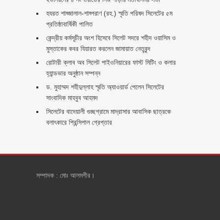
হযরত শাহ্জালাল-শাহ্পরাণ (রহ.) স্মৃতি পরিষদ সিলেটের ৫ম
প্রতিষ্ঠাবার্ষিকী পালিত ‎​
কেন্দ্রীয় কর্মসূচীর অংশ হিসেবে সিলেট সদরে শহীদ ওয়াসিম ও
মুস্তাকের কবর যিয়ারত করলেন জামায়াত নেতৃবৃন্দ ‎
রোটারী ক্লাব অব সিলেট পাইওনিয়ারের ফাস্ট মিটিং ও কলার
হ্যান্ডভার অনুষ্ঠান সম্পন্ন
ড. মুহাম্মদ শহীদুল্লাহ স্মৃতি অ্যাওয়ার্ড পেলেন সিলেটের
সাংবাদিক মাহবুব আহমদ
সিলেটের বাদেয়ালী গুচ্ছগ্রামে মাদ্রাসার আবাসিক ছাত্রকে
বলাৎকারে প্রিন্সিপাল গ্রেপ্তার ‎
সম্পাদক : মোঃ আলমগীর।