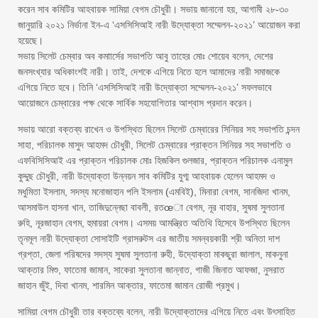
করেন সাব কমিটির আহবায়ক সামিয়া বেগম চৌধুরী। সভায় জানানো হয়, আগামী ২৮-৩০
জানুয়ারি ২০২১ নির্ভানা ইন-এ ‘এসসিসিআই নারী উদ্যোক্তা সম্মেলন-২০২১’ আয়োজন করা
হয়েছে।
সভায় সিলেট চেম্বার অব কমাার্সের সভাপতি আবু তাহের মোঃ শোয়েব বলেন, দেশের
জনসংখ্যার অধিকাংশই নারী। তাই, দেশকে এগিয়ে নিতে হলে আমাদের নারী সমাজকে
এগিয়ে নিতে হবে। তিনি ‘এসসিসিআই নারী উদ্যোক্তা সম্মেলন-২০২১’ সফলভাবে
আয়োজনে চেম্বারের পক্ষ থেকে সার্বিক সহযোগিতার আশ্বাস প্রদান করেন।
সভায় আরো বক্তব্য রাখেন ও উপস্থিত ছিলেন সিলেট চেম্বারের সিনিয়র সহ সভাপতি চন্দন
সাহা, পরিচালক মাসুদ আহমদ চৌধুরী, সিলেট চেম্বারের প্রাক্তন সিনিয়র সহ সভাপতি ও
এফবিসিসিআই এর প্রাক্তন পরিচালক মোঃ হিজকিল গুলজার, প্রাক্তন পরিচালক এনামুল
কুদ্দুছ চৌধুরী, নারী উদ্যোক্তা উন্নয়ন সাব কমিটির যুগ্ম আহবায়ক হেলেন আহমদ ও
মধুমিতা ইসলাম, সদস্য মনোজাহান পলি ইসলাম (এমবিই), মিনারা বেগম, সানজিদা খানম,
আসমাউল হাসনা খান, তাজিদুন্নেছা বাবলী, রতœা বেগম, নূর বাহার, সুষমা সুলতানা
রুহি, নূরজাহান বেগম, হুমায়রা বেগম। এসময় আমন্ত্রিত অতিথি হিসেবে উপস্থিত ছিলেন
তৃনমূল নারী উদ্যোক্তা সোসাইটি গ্রাসরুটস এর জাতীয় সমন্বয়কারী শ্রী অনিতা দাশ
গ্রপ্তা, জেলা পরিষদের সদস্য সুষমা সুলতানা রুহী, উদ্যোক্তা মাকছুরা জালাল, মাকনুনা
আক্তার মিশু, ফাতেমা জামান, সাকেরা সুলতানা জান্নাত, গাজী জিনাত আফজা, নুসরাত
জাহান জুঁই, দিবা খানম, শারমিন আক্তার, ফাতেমা জামান রোজী প্রমুখ।
সামিয়া বেগম চৌধুরী তার বক্তব্যে বলেন, নারী উদ্যোক্তাদের এগিয়ে নিতে এবং উৎসাহিত