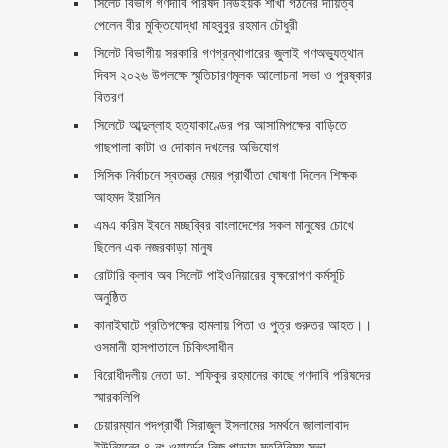
সিলেট বিভাগ গণদাবি পরিষদ নিউইয়র্ক শাখা গঠনের দায়িত্ব
পেলেন বীর মুক্তিযোদ্ধা মাহবুবুর রহমান চৌধুরী ‎ ‎
সিলেট বিভাগীয় সরকারি গণগ্রন্থাগারের জুলাই গণঅভ্যুত্থান
দিবস ২০২৬ উপলক্ষে স্মৃতিচারণমূলক আলোচনা সভা ও পুরষ্কার
বিতরণ ‎ ‎
সিলেটে আব্দুল্লাহ হত্যাকাণ্ডের পর আসামিপক্ষের বাড়িতে
গাছপালা কাটা ও দোকান দখলের অভিযোগ
সিসিক নির্বাচনে স্বতন্ত্র মেয়র প্রার্থীতা ঘোষণা দিলেন শিক্ষক
আহমদ ইয়াসিন
এমএ করিম ইবনে মচ্ছব্বির বাংলাদেশের সকল মানুষের চোখে
ছিলেন এক নজরকাড়া মানুষ ‎
রোটারি ক্লাব অব সিলেট পাইওনিয়ারের বৃক্ষরোপণ কর্মসূচি
অনুষ্ঠিত
কানাইঘাটে প্রতিপক্ষের হামলায় পিতা ও পুত্র গুরুতর আহত।।
ওসমানী হাসপাতালে চিকিৎসাধীন
বিরোধীদলীয় নেতা ডা. শফিকুর রহমানের কাছে গণদাবি পরিষদের
স্মারকলিপি ‎
চেয়ারম্যান পদপ্রার্থী সিরাজুল ইসলামের সমর্থনে জালালাবাদ
ইউনিয়নের ৪ নং ওয়ার্ডের নিজ পাড়ায় মতবিনিময় সভা