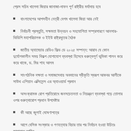
প্রেস সচিব খালেদা জিয়ার জানাজা-দাফন পূর্ণ রাষ্ট্রীয় মর্যাদায় হবে
বাংলাদেশের আপসহীন নেত্রী বেগম খালেদা জিয়া আর নেই
নির্বাচনী প্রস্তুতি, সক্ষমতা উন্নয়ন ও সহযোগিতা সম্প্রসারণে আনসার-
ভিডিপি মহাপরিচালক ও ইইউ রাষ্ট্রদূতের বৈঠক
জাতীয় অ্যামেচার রেডিও ফিল্ড ডে ২০২৫ সম্পন্ন: আরাব যে কোন
দুর্যোগকালীন সময় বিকল্প যোগাযোগ ব্যবস্থা হিসেবে গুরুত্বপূর্ণ ভূমিকা পালন করে
করে থাকে, ড. মির শাহ আলম
সাংগঠনিক দক্ষতা ও সমাজসেবায় অবদানের স্বীকৃতি স্বরূপ আকবর আলীকে
সাউথ এশিয়ান এক্সিলেন্স এর অ্যাওয়ার্ড প্রদান
অসংক্রামক রোগ প্রতিরোধে জনসচেতনতা ও নিয়ন্ত্রণ ব্যবস্থা গড়ে তোলার
ওপর গুরুত্বারোপ প্রধান উপদেষ্টার
কী আছে জুলাই ঘোষণাপত্রে
আগে বেসিক সংস্কার ও গণহত্যার বিচার তার পর নির্বাচন হওয়া উচিতঃ