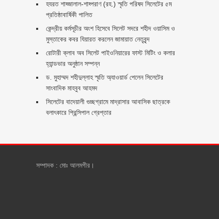
হযরত শাহ্জালাল-শাহ্পরাণ (রহ.) স্মৃতি পরিষদ সিলেটের ৫ম
প্রতিষ্ঠাবার্ষিকী পালিত ‎​
কেন্দ্রীয় কর্মসূচীর অংশ হিসেবে সিলেট সদরে শহীদ ওয়াসিম ও
মুস্তাকের কবর যিয়ারত করলেন জামায়াত নেতৃবৃন্দ ‎
রোটারী ক্লাব অব সিলেট পাইওনিয়ারের ফাস্ট মিটিং ও কলার
হ্যান্ডভার অনুষ্ঠান সম্পন্ন
ড. মুহাম্মদ শহীদুল্লাহ স্মৃতি অ্যাওয়ার্ড পেলেন সিলেটের
সাংবাদিক মাহবুব আহমদ
সিলেটের বাদেয়ালী গুচ্ছগ্রামে মাদ্রাসার আবাসিক ছাত্রকে
বলাৎকারে প্রিন্সিপাল গ্রেপ্তার ‎
সম্পাদক : মোঃ আলমগীর।