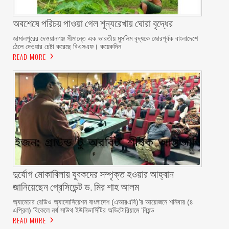
অবশেষে পরিচয় পাওয়া গেল শূন্যরেখায় ঘোরা বৃদ্ধের
জামালপুরের দেওয়ানগঞ্জ সীমান্তে এক ভারতীয় মুসলিম বৃদ্ধকে জোরপূর্বক বাংলাদেশে
ঠেলে দেওয়ার চেষ্টা করেছে বিএসএফ। কয়েকদিন
READ MORE
দুর্যোগ মোকাবিলায় যুবকদের সম্পৃক্ত হওয়ার আহ্বান
জানিয়েছেন প্রেসিডেন্ট ড. মির শাহ আলম ‎ ‎
অ্যামেচার রেডিও অ্যাসোসিয়েশন বাংলাদেশ (এআরএবি)’র আয়োজনে শনিবার (৪
এপ্রিল) বিকেলে নর্থ সাউথ ইউনিভার্সিটির অডিটোরিয়ামে ‘বিয়ন্ড
READ MORE