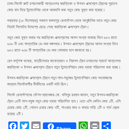
ঢাকা-সিলেট রুটে চলাচলকারী আন্তঃনগর জয়ন্তিকা ও উপবন এক্সপ্রেস ট্রেনের পুরাতন
কোচ বাদ দিয়ে ইন্দোনেশিয়া থেকে আমদানি করা নতুন কোচ যুক্ত করা হয়েছে।
শুক্রবার (১৮ ডিসেম্বর) সকালে কমলাপুর রেলস্টেশন থেকে আনুষ্ঠানিক ভাবে নতুন কোচ
নিয়েই সিলেটের উদ্দেশ্যে ছেড়ে গেছে জয়ন্তিকা এক্সপ্রেস ট্রেন।
নতুন কোচ যুক্ত করার পর জয়ন্তিকা এক্সপ্রেসের আসন সংখ্যা থাকছে দিনে ৬৫৩ রাতে
৬৩৮ টি এবং সাপ্তাহিক ডে-অফ মঙ্গলবার। উপবন এক্সপ্রেস ট্রেনের আসন সংখ্যা দিনে
৬৫৩ রাতে ৬৩৮ টি সাপ্তাহিক ডে-অফ সোমবার বলে জানানো হয়।
রেল কর্তৃপক্ষ বলেছে, যাত্রীসেবার মানোন্নয়নে ও নিরাপদ ট্রেন চলাচলের স্বার্থে আন্তনগর
জয়ন্তিকা ও উপবন এক্সপ্রেস ট্রেনে নতুন ইন্দোনেশিয়ান কোচ দ্বারা পরিচালনা করা হচ্ছে।
উপবন-জয়ন্তিকা এক্সপ্রেস ট্রেনে নতুন লাল-সবুজের ইন্দোনেশিয়ান কোচ সংযোজনের
মাধ্যমে সিলেটবাসীর দীর্ঘদিনের একটি দাবি ছিল।
সিলেট রেলস্টেশনের স্টেশন ম্যানেজার মো. খলিলুর রহমান জানান, নতুন উপবন-জয়ন্তিকা
ট্রেন ১৪টি লাল-সবুজ নতুন কোচ দ্বারা পরিচালিত হবে। এতে এসি কেবিন কোচ ১টি, এসি
চেয়ার কোচ ২টি, শোভন চেয়ার কোচ ৭টি, পাওয়ার কার ও খাবার গাড়ি ২টি ও গার্ড ব্রেক
রয়েছে ২টি।
Facebook
Twitter
Email
WhatsAp
Print
Sha
Share