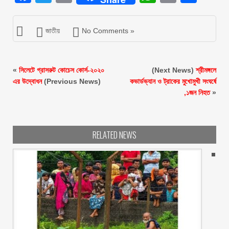
জাতীয়
No Comments »
«
সিলেটে গ্রাসরুট কোচেস কোর্স-২০২০
(Next News)
শ্রীমঙ্গলে
এর উদ্বোধন
(Previous News)
কভার্ডভ্যান ও ট্রাকের মুখোমুখী সংঘর্ষে
,১জন নিহত
»
RELATED NEWS