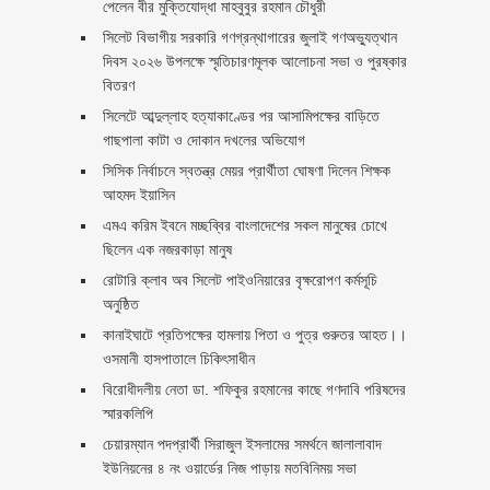
পেলেন বীর মুক্তিযোদ্ধা মাহবুবুর রহমান চৌধুরী ‎ ‎
সিলেট বিভাগীয় সরকারি গণগ্রন্থাগারের জুলাই গণঅভ্যুত্থান
দিবস ২০২৬ উপলক্ষে স্মৃতিচারণমূলক আলোচনা সভা ও পুরষ্কার
বিতরণ ‎ ‎
সিলেটে আব্দুল্লাহ হত্যাকাণ্ডের পর আসামিপক্ষের বাড়িতে
গাছপালা কাটা ও দোকান দখলের অভিযোগ
সিসিক নির্বাচনে স্বতন্ত্র মেয়র প্রার্থীতা ঘোষণা দিলেন শিক্ষক
আহমদ ইয়াসিন
এমএ করিম ইবনে মচ্ছব্বির বাংলাদেশের সকল মানুষের চোখে
ছিলেন এক নজরকাড়া মানুষ ‎
রোটারি ক্লাব অব সিলেট পাইওনিয়ারের বৃক্ষরোপণ কর্মসূচি
অনুষ্ঠিত
কানাইঘাটে প্রতিপক্ষের হামলায় পিতা ও পুত্র গুরুতর আহত।।
ওসমানী হাসপাতালে চিকিৎসাধীন
বিরোধীদলীয় নেতা ডা. শফিকুর রহমানের কাছে গণদাবি পরিষদের
স্মারকলিপি ‎
চেয়ারম্যান পদপ্রার্থী সিরাজুল ইসলামের সমর্থনে জালালাবাদ
ইউনিয়নের ৪ নং ওয়ার্ডের নিজ পাড়ায় মতবিনিময় সভা