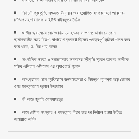
নির্বাচনী প্রস্তুতি, সক্ষমতা উন্নয়ন ও সহযোগিতা সম্প্রসারণে আনসার-
ভিডিপি মহাপরিচালক ও ইইউ রাষ্ট্রদূতের বৈঠক
জাতীয় অ্যামেচার রেডিও ফিল্ড ডে ২০২৫ সম্পন্ন: আরাব যে কোন
দুর্যোগকালীন সময় বিকল্প যোগাযোগ ব্যবস্থা হিসেবে গুরুত্বপূর্ণ ভূমিকা পালন করে
করে থাকে, ড. মির শাহ আলম
সাংগঠনিক দক্ষতা ও সমাজসেবায় অবদানের স্বীকৃতি স্বরূপ আকবর আলীকে
সাউথ এশিয়ান এক্সিলেন্স এর অ্যাওয়ার্ড প্রদান
অসংক্রামক রোগ প্রতিরোধে জনসচেতনতা ও নিয়ন্ত্রণ ব্যবস্থা গড়ে তোলার
ওপর গুরুত্বারোপ প্রধান উপদেষ্টার
কী আছে জুলাই ঘোষণাপত্রে
আগে বেসিক সংস্কার ও গণহত্যার বিচার তার পর নির্বাচন হওয়া উচিতঃ
জামায়াত আমির