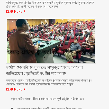
জামালপুরের দেওয়ানগঞ্জ সীমান্তে এক ভারতীয় মুসলিম বৃদ্ধকে জোরপূর্বক বাংলাদেশে
ঠেলে দেওয়ার চেষ্টা করেছে বিএসএফ। কয়েকদিন
READ MORE
দুর্যোগ মোকাবিলায় যুবকদের সম্পৃক্ত হওয়ার আহ্বান
জানিয়েছেন প্রেসিডেন্ট ড. মির শাহ আলম ‎ ‎
অ্যামেচার রেডিও অ্যাসোসিয়েশন বাংলাদেশ (এআরএবি)’র আয়োজনে শনিবার (৪
এপ্রিল) বিকেলে নর্থ সাউথ ইউনিভার্সিটির অডিটোরিয়ামে ‘বিয়ন্ড
READ MORE
প্রেস সচিব খালেদা জিয়ার জানাজা-দাফন পূর্ণ রাষ্ট্রীয় মর্যাদায় হবে
বাংলাদেশের আপসহীন নেত্রী বেগম খালেদা জিয়া আর নেই