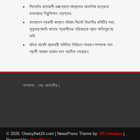
সিলেটের বাদেয়ালী গুচ্ছগ্রামে মাদ্রাসার আবাসিক ছাত্রকে
বলাৎকারে প্রিন্সিপাল গ্রেপ্তার ‎
বাংলাদেশ প্রবাসী কল্যাণ পরিষদ সিলেট বিভাগীয় কমিটির সভা:
মৃত্যুবরণকারি কাতার প্রবাসীদের পরিবারকে দ্রুত ক্ষতিপূরণের
দাবি
মদিনা মার্কেট ব্যবসায়ী সমিতির নির্বাচনে সাধারণ সম্পাদক পদে
প্রার্থী আজাদ রহমান ডাব প্রতীক পেয়েছেন ‎
সম্পাদক : মোঃ আলমগীর।
© 2026: Onesylhet24.com
| NewsPress Theme by:
D5 Creation
|
Powered by:
WordPress