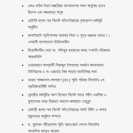
এমএ করিম ইবনে মচ্ছব্বির বাংলাদেশের সকল মানুষের চোখে
ছিলেন এক নজরকাড়া মানুষ ‎
রোটারি ক্লাব অব সিলেট পাইওনিয়ারের বৃক্ষরোপণ কর্মসূচি
অনুষ্ঠিত
কানাইঘাটে প্রতিপক্ষের হামলায় পিতা ও পুত্র গুরুতর আহত।।
ওসমানী হাসপাতালে চিকিৎসাধীন
বিরোধীদলীয় নেতা ডা. শফিকুর রহমানের কাছে গণদাবি পরিষদের
স্মারকলিপি ‎
চেয়ারম্যান পদপ্রার্থী সিরাজুল ইসলামের সমর্থনে জালালাবাদ
ইউনিয়নের ৪ নং ওয়ার্ডের নিজ পাড়ায় মতবিনিময় সভা
হযরত শাহ্জালাল-শাহ্পরাণ (রহ.) স্মৃতি পরিষদ সিলেটের ৫ম
প্রতিষ্ঠাবার্ষিকী পালিত ‎​
কেন্দ্রীয় কর্মসূচীর অংশ হিসেবে সিলেট সদরে শহীদ ওয়াসিম ও
মুস্তাকের কবর যিয়ারত করলেন জামায়াত নেতৃবৃন্দ ‎
রোটারী ক্লাব অব সিলেট পাইওনিয়ারের ফাস্ট মিটিং ও কলার
হ্যান্ডভার অনুষ্ঠান সম্পন্ন
ড. মুহাম্মদ শহীদুল্লাহ স্মৃতি অ্যাওয়ার্ড পেলেন সিলেটের
সাংবাদিক মাহবুব আহমদ