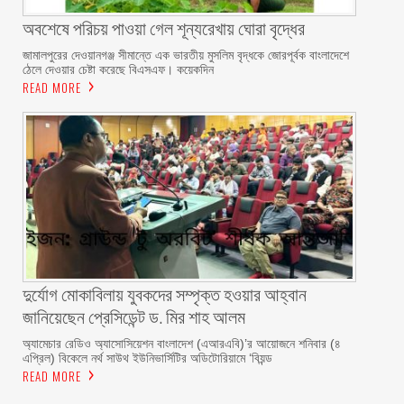
অবশেষে পরিচয় পাওয়া গেল শূন্যরেখায় ঘোরা বৃদ্ধের
জামালপুরের দেওয়ানগঞ্জ সীমান্তে এক ভারতীয় মুসলিম বৃদ্ধকে জোরপূর্বক বাংলাদেশে
ঠেলে দেওয়ার চেষ্টা করেছে বিএসএফ। কয়েকদিন
READ MORE
দুর্যোগ মোকাবিলায় যুবকদের সম্পৃক্ত হওয়ার আহ্বান
জানিয়েছেন প্রেসিডেন্ট ড. মির শাহ আলম ‎ ‎
অ্যামেচার রেডিও অ্যাসোসিয়েশন বাংলাদেশ (এআরএবি)’র আয়োজনে শনিবার (৪
এপ্রিল) বিকেলে নর্থ সাউথ ইউনিভার্সিটির অডিটোরিয়ামে ‘বিয়ন্ড
READ MORE