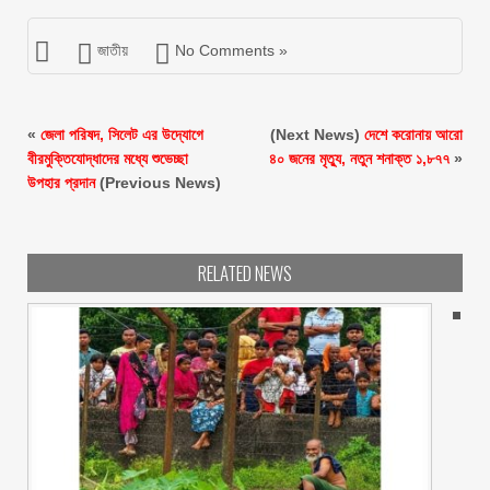
জাতীয়
No Comments »
«
জেলা পরিষদ, সিলেট এর উদ্যোগে
(Next News)
দেশে করোনায় আরো
বীরমুক্তিযোদ্ধাদের মধ্যে শুভেচ্ছা
৪০ জনের মৃত্যু, নতুন শনাক্ত ১,৮৭৭
»
উপহার প্রদান
(Previous News)
RELATED NEWS