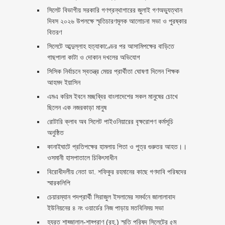
সিলেট বিভাগীয় সরকারি গণগ্রন্থাগারের জুলাই গণঅভ্যুত্থান
দিবস ২০২৬ উপলক্ষে স্মৃতিচারণমূলক আলোচনা সভা ও পুরষ্কার
বিতরণ ‎ ‎
সিলেটে আব্দুল্লাহ হত্যাকাণ্ডের পর আসামিপক্ষের বাড়িতে
গাছপালা কাটা ও দোকান দখলের অভিযোগ
সিসিক নির্বাচনে স্বতন্ত্র মেয়র প্রার্থীতা ঘোষণা দিলেন শিক্ষক
আহমদ ইয়াসিন
এমএ করিম ইবনে মচ্ছব্বির বাংলাদেশের সকল মানুষের চোখে
ছিলেন এক নজরকাড়া মানুষ ‎
রোটারি ক্লাব অব সিলেট পাইওনিয়ারের বৃক্ষরোপণ কর্মসূচি
অনুষ্ঠিত
কানাইঘাটে প্রতিপক্ষের হামলায় পিতা ও পুত্র গুরুতর আহত।।
ওসমানী হাসপাতালে চিকিৎসাধীন
বিরোধীদলীয় নেতা ডা. শফিকুর রহমানের কাছে গণদাবি পরিষদের
স্মারকলিপি ‎
চেয়ারম্যান পদপ্রার্থী সিরাজুল ইসলামের সমর্থনে জালালাবাদ
ইউনিয়নের ৪ নং ওয়ার্ডের নিজ পাড়ায় মতবিনিময় সভা
হযরত শাহ্জালাল-শাহ্পরাণ (রহ.) স্মৃতি পরিষদ সিলেটের ৫ম