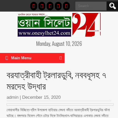
Search
for:
Monday, August 10, 2026
Main Menu
বরযাত্রীবাহী ট্রলারডুবি, নববধূসহ ৭
মরদেহ উদ্ধার
admin
|
December 15, 2020
নোয়াখালীর বিচ্ছিন্ন দ্বীপ উপজেলা হাতিয়ার মেঘনা নদীতে বরযাত্রীবাহী ট্রলারডুবির ঘটনা
ঘটেছে। মঙ্গলবার বিকেল পৌনে ৪টার দিকে টাংকিরখাল-ঘাসিয়ারচর এলাকার মেঘনা নদীতে