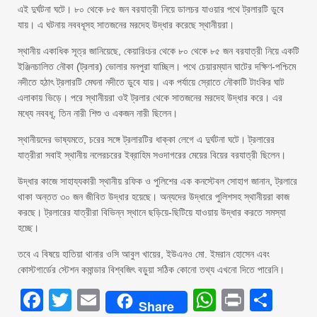
এই দুর্ঘটনা ঘটে। ৮০ থেকে ৮৫ জন বরযাত্রী নিয়ে ডালচর যাওয়ার পথে ট্রলারটি ডুবে
যায়। এ ঘটনায় নববধূসহ সাতজনের মরদেহ উদ্ধার করেছে স্থানীয়রা।
স্থানীয় একাধিক সূত্র জানিয়েছে, কেয়ারিংচর থেকে ৮০ থেকে ৮৫ জন বরযাত্রী নিয়ে একটি
ইঞ্জিনচালিত নৌকা (ট্রলার) ভোলার মনপুরা যাচ্ছিল। পথে চেয়ারম্যান ঘাটের দক্ষিণ-পশ্চিমে
নদীতে হঠাৎ ট্রলারটি মেঘনা নদীতে ডুবে যায়। এক পর্যায়ে স্রোতে নৌকাটি টাংকির ঘাট
এলাকায় ভিড়ে। পরে স্থানীয়রা ওই ট্রলার থেকে সাতজনের মরদেহ উদ্ধার করে। এর
মধ্যে নববধূ, তিন নারী শিশু ও একজন নারী ছিলেন।
স্থানীয়দের ভাষ্যমতে, চরের সঙ্গে ট্রলারটির ধাক্কা লেগে এ দুর্ঘটনা ঘটে। ট্রলারের
যাত্রীরা সবাই স্থানীয় নলেরচরের ইব্রাহিম সওদাগরের মেয়ের বিয়ের বরযাত্রী ছিলেন।
উদ্ধার কাজে সাহায্যকারী স্থানীয় রফিক ও পুলিশের এক কনস্টেবল সোহাগ জানান, ট্রলারে
থাকা অন্তত ৩০ জন জীবিত উদ্ধার হয়েছে। অন্যদের উদ্ধারে পুলিশসহ স্থানীয়রা কাজ
করছে। ট্রলারের যাত্রীরা বিভিন্ন স্থানে ছড়িয়ে-ছিটিয়ে যাওয়ায় উদ্ধার করতে সমস্যা
হচ্ছে।
তবে এ বিষয়ে হাতিয়া থানার ওসি আবুল খায়ের, ইউএনও মো. ইমরান হোসেন এবং
কোস্টগার্ডের স্টেশন কমান্ডার বিশ্বজিৎ বড়ুয়া সঠিক কোনো তথ্য এখনো দিতে পারেনি।
Facebook
Twitter
Email
WhatsAp
Print
Sha
Share