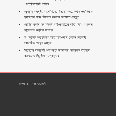
প্রতিষ্ঠাবার্ষিকী পালিত ‎​
কেন্দ্রীয় কর্মসূচীর অংশ হিসেবে সিলেট সদরে শহীদ ওয়াসিম ও
মুস্তাকের কবর যিয়ারত করলেন জামায়াত নেতৃবৃন্দ ‎
রোটারী ক্লাব অব সিলেট পাইওনিয়ারের ফাস্ট মিটিং ও কলার
হ্যান্ডভার অনুষ্ঠান সম্পন্ন
ড. মুহাম্মদ শহীদুল্লাহ স্মৃতি অ্যাওয়ার্ড পেলেন সিলেটের
সাংবাদিক মাহবুব আহমদ
সিলেটের বাদেয়ালী গুচ্ছগ্রামে মাদ্রাসার আবাসিক ছাত্রকে
বলাৎকারে প্রিন্সিপাল গ্রেপ্তার ‎
সম্পাদক : মোঃ আলমগীর।