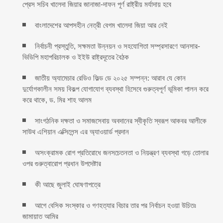
প্রেস সচিব খালেদা জিয়ার জানাজা-দাফন পূর্ণ রাষ্ট্রীয় মর্যাদায় হবে
বাংলাদেশের আপসহীন নেত্রী বেগম খালেদা জিয়া আর নেই
নির্বাচনী প্রস্তুতি, সক্ষমতা উন্নয়ন ও সহযোগিতা সম্প্রসারণে আনসার-
ভিডিপি মহাপরিচালক ও ইইউ রাষ্ট্রদূতের বৈঠক
জাতীয় অ্যামেচার রেডিও ফিল্ড ডে ২০২৫ সম্পন্ন: আরাব যে কোন
দুর্যোগকালীন সময় বিকল্প যোগাযোগ ব্যবস্থা হিসেবে গুরুত্বপূর্ণ ভূমিকা পালন করে
করে থাকে, ড. মির শাহ আলম
সাংগঠনিক দক্ষতা ও সমাজসেবায় অবদানের স্বীকৃতি স্বরূপ আকবর আলীকে
সাউথ এশিয়ান এক্সিলেন্স এর অ্যাওয়ার্ড প্রদান
অসংক্রামক রোগ প্রতিরোধে জনসচেতনতা ও নিয়ন্ত্রণ ব্যবস্থা গড়ে তোলার
ওপর গুরুত্বারোপ প্রধান উপদেষ্টার
কী আছে জুলাই ঘোষণাপত্রে
আগে বেসিক সংস্কার ও গণহত্যার বিচার তার পর নির্বাচন হওয়া উচিতঃ
জামায়াত আমির