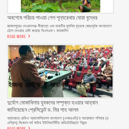
অবশেষে পরিচয় পাওয়া গেল শূন্যরেখায় ঘোরা বৃদ্ধের
জামালপুরের দেওয়ানগঞ্জ সীমান্তে এক ভারতীয় মুসলিম বৃদ্ধকে জোরপূর্বক বাংলাদেশে
ঠেলে দেওয়ার চেষ্টা করেছে বিএসএফ। কয়েকদিন
READ MORE
দুর্যোগ মোকাবিলায় যুবকদের সম্পৃক্ত হওয়ার আহ্বান
জানিয়েছেন প্রেসিডেন্ট ড. মির শাহ আলম ‎ ‎
অ্যামেচার রেডিও অ্যাসোসিয়েশন বাংলাদেশ (এআরএবি)’র আয়োজনে শনিবার (৪
এপ্রিল) বিকেলে নর্থ সাউথ ইউনিভার্সিটির অডিটোরিয়ামে ‘বিয়ন্ড
READ MORE