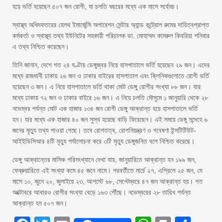
হয়ে ভর্তি হয়েছেন ৫০৭ জন রোগী, যা চলতি বছরের মধ্যে এক মাসে সর্বোচ্চ।
স্বাস্থ্য অধিদফতরের হেলথ ইমার্জেন্সি অপারেশন সেন্টার অ্যান্ড কন্ট্রোল রুমের দায়িত্বপ্রাপ্ত
কর্মকর্তা ও স্বাস্থ্য তথ্য ইউনিটের সহকারী পরিচালক ডা. মোহাম্মদ কামরুল কিবরিয়া শনিবার
এ তথ্য নিশ্চিত করেছেন।
তিনি জানান, দেশে গত ২৪ ঘণ্টায় ডেঙ্গুজ্বর নিয়ে হাসপাতালে ভর্তি হয়েছেন ২৯ জন। এদের
মধ্যে রাজধানী ঢাকায় ২৬ জন ও ঢাকার বাইরের হাসপাতাল এবং ক্লিনিকগুলোতে রোগী ভর্তি
হয়েছেন ৩ জন। এ নিয়ে হাসপাতালে ভর্তি থাকা মোট ডেঙ্গু রোগীর সংখ্যা ৮৮ জন। যার
মধ্যে ঢাকায় ৭২ জন ও ঢাকার বাইরে ১৬ জন। এ নিয়ে চলতি মৌসুমে ১ জানুয়ারি থেকে ২৮
নভেম্বর পর্যন্ত মোট এক হাজার ১৩৪ জন রোগী ডেঙ্গু আক্রান্ত হয়ে হাসপাতালে ভর্তি
হন। যার মধ্যে এক হাজার ৪০ জন সুস্থ হয়েছে বাড়ি ফিরেছেন। এই সময়ে ডেঙ্গু সন্দেহে ৬
জনের মৃত্যু তথ্য পাওয়া গেছে। তবে রোগতত্ব, রোগনিয়ন্ত্রণ ও গবেষণা ইন্সটিটিউট-
আইইডিসিআর ৪টি মৃত্যু পর্যালোচনা করে ৩টি মৃত্যু ডেঙ্গুজনিত বলে নিশ্চিত করেছে।
ডেঙ্গু আক্রান্তের মাসিক পরিসংখ্যানে দেখা যায়, জানুয়ারিতে আক্রান্ত হন ১৯৯ জন,
ফেব্রুয়ারিতে এই সংখ্যা কমে ৪৫ জনে নামে। পরবর্তীতে মার্চে ২৭, এপ্রিলে ২৫ জন, মে
মাসে ১০, জুনে ২০, জুলাইয়ে ২৩, আগস্টে ৬৮, সেপ্টেম্বরে ৪৭ জন আক্রান্ত হয়। গত
অক্টোবরে আবারও রোগীর সংখ্যা বেড়ে ১৬৩ পৌঁছে। নভেম্বরের ২৮ তারিখ পর্যন্ত
আক্রান্ত হন ৫০৭ জন।