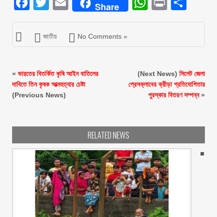
Facebook
Twitter
Email
WhatsAp
Print
Sha
Share
জাতীয়
No Comments »
«
ভারতের বিতর্কিত কৃষি আইন বাতিলের
(Next News)
সিলেট জেলা
দাবিতে তিন কৃষক আত্মহত্যার চেষ্টা
প্রেসক্লাবের ক্রীড়া প্রতিযোগিতার
(Previous News)
পুরস্কার বিতরণ সম্পন্ন
»
RELATED NEWS