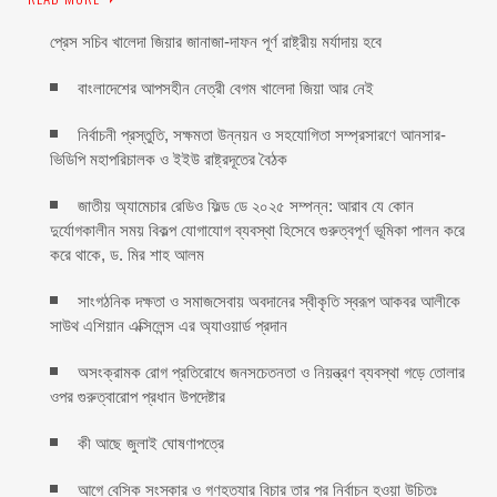
প্রেস সচিব খালেদা জিয়ার জানাজা-দাফন পূর্ণ রাষ্ট্রীয় মর্যাদায় হবে
বাংলাদেশের আপসহীন নেত্রী বেগম খালেদা জিয়া আর নেই
নির্বাচনী প্রস্তুতি, সক্ষমতা উন্নয়ন ও সহযোগিতা সম্প্রসারণে আনসার-
ভিডিপি মহাপরিচালক ও ইইউ রাষ্ট্রদূতের বৈঠক
জাতীয় অ্যামেচার রেডিও ফিল্ড ডে ২০২৫ সম্পন্ন: আরাব যে কোন
দুর্যোগকালীন সময় বিকল্প যোগাযোগ ব্যবস্থা হিসেবে গুরুত্বপূর্ণ ভূমিকা পালন করে
করে থাকে, ড. মির শাহ আলম
সাংগঠনিক দক্ষতা ও সমাজসেবায় অবদানের স্বীকৃতি স্বরূপ আকবর আলীকে
সাউথ এশিয়ান এক্সিলেন্স এর অ্যাওয়ার্ড প্রদান
অসংক্রামক রোগ প্রতিরোধে জনসচেতনতা ও নিয়ন্ত্রণ ব্যবস্থা গড়ে তোলার
ওপর গুরুত্বারোপ প্রধান উপদেষ্টার
কী আছে জুলাই ঘোষণাপত্রে
আগে বেসিক সংস্কার ও গণহত্যার বিচার তার পর নির্বাচন হওয়া উচিতঃ