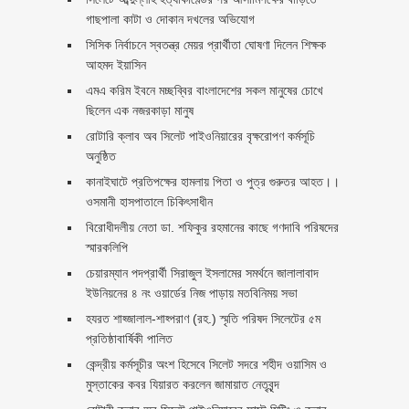
গাছপালা কাটা ও দোকান দখলের অভিযোগ
সিসিক নির্বাচনে স্বতন্ত্র মেয়র প্রার্থীতা ঘোষণা দিলেন শিক্ষক
আহমদ ইয়াসিন
এমএ করিম ইবনে মচ্ছব্বির বাংলাদেশের সকল মানুষের চোখে
ছিলেন এক নজরকাড়া মানুষ ‎
রোটারি ক্লাব অব সিলেট পাইওনিয়ারের বৃক্ষরোপণ কর্মসূচি
অনুষ্ঠিত
কানাইঘাটে প্রতিপক্ষের হামলায় পিতা ও পুত্র গুরুতর আহত।।
ওসমানী হাসপাতালে চিকিৎসাধীন
বিরোধীদলীয় নেতা ডা. শফিকুর রহমানের কাছে গণদাবি পরিষদের
স্মারকলিপি ‎
চেয়ারম্যান পদপ্রার্থী সিরাজুল ইসলামের সমর্থনে জালালাবাদ
ইউনিয়নের ৪ নং ওয়ার্ডের নিজ পাড়ায় মতবিনিময় সভা
হযরত শাহ্জালাল-শাহ্পরাণ (রহ.) স্মৃতি পরিষদ সিলেটের ৫ম
প্রতিষ্ঠাবার্ষিকী পালিত ‎​
কেন্দ্রীয় কর্মসূচীর অংশ হিসেবে সিলেট সদরে শহীদ ওয়াসিম ও
মুস্তাকের কবর যিয়ারত করলেন জামায়াত নেতৃবৃন্দ ‎