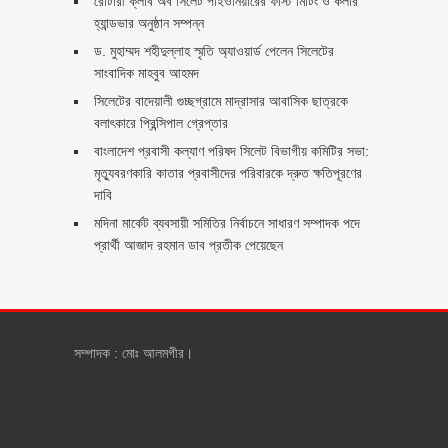
রোটারী ক্লাব অব সিলেট পাইওনিয়ারের ফাস্ট মিটিং ও কলার
হ্যান্ডভার অনুষ্ঠান সম্পন্ন
ড. মুহাম্মদ শহীদুল্লাহ স্মৃতি অ্যাওয়ার্ড পেলেন সিলেটের
সাংবাদিক মাহবুব আহমদ
সিলেটের বাদেয়ালী গুচ্ছগ্রামে মাদ্রাসার আবাসিক ছাত্রকে
বলাৎকারে প্রিন্সিপাল গ্রেপ্তার ‎
বাংলাদেশ প্রবাসী কল্যাণ পরিষদ সিলেট বিভাগীয় কমিটির সভা:
মৃত্যুবরণকারি কাতার প্রবাসীদের পরিবারকে দ্রুত ক্ষতিপূরণের
দাবি
মদিনা মার্কেট ব্যবসায়ী সমিতির নির্বাচনে সাধারণ সম্পাদক পদে
প্রার্থী আজাদ রহমান ডাব প্রতীক পেয়েছেন ‎
সম্পাদক : মোঃ আলমগীর।