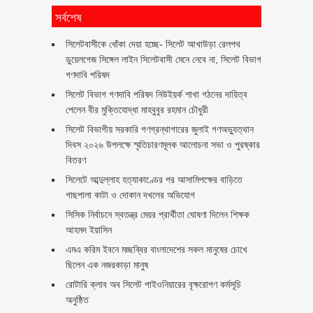
সর্বশেষ
‎সিলেটবাসীকে ধোঁকা দেয়া হচ্ছে- সিলেট আখাউড়া রেলপথ
ডুয়েলগেজ সিঙ্গেল লাইন সিলেটবাসী মেনে নেবে না, সিলেট বিভাগ
গণদাবি পরিষদ
সিলেট বিভাগ গণদাবি পরিষদ নিউইয়র্ক শাখা গঠনের দায়িত্ব
পেলেন বীর মুক্তিযোদ্ধা মাহবুবুর রহমান চৌধুরী ‎ ‎
সিলেট বিভাগীয় সরকারি গণগ্রন্থাগারের জুলাই গণঅভ্যুত্থান
দিবস ২০২৬ উপলক্ষে স্মৃতিচারণমূলক আলোচনা সভা ও পুরষ্কার
বিতরণ ‎ ‎
সিলেটে আব্দুল্লাহ হত্যাকাণ্ডের পর আসামিপক্ষের বাড়িতে
গাছপালা কাটা ও দোকান দখলের অভিযোগ
সিসিক নির্বাচনে স্বতন্ত্র মেয়র প্রার্থীতা ঘোষণা দিলেন শিক্ষক
আহমদ ইয়াসিন
এমএ করিম ইবনে মচ্ছব্বির বাংলাদেশের সকল মানুষের চোখে
ছিলেন এক নজরকাড়া মানুষ ‎
রোটারি ক্লাব অব সিলেট পাইওনিয়ারের বৃক্ষরোপণ কর্মসূচি
অনুষ্ঠিত