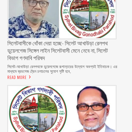
‎সিলেটবাসীকে ধোঁকা দেয়া হচ্ছে- সিলেট আখাউড়া রেলপথ
ডুয়েলগেজ সিঙ্গেল লাইন সিলেটবাসী মেনে নেবে না, সিলেট
বিভাগ গণদাবি পরিষদ
‎​সিলেট-আখাউড়া রেলপথকে ডুয়েলগেজে রূপান্তরের উদ্যোগ অবশ্যই ইতিবাচক। এর
মাধ্যমে ব্রডগেজ ট্রেন চলাচলের সুযোগ সৃষ্টি হবে,
READ MORE