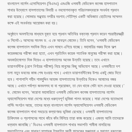
বাংলাদেশ নার্সেস এসোসিয়েশন (বিএনএ) এমএজি ওসমানী মেডিকেল কলেজ হাসপাতাল
শাখার উদ্যোগে হাসপাতালের বিদায়ী ও নবযোগদানকৃত পরিচালকদ্বয়কে সংবর্ধনা প্রদান
করা হয়েছে। সোমবার সন্ধ্যায় নগরীর দরগাহ গেইটস্থ একটি অভিজাত হোটেলের সম্মেলন
কক্ষে এই সংবর্ধনার আয়োজন করা হয়।
অনুষ্ঠানে অনলাইনের মাধ্যমে যুক্ত হয়ে প্রধান অতিথির বক্তব্য প্রদান করেন পররাষ্ট্রমন্ত্রী
ও সিলেট-১ আসনের সাংসদ ড. এ কে আবদুল মোমেন। তিনি বলেন, ‘ওসমানী মেডিকেল
কলেজ হাসপাতাল সবদিক দিয়ে এখন সামনে এগিয়ে যাচ্ছে। মহামারির শুরুর দিকে অল্প
কয়েকজনের পরীক্ষা করা হতো, এখন প্রতিদিন কয়েক শতাধিক মানুষের পরীক্ষা করা হচ্ছে।
অবকাঠামোগত দিক দিয়েও এ হাসপাতালের অনেক উন্নতি হয়েছে। তবে এখানে
ডায়াগনস্টিক (রোগ নির্ণয়ের পরীক্ষা) নিয়ে মানুষের কিছু অভিযোগ আছে। ওসমানীতে দশ
তলা নতুন ভবনের কাজ শেষ হওয়ার পথে। এখানে ডায়াগনস্টিকের উপর একটু জোর দিতে
হবে। পাশাপাশি শহীদ শামসুুদ্দিন আহমদ হাসপাতালের উন্নতির দিকেও আমাদের নজর
আছে। এখানে পর্যাপ্ত জনবলসহ যা যা প্রয়োজন, তা যেন থাকে সেটা বলে দেওয়া হয়েছে।’
ড. মোমেন বলেন, ‘করোনা মহামারিতে ওসমানী মেডিকেল কলেজ হাসপাতালের নার্সেস
অ্যাসোসিয়েশন সারা দেশের মধ্যে গুরুত্বপূর্ণ ভূমিকা পালন করেছে। সারা দেশের যতোগুলো
নার্সিং সংগঠন আছে, তাদের মধ্যে বাংলাদেশ নার্সেস অ্যাসোসিয়েশন ওসমানী মেডিকেল
কলেজ হাসপাতাল শাখা সবচেয়ে কল্যাণকর ভূমিকা রেখেছে। ওসমানী হাসপাতালের
চিকিৎসক ও প্রশাসনের সাথে কাঁধে কাঁধ মিলিয়ে তারা কাজ করেছে। এজন্য আমি তাদেরকে
ধন্যবাদ জানাচ্ছি।’ বিএনএ ওসমানী হাসপাতাল শাখার সভাপতি শামীমা নাসরিনের
সভাপতিত্বে এবং সাধারণ সম্পাদক ইসরাইল আলী সাদেকের সঞ্চালনা ও স্বাগত বক্তব্যে