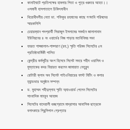
কানাইঘাটে প্রতিপক্ষের হামলায় পিতা ও পুত্র গুরুতর আহত।।
ওসমানী হাসপাতালে চিকিৎসাধীন
বিরোধীদলীয় নেতা ডা. শফিকুর রহমানের কাছে গণদাবি পরিষদের
স্মারকলিপি ‎
চেয়ারম্যান পদপ্রার্থী সিরাজুল ইসলামের সমর্থনে জালালাবাদ
ইউনিয়নের ৪ নং ওয়ার্ডের নিজ পাড়ায় মতবিনিময় সভা
হযরত শাহ্জালাল-শাহ্পরাণ (রহ.) স্মৃতি পরিষদ সিলেটের ৫ম
প্রতিষ্ঠাবার্ষিকী পালিত ‎​
কেন্দ্রীয় কর্মসূচীর অংশ হিসেবে সিলেট সদরে শহীদ ওয়াসিম ও
মুস্তাকের কবর যিয়ারত করলেন জামায়াত নেতৃবৃন্দ ‎
রোটারী ক্লাব অব সিলেট পাইওনিয়ারের ফাস্ট মিটিং ও কলার
হ্যান্ডভার অনুষ্ঠান সম্পন্ন
ড. মুহাম্মদ শহীদুল্লাহ স্মৃতি অ্যাওয়ার্ড পেলেন সিলেটের
সাংবাদিক মাহবুব আহমদ
সিলেটের বাদেয়ালী গুচ্ছগ্রামে মাদ্রাসার আবাসিক ছাত্রকে
বলাৎকারে প্রিন্সিপাল গ্রেপ্তার ‎