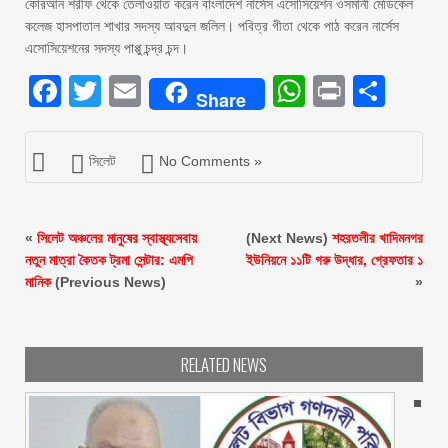
কোরআন শরীফ থেকে তেলাওয়াত করেন বাংলাদেশ নার্সেস এসোসিয়েশন ওসমানী মেডিকেল
কলেজ হাসপাতাল শাখার সদস্য আবদুল জলিল। পবিত্র গীতা থেকে পাঠ করেন নার্সেস
এসোসিয়েশনের সদস্য পাপ্পু চন্দ্র চন্দ।
Facebook
Twitter
Email
WhatsAp
Print
Sha
Share
সিলেট
No Comments »
«
সিলেট অঞ্চলের মানুষের স্বাস্থ্যসেবায়
(Next News)
শহরতলীর খাদিমনগর
নতুন মাত্রা কৈতক ট্রমা সেন্টার: এমপি
ইউনিয়নে ১১টি গরু উদ্ধার, গ্রেফতার ১
মানিক
(Previous News)
»
RELATED NEWS