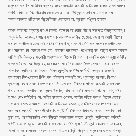
অনুষ্ঠানে সংবর্ধিত অতিথির বক্তব্য রাখেন এমএজি ওসমানী মেডিকেল কলেজ হাসপাতালের
বিদায়ী পরিচালক ব্রিগেডিয়ার জেনারেল ডা. মো. ইউনুছুর রহমান ও হাসপাতালের
নবযোগদানকৃত পরিচালক ব্রিগেডিয়ার জেনারেল ডা. ব্রায়ান বঙ্কিম হালদার।
বিশেষ অতিথির বক্তব্য রাখেন সিলেট মহানগর আওয়ামী লীগের সভাপতি বীরমুক্তিযোদ্ধা
মাসুক উদ্দিন আহমদ, সাধারণ সম্পাদক অধ্যাপক জাকির হোসেন, জেলা আওয়ামী লীগের
সাধারণ সম্পাদক এডভোকেট নাসির উদ্দিন খান, ওসমানী মেডিকেল কলেজ হাসপাতালের
উপপরিচালক ডা. হিমাংশু লাল রায়, সহকারী পরিচালক (প্রশাসন) ডা. আবুল কালাম আজাদ,
কার্ডিওলজি বিভাগের সহকারী অধ্যাপক ও সিলেট বিএমএ এর কোভিড-১৯ সমন্বয় কমিটির
সদস্যসচিব ডা. আজিজুর রহমান রোমান, আবাসিক সার্জন (জেনারেল) ডা. মো. রাশেদ
আশরাফ, স্বাধীনতা চিকিৎসক পরিষদ কেন্দ্রীয় কমিটির কার্যকরী সদস্য ও ওসমানী
হাসপাতাল মিড-লেভেল চিকিৎসক পরিষদের সভাপতি ডা. প্রশান্ত সরকার, বিএমএ
সুনামগঞ্জ শাখার সাধারণ সম্পাদক ও মিড-লেভেল চিকিৎসক পরিষদ ওসমানী হাসপাতাল
শাখার সাধারণ সম্পাদক ডা. নূরুল ইসলাম, আবাসিক মেডিকেল অফিসার ডা. আবু নঈম,
ইএমও কো-অর্ডিনেটর ডা. জলিল কায়ছার খোকন, জাতীয় মহিলা সংস্থা সিলেট জেলার
চেয়ারম্যান হেলেন আহমদ, ওসমানী মেডিকেল কলেজ ছাত্রলীগের সাধারণ সম্পাদক ডা.
সজল এস চক্রবর্তী, ওসমানী হাসপাতাল ইন্টার্ন চিকিৎসক পরিষদের সাধারণ সম্পাদক ডা.
সুমন রায়, পররাষ্ট্রমন্ত্রীর এক্সপাট্রিয়েট কনসালটেন্ট কায়েছ চৌধুরী, ব্যক্তিগত কর্মকর্তা
শফিউল আলম জুয়েল, ওসমানী হাসপাতালের নার্সিং সুপারিনটেনডেন্ট রেনোয়ারা আক্তার,
সিলেট নার্সিং কলেজের অধ্যক্ষ ফয়সল আহমদ চৌধুরী প্রমুখ। অনুষ্ঠানের শুরুতে পবিত্র