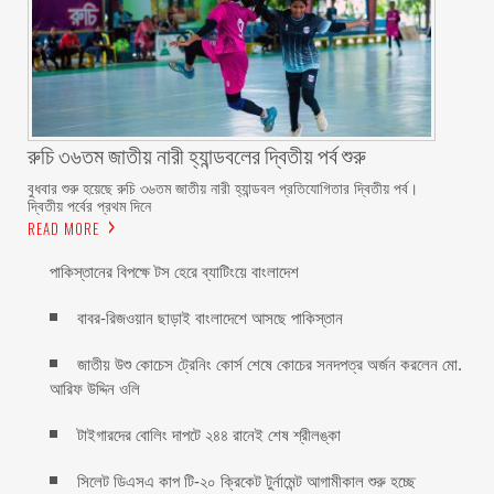
রুচি ৩৬তম জাতীয় নারী হ্যান্ডবলের দ্বিতীয় পর্ব শুরু
বুধবার শুরু হয়েছে রুচি ৩৬তম জাতীয় নারী হ্যান্ডবল প্রতিযোগিতার দ্বিতীয় পর্ব।
দ্বিতীয় পর্বের প্রথম দিনে
READ MORE
পাকিস্তানের বিপক্ষে টস হেরে ব্যাটিংয়ে বাংলাদেশ
বাবর-রিজওয়ান ছাড়াই বাংলাদেশে আসছে পাকিস্তান
জাতীয় উশু কোচেস ট্রেনিং কোর্স শেষে কোচের সনদপত্র অর্জন করলেন মো.
আরিফ উদ্দিন ওলি
টাইগারদের বোলিং দাপটে ২৪৪ রানেই শেষ শ্রীলঙ্কা
সিলেট ডিএসএ কাপ টি-২০ ক্রিকেট টুর্নামেন্ট আগামীকাল শুরু হচ্ছে