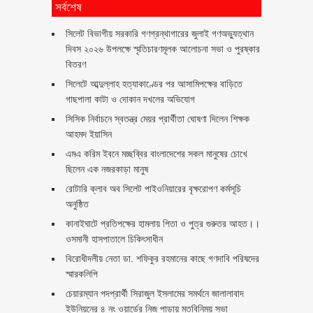
সর্বশেষ
সিলেট বিভাগীয় সরকারি গণগ্রন্থাগারের জুলাই গণঅভ্যুত্থান
দিবস ২০২৬ উপলক্ষে স্মৃতিচারণমূলক আলোচনা সভা ও পুরষ্কার
বিতরণ ‎ ‎
সিলেটে আব্দুল্লাহ হত্যাকাণ্ডের পর আসামিপক্ষের বাড়িতে
গাছপালা কাটা ও দোকান দখলের অভিযোগ
সিসিক নির্বাচনে স্বতন্ত্র মেয়র প্রার্থীতা ঘোষণা দিলেন শিক্ষক
আহমদ ইয়াসিন
এমএ করিম ইবনে মচ্ছব্বির বাংলাদেশের সকল মানুষের চোখে
ছিলেন এক নজরকাড়া মানুষ ‎
রোটারি ক্লাব অব সিলেট পাইওনিয়ারের বৃক্ষরোপণ কর্মসূচি
অনুষ্ঠিত
কানাইঘাটে প্রতিপক্ষের হামলায় পিতা ও পুত্র গুরুতর আহত।।
ওসমানী হাসপাতালে চিকিৎসাধীন
বিরোধীদলীয় নেতা ডা. শফিকুর রহমানের কাছে গণদাবি পরিষদের
স্মারকলিপি ‎
চেয়ারম্যান পদপ্রার্থী সিরাজুল ইসলামের সমর্থনে জালালাবাদ
ইউনিয়নের ৪ নং ওয়ার্ডের নিজ পাড়ায় মতবিনিময় সভা