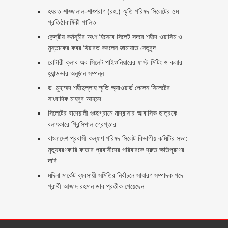
হযরত শাহ্জালাল-শাহ্পরাণ (রহ.) স্মৃতি পরিষদ সিলেটের ৫ম
প্রতিষ্ঠাবার্ষিকী পালিত ‎​
কেন্দ্রীয় কর্মসূচীর অংশ হিসেবে সিলেট সদরে শহীদ ওয়াসিম ও
মুস্তাকের কবর যিয়ারত করলেন জামায়াত নেতৃবৃন্দ ‎
রোটারী ক্লাব অব সিলেট পাইওনিয়ারের ফাস্ট মিটিং ও কলার
হ্যান্ডভার অনুষ্ঠান সম্পন্ন
ড. মুহাম্মদ শহীদুল্লাহ স্মৃতি অ্যাওয়ার্ড পেলেন সিলেটের
সাংবাদিক মাহবুব আহমদ
সিলেটের বাদেয়ালী গুচ্ছগ্রামে মাদ্রাসার আবাসিক ছাত্রকে
বলাৎকারে প্রিন্সিপাল গ্রেপ্তার ‎
বাংলাদেশ প্রবাসী কল্যাণ পরিষদ সিলেট বিভাগীয় কমিটির সভা:
মৃত্যুবরণকারি কাতার প্রবাসীদের পরিবারকে দ্রুত ক্ষতিপূরণের
দাবি
মদিনা মার্কেট ব্যবসায়ী সমিতির নির্বাচনে সাধারণ সম্পাদক পদে
প্রার্থী আজাদ রহমান ডাব প্রতীক পেয়েছেন ‎