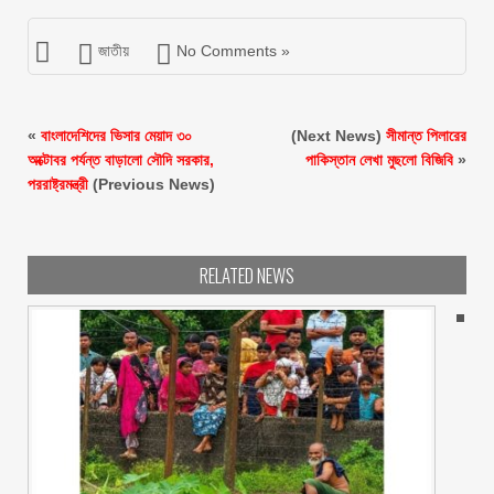
জাতীয়
No Comments »
«
বাংলাদেশিদের ভিসার মেয়াদ ৩০
(Next News)
সীমান্ত পিলারের
অক্টোবর পর্যন্ত বাড়ালো সৌদি সরকার,
পাকিস্তান লেখা মুছলো বিজিবি
»
পররাষ্ট্রমন্ত্রী
(Previous News)
RELATED NEWS