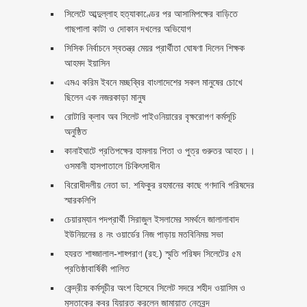
সিলেটে আব্দুল্লাহ হত্যাকাণ্ডের পর আসামিপক্ষের বাড়িতে
গাছপালা কাটা ও দোকান দখলের অভিযোগ
সিসিক নির্বাচনে স্বতন্ত্র মেয়র প্রার্থীতা ঘোষণা দিলেন শিক্ষক
আহমদ ইয়াসিন
এমএ করিম ইবনে মচ্ছব্বির বাংলাদেশের সকল মানুষের চোখে
ছিলেন এক নজরকাড়া মানুষ ‎
রোটারি ক্লাব অব সিলেট পাইওনিয়ারের বৃক্ষরোপণ কর্মসূচি
অনুষ্ঠিত
কানাইঘাটে প্রতিপক্ষের হামলায় পিতা ও পুত্র গুরুতর আহত।।
ওসমানী হাসপাতালে চিকিৎসাধীন
বিরোধীদলীয় নেতা ডা. শফিকুর রহমানের কাছে গণদাবি পরিষদের
স্মারকলিপি ‎
চেয়ারম্যান পদপ্রার্থী সিরাজুল ইসলামের সমর্থনে জালালাবাদ
ইউনিয়নের ৪ নং ওয়ার্ডের নিজ পাড়ায় মতবিনিময় সভা
হযরত শাহ্জালাল-শাহ্পরাণ (রহ.) স্মৃতি পরিষদ সিলেটের ৫ম
প্রতিষ্ঠাবার্ষিকী পালিত ‎​
কেন্দ্রীয় কর্মসূচীর অংশ হিসেবে সিলেট সদরে শহীদ ওয়াসিম ও
মুস্তাকের কবর যিয়ারত করলেন জামায়াত নেতৃবৃন্দ ‎