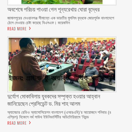
অবশেষে পরিচয় পাওয়া গেল শূন্যরেখায় ঘোরা বৃদ্ধের
জামালপুরের দেওয়ানগঞ্জ সীমান্তে এক ভারতীয় মুসলিম বৃদ্ধকে জোরপূর্বক বাংলাদেশে
ঠেলে দেওয়ার চেষ্টা করেছে বিএসএফ। কয়েকদিন
READ MORE
দুর্যোগ মোকাবিলায় যুবকদের সম্পৃক্ত হওয়ার আহ্বান
জানিয়েছেন প্রেসিডেন্ট ড. মির শাহ আলম ‎ ‎
অ্যামেচার রেডিও অ্যাসোসিয়েশন বাংলাদেশ (এআরএবি)’র আয়োজনে শনিবার (৪
এপ্রিল) বিকেলে নর্থ সাউথ ইউনিভার্সিটির অডিটোরিয়ামে ‘বিয়ন্ড
READ MORE