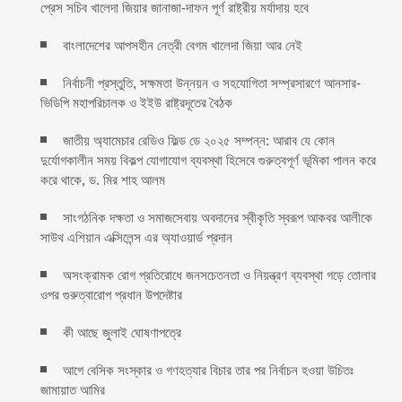
প্রেস সচিব খালেদা জিয়ার জানাজা-দাফন পূর্ণ রাষ্ট্রীয় মর্যাদায় হবে
বাংলাদেশের আপসহীন নেত্রী বেগম খালেদা জিয়া আর নেই
নির্বাচনী প্রস্তুতি, সক্ষমতা উন্নয়ন ও সহযোগিতা সম্প্রসারণে আনসার-
ভিডিপি মহাপরিচালক ও ইইউ রাষ্ট্রদূতের বৈঠক
জাতীয় অ্যামেচার রেডিও ফিল্ড ডে ২০২৫ সম্পন্ন: আরাব যে কোন
দুর্যোগকালীন সময় বিকল্প যোগাযোগ ব্যবস্থা হিসেবে গুরুত্বপূর্ণ ভূমিকা পালন করে
করে থাকে, ড. মির শাহ আলম
সাংগঠনিক দক্ষতা ও সমাজসেবায় অবদানের স্বীকৃতি স্বরূপ আকবর আলীকে
সাউথ এশিয়ান এক্সিলেন্স এর অ্যাওয়ার্ড প্রদান
অসংক্রামক রোগ প্রতিরোধে জনসচেতনতা ও নিয়ন্ত্রণ ব্যবস্থা গড়ে তোলার
ওপর গুরুত্বারোপ প্রধান উপদেষ্টার
কী আছে জুলাই ঘোষণাপত্রে
আগে বেসিক সংস্কার ও গণহত্যার বিচার তার পর নির্বাচন হওয়া উচিতঃ
জামায়াত আমির