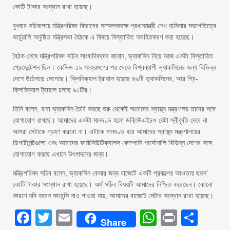
কোটি টাকার সংস্থান রাখা হয়েছে।
বুধবার সচিবালয়ে মন্ত্রিপরিষদ বিভাগের সম্মেলনকক্ষে প্রধানমন্ত্রী শেখ হাসিনার সভাপতিত্বে
ভার্চুয়ালি অনুষ্ঠিত মন্ত্রিসভা বৈঠকে এ বিষয়ে বিস্তারিত অবহিতকরণ করা হয়েছে।
বৈঠক শেষে মন্ত্রিপরিষদ সচিব সাংবাদিকদের জানান, ভ্যাকসিন নিয়ে আজ একটা বিস্তারিত
প্রেজেন্টেশন ছিল। কেভিড-১৯ সংক্রমণের পর থেকে বিশ্বব্যাপী ভ্যাকসিনের জন্য বিভিন্ন
দেশে উঠেপড়ে লেগেছে। ক্লিনিক্যাল ট্রায়াল হয়েছে ৪৬টি ভ্যাকসিনের, আর প্রি-
ক্লিনিক্যাল ট্রায়াল চলছে ৯১টির।
তিনি বলেন, যারা ভ্যাকসিন তৈরি করছে শুরু থেকেই আমাদের স্বাস্থ্য মন্ত্রণালয় তাদের সঙ্গে
যোগাযোগ রাখছে। আমাদের একটা মানদণ্ড হলো ডব্লিউএইচও যেটা স্বীকৃতি দেবে না
আমরা সেটাকে গ্রহণ করবো না। এটাকে মানদণ্ড ধরে আমাদের স্বাস্থ্য মন্ত্রণালয়ের
ডিপার্টমেন্টগুলো এবং আমাদের ফার্মাসিউটিক্যালস কোম্পানি পার্সোনালি বিভিন্ন দেশের সঙ্গে
যোগাযোগ করছে এখানে উৎপাদনের জন্য।
মন্ত্রিপরিষদ সচিব বলেন, ভ্যাকসিন কেনার জন্য বাজেটে একটি প্রকল্পের আওতায় ছয়শ’
কোটি টাকার সংস্থান রাখা হয়েছে। অর্থ সচিব বিষয়টি আমাদের নিশ্চিত করেছেন। কোনো
কারণে যদি ফরেন কারেন্সি নাও পাওয়া যায়, আমাদের বাজেটে সেটার সংস্থান রাখা হয়েছে।
Facebook
Twitter
Email
WhatsAp
Print
Sha
Share