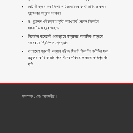
রোটারী ক্লাব অব সিলেট পাইওনিয়ারের ফাস্ট মিটিং ও কলার
হ্যান্ডভার অনুষ্ঠান সম্পন্ন
ড. মুহাম্মদ শহীদুল্লাহ স্মৃতি অ্যাওয়ার্ড পেলেন সিলেটের
সাংবাদিক মাহবুব আহমদ
সিলেটের বাদেয়ালী গুচ্ছগ্রামে মাদ্রাসার আবাসিক ছাত্রকে
বলাৎকারে প্রিন্সিপাল গ্রেপ্তার ‎
বাংলাদেশ প্রবাসী কল্যাণ পরিষদ সিলেট বিভাগীয় কমিটির সভা:
মৃত্যুবরণকারি কাতার প্রবাসীদের পরিবারকে দ্রুত ক্ষতিপূরণের
দাবি
সম্পাদক : মোঃ আলমগীর।