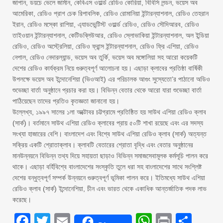
জাপান, ডয়চে ভেলে জার্মান, কেবিএস ওয়ার্ল্ড রেডিও কোরিয়া, বিবিসি লন্ডন, ভয়েস অব
আমেরিকা, রেডিও প্রাগ চেক রিপাবলিক, রেডিও রোমানিয়া ইন্টারন্যাশনাল, রেডিও তেহরান
ইরান, রেডিও মস্কো রাশিয়া, এ্যাডভেন্টিস্ট ওয়ার্ল্ড রেডিও, রেডিও সৌদিআরব, রেডিও
তাইওয়ান ইন্টারন্যাশনাল, কেটিডব্লিউআর, রেডিও স্লোভাকিয়া ইন্টারন্যাশনাল, অল ইন্ডিয়া
রেডিও, রেডিও অস্ট্রেলিয়া, রেডিও ফ্রান্স ইন্টারন্যাশনাল, রেডিও ফ্রি এশিয়া, রেডিও
নেপাল, রেডিও নেদারল্যান্ড, ভয়েস অব তুর্কি, ভয়েস অব মঙ্গোলিয়া সহ আরো কয়েকটি
দেশের রেডিও কার্যক্রম নিয়ে গুরুত্বপূর্ণ আলোচনা হয়। এছাড়া ক্লাবের প্রতিষ্ঠা বার্ষিকী
উপলক্ষে ভয়েস অব ইন্দোনেশিয়া (ভিওআই) এর পরিচালক আগুং সুস্যেতো’র পাঠানো অডিও
শুভেচ্ছা বার্তা অনুষ্ঠানে প্রচার করা হয়। বিভিন্ন বেতার থেকে আরো যারা শুভেচ্ছা বার্তা
পাঠিয়েছেন তাদের প্রতিও কৃতজ্ঞতা জানানো হয়।
উল্লেখ্য, ১৯৯৭ সালের ১লা অক্টোবর চট্টগ্রামে প্রতিষ্ঠিত হয় সাউথ এশিয়া রেডিও ক্লাব
(সার্ক)। বর্তমানে সাউথ এশিয়া রেডিও ক্লাবের প্রায় ৫০টি শাখা রয়েছে এবং এর সদস্য
সংখ্যা হাজারের বেশি। বাংলাদেশ এবং বিশ্বে সাউথ এশিয়া রেডিও ক্লাব (সার্ক) অত্যন্ত
সক্রিয় একটি শ্রোতাক্লাব। ক্লাবটি বেতারের শ্রোতা বৃদ্ধি এবং বেতার অনুষ্ঠানের
মানউন্নয়নে বিভিন্ন তথ্য দিয়ে সহায়তা ছাড়াও বিভিন্ন সমাজসেবামূলক কর্মসূচি পালন করে
থাকে। এছাড়া বর্হিবিশ্বে বাংলাদেশের সংস্কৃতি তুলে ধরা সহ বাংলাদেশের সাথে সংশ্লিষ্ট
দেশের বন্ধুত্বপূর্ণ সম্পর্ক উন্নয়নে গুরুত্বপূর্ণ ভূমিকা পালন করে। ইতিমধ্যে সাউথ এশিয়া
রেডিও ক্লাব (সার্ক) ইন্দোনেশিয়া, চীন এবং ভারত থেকে একাধিক আন্তর্জাতিক পদক লাভ
করেছে।
Facebook
Twitter
Email
WhatsAp
Print
Sha