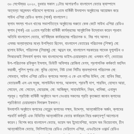
৩০ সেপ্টেম্বর ২০২০, বুধবার সকাল ১১টায় আগারগাঁও বাংলাদেশ বেতার ক্যাম্পাসে
অত্যন্ত আনন্দঘন পরিবেশে ক্লাবের ২৩তম বার্ষিকী উদযাপন অনুষ্ঠানের আয়োজন করে
সাউথ এশিয়া রেডিও ক্লাব (সার্ক) বাংলাদেশ।
ক্লাব সদস্য শাওন খানের সভাপতিত্বে অনুষ্ঠানের শুরুতে কেক কেটে সাউথ এশিয়া রেডিও
ক্লাব (সার্ক) এর ২৩তম প্রতিষ্ঠা বার্ষিকী কার্যক্রমের আনুষ্ঠানিক উদ্বোধন করেন প্রধান
অতিথি বাংলাদেশ বেতার, বাণিজ্যিক কার্যক্রমের পরিচালক ড. মির শাহ আলম।
এসময় অন্যান্যদের মধ্যে উপস্থিত ছিলেন, বাংলাদেশ বেতারের পরিচালক (শিক্ষা) মো:
ছালাহ উদ্দিন, পরিচালক (লিয়াজু) মো: আব্দুল হক, বাংলাদেশ সরকারের সাবেক যুগ্মসচিব ও
সিআরআই লিসনার্স ক্লাব অব বাংলাদেশের ভাইস-চেয়ারম্যান মো: ওসমান গণি, বেতারের
উপ-পরিচালক রফিকুল ইসলাম, ডিউটি অফিসার রোজিনা বেগম, প্রশাসনিক কর্মকর্তা মহসিন
ফরাজী, পুলিশ সুপার মো: মুনির হোসেন, নিউ ঢাকা সিটির ব্যবস্থাপনা পরিচালক মো:
সোবহান, সাউথ এশিয়া রেডিও ক্লাবের সদস্য এ কে এম নাসির উদ্দিন, মো: হাবিব মিয়া,
বেতারকর্মী এস এম সবুজ, সালাউদ্দিন সাগর, আকলাস, শ্রাবণী দাশ, শারমিন, হোসনে আরা,
সোহেল, মো: সোহেল, মেহেরাজ, মো: আজিজুল, সাহাবউদ্দিন, নিরব, খাদিজা, এনামুল
প্রমূখ। প্রতিষ্ঠা বার্ষিকী অনুষ্ঠানে অংশ নেওয়ায় সকলের প্রতি কৃতজ্ঞতা জানান ক্লাবের
প্রতিষ্ঠাতা চেয়ারম্যান দিদারুল ইকবাল।
উদযাপনি অনুষ্ঠানে ক্লাবের নেতৃবৃন্দ ক্লাবের লক্ষ্য, উদ্দেশ্য, আন্তর্জাতিক অর্জন, ক্লাবের
পরবর্তি কর্মসূচি এবং বিভিন্নি আন্তর্জাতিক বেতার কার্যক্রম নিয়ে গুরুত্বপূর্ণ আলোচনা
করেন। বিশেষ করে বাংলাদেশ বেতার, ভয়েস অব ইন্দোনেশিয়া, ভয়েস অব ভিয়েতনাম, চীন
আন্তর্জাতিক বেতার, ফিলিপাইনের রেডিও ভেরিতাস এশিয়া, এনএইচকে ওয়ার্ল্ড রেডিও