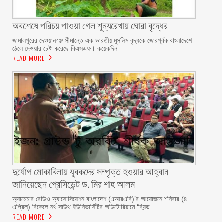
অবশেষে পরিচয় পাওয়া গেল শূন্যরেখায় ঘোরা বৃদ্ধের
জামালপুরের দেওয়ানগঞ্জ সীমান্তে এক ভারতীয় মুসলিম বৃদ্ধকে জোরপূর্বক বাংলাদেশে
ঠেলে দেওয়ার চেষ্টা করেছে বিএসএফ। কয়েকদিন
READ MORE
দুর্যোগ মোকাবিলায় যুবকদের সম্পৃক্ত হওয়ার আহ্বান
জানিয়েছেন প্রেসিডেন্ট ড. মির শাহ আলম ‎ ‎
অ্যামেচার রেডিও অ্যাসোসিয়েশন বাংলাদেশ (এআরএবি)’র আয়োজনে শনিবার (৪
এপ্রিল) বিকেলে নর্থ সাউথ ইউনিভার্সিটির অডিটোরিয়ামে ‘বিয়ন্ড
READ MORE