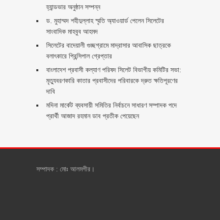
হ্যান্ডভার অনুষ্ঠান সম্পন্ন
ড. মুহাম্মদ শহীদুল্লাহ স্মৃতি অ্যাওয়ার্ড পেলেন সিলেটের
সাংবাদিক মাহবুব আহমদ
সিলেটের বাদেয়ালী গুচ্ছগ্রামে মাদ্রাসার আবাসিক ছাত্রকে
বলাৎকারে প্রিন্সিপাল গ্রেপ্তার ‎
বাংলাদেশ প্রবাসী কল্যাণ পরিষদ সিলেট বিভাগীয় কমিটির সভা:
মৃত্যুবরণকারি কাতার প্রবাসীদের পরিবারকে দ্রুত ক্ষতিপূরণের
দাবি
মদিনা মার্কেট ব্যবসায়ী সমিতির নির্বাচনে সাধারণ সম্পাদক পদে
প্রার্থী আজাদ রহমান ডাব প্রতীক পেয়েছেন ‎
সম্পাদক : মোঃ আলমগীর।