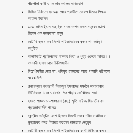
গাছপালা কাটা ও দোকান দখলের অভিযোগ
সিসিক নির্বাচনে স্বতন্ত্র মেয়র প্রার্থীতা ঘোষণা দিলেন শিক্ষক
আহমদ ইয়াসিন
এমএ করিম ইবনে মচ্ছব্বির বাংলাদেশের সকল মানুষের চোখে
ছিলেন এক নজরকাড়া মানুষ ‎
রোটারি ক্লাব অব সিলেট পাইওনিয়ারের বৃক্ষরোপণ কর্মসূচি
অনুষ্ঠিত
কানাইঘাটে প্রতিপক্ষের হামলায় পিতা ও পুত্র গুরুতর আহত।।
ওসমানী হাসপাতালে চিকিৎসাধীন
বিরোধীদলীয় নেতা ডা. শফিকুর রহমানের কাছে গণদাবি পরিষদের
স্মারকলিপি ‎
চেয়ারম্যান পদপ্রার্থী সিরাজুল ইসলামের সমর্থনে জালালাবাদ
ইউনিয়নের ৪ নং ওয়ার্ডের নিজ পাড়ায় মতবিনিময় সভা
হযরত শাহ্জালাল-শাহ্পরাণ (রহ.) স্মৃতি পরিষদ সিলেটের ৫ম
প্রতিষ্ঠাবার্ষিকী পালিত ‎​
কেন্দ্রীয় কর্মসূচীর অংশ হিসেবে সিলেট সদরে শহীদ ওয়াসিম ও
মুস্তাকের কবর যিয়ারত করলেন জামায়াত নেতৃবৃন্দ ‎
রোটারী ক্লাব অব সিলেট পাইওনিয়ারের ফাস্ট মিটিং ও কলার