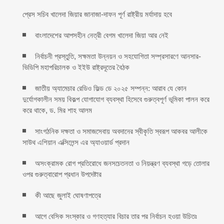
প্রেস সচিব খালেদা জিয়ার জানাজা-দাফন পূর্ণ রাষ্ট্রীয় মর্যাদায় হবে
বাংলাদেশের আপসহীন নেত্রী বেগম খালেদা জিয়া আর নেই
নির্বাচনী প্রস্তুতি, সক্ষমতা উন্নয়ন ও সহযোগিতা সম্প্রসারণে আনসার-
ভিডিপি মহাপরিচালক ও ইইউ রাষ্ট্রদূতের বৈঠক
জাতীয় অ্যামেচার রেডিও ফিল্ড ডে ২০২৫ সম্পন্ন: আরাব যে কোন
দুর্যোগকালীন সময় বিকল্প যোগাযোগ ব্যবস্থা হিসেবে গুরুত্বপূর্ণ ভূমিকা পালন করে
করে থাকে, ড. মির শাহ আলম
সাংগঠনিক দক্ষতা ও সমাজসেবায় অবদানের স্বীকৃতি স্বরূপ আকবর আলীকে
সাউথ এশিয়ান এক্সিলেন্স এর অ্যাওয়ার্ড প্রদান
অসংক্রামক রোগ প্রতিরোধে জনসচেতনতা ও নিয়ন্ত্রণ ব্যবস্থা গড়ে তোলার
ওপর গুরুত্বারোপ প্রধান উপদেষ্টার
কী আছে জুলাই ঘোষণাপত্রে
আগে বেসিক সংস্কার ও গণহত্যার বিচার তার পর নির্বাচন হওয়া উচিতঃ