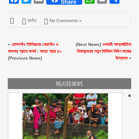
Share
জাতীয়
No Comments »
«
মোগলগাঁও ইউনিয়নের নোয়াগাঁও ও
(Next News)
ওসমানী আন্তর্জাতিক
খালপার গ্রামে সংঘর্ষ : আহত প্রায় ৪০
বিমানবন্দরের নতুন টার্মিনাল নির্মাণ কাজের
(Previous News)
উদ্বোধন
»
RELATED NEWS