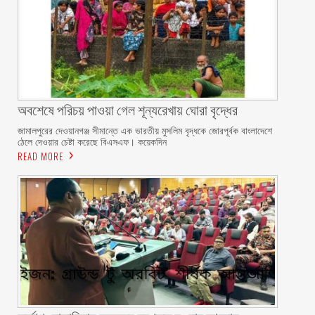
অবশেষে পরিচয় পাওয়া গেল শূন্যরেখায় ঘোরা বৃদ্ধের
জামালপুরের দেওয়ানগঞ্জ সীমান্তে এক ভারতীয় মুসলিম বৃদ্ধকে জোরপূর্বক বাংলাদেশে
ঠেলে দেওয়ার চেষ্টা করেছে বিএসএফ। কয়েকদিন
READ MORE