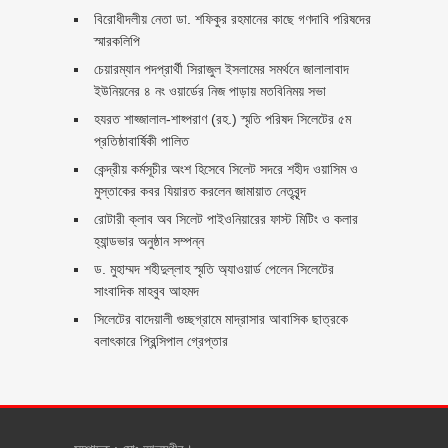
বিরোধীদলীয় নেতা ডা. শফিকুর রহমানের কাছে গণদাবি পরিষদের
স্মারকলিপি ‎
চেয়ারম্যান পদপ্রার্থী সিরাজুল ইসলামের সমর্থনে জালালাবাদ
ইউনিয়নের ৪ নং ওয়ার্ডের নিজ পাড়ায় মতবিনিময় সভা
হযরত শাহ্জালাল-শাহ্পরাণ (রহ.) স্মৃতি পরিষদ সিলেটের ৫ম
প্রতিষ্ঠাবার্ষিকী পালিত ‎​
কেন্দ্রীয় কর্মসূচীর অংশ হিসেবে সিলেট সদরে শহীদ ওয়াসিম ও
মুস্তাকের কবর যিয়ারত করলেন জামায়াত নেতৃবৃন্দ ‎
রোটারী ক্লাব অব সিলেট পাইওনিয়ারের ফাস্ট মিটিং ও কলার
হ্যান্ডভার অনুষ্ঠান সম্পন্ন
ড. মুহাম্মদ শহীদুল্লাহ স্মৃতি অ্যাওয়ার্ড পেলেন সিলেটের
সাংবাদিক মাহবুব আহমদ
সিলেটের বাদেয়ালী গুচ্ছগ্রামে মাদ্রাসার আবাসিক ছাত্রকে
বলাৎকারে প্রিন্সিপাল গ্রেপ্তার ‎