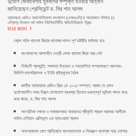
দুর্যোগ মোকাবিলায় যুবকদের সম্পৃক্ত হওয়ার আহ্বান
জানিয়েছেন প্রেসিডেন্ট ড. মির শাহ আলম ‎ ‎
অ্যামেচার রেডিও অ্যাসোসিয়েশন বাংলাদেশ (এআরএবি)’র আয়োজনে শনিবার (৪
এপ্রিল) বিকেলে নর্থ সাউথ ইউনিভার্সিটির অডিটোরিয়ামে ‘বিয়ন্ড
READ MORE
প্রেস সচিব খালেদা জিয়ার জানাজা-দাফন পূর্ণ রাষ্ট্রীয় মর্যাদায় হবে
বাংলাদেশের আপসহীন নেত্রী বেগম খালেদা জিয়া আর নেই
নির্বাচনী প্রস্তুতি, সক্ষমতা উন্নয়ন ও সহযোগিতা সম্প্রসারণে আনসার-
ভিডিপি মহাপরিচালক ও ইইউ রাষ্ট্রদূতের বৈঠক
জাতীয় অ্যামেচার রেডিও ফিল্ড ডে ২০২৫ সম্পন্ন: আরাব যে কোন
দুর্যোগকালীন সময় বিকল্প যোগাযোগ ব্যবস্থা হিসেবে গুরুত্বপূর্ণ ভূমিকা পালন করে
করে থাকে, ড. মির শাহ আলম
সাংগঠনিক দক্ষতা ও সমাজসেবায় অবদানের স্বীকৃতি স্বরূপ আকবর আলীকে
সাউথ এশিয়ান এক্সিলেন্স এর অ্যাওয়ার্ড প্রদান
অসংক্রামক রোগ প্রতিরোধে জনসচেতনতা ও নিয়ন্ত্রণ ব্যবস্থা গড়ে তোলার