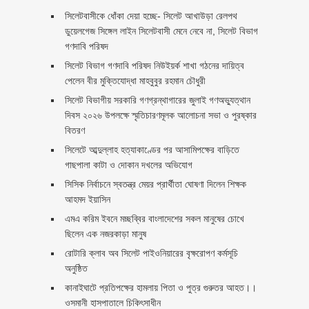
‎সিলেটবাসীকে ধোঁকা দেয়া হচ্ছে- সিলেট আখাউড়া রেলপথ
ডুয়েলগেজ সিঙ্গেল লাইন সিলেটবাসী মেনে নেবে না, সিলেট বিভাগ
গণদাবি পরিষদ
সিলেট বিভাগ গণদাবি পরিষদ নিউইয়র্ক শাখা গঠনের দায়িত্ব
পেলেন বীর মুক্তিযোদ্ধা মাহবুবুর রহমান চৌধুরী ‎ ‎
সিলেট বিভাগীয় সরকারি গণগ্রন্থাগারের জুলাই গণঅভ্যুত্থান
দিবস ২০২৬ উপলক্ষে স্মৃতিচারণমূলক আলোচনা সভা ও পুরষ্কার
বিতরণ ‎ ‎
সিলেটে আব্দুল্লাহ হত্যাকাণ্ডের পর আসামিপক্ষের বাড়িতে
গাছপালা কাটা ও দোকান দখলের অভিযোগ
সিসিক নির্বাচনে স্বতন্ত্র মেয়র প্রার্থীতা ঘোষণা দিলেন শিক্ষক
আহমদ ইয়াসিন
এমএ করিম ইবনে মচ্ছব্বির বাংলাদেশের সকল মানুষের চোখে
ছিলেন এক নজরকাড়া মানুষ ‎
রোটারি ক্লাব অব সিলেট পাইওনিয়ারের বৃক্ষরোপণ কর্মসূচি
অনুষ্ঠিত
কানাইঘাটে প্রতিপক্ষের হামলায় পিতা ও পুত্র গুরুতর আহত।।
ওসমানী হাসপাতালে চিকিৎসাধীন