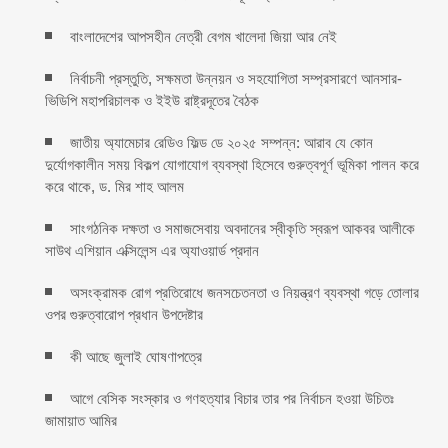
বাংলাদেশের আপসহীন নেত্রী বেগম খালেদা জিয়া আর নেই
নির্বাচনী প্রস্তুতি, সক্ষমতা উন্নয়ন ও সহযোগিতা সম্প্রসারণে আনসার-
ভিডিপি মহাপরিচালক ও ইইউ রাষ্ট্রদূতের বৈঠক
জাতীয় অ্যামেচার রেডিও ফিল্ড ডে ২০২৫ সম্পন্ন: আরাব যে কোন
দুর্যোগকালীন সময় বিকল্প যোগাযোগ ব্যবস্থা হিসেবে গুরুত্বপূর্ণ ভূমিকা পালন করে
করে থাকে, ড. মির শাহ আলম
সাংগঠনিক দক্ষতা ও সমাজসেবায় অবদানের স্বীকৃতি স্বরূপ আকবর আলীকে
সাউথ এশিয়ান এক্সিলেন্স এর অ্যাওয়ার্ড প্রদান
অসংক্রামক রোগ প্রতিরোধে জনসচেতনতা ও নিয়ন্ত্রণ ব্যবস্থা গড়ে তোলার
ওপর গুরুত্বারোপ প্রধান উপদেষ্টার
কী আছে জুলাই ঘোষণাপত্রে
আগে বেসিক সংস্কার ও গণহত্যার বিচার তার পর নির্বাচন হওয়া উচিতঃ
জামায়াত আমির