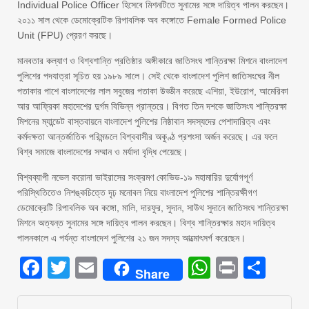
Individual Police Officer হিসেবে মিশনটিতে সুনামের সঙ্গে দায়িত্ব পালন করছেন।
২০১১ সাল থেকে ডেমোক্রেটিক রিপাবলিক অব কঙ্গোতে Female Formed Police
Unit (FPU) প্রেরণ করছে।
মানবতার কল্যাণ ও বিশ্বশান্তি প্রতিষ্ঠার অঙ্গীকারে জাতিসংঘ শান্তিরক্ষা মিশনে বাংলাদেশ
পুলিশের পদযাত্রা সূচিত হয় ১৯৮৯ সালে। সেই থেকে বাংলাদেশ পুলিশ জাতিসংঘের নীল
পতাকার পাশে বাংলাদেশের লাল সবুজের পতাকা উড্ডীন করেছে এশিয়া, ইউরোপ, আমেরিকা
আর আফ্রিকা মহাদেশের দুর্গম বিভিন্ন প্রান্তরে। বিগত তিন দশকে জাতিসংঘ শান্তিরক্ষা
মিশনের ম্যান্ডেট বাস্তবায়নে বাংলাদেশ পুলিশের নিষ্ঠাবান সদস্যদের পেশাদারিত্ব এবং
কর্মদক্ষতা আন্তর্জাতিক পরিমন্ডলে বিশ্ববাসীর অকুণ্ঠ প্রশংসা অর্জন করেছে। এর ফলে
বিশ্ব সমাজে বাংলাদেশের সম্মান ও মর্যাদা বৃদ্ধি পেয়েছে।
বিশ্বব্যাপী নভেল করোনা ভাইরাসের সংক্রমণ কোভিড-১৯ মহামারির দুর্যোগপূর্ণ
পরিস্থিতিতেও নিশঙ্কচিত্তে দৃঢ় মনোবল নিয়ে বাংলাদেশ পুলিশের শান্তিরক্ষীগণ
ডেমোক্রেটি রিপাবলিক অব কঙ্গো, মালি, দারফুর, সুদান, সাউথ সুদানে জাতিসংঘ শান্তিরক্ষা
মিশনে অত্যন্ত সুনামের সঙ্গে দায়িত্ব পালন করছেন। বিশ্ব শান্তিরক্ষার মহান দায়িত্ব
পালনকালে এ পর্যন্ত বাংলাদেশ পুলিশের ২১ জন সদস্য আত্মোৎসর্গ করেছেন।
Facebook
Twitter
Email
WhatsAp
Print
Sha
Share