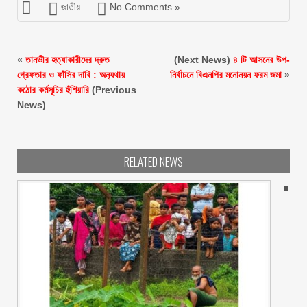
জাতীয়
No Comments »
«
তানভীর হত্যাকারীদের দ্রুত
(Next News)
৪ টি আসনের উপ-
গ্রেফতার ও ফাঁসির দাবি : অন‌্যথায়
নির্বাচনে বিএনপির মনোনয়ন ফরম জমা
»
কঠোর কর্মসূচির হুঁশিয়ারি
(Previous
News)
RELATED NEWS