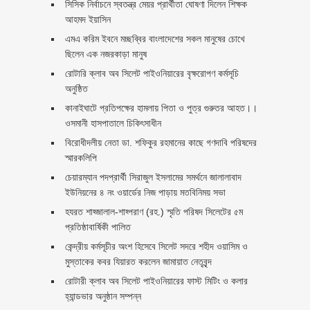
সিসিক নির্বাচনে স্বতন্ত্র মেয়র প্রার্থীতা ঘোষণা দিলেন শিক্ষক
আহমদ ইয়াসিন
এমএ করিম ইবনে মচ্ছব্বির বাংলাদেশের সকল মানুষের চোখে
ছিলেন এক নজরকাড়া মানুষ ‎
রোটারি ক্লাব অব সিলেট পাইওনিয়ারের বৃক্ষরোপণ কর্মসূচি
অনুষ্ঠিত
কানাইঘাটে প্রতিপক্ষের হামলায় পিতা ও পুত্র গুরুতর আহত।।
ওসমানী হাসপাতালে চিকিৎসাধীন
বিরোধীদলীয় নেতা ডা. শফিকুর রহমানের কাছে গণদাবি পরিষদের
স্মারকলিপি ‎
চেয়ারম্যান পদপ্রার্থী সিরাজুল ইসলামের সমর্থনে জালালাবাদ
ইউনিয়নের ৪ নং ওয়ার্ডের নিজ পাড়ায় মতবিনিময় সভা
হযরত শাহ্জালাল-শাহ্পরাণ (রহ.) স্মৃতি পরিষদ সিলেটের ৫ম
প্রতিষ্ঠাবার্ষিকী পালিত ‎​
কেন্দ্রীয় কর্মসূচীর অংশ হিসেবে সিলেট সদরে শহীদ ওয়াসিম ও
মুস্তাকের কবর যিয়ারত করলেন জামায়াত নেতৃবৃন্দ ‎
রোটারী ক্লাব অব সিলেট পাইওনিয়ারের ফাস্ট মিটিং ও কলার
হ্যান্ডভার অনুষ্ঠান সম্পন্ন