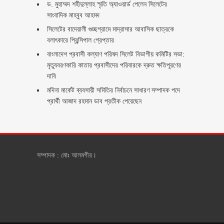
ড. মুহাম্মদ শহীদুল্লাহ স্মৃতি অ্যাওয়ার্ড পেলেন সিলেটের
সাংবাদিক মাহবুব আহমদ
সিলেটের বাদেয়ালী গুচ্ছগ্রামে মাদ্রাসার আবাসিক ছাত্রকে
বলাৎকারে প্রিন্সিপাল গ্রেপ্তার ‎
বাংলাদেশ প্রবাসী কল্যাণ পরিষদ সিলেট বিভাগীয় কমিটির সভা:
মৃত্যুবরণকারি কাতার প্রবাসীদের পরিবারকে দ্রুত ক্ষতিপূরণের
দাবি
মদিনা মার্কেট ব্যবসায়ী সমিতির নির্বাচনে সাধারণ সম্পাদক পদে
প্রার্থী আজাদ রহমান ডাব প্রতীক পেয়েছেন ‎
সম্পাদক : মোঃ আলমগীর।