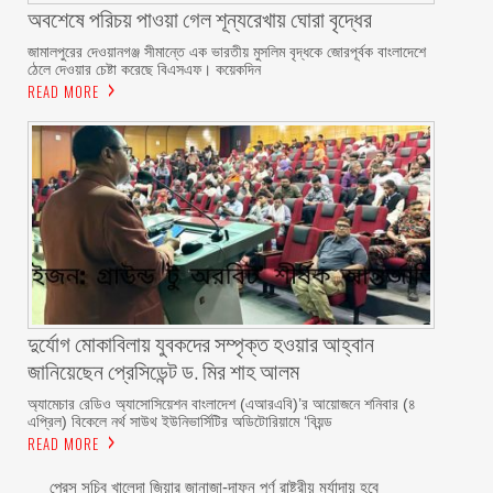
অবশেষে পরিচয় পাওয়া গেল শূন্যরেখায় ঘোরা বৃদ্ধের
জামালপুরের দেওয়ানগঞ্জ সীমান্তে এক ভারতীয় মুসলিম বৃদ্ধকে জোরপূর্বক বাংলাদেশে
ঠেলে দেওয়ার চেষ্টা করেছে বিএসএফ। কয়েকদিন
READ MORE
দুর্যোগ মোকাবিলায় যুবকদের সম্পৃক্ত হওয়ার আহ্বান
জানিয়েছেন প্রেসিডেন্ট ড. মির শাহ আলম ‎ ‎
অ্যামেচার রেডিও অ্যাসোসিয়েশন বাংলাদেশ (এআরএবি)’র আয়োজনে শনিবার (৪
এপ্রিল) বিকেলে নর্থ সাউথ ইউনিভার্সিটির অডিটোরিয়ামে ‘বিয়ন্ড
READ MORE
প্রেস সচিব খালেদা জিয়ার জানাজা-দাফন পূর্ণ রাষ্ট্রীয় মর্যাদায় হবে