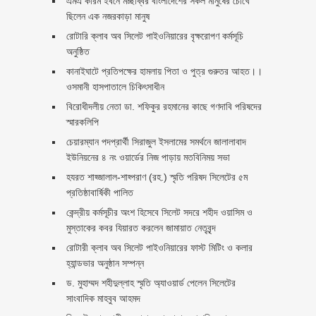
এমএ করিম ইবনে মচ্ছব্বির বাংলাদেশের সকল মানুষের চোখে
ছিলেন এক নজরকাড়া মানুষ ‎
রোটারি ক্লাব অব সিলেট পাইওনিয়ারের বৃক্ষরোপণ কর্মসূচি
অনুষ্ঠিত
কানাইঘাটে প্রতিপক্ষের হামলায় পিতা ও পুত্র গুরুতর আহত।।
ওসমানী হাসপাতালে চিকিৎসাধীন
বিরোধীদলীয় নেতা ডা. শফিকুর রহমানের কাছে গণদাবি পরিষদের
স্মারকলিপি ‎
চেয়ারম্যান পদপ্রার্থী সিরাজুল ইসলামের সমর্থনে জালালাবাদ
ইউনিয়নের ৪ নং ওয়ার্ডের নিজ পাড়ায় মতবিনিময় সভা
হযরত শাহ্জালাল-শাহ্পরাণ (রহ.) স্মৃতি পরিষদ সিলেটের ৫ম
প্রতিষ্ঠাবার্ষিকী পালিত ‎​
কেন্দ্রীয় কর্মসূচীর অংশ হিসেবে সিলেট সদরে শহীদ ওয়াসিম ও
মুস্তাকের কবর যিয়ারত করলেন জামায়াত নেতৃবৃন্দ ‎
রোটারী ক্লাব অব সিলেট পাইওনিয়ারের ফাস্ট মিটিং ও কলার
হ্যান্ডভার অনুষ্ঠান সম্পন্ন
ড. মুহাম্মদ শহীদুল্লাহ স্মৃতি অ্যাওয়ার্ড পেলেন সিলেটের
সাংবাদিক মাহবুব আহমদ