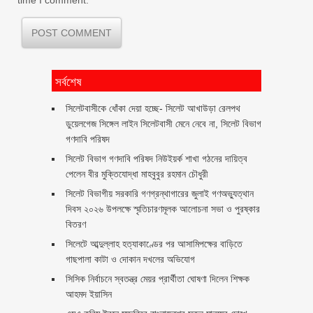
সর্বশেষ
‎সিলেটবাসীকে ধোঁকা দেয়া হচ্ছে- সিলেট আখাউড়া রেলপথ
ডুয়েলগেজ সিঙ্গেল লাইন সিলেটবাসী মেনে নেবে না, সিলেট বিভাগ
গণদাবি পরিষদ
সিলেট বিভাগ গণদাবি পরিষদ নিউইয়র্ক শাখা গঠনের দায়িত্ব
পেলেন বীর মুক্তিযোদ্ধা মাহবুবুর রহমান চৌধুরী ‎ ‎
সিলেট বিভাগীয় সরকারি গণগ্রন্থাগারের জুলাই গণঅভ্যুত্থান
দিবস ২০২৬ উপলক্ষে স্মৃতিচারণমূলক আলোচনা সভা ও পুরষ্কার
বিতরণ ‎ ‎
সিলেটে আব্দুল্লাহ হত্যাকাণ্ডের পর আসামিপক্ষের বাড়িতে
গাছপালা কাটা ও দোকান দখলের অভিযোগ
সিসিক নির্বাচনে স্বতন্ত্র মেয়র প্রার্থীতা ঘোষণা দিলেন শিক্ষক
আহমদ ইয়াসিন