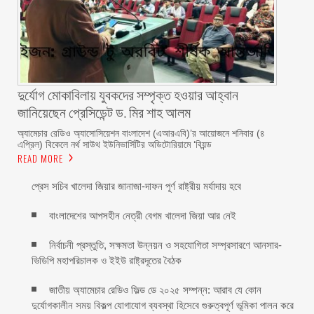
দুর্যোগ মোকাবিলায় যুবকদের সম্পৃক্ত হওয়ার আহ্বান
জানিয়েছেন প্রেসিডেন্ট ড. মির শাহ আলম ‎ ‎
অ্যামেচার রেডিও অ্যাসোসিয়েশন বাংলাদেশ (এআরএবি)’র আয়োজনে শনিবার (৪
এপ্রিল) বিকেলে নর্থ সাউথ ইউনিভার্সিটির অডিটোরিয়ামে ‘বিয়ন্ড
READ MORE
প্রেস সচিব খালেদা জিয়ার জানাজা-দাফন পূর্ণ রাষ্ট্রীয় মর্যাদায় হবে
বাংলাদেশের আপসহীন নেত্রী বেগম খালেদা জিয়া আর নেই
নির্বাচনী প্রস্তুতি, সক্ষমতা উন্নয়ন ও সহযোগিতা সম্প্রসারণে আনসার-
ভিডিপি মহাপরিচালক ও ইইউ রাষ্ট্রদূতের বৈঠক
জাতীয় অ্যামেচার রেডিও ফিল্ড ডে ২০২৫ সম্পন্ন: আরাব যে কোন
দুর্যোগকালীন সময় বিকল্প যোগাযোগ ব্যবস্থা হিসেবে গুরুত্বপূর্ণ ভূমিকা পালন করে