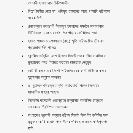
ওসমানী হাসপাতালে চিকিৎসাধীন
বিরোধীদলীয় নেতা ডা. শফিকুর রহমানের কাছে গণদাবি পরিষদের
স্মারকলিপি ‎
চেয়ারম্যান পদপ্রার্থী সিরাজুল ইসলামের সমর্থনে জালালাবাদ
ইউনিয়নের ৪ নং ওয়ার্ডের নিজ পাড়ায় মতবিনিময় সভা
হযরত শাহ্জালাল-শাহ্পরাণ (রহ.) স্মৃতি পরিষদ সিলেটের ৫ম
প্রতিষ্ঠাবার্ষিকী পালিত ‎​
কেন্দ্রীয় কর্মসূচীর অংশ হিসেবে সিলেট সদরে শহীদ ওয়াসিম ও
মুস্তাকের কবর যিয়ারত করলেন জামায়াত নেতৃবৃন্দ ‎
রোটারী ক্লাব অব সিলেট পাইওনিয়ারের ফাস্ট মিটিং ও কলার
হ্যান্ডভার অনুষ্ঠান সম্পন্ন
ড. মুহাম্মদ শহীদুল্লাহ স্মৃতি অ্যাওয়ার্ড পেলেন সিলেটের
সাংবাদিক মাহবুব আহমদ
সিলেটের বাদেয়ালী গুচ্ছগ্রামে মাদ্রাসার আবাসিক ছাত্রকে
বলাৎকারে প্রিন্সিপাল গ্রেপ্তার ‎
বাংলাদেশ প্রবাসী কল্যাণ পরিষদ সিলেট বিভাগীয় কমিটির সভা:
মৃত্যুবরণকারি কাতার প্রবাসীদের পরিবারকে দ্রুত ক্ষতিপূরণের
দাবি