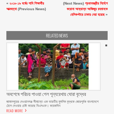
«
২০১৮-১৯ বর্ষের শাবি শিক্ষার্থীর
(Next News)
প্রধানমন্ত্রীর নির্দেশে
আত্মহত্যা
(Previous News)
করোনা আক্রান্ত আজিজুর রহমানকে
হেলিকপ্টারে ঢাকায় নেয়া হয়েছে
»
RELATED NEWS
অবশেষে পরিচয় পাওয়া গেল শূন্যরেখায় ঘোরা বৃদ্ধের
জামালপুরের দেওয়ানগঞ্জ সীমান্তে এক ভারতীয় মুসলিম বৃদ্ধকে জোরপূর্বক বাংলাদেশে
ঠেলে দেওয়ার চেষ্টা করেছে বিএসএফ। কয়েকদিন
READ MORE