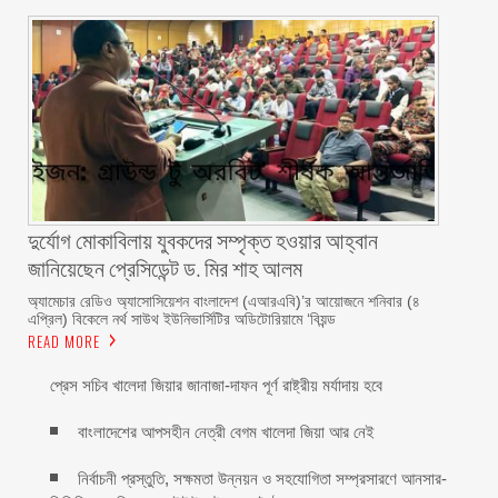
দুর্যোগ মোকাবিলায় যুবকদের সম্পৃক্ত হওয়ার আহ্বান
জানিয়েছেন প্রেসিডেন্ট ড. মির শাহ আলম ‎ ‎
অ্যামেচার রেডিও অ্যাসোসিয়েশন বাংলাদেশ (এআরএবি)’র আয়োজনে শনিবার (৪
এপ্রিল) বিকেলে নর্থ সাউথ ইউনিভার্সিটির অডিটোরিয়ামে ‘বিয়ন্ড
READ MORE
প্রেস সচিব খালেদা জিয়ার জানাজা-দাফন পূর্ণ রাষ্ট্রীয় মর্যাদায় হবে
বাংলাদেশের আপসহীন নেত্রী বেগম খালেদা জিয়া আর নেই
নির্বাচনী প্রস্তুতি, সক্ষমতা উন্নয়ন ও সহযোগিতা সম্প্রসারণে আনসার-