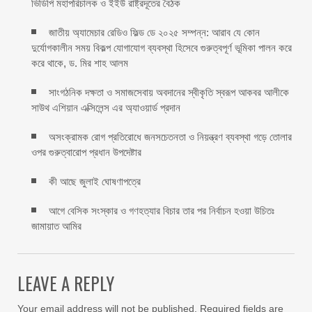
ভিডিপি মহাপরিচালক ও ইইউ রাষ্ট্রদূতের বৈঠক
জাতীয় অ্যামেচার রেডিও ফিল্ড ডে ২০২৫ সম্পন্ন: আরাব যে কোন
দুর্যোগকালীন সময় বিকল্প যোগাযোগ ব্যবস্থা হিসেবে গুরুত্বপূর্ণ ভূমিকা পালন করে
করে থাকে, ড. মির শাহ আলম
সাংগঠনিক দক্ষতা ও সমাজসেবায় অবদানের স্বীকৃতি স্বরূপ আকবর আলীকে
সাউথ এশিয়ান এক্সিলেন্স এর অ্যাওয়ার্ড প্রদান
অসংক্রামক রোগ প্রতিরোধে জনসচেতনতা ও নিয়ন্ত্রণ ব্যবস্থা গড়ে তোলার
ওপর গুরুত্বারোপ প্রধান উপদেষ্টার
কী আছে জুলাই ঘোষণাপত্রে
আগে বেসিক সংস্কার ও গণহত্যার বিচার তার পর নির্বাচন হওয়া উচিতঃ
জামায়াত আমির
LEAVE A REPLY
Your email address will not be published.
Required fields are