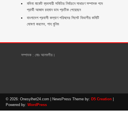
মদিনা মার্কেট ব্যবসায়ী সমিতির নির্বাচনে সাধারণ সম্পাদক পদে
প্রার্থী আজাদ রহমান ডাব প্রতীক পেয়েছেন ‎
‎বাংলাদেশ প্রবাসী কল্যাণ পরিষদের সিলেট বিভাগীয় কমিটি
ঘোষণা করলেন, শাহ মুনিম
সম্পাদক : মোঃ আলমগীর।
© 2026: Onesylhet24.com
| NewsPress Theme by:
D5 Creation
|
Powered by:
WordPress