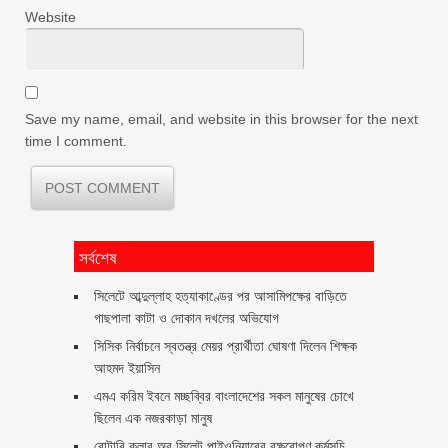
Website
Save my name, email, and website in this browser for the next
time I comment.
সর্বশেষ
সিলেটে আব্দুল্লাহ হত্যাকাণ্ডের পর আসামিপক্ষের বাড়িতে
গাছপালা কাটা ও দোকান দখলের অভিযোগ
সিসিক নির্বাচনে স্বতন্ত্র মেয়র প্রার্থীতা ঘোষণা দিলেন শিক্ষক
আহমদ ইয়াসিন
এমএ করিম ইবনে মচ্ছব্বির বাংলাদেশের সকল মানুষের চোখে
ছিলেন এক নজরকাড়া মানুষ ‎
রোটারি ক্লাব অব সিলেট পাইওনিয়ারের বৃক্ষরোপণ কর্মসূচি