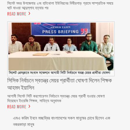
সিলেট সদর উপজেলার ২নং হাটখোলা ইউনিয়নের দিঘীরপাড় গ্রামে সাম্প্রতিক সময়ে
ঘটে যাওয়া আব্দুল্লাহ হত্যার পর
READ MORE
সিসিক নির্বাচনে স্বতন্ত্র মেয়র প্রার্থীতা ঘোষণা দিলেন শিক্ষক
আহমদ ইয়াসিন
আগামী সিলেট সিটি করপোরেশন নির্বাচনে স্বতন্ত্র মেয়র প্রার্থী হওয়ার ঘোষণা
দিয়েছেন ইংরেজি শিক্ষক, সাহিত্য অনুবাদক
READ MORE
এমএ করিম ইবনে মচ্ছব্বির বাংলাদেশের সকল মানুষের চোখে ছিলেন এক
নজরকাড়া মানুষ ‎