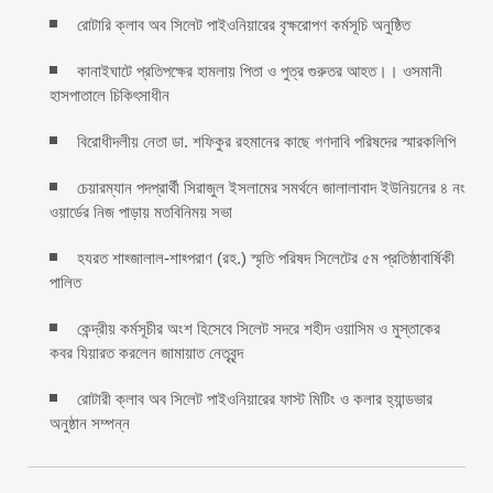
রোটারি ক্লাব অব সিলেট পাইওনিয়ারের বৃক্ষরোপণ কর্মসূচি অনুষ্ঠিত
কানাইঘাটে প্রতিপক্ষের হামলায় পিতা ও পুত্র গুরুতর আহত।। ওসমানী
হাসপাতালে চিকিৎসাধীন
বিরোধীদলীয় নেতা ডা. শফিকুর রহমানের কাছে গণদাবি পরিষদের স্মারকলিপি ‎
চেয়ারম্যান পদপ্রার্থী সিরাজুল ইসলামের সমর্থনে জালালাবাদ ইউনিয়নের ৪ নং
ওয়ার্ডের নিজ পাড়ায় মতবিনিময় সভা
হযরত শাহ্জালাল-শাহ্পরাণ (রহ.) স্মৃতি পরিষদ সিলেটের ৫ম প্রতিষ্ঠাবার্ষিকী
পালিত ‎​
কেন্দ্রীয় কর্মসূচীর অংশ হিসেবে সিলেট সদরে শহীদ ওয়াসিম ও মুস্তাকের
কবর যিয়ারত করলেন জামায়াত নেতৃবৃন্দ ‎
রোটারী ক্লাব অব সিলেট পাইওনিয়ারের ফাস্ট মিটিং ও কলার হ্যান্ডভার
অনুষ্ঠান সম্পন্ন