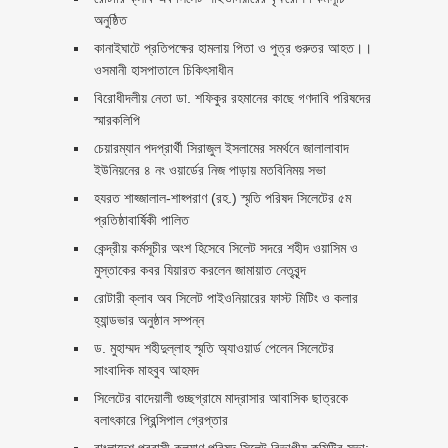
অনুষ্ঠিত
কানাইঘাটে প্রতিপক্ষের হামলায় পিতা ও পুত্র গুরুতর আহত।।
ওসমানী হাসপাতালে চিকিৎসাধীন
বিরোধীদলীয় নেতা ডা. শফিকুর রহমানের কাছে গণদাবি পরিষদের
স্মারকলিপি ‎
চেয়ারম্যান পদপ্রার্থী সিরাজুল ইসলামের সমর্থনে জালালাবাদ
ইউনিয়নের ৪ নং ওয়ার্ডের নিজ পাড়ায় মতবিনিময় সভা
হযরত শাহ্জালাল-শাহ্পরাণ (রহ.) স্মৃতি পরিষদ সিলেটের ৫ম
প্রতিষ্ঠাবার্ষিকী পালিত ‎​
কেন্দ্রীয় কর্মসূচীর অংশ হিসেবে সিলেট সদরে শহীদ ওয়াসিম ও
মুস্তাকের কবর যিয়ারত করলেন জামায়াত নেতৃবৃন্দ ‎
রোটারী ক্লাব অব সিলেট পাইওনিয়ারের ফাস্ট মিটিং ও কলার
হ্যান্ডভার অনুষ্ঠান সম্পন্ন
ড. মুহাম্মদ শহীদুল্লাহ স্মৃতি অ্যাওয়ার্ড পেলেন সিলেটের
সাংবাদিক মাহবুব আহমদ
সিলেটের বাদেয়ালী গুচ্ছগ্রামে মাদ্রাসার আবাসিক ছাত্রকে
বলাৎকারে প্রিন্সিপাল গ্রেপ্তার ‎
বাংলাদেশ প্রবাসী কল্যাণ পরিষদ সিলেট বিভাগীয় কমিটির সভা: