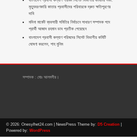
মৃত্যুবরণকারি কাতার প্রবাসীদের পরিবারকে দ্রুত ক্ষতিপূরণের
দাবি
মদিনা মার্কেট ব্যবসায়ী সমিতির নির্বাচনে সাধারণ সম্পাদক পদে
প্রার্থী আজাদ রহমান ডাব প্রতীক পেয়েছেন ‎
‎বাংলাদেশ প্রবাসী কল্যাণ পরিষদের সিলেট বিভাগীয় কমিটি
ঘোষণা করলেন, শাহ মুনিম
সম্পাদক : মোঃ আলমগীর।
© 2026: Onesylhet24.com
| NewsPress Theme by:
D5 Creation
|
Powered by:
WordPress