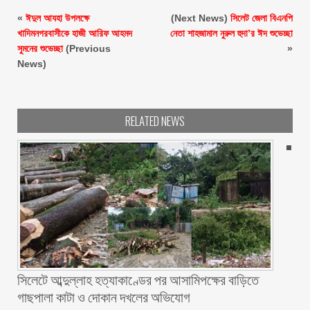
«
ঈদুল আযহা উপলক্ষে
(Next News)
সিলেট জেলা বিএনপি
খাদিমনগরবাসীকে হাজী আরিফ আহমদ
নেতা শাহজামাল নুরুল হুদা’র ঈদ শুভেচ্ছা
সুমনের শুভেচ্ছা
(Previous
»
News)
RELATED NEWS
সিলেটে আব্দুল্লাহ হত্যাকাণ্ডের পর আসামিপক্ষের বাড়িতে
গাছপালা কাটা ও দোকান দখলের অভিযোগ