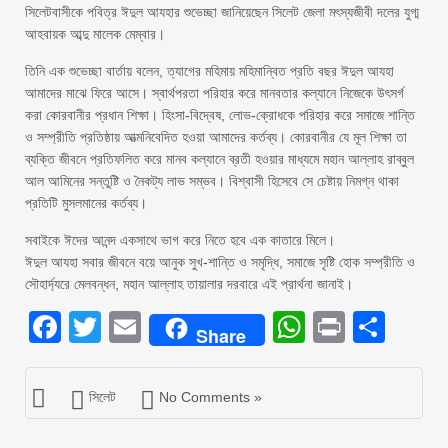
সিলেটবাসীকে পবিত্র ঈদুল আযহার শুভেচ্ছা জানিয়েছেন সিলেট জেলা মৎস্যজীবী দলের যুগ্ম
আহবায়ক আব্দু মালেক মেম্বার।
তিনি এক শুভেচ্ছা বার্তায় বলেন, ত্যাগের মহিমায় মহিমান্বিত প্রতি বছর ঈদুল আযহা
আমাদের মাঝে ফিরে আসে। স্বার্থপরতা পরিহার করে মানবতার কল্যানে নিজেকে উৎসর্গ
করা কোরবানীর প্রধান শিক্ষা। হিংসা-বিদ্বেষ, লোভ-ক্রোধকে পরিহার করে সমাজে শান্তি
ও সম্প্রীতি প্রতিষ্ঠায় আত্মনিবেদিত হওয়া আমাদের কর্তব্য। কোরবানীর যে মূল শিক্ষা তা
ব্যক্তি জীবনে প্রতিফলিত করে মানব কল্যানে ব্রতী হওয়ার মাধ্যমে মহান আল্লাহ রাব্বুল
আল আমিনের সন্তুষ্টি ও নৈকট্য লাভ সম্ভব। বিশ্বাসী হিসেবে সে চেষ্টায় নিমগ্ন থাকা
প্রতিটি মুসলমানের কর্তব্য।
সবাইকে ঈদের আনন্দ একসাথে ভাগ করে নিতে হবে এক কাতারে মিলে।
ঈদুল আযহা সবার জীবনে বয়ে আনুক সুখ-শান্তি ও সমৃদ্ধি, সমাজে সৃষ্টি হোক সম্প্রীতি ও
সৌহার্দ্যরে মেলবন্ধন, মহান আল্লাহ তায়ালার দরবারে এই প্রার্থনা জানাই।
Facebook
Twitter
Email
WhatsAp
Print
Sha
Share
সিলেট
No Comments »