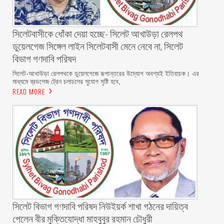
‎সিলেটবাসীকে ধোঁকা দেয়া হচ্ছে- সিলেট আখাউড়া রেলপথ
ডুয়েলগেজ সিঙ্গেল লাইন সিলেটবাসী মেনে নেবে না, সিলেট
বিভাগ গণদাবি পরিষদ
‎​সিলেট-আখাউড়া রেলপথকে ডুয়েলগেজে রূপান্তরের উদ্যোগ অবশ্যই ইতিবাচক। এর
মাধ্যমে ব্রডগেজ ট্রেন চলাচলের সুযোগ সৃষ্টি হবে,
READ MORE
সিলেট বিভাগ গণদাবি পরিষদ নিউইয়র্ক শাখা গঠনের দায়িত্ব
পেলেন বীর মুক্তিযোদ্ধা মাহবুবুর রহমান চৌধুরী ‎ ‎