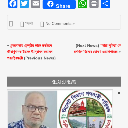
Facebook
Twitter
Email
WhatsAp
Print
Sha
Share
সিলেট
No Comments »
«
বন্দরবাজার কেন্দ্রীয় জামে মসজিদে
(Next News)
‘আয়া সুফিয়া’কে
জীবাণুনাশক টানেল উদ্বোধন করলেন
মসজিদ হিসেবে ঘোষণা এরদোগানের
»
পররাষ্ট্রমন্ত্রী
(Previous News)
RELATED NEWS