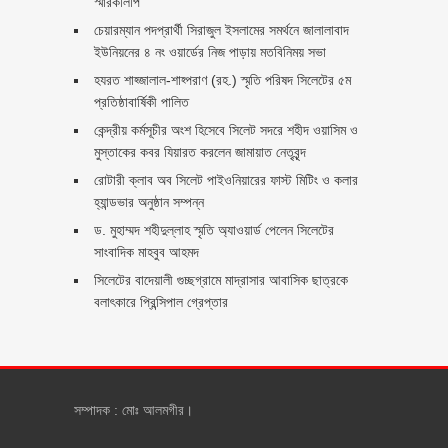
স্মারকলিপি ‎
চেয়ারম্যান পদপ্রার্থী সিরাজুল ইসলামের সমর্থনে জালালাবাদ
ইউনিয়নের ৪ নং ওয়ার্ডের নিজ পাড়ায় মতবিনিময় সভা
হযরত শাহ্জালাল-শাহ্পরাণ (রহ.) স্মৃতি পরিষদ সিলেটের ৫ম
প্রতিষ্ঠাবার্ষিকী পালিত ‎​
কেন্দ্রীয় কর্মসূচীর অংশ হিসেবে সিলেট সদরে শহীদ ওয়াসিম ও
মুস্তাকের কবর যিয়ারত করলেন জামায়াত নেতৃবৃন্দ ‎
রোটারী ক্লাব অব সিলেট পাইওনিয়ারের ফাস্ট মিটিং ও কলার
হ্যান্ডভার অনুষ্ঠান সম্পন্ন
ড. মুহাম্মদ শহীদুল্লাহ স্মৃতি অ্যাওয়ার্ড পেলেন সিলেটের
সাংবাদিক মাহবুব আহমদ
সিলেটের বাদেয়ালী গুচ্ছগ্রামে মাদ্রাসার আবাসিক ছাত্রকে
বলাৎকারে প্রিন্সিপাল গ্রেপ্তার ‎
সম্পাদক : মোঃ আলমগীর।