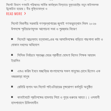
‎সিলেট বিভাগ গণদাবি পরিষদের সার্বিক কার্যক্রম বিস্তারে যুক্তরাষ্ট্রে নতুন মাইলফলক
উন্মোচিত হয়েছে। বীর মুক্তিযোদ্ধা ও
READ MORE
সিলেট বিভাগীয় সরকারি গণগ্রন্থাগারের জুলাই গণঅভ্যুত্থান দিবস ২০২৬
উপলক্ষে স্মৃতিচারণমূলক আলোচনা সভা ও পুরষ্কার বিতরণ ‎ ‎
সিলেটে আব্দুল্লাহ হত্যাকাণ্ডের পর আসামিপক্ষের বাড়িতে গাছপালা কাটা ও
দোকান দখলের অভিযোগ
সিসিক নির্বাচনে স্বতন্ত্র মেয়র প্রার্থীতা ঘোষণা দিলেন শিক্ষক আহমদ
ইয়াসিন
এমএ করিম ইবনে মচ্ছব্বির বাংলাদেশের সকল মানুষের চোখে ছিলেন এক
নজরকাড়া মানুষ ‎
রোটারি ক্লাব অব সিলেট পাইওনিয়ারের বৃক্ষরোপণ কর্মসূচি অনুষ্ঠিত
কানাইঘাটে প্রতিপক্ষের হামলায় পিতা ও পুত্র গুরুতর আহত।। ওসমানী
হাসপাতালে চিকিৎসাধীন