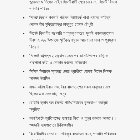
ডুয়েলগেজ সিঙ্গেল লাইন সিলেটবাসী মেনে নেবে না, সিলেট বিভাগ
গণদাবি পরিষদ
সিলেট বিভাগ গণদাবি পরিষদ নিউইয়র্ক শাখা গঠনের দায়িত্ব
পেলেন বীর মুক্তিযোদ্ধা মাহবুবুর রহমান চৌধুরী ‎ ‎
সিলেট বিভাগীয় সরকারি গণগ্রন্থাগারের জুলাই গণঅভ্যুত্থান
দিবস ২০২৬ উপলক্ষে স্মৃতিচারণমূলক আলোচনা সভা ও পুরষ্কার
বিতরণ ‎ ‎
সিলেটে আব্দুল্লাহ হত্যাকাণ্ডের পর আসামিপক্ষের বাড়িতে
গাছপালা কাটা ও দোকান দখলের অভিযোগ
সিসিক নির্বাচনে স্বতন্ত্র মেয়র প্রার্থীতা ঘোষণা দিলেন শিক্ষক
আহমদ ইয়াসিন
এমএ করিম ইবনে মচ্ছব্বির বাংলাদেশের সকল মানুষের চোখে
ছিলেন এক নজরকাড়া মানুষ ‎
রোটারি ক্লাব অব সিলেট পাইওনিয়ারের বৃক্ষরোপণ কর্মসূচি
অনুষ্ঠিত
কানাইঘাটে প্রতিপক্ষের হামলায় পিতা ও পুত্র গুরুতর আহত।।
ওসমানী হাসপাতালে চিকিৎসাধীন
বিরোধীদলীয় নেতা ডা. শফিকুর রহমানের কাছে গণদাবি পরিষদের