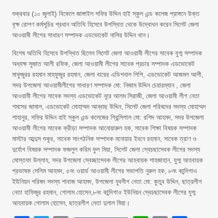
শুক্রবার (১০ জুলাই) বিকেলে জাঙ্গাইল সফির উদ্দিন হাই স্কুল এন্ড কলেজ প্রাঙ্গনে উক্ত
বৃক্ষ রোপণ কর্মসূচির প্রধান অতিথি হিসেবে উপস্থিত থেকে উদ্বোধন করেন সিলেট জেলা
আওয়ামী লীগের সাধারণ সম্পাদক এডভোকেট নাসির উদ্দিন খান।
বিশেষ অতিথি হিসেবে উপস্থিত ছিলেন সিলেট জেলা আওয়ামী লীগের সাবেক যুগ্ম সম্পাদক
অধ্যক্ষ সুজাত আলী রফিক, জেলা আওয়ামী লীগের সাবেক প্রচার সম্পাদক এডভোকেট
মাফুজুরর রহমান মাহফুজুর রহমান, জেলা বারের এডিশনাল পিপি, এডভোকেট আজমল আলী,
সদর উপজেলা আওয়ামীলীগের সাধারণ সম্পাদক মো: নিজাম উদ্দিন চেয়ারম্যান , জেলা
আওয়ামী লীগের সাবেক সদস্য এডভোকেট নূরে আলম সিরাজী, জেলা আওয়ামী লীগ নেতা
শমসের জামাল, এডভোকেট মোহাম্মদ আব্বাছ উদ্দিন, সিলেট জেলা পরিষদের সদস্য মোহাম্মদ
শাহানুর, সফির উদ্দিন হাই স্কুল এন্ড কলেজের প্রিন্সিপাল মো: রশিদ আহমদ, সদর উপজেলা
আওয়ামী লীগের সাবেক ক্রীড়া সম্পাদক আনোয়ারুল হক, সাবেক শিক্ষা বিষয়ক সম্পাদক
মাস্টার আব্দুস শুকুর, সাবেক সাংগঠনিক সম্পাদক মনোয়ার ইবনে রহমান, সাবেক ত্রাণ ও
দুর্যোগ বিষয়ক সম্পাদক ফজলুল করিম ফুল মিয়া, সিলেট জেলা স্বেচছাসেবক লীগের সদস্য
মোস্তফা উল্লাহ, সদর উপজেলা স্বেচ্ছাসেবক লীগের আহবায়ক শাহজাহান, যুগ্ম আহবায়ক
প্রভাষক সেলিম আহমদ, ৫নং ওয়ার্ড আওয়ামী লীগের সভাপতি নুরুল হক, ৮নং কান্দিগাও
ইউনিয়ন পরিষদ সদস্য শাবাজ আহমদ, উপজেলা যুবলীগ নেতা মো: কুতুব উদ্দিন, ছাত্রলীগ
নেতা হাফিজুর রহমান, গোলাম হোসেন,৮নং কান্দিগাও ইউনিয়ন স্বেচছাসেবক লীগের যুগ্ম
আহবায়ক গোলাম হোসেন, ছাত্রলীগ নেতা দুলাল মিয়া।