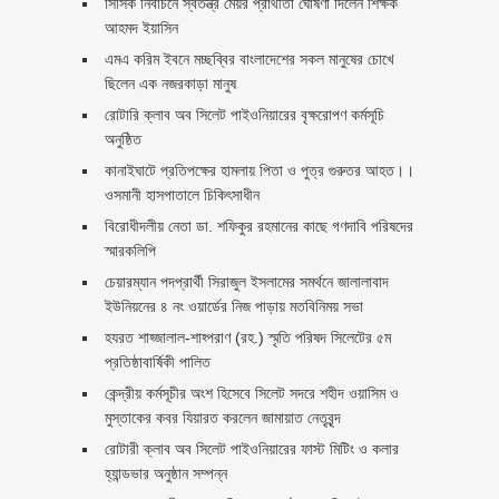
সিসিক নির্বাচনে স্বতন্ত্র মেয়র প্রার্থীতা ঘোষণা দিলেন শিক্ষক
আহমদ ইয়াসিন
এমএ করিম ইবনে মচ্ছব্বির বাংলাদেশের সকল মানুষের চোখে
ছিলেন এক নজরকাড়া মানুষ ‎
রোটারি ক্লাব অব সিলেট পাইওনিয়ারের বৃক্ষরোপণ কর্মসূচি
অনুষ্ঠিত
কানাইঘাটে প্রতিপক্ষের হামলায় পিতা ও পুত্র গুরুতর আহত।।
ওসমানী হাসপাতালে চিকিৎসাধীন
বিরোধীদলীয় নেতা ডা. শফিকুর রহমানের কাছে গণদাবি পরিষদের
স্মারকলিপি ‎
চেয়ারম্যান পদপ্রার্থী সিরাজুল ইসলামের সমর্থনে জালালাবাদ
ইউনিয়নের ৪ নং ওয়ার্ডের নিজ পাড়ায় মতবিনিময় সভা
হযরত শাহ্জালাল-শাহ্পরাণ (রহ.) স্মৃতি পরিষদ সিলেটের ৫ম
প্রতিষ্ঠাবার্ষিকী পালিত ‎​
কেন্দ্রীয় কর্মসূচীর অংশ হিসেবে সিলেট সদরে শহীদ ওয়াসিম ও
মুস্তাকের কবর যিয়ারত করলেন জামায়াত নেতৃবৃন্দ ‎
রোটারী ক্লাব অব সিলেট পাইওনিয়ারের ফাস্ট মিটিং ও কলার
হ্যান্ডভার অনুষ্ঠান সম্পন্ন