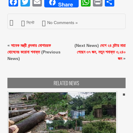
Facebook
Twitter
Email
WhatsAp
Print
Sha
Share
সিলেট
No Comments »
«
সাবেক মন্ত্রী খন্দকার মোশাররফ
(Next News)
দেশে ২৪ ঘন্টায় মারা
হোসেনের করোনা শনাক্ত
(Previous
গেছেন ৩৭ জন, নতুন শনাক্ত ৩,২৪০
News)
জন
»
RELATED NEWS