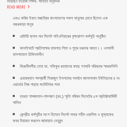
দিয়েছেন ইংরেজি শিক্ষক, সাহিত্য অনুবাদক
READ MORE
এমএ করিম ইবনে মচ্ছব্বির বাংলাদেশের সকল মানুষের চোখে ছিলেন এক
নজরকাড়া মানুষ ‎
রোটারি ক্লাব অব সিলেট পাইওনিয়ারের বৃক্ষরোপণ কর্মসূচি অনুষ্ঠিত
কানাইঘাটে প্রতিপক্ষের হামলায় পিতা ও পুত্র গুরুতর আহত।। ওসমানী
হাসপাতালে চিকিৎসাধীন
বিরোধীদলীয় নেতা ডা. শফিকুর রহমানের কাছে গণদাবি পরিষদের স্মারকলিপি ‎
চেয়ারম্যান পদপ্রার্থী সিরাজুল ইসলামের সমর্থনে জালালাবাদ ইউনিয়নের ৪ নং
ওয়ার্ডের নিজ পাড়ায় মতবিনিময় সভা
হযরত শাহ্জালাল-শাহ্পরাণ (রহ.) স্মৃতি পরিষদ সিলেটের ৫ম প্রতিষ্ঠাবার্ষিকী
পালিত ‎​
কেন্দ্রীয় কর্মসূচীর অংশ হিসেবে সিলেট সদরে শহীদ ওয়াসিম ও মুস্তাকের
কবর যিয়ারত করলেন জামায়াত নেতৃবৃন্দ ‎