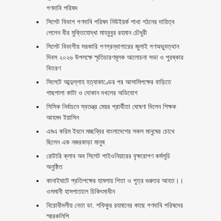
গণদাবি পরিষদ
সিলেট বিভাগ গণদাবি পরিষদ নিউইয়র্ক শাখা গঠনের দায়িত্ব
পেলেন বীর মুক্তিযোদ্ধা মাহবুবুর রহমান চৌধুরী ‎ ‎
সিলেট বিভাগীয় সরকারি গণগ্রন্থাগারের জুলাই গণঅভ্যুত্থান
দিবস ২০২৬ উপলক্ষে স্মৃতিচারণমূলক আলোচনা সভা ও পুরষ্কার
বিতরণ ‎ ‎
সিলেটে আব্দুল্লাহ হত্যাকাণ্ডের পর আসামিপক্ষের বাড়িতে
গাছপালা কাটা ও দোকান দখলের অভিযোগ
সিসিক নির্বাচনে স্বতন্ত্র মেয়র প্রার্থীতা ঘোষণা দিলেন শিক্ষক
আহমদ ইয়াসিন
এমএ করিম ইবনে মচ্ছব্বির বাংলাদেশের সকল মানুষের চোখে
ছিলেন এক নজরকাড়া মানুষ ‎
রোটারি ক্লাব অব সিলেট পাইওনিয়ারের বৃক্ষরোপণ কর্মসূচি
অনুষ্ঠিত
কানাইঘাটে প্রতিপক্ষের হামলায় পিতা ও পুত্র গুরুতর আহত।।
ওসমানী হাসপাতালে চিকিৎসাধীন
বিরোধীদলীয় নেতা ডা. শফিকুর রহমানের কাছে গণদাবি পরিষদের
স্মারকলিপি ‎