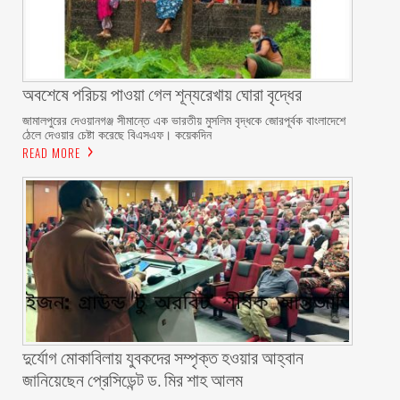
অবশেষে পরিচয় পাওয়া গেল শূন্যরেখায় ঘোরা বৃদ্ধের
জামালপুরের দেওয়ানগঞ্জ সীমান্তে এক ভারতীয় মুসলিম বৃদ্ধকে জোরপূর্বক বাংলাদেশে
ঠেলে দেওয়ার চেষ্টা করেছে বিএসএফ। কয়েকদিন
READ MORE
দুর্যোগ মোকাবিলায় যুবকদের সম্পৃক্ত হওয়ার আহ্বান
জানিয়েছেন প্রেসিডেন্ট ড. মির শাহ আলম ‎ ‎