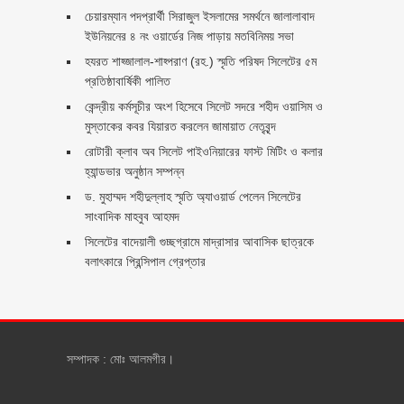
চেয়ারম্যান পদপ্রার্থী সিরাজুল ইসলামের সমর্থনে জালালাবাদ
ইউনিয়নের ৪ নং ওয়ার্ডের নিজ পাড়ায় মতবিনিময় সভা
হযরত শাহ্জালাল-শাহ্পরাণ (রহ.) স্মৃতি পরিষদ সিলেটের ৫ম
প্রতিষ্ঠাবার্ষিকী পালিত ‎​
কেন্দ্রীয় কর্মসূচীর অংশ হিসেবে সিলেট সদরে শহীদ ওয়াসিম ও
মুস্তাকের কবর যিয়ারত করলেন জামায়াত নেতৃবৃন্দ ‎
রোটারী ক্লাব অব সিলেট পাইওনিয়ারের ফাস্ট মিটিং ও কলার
হ্যান্ডভার অনুষ্ঠান সম্পন্ন
ড. মুহাম্মদ শহীদুল্লাহ স্মৃতি অ্যাওয়ার্ড পেলেন সিলেটের
সাংবাদিক মাহবুব আহমদ
সিলেটের বাদেয়ালী গুচ্ছগ্রামে মাদ্রাসার আবাসিক ছাত্রকে
বলাৎকারে প্রিন্সিপাল গ্রেপ্তার ‎
সম্পাদক : মোঃ আলমগীর।