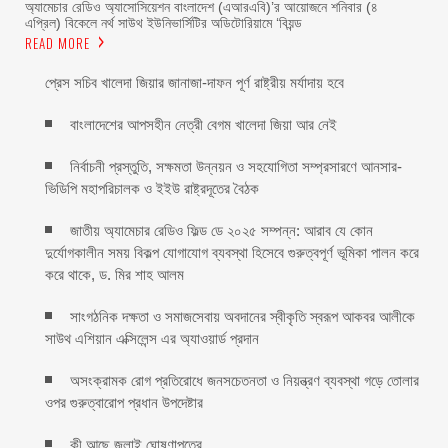
অ্যামেচার রেডিও অ্যাসোসিয়েশন বাংলাদেশ (এআরএবি)’র আয়োজনে শনিবার (৪
এপ্রিল) বিকেলে নর্থ সাউথ ইউনিভার্সিটির অডিটোরিয়ামে ‘বিয়ন্ড
READ MORE
প্রেস সচিব খালেদা জিয়ার জানাজা-দাফন পূর্ণ রাষ্ট্রীয় মর্যাদায় হবে
বাংলাদেশের আপসহীন নেত্রী বেগম খালেদা জিয়া আর নেই
নির্বাচনী প্রস্তুতি, সক্ষমতা উন্নয়ন ও সহযোগিতা সম্প্রসারণে আনসার-
ভিডিপি মহাপরিচালক ও ইইউ রাষ্ট্রদূতের বৈঠক
জাতীয় অ্যামেচার রেডিও ফিল্ড ডে ২০২৫ সম্পন্ন: আরাব যে কোন
দুর্যোগকালীন সময় বিকল্প যোগাযোগ ব্যবস্থা হিসেবে গুরুত্বপূর্ণ ভূমিকা পালন করে
করে থাকে, ড. মির শাহ আলম
সাংগঠনিক দক্ষতা ও সমাজসেবায় অবদানের স্বীকৃতি স্বরূপ আকবর আলীকে
সাউথ এশিয়ান এক্সিলেন্স এর অ্যাওয়ার্ড প্রদান
অসংক্রামক রোগ প্রতিরোধে জনসচেতনতা ও নিয়ন্ত্রণ ব্যবস্থা গড়ে তোলার
ওপর গুরুত্বারোপ প্রধান উপদেষ্টার
কী আছে জুলাই ঘোষণাপত্রে