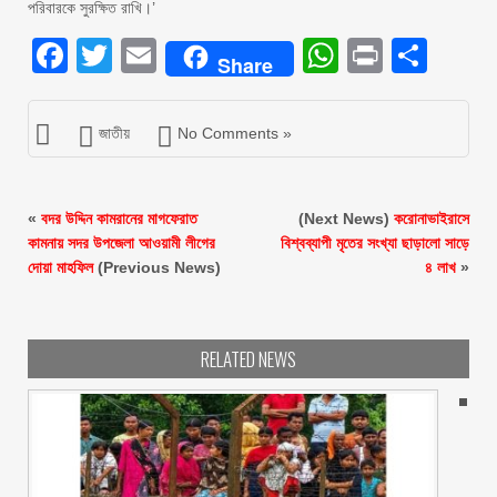
পরিবারকে সুরক্ষিত রাখি।’
Facebook
Twitter
Email
WhatsAp
Print
Sha
Share
জাতীয়
No Comments »
«
বদর উদ্দিন কামরানের মাগফেরাত
(Next News)
করোনাভাইরাসে
কামনায় সদর উপজেলা আওয়ামী লীগের
বিশ্বব্যাপী মৃতের সংখ্যা ছাড়ালো সাড়ে
দোয়া মাহফিল
(Previous News)
৪ লাখ
»
RELATED NEWS