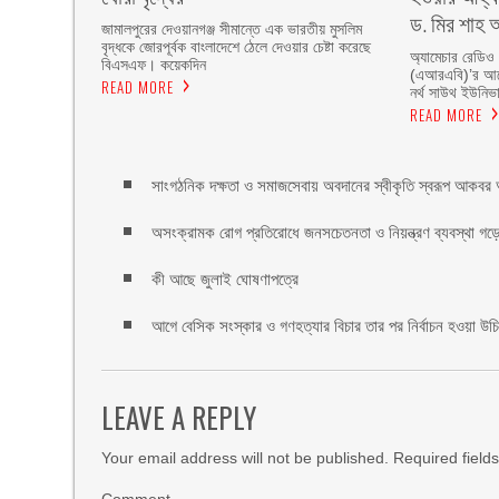
ড. মির শাহ আ
জামালপুরের দেওয়ানগঞ্জ সীমান্তে এক ভারতীয় মুসলিম
বৃদ্ধকে জোরপূর্বক বাংলাদেশে ঠেলে দেওয়ার চেষ্টা করেছে
অ্যামেচার রেডিও
বিএসএফ। কয়েকদিন
(এআরএবি)’র আয়ো
READ MORE
নর্থ সাউথ ইউনিভার
READ MORE
সাংগঠনিক দক্ষতা ও সমাজসেবায় অবদানের স্বীকৃতি স্বরূপ আকবর আ
অসংক্রামক রোগ প্রতিরোধে জনসচেতনতা ও নিয়ন্ত্রণ ব্যবস্থা গড়ে 
কী আছে জুলাই ঘোষণাপত্রে
আগে বেসিক সংস্কার ও গণহত্যার বিচার তার পর নির্বাচন হওয়া উ
LEAVE A REPLY
Your email address will not be published.
Required field