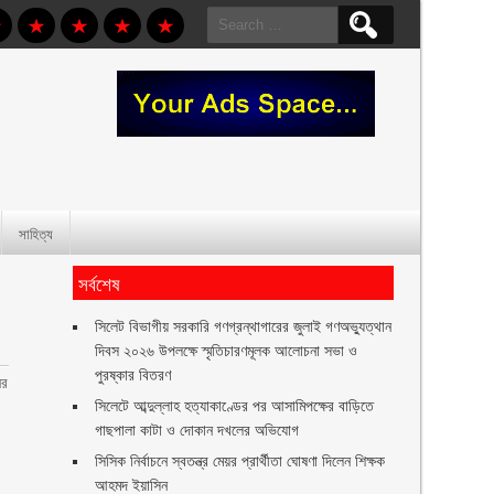
Search
for:
সাহিত্য
সর্বশেষ
সিলেট বিভাগীয় সরকারি গণগ্রন্থাগারের জুলাই গণঅভ্যুত্থান
দিবস ২০২৬ উপলক্ষে স্মৃতিচারণমূলক আলোচনা সভা ও
পুরষ্কার বিতরণ ‎ ‎
ের
সিলেটে আব্দুল্লাহ হত্যাকাণ্ডের পর আসামিপক্ষের বাড়িতে
গাছপালা কাটা ও দোকান দখলের অভিযোগ
সিসিক নির্বাচনে স্বতন্ত্র মেয়র প্রার্থীতা ঘোষণা দিলেন শিক্ষক
আহমদ ইয়াসিন