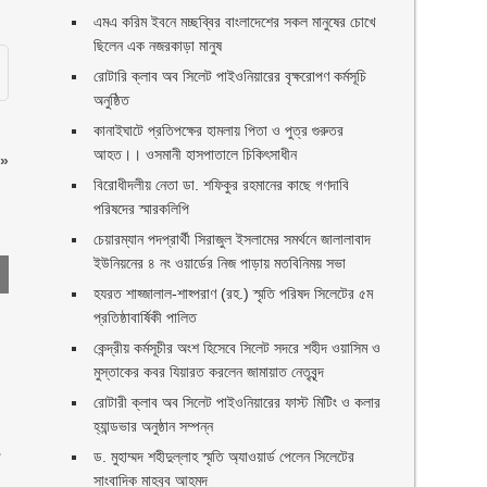
এমএ করিম ইবনে মচ্ছব্বির বাংলাদেশের সকল মানুষের চোখে
ছিলেন এক নজরকাড়া মানুষ ‎
রোটারি ক্লাব অব সিলেট পাইওনিয়ারের বৃক্ষরোপণ কর্মসূচি
অনুষ্ঠিত
কানাইঘাটে প্রতিপক্ষের হামলায় পিতা ও পুত্র গুরুতর
আহত।। ওসমানী হাসপাতালে চিকিৎসাধীন
»
বিরোধীদলীয় নেতা ডা. শফিকুর রহমানের কাছে গণদাবি
পরিষদের স্মারকলিপি ‎
চেয়ারম্যান পদপ্রার্থী সিরাজুল ইসলামের সমর্থনে জালালাবাদ
ইউনিয়নের ৪ নং ওয়ার্ডের নিজ পাড়ায় মতবিনিময় সভা
হযরত শাহ্জালাল-শাহ্পরাণ (রহ.) স্মৃতি পরিষদ সিলেটের ৫ম
প্রতিষ্ঠাবার্ষিকী পালিত ‎​
কেন্দ্রীয় কর্মসূচীর অংশ হিসেবে সিলেট সদরে শহীদ ওয়াসিম ও
মুস্তাকের কবর যিয়ারত করলেন জামায়াত নেতৃবৃন্দ ‎
রোটারী ক্লাব অব সিলেট পাইওনিয়ারের ফাস্ট মিটিং ও কলার
হ্যান্ডভার অনুষ্ঠান সম্পন্ন
া
ড. মুহাম্মদ শহীদুল্লাহ স্মৃতি অ্যাওয়ার্ড পেলেন সিলেটের
সাংবাদিক মাহবুব আহমদ