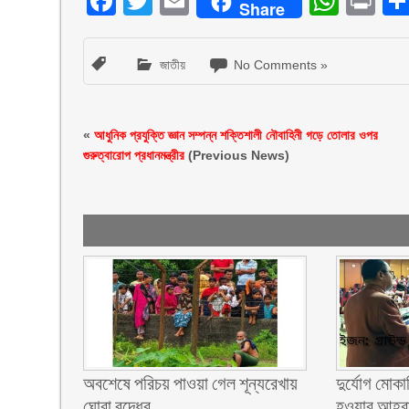
Facebook
Twitter
Email
What
Pr
Share
জাতীয়
No Comments »
«
আধুনিক প্রযুক্তি জ্ঞান সম্পন্ন শক্তিশালী নৌবাহিনী গড়ে তোলার ওপর
গুরুত্বারোপ প্রধানমন্ত্রীর
(Previous News)
অবশেষে পরিচয় পাওয়া গেল শূন্যরেখায়
দুর্যোগ মোকা
ঘোরা বৃদ্ধের
হওয়ার আহ্বা