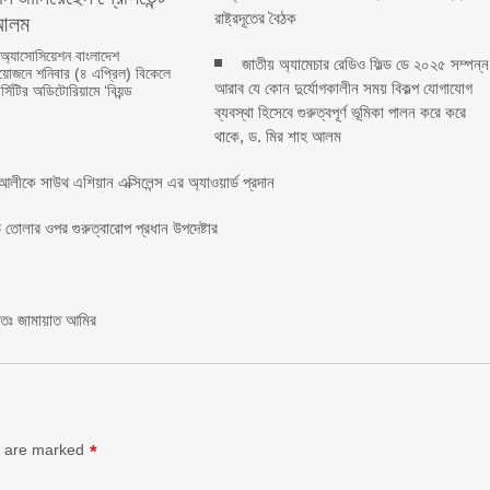
লম ‎ ‎
রাষ্ট্রদূতের বৈঠক
 অ্যাসোসিয়েশন বাংলাদেশ
জাতীয় অ্যামেচার রেডিও ফিল্ড ডে ২০২৫ সম্পন্ন
জনে শনিবার (৪ এপ্রিল) বিকেলে
আরাব যে কোন দুর্যোগকালীন সময় বিকল্প যোগাযোগ
্সিটির অডিটোরিয়ামে ‘বিয়ন্ড
ব্যবস্থা হিসেবে গুরুত্বপূর্ণ ভূমিকা পালন করে করে
থাকে, ড. মির শাহ আলম
লীকে সাউথ এশিয়ান এক্সিলেন্স এর অ্যাওয়ার্ড প্রদান
তোলার ওপর গুরুত্বারোপ প্রধান উপদেষ্টার
চিতঃ জামায়াত আমির
s are marked
*