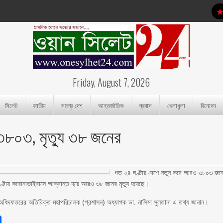
Friday, August 7, 2026
সিলেট
জাতীয়
সমগ্র দেশ
আন্তর্জাতিক
প্রবাস
খেলাধুলা
বিনোদন
৩৮০৩, মৃত্যু ৩৮ জনের
গত ২৪ ঘণ্টায় দেশে নতুন করে আরও ৩৮০৩ জন
্টায় করোনাভাইরাসে আক্রান্ত হয়ে আরও ৩৮ জনের মৃত্যু হয়েছে।
স্থ্য অধিদফতরের অতিরিক্ত মহাপরিচালক (প্রশাসন) অধ্যাপক ডা. নাসিমা সুলতানা এ তথ্য জানান।