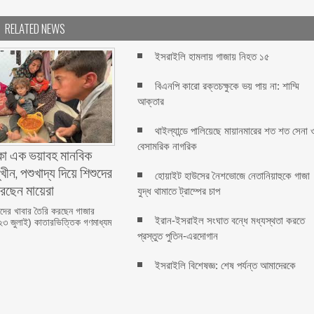
RELATED NEWS
ইসরাইলি হামলায় গাজায় নিহত ১৫
বিএনপি কারো রক্তচক্ষুকে ভয় পায় না: শাম্মি
আক্তার
থাইল্যান্ডে পালিয়েছে মায়ানমারের শত শত সেনা 
বেসামরিক নাগরিক
া এক ভয়াবহ মানবিক
খীন, পশুখাদ্য দিয়ে শিশুদের
হোয়াইট হাউসের নৈশভোজে নেতানিয়াহুকে গাজা
করছেন মায়েরা
যুদ্ধ থামাতে ট্রাম্পের চাপ
শুদের খাবার তৈরি করছেন গাজার
ইরান-ইসরাইল সংঘাত বন্ধে মধ্যস্থতা করতে
(২৩ জুলাই) কাতারভিত্তিক গণমাধ্যম
প্রস্তুত পুতিন-এরদোগান
ইসরাইলি বিশেষজ্ঞ: শেষ পর্যন্ত আমাদেরকে