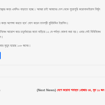
াস্থ্যর জন্য এমসিও বাড়াতে হচ্ছে। আমরা চাই আমাদের দেশ থেকে পুরোপুরি করোনাভাইরাস নির্মূল
্য অপেক্ষা করতে হবে’ যোগ করেন তানশ্রী মুহিউদ্দিন ইয়াসিন।
ষেধ আরোপ করে চতুর্থবারের মতো বাড়িয়ে ১২ মে পর্যন্ত ঘোষণা করা হয়। এবার সেই বিধিনিষেধ
িন।
আর মৃত্যু হয়েছে ১০৮ জনের।
sApp
int
Share
s
(Next News)
দেশে করোনা শনাক্ত ১হাজার ৩৪, মৃত ১১ জন