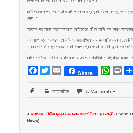
নিকট প্রার্থনা করি যেন কোভিড -১৯ থেকে মুক্তি পাই।’
তিনি আরও বলেন, ‘আমি জানি এটা আমাদের জন্য খুবই কষ্টকর, কিন্তু সবার সুস্ব
হোক।’
‘ইতোমধ্যেই আমরা করোনাভাইরাস প্রতিরোধে এগিয়ে আছি এবং আরও সাফল্যের জন
এর আগে করোনাভাইরাস মোকাবিলায় মালয়েশিয়ায় গত ১৮ মার্চ থেকে চলাচলে বিধিনি
বাড়িয়ে আগামী ৯ জুন পর্যন্ত ঘোষণা করলেন প্রধানমন্ত্রী তানশ্রী মুহিউদ্দিন ইয়াস
রোববার পর্যন্ত দেশটিতে ৬ হাজার ৫৮৯ জন করোনাভাইরাসে আক্রান্ত হয়েছে। 
Facebook
Twitter
Email
What
Pr
Share
আন্তর্জাতিক
No Comments »
«
আবারোও শারীরিক দূরত্ব মেনে চলার পরামর্শ দিলেন প্রধানমন্ত্রী
(Previou
News)