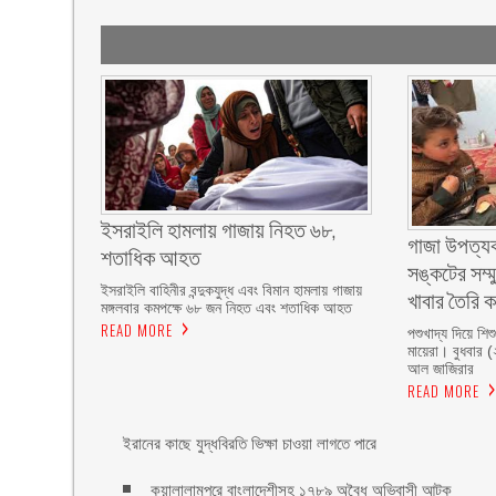
ইসরাইলি হামলায় গাজায় নিহত ৬৮,
গাজা উপত্যক
শতাধিক আহত
সঙ্কটের সম্মু
ইসরাইলি বাহিনীর বন্দুকযুদ্ধ এবং বিমান হামলায় গাজায়
খাবার তৈরি 
মঙ্গলবার কমপক্ষে ৬৮ জন নিহত এবং শতাধিক আহত
READ MORE
পশুখাদ্য দিয়ে শি
মায়েরা। বুধবার 
আল জাজিরার
READ MORE
ইরানের কাছে যুদ্ধবিরতি ভিক্ষা চাওয়া লাগতে পারে
কুয়ালালামপুরে বাংলাদেশীসহ ১৭৮৯ অবৈধ অভিবাসী আটক