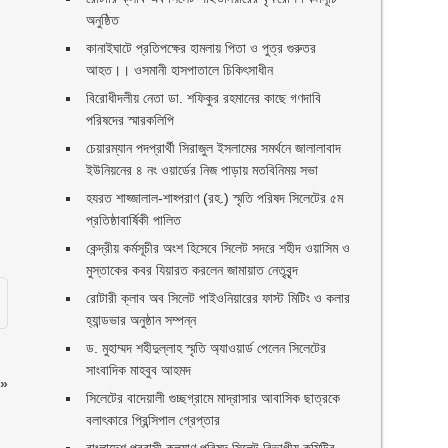
অনুষ্ঠিত
কানাইঘাটে প্রতিপক্ষের হামলায় পিতা ও পুত্র গুরুতর
আহত।। ওসমানী হাসপাতালে চিকিৎসাধীন
বিরোধীদলীয় নেতা ডা. শফিকুর রহমানের কাছে গণদাবি
পরিষদের স্মারকলিপি ‎
চেয়ারম্যান পদপ্রার্থী সিরাজুল ইসলামের সমর্থনে জালালাবাদ
ইউনিয়নের ৪ নং ওয়ার্ডের নিজ পাড়ায় মতবিনিময় সভা
হযরত শাহ্জালাল-শাহ্পরাণ (রহ.) স্মৃতি পরিষদ সিলেটের ৫ম
প্রতিষ্ঠাবার্ষিকী পালিত ‎​
কেন্দ্রীয় কর্মসূচীর অংশ হিসেবে সিলেট সদরে শহীদ ওয়াসিম ও
মুস্তাকের কবর যিয়ারত করলেন জামায়াত নেতৃবৃন্দ ‎
রোটারী ক্লাব অব সিলেট পাইওনিয়ারের ফাস্ট মিটিং ও কলার
হ্যান্ডভার অনুষ্ঠান সম্পন্ন
ড. মুহাম্মদ শহীদুল্লাহ স্মৃতি অ্যাওয়ার্ড পেলেন সিলেটের
সাংবাদিক মাহবুব আহমদ
»
সিলেটের বাদেয়ালী গুচ্ছগ্রামে মাদ্রাসার আবাসিক ছাত্রকে
বলাৎকারে প্রিন্সিপাল গ্রেপ্তার ‎