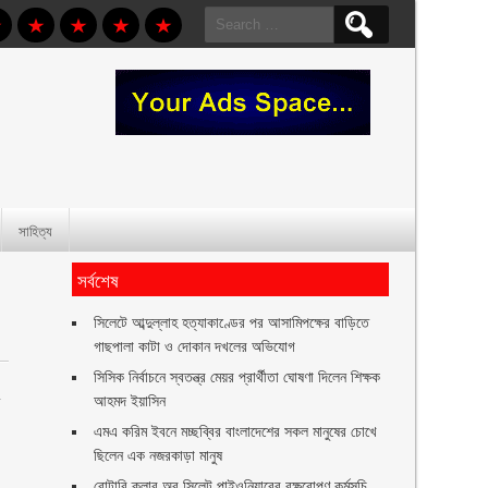
Search
for:
সাহিত্য
সর্বশেষ
সিলেটে আব্দুল্লাহ হত্যাকাণ্ডের পর আসামিপক্ষের বাড়িতে
গাছপালা কাটা ও দোকান দখলের অভিযোগ
সিসিক নির্বাচনে স্বতন্ত্র মেয়র প্রার্থীতা ঘোষণা দিলেন শিক্ষক
আহমদ ইয়াসিন
ে
এমএ করিম ইবনে মচ্ছব্বির বাংলাদেশের সকল মানুষের চোখে
ছিলেন এক নজরকাড়া মানুষ ‎
রোটারি ক্লাব অব সিলেট পাইওনিয়ারের বৃক্ষরোপণ কর্মসূচি