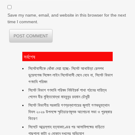
Save my name, email, and website in this browser for the next
time I comment.
সর্বশেষ
‎সিলেটবাসীকে ধোঁকা দেয়া হচ্ছে- সিলেট আখাউড়া রেলপথ
ডুয়েলগেজ সিঙ্গেল লাইন সিলেটবাসী মেনে নেবে না, সিলেট বিভাগ
গণদাবি পরিষদ
সিলেট বিভাগ গণদাবি পরিষদ নিউইয়র্ক শাখা গঠনের দায়িত্ব
পেলেন বীর মুক্তিযোদ্ধা মাহবুবুর রহমান চৌধুরী ‎ ‎
সিলেট বিভাগীয় সরকারি গণগ্রন্থাগারের জুলাই গণঅভ্যুত্থান
দিবস ২০২৬ উপলক্ষে স্মৃতিচারণমূলক আলোচনা সভা ও পুরষ্কার
বিতরণ ‎ ‎
সিলেটে আব্দুল্লাহ হত্যাকাণ্ডের পর আসামিপক্ষের বাড়িতে
গাছপালা কাটা ও দোকান দখলের অভিযোগ