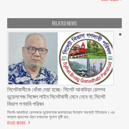
RELATED NEWS
‎সিলেটবাসীকে ধোঁকা দেয়া হচ্ছে- সিলেট আখাউড়া রেলপথ
ডুয়েলগেজ সিঙ্গেল লাইন সিলেটবাসী মেনে নেবে না, সিলেট
বিভাগ গণদাবি পরিষদ
‎​সিলেট-আখাউড়া রেলপথকে ডুয়েলগেজে রূপান্তরের উদ্যোগ অবশ্যই ইতিবাচক। এর
মাধ্যমে ব্রডগেজ ট্রেন চলাচলের সুযোগ সৃষ্টি হবে,
READ MORE