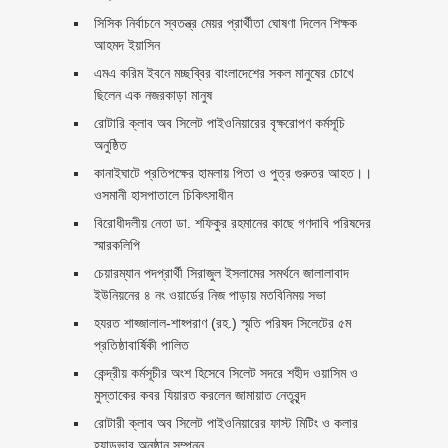
সিসিক নির্বাচনে স্বতন্ত্র মেয়র প্রার্থীতা ঘোষণা দিলেন শিক্ষক
আহমদ ইয়াসিন
এমএ করিম ইবনে মচ্ছব্বির বাংলাদেশের সকল মানুষের চোখে
ছিলেন এক নজরকাড়া মানুষ ‎
রোটারি ক্লাব অব সিলেট পাইওনিয়ারের বৃক্ষরোপণ কর্মসূচি
অনুষ্ঠিত
কানাইঘাটে প্রতিপক্ষের হামলায় পিতা ও পুত্র গুরুতর আহত।।
ওসমানী হাসপাতালে চিকিৎসাধীন
বিরোধীদলীয় নেতা ডা. শফিকুর রহমানের কাছে গণদাবি পরিষদের
স্মারকলিপি ‎
চেয়ারম্যান পদপ্রার্থী সিরাজুল ইসলামের সমর্থনে জালালাবাদ
ইউনিয়নের ৪ নং ওয়ার্ডের নিজ পাড়ায় মতবিনিময় সভা
হযরত শাহ্জালাল-শাহ্পরাণ (রহ.) স্মৃতি পরিষদ সিলেটের ৫ম
প্রতিষ্ঠাবার্ষিকী পালিত ‎​
কেন্দ্রীয় কর্মসূচীর অংশ হিসেবে সিলেট সদরে শহীদ ওয়াসিম ও
মুস্তাকের কবর যিয়ারত করলেন জামায়াত নেতৃবৃন্দ ‎
রোটারী ক্লাব অব সিলেট পাইওনিয়ারের ফাস্ট মিটিং ও কলার
হ্যান্ডভার অনুষ্ঠান সম্পন্ন