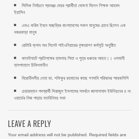
সিসিক নির্বাচনে স্বতন্ত্র মেয়র প্রার্থীতা ঘোষণা দিলেন শিক্ষক আহমদ
ইয়াসিন
এমএ করিম ইবনে মচ্ছব্বির বাংলাদেশের সকল মানুষের চোখে ছিলেন এক
নজরকাড়া মানুষ ‎
রোটারি ক্লাব অব সিলেট পাইওনিয়ারের বৃক্ষরোপণ কর্মসূচি অনুষ্ঠিত
কানাইঘাটে প্রতিপক্ষের হামলায় পিতা ও পুত্র গুরুতর আহত।। ওসমানী
হাসপাতালে চিকিৎসাধীন
বিরোধীদলীয় নেতা ডা. শফিকুর রহমানের কাছে গণদাবি পরিষদের স্মারকলিপি ‎
চেয়ারম্যান পদপ্রার্থী সিরাজুল ইসলামের সমর্থনে জালালাবাদ ইউনিয়নের ৪ নং
ওয়ার্ডের নিজ পাড়ায় মতবিনিময় সভা
LEAVE A REPLY
Your email address will not be published.
Required fields are