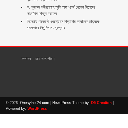
ড. মুহাম্মদ শহীদুল্লাহ স্মৃতি অ্যাওয়ার্ড পেলেন সিলেটের
সাংবাদিক মাহবুব আহমদ
সিলেটের বাদেয়ালী গুচ্ছগ্রামে মাদ্রাসার আবাসিক ছাত্রকে
বলাৎকারে প্রিন্সিপাল গ্রেপ্তার ‎
সম্পাদক : মোঃ আলমগীর।
© 2026: Onesylhet24.com
| NewsPress Theme by:
D5 Creation
|
Powered by:
WordPress