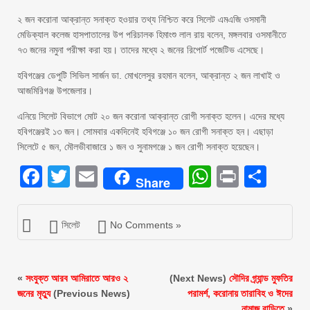
২ জন করোনা আক্রান্ত সনাক্ত হওয়ার তথ্য নিশ্চিত করে সিলেট এমএজি ওসমানী
মেডিক্যাল কলেজ হাসপাতালের উপ পরিচালক হিমাংশু লাল রায় বলেন, মঙ্গলবার ওসমানীতে
৭৩ জনের নমুনা পরীক্ষা করা হয়। তাদের মধ্যে ২ জনের রিপোর্ট পজেটিভ এসেছে।
হবিগঞ্জের ডেপুটি সিভিল সার্জন ডা. মোখলেসুর রহমান বলেন, আক্রান্ত ২ জন লাখাই ও
আজমিরিগঞ্জ উপজেলার।
এনিয়ে সিলেট বিভাগে মোট ২০ জন করোনা আক্রান্ত রোগী সনাক্ত হলেন। এদের মধ্যে
হবিগঞ্জেরই ১৩ জন। সোমবার একদিনেই হবিগঞ্জে ১০ জন রোগী সনাক্ত হন। এছাড়া
সিলেটে ৫ জন, মৌলভীবাজারে ১ জন ও সুনামগঞ্জে ১ জন রোগী সনাক্ত হয়েছেন।
Facebook
Twitter
Email
WhatsAp
Print
Sha
Share
সিলেট
No Comments »
«
সংযুক্ত আরব আমিরাতে আরও ২
(Next News)
সৌদির গ্র্যান্ড মুফতির
জনের মৃত্যু
(Previous News)
পরামর্শ, করোনায় তারাবিহ ও ঈদের
নামাজ বাড়িতে
»