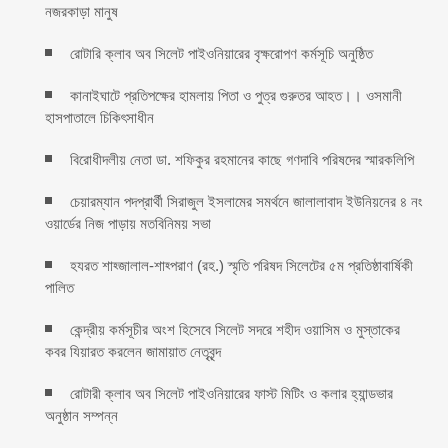
নজরকাড়া মানুষ ‎
রোটারি ক্লাব অব সিলেট পাইওনিয়ারের বৃক্ষরোপণ কর্মসূচি অনুষ্ঠিত
কানাইঘাটে প্রতিপক্ষের হামলায় পিতা ও পুত্র গুরুতর আহত।। ওসমানী
হাসপাতালে চিকিৎসাধীন
বিরোধীদলীয় নেতা ডা. শফিকুর রহমানের কাছে গণদাবি পরিষদের স্মারকলিপি ‎
চেয়ারম্যান পদপ্রার্থী সিরাজুল ইসলামের সমর্থনে জালালাবাদ ইউনিয়নের ৪ নং
ওয়ার্ডের নিজ পাড়ায় মতবিনিময় সভা
হযরত শাহ্জালাল-শাহ্পরাণ (রহ.) স্মৃতি পরিষদ সিলেটের ৫ম প্রতিষ্ঠাবার্ষিকী
পালিত ‎​
কেন্দ্রীয় কর্মসূচীর অংশ হিসেবে সিলেট সদরে শহীদ ওয়াসিম ও মুস্তাকের
কবর যিয়ারত করলেন জামায়াত নেতৃবৃন্দ ‎
রোটারী ক্লাব অব সিলেট পাইওনিয়ারের ফাস্ট মিটিং ও কলার হ্যান্ডভার
অনুষ্ঠান সম্পন্ন