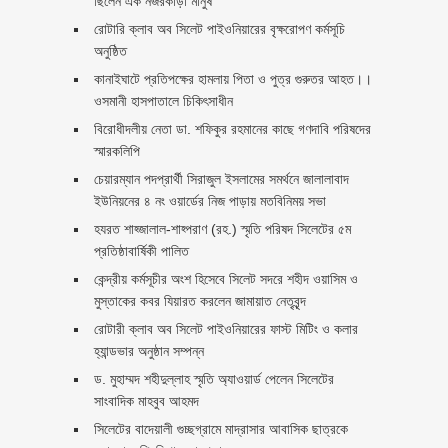
ছিলেন এক নজরকাড়া মানুষ ‎
রোটারি ক্লাব অব সিলেট পাইওনিয়ারের বৃক্ষরোপণ কর্মসূচি
অনুষ্ঠিত
কানাইঘাটে প্রতিপক্ষের হামলায় পিতা ও পুত্র গুরুতর আহত।।
ওসমানী হাসপাতালে চিকিৎসাধীন
বিরোধীদলীয় নেতা ডা. শফিকুর রহমানের কাছে গণদাবি পরিষদের
স্মারকলিপি ‎
চেয়ারম্যান পদপ্রার্থী সিরাজুল ইসলামের সমর্থনে জালালাবাদ
ইউনিয়নের ৪ নং ওয়ার্ডের নিজ পাড়ায় মতবিনিময় সভা
হযরত শাহ্জালাল-শাহ্পরাণ (রহ.) স্মৃতি পরিষদ সিলেটের ৫ম
প্রতিষ্ঠাবার্ষিকী পালিত ‎​
কেন্দ্রীয় কর্মসূচীর অংশ হিসেবে সিলেট সদরে শহীদ ওয়াসিম ও
মুস্তাকের কবর যিয়ারত করলেন জামায়াত নেতৃবৃন্দ ‎
রোটারী ক্লাব অব সিলেট পাইওনিয়ারের ফাস্ট মিটিং ও কলার
হ্যান্ডভার অনুষ্ঠান সম্পন্ন
ড. মুহাম্মদ শহীদুল্লাহ স্মৃতি অ্যাওয়ার্ড পেলেন সিলেটের
সাংবাদিক মাহবুব আহমদ
সিলেটের বাদেয়ালী গুচ্ছগ্রামে মাদ্রাসার আবাসিক ছাত্রকে