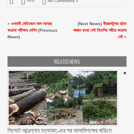
সিলেট
No Comments »
«
ওসমানী মেডিকেলে কাল আসছে
(Next News)
মীরবক্সটুলায় হঠাত
করোনা পরীক্ষার মেশিন
(Previous
অজ্ঞান হওয়া সেই বিদেশির শরীরে করোনা
News)
নেই
»
RELATED NEWS
সিলেটে আব্দুল্লাহ হত্যাকাণ্ডের পর আসামিপক্ষের বাড়িতে