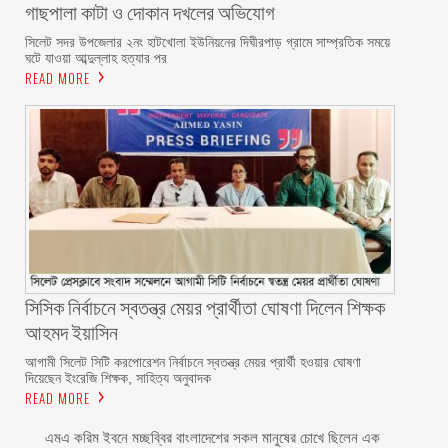
গাছপালা কাটা ও দোকান দখলের অভিযোগ
সিলেট সদর উপজেলার ২নং হাটখোলা ইউনিয়নের দিঘীরপাড় গ্রামে সাম্প্রতিক সময়ে
ঘটে যাওয়া আব্দুল্লাহ হত্যার পর
READ MORE
সিসিক নির্বাচনে স্বতন্ত্র মেয়র প্রার্থীতা ঘোষণা দিলেন শিক্ষক
আহমদ ইয়াসিন
আগামী সিলেট সিটি করপোরেশন নির্বাচনে স্বতন্ত্র মেয়র প্রার্থী হওয়ার ঘোষণা
দিয়েছেন ইংরেজি শিক্ষক, সাহিত্য অনুবাদক
READ MORE
এমএ করিম ইবনে মচ্ছব্বির বাংলাদেশের সকল মানুষের চোখে ছিলেন এক