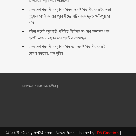
বলাৎকারে প্রিন্সিপাল গ্রেপ্তার ‎
বাংলাদেশ প্রবাসী কল্যাণ পরিষদ সিলেট বিভাগীয় কমিটির সভা:
মৃত্যুবরণকারি কাতার প্রবাসীদের পরিবারকে দ্রুত ক্ষতিপূরণের
দাবি
মদিনা মার্কেট ব্যবসায়ী সমিতির নির্বাচনে সাধারণ সম্পাদক পদে
প্রার্থী আজাদ রহমান ডাব প্রতীক পেয়েছেন ‎
‎বাংলাদেশ প্রবাসী কল্যাণ পরিষদের সিলেট বিভাগীয় কমিটি
ঘোষণা করলেন, শাহ মুনিম
সম্পাদক : মোঃ আলমগীর।
© 2026: Onesylhet24.com
| NewsPress Theme by:
D5 Creation
|