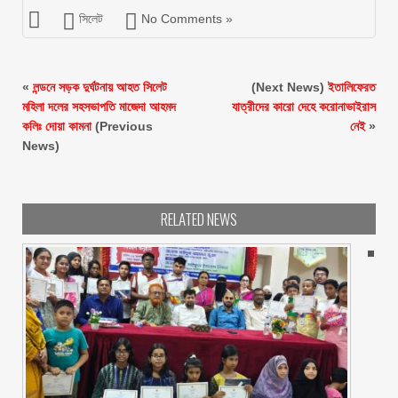
সিলেট
No Comments »
«
লন্ডনে সড়ক দুর্ঘটনায় আহত সিলেট
(Next News)
ইতালিফেরত
মহিলা দলের সহসভাপতি মাজেদা আহমদ
যাত্রীদের কারো দেহে করোনাভাইরাস
কলিঃ দোয়া কামনা
(Previous
নেই
»
News)
RELATED NEWS