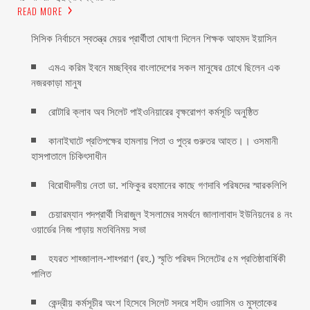
READ MORE
সিসিক নির্বাচনে স্বতন্ত্র মেয়র প্রার্থীতা ঘোষণা দিলেন শিক্ষক আহমদ ইয়াসিন
এমএ করিম ইবনে মচ্ছব্বির বাংলাদেশের সকল মানুষের চোখে ছিলেন এক
নজরকাড়া মানুষ ‎
রোটারি ক্লাব অব সিলেট পাইওনিয়ারের বৃক্ষরোপণ কর্মসূচি অনুষ্ঠিত
কানাইঘাটে প্রতিপক্ষের হামলায় পিতা ও পুত্র গুরুতর আহত।। ওসমানী
হাসপাতালে চিকিৎসাধীন
বিরোধীদলীয় নেতা ডা. শফিকুর রহমানের কাছে গণদাবি পরিষদের স্মারকলিপি ‎
চেয়ারম্যান পদপ্রার্থী সিরাজুল ইসলামের সমর্থনে জালালাবাদ ইউনিয়নের ৪ নং
ওয়ার্ডের নিজ পাড়ায় মতবিনিময় সভা
হযরত শাহ্জালাল-শাহ্পরাণ (রহ.) স্মৃতি পরিষদ সিলেটের ৫ম প্রতিষ্ঠাবার্ষিকী
পালিত ‎​
কেন্দ্রীয় কর্মসূচীর অংশ হিসেবে সিলেট সদরে শহীদ ওয়াসিম ও মুস্তাকের