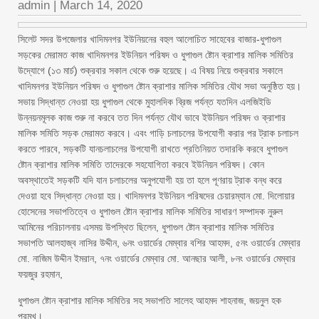
admin
|
March 14, 2020
সিলেট সদর উপজেলার খাদিমনগর ইউনিয়নের বহুল আলোচিত সাহেবের বাজার-ধুপাগুল
সড়কের মেরামত কাজ খাদিমনগর ইউনিয়ন পরিষদ ও ধুপাগুল ষ্টোন ক্রাশার মালিক সমিতির
উদ্যোগে (১৩ মার্চ) শুক্রবার সকাল থেকে শুরু হয়েছে। এ বিষয় নিয়ে শুক্রবার সকালে
খাদিমনগর ইউনিয়ন পরিষদ ও ধুপাগুল ষ্টোন ক্রাশার মালিক সমিতির যৌথ সভা অনুষ্ঠিত হয়।
সভায় সিদ্ধান্ত নেওয়া হয় ধুপাগুল থেকে মুহালদিক ব্রিজ পর্যন্ত যতদিন এলজিইডি
উন্নয়নমূলক কাজ শুরু না করবে তত দিন পর্যন্ত যৌথ ভাবে ইউনিয়ন পরিষদ ও ক্রাশার
মালিক সমিতি সড়ক মেরামত করবে। এবং গাড়ি চলাচলের উপযোগী করার পর ট্রাক চলাচল
করতে পারবে, সড়কটি যানচলাচলের উপযোগী রাখতে প্রতিনিয়ত তদারকি করবে ধুপাগুল
ষ্টোন ক্রাশার মালিক সমিতি তাদেরকে সহযোগিতা করবে ইউনিয়ন পরিষদ। কোন
অবস্থাতেই সড়কটি যদি যান চলাচলের অনুপযোগী হয় তা হলে পূণরায় ট্রাক বন্ধ করে
দেওয়া হবে সিদ্ধান্ত নেওয়া হয়। খাদিমনগর ইউনিয়ন পরিষদের চেয়ারম্যান মো. দিলোয়ার
হোসেনের সভাপতিত্বে ও ধুপাগুল ষ্টোন ক্রাশার মালিক সমিতির সাধারণ সম্পাদক নুরুল
আমিনের পরিচালনায় এসময় উপস্থিত ছিলেন, ধুপাগুল ষ্টোন ক্রাশার মালিক সমিতির
সভাপতি আলহাজ্ব নাসির উদ্দীন, ৬নং ওয়ার্ডের মেম্বার বশির আহমদ, ৫নং ওয়ার্ডের মেম্বার
মো. নাজিম উদ্দীন ইমরান, ৭নং ওয়ার্ডের মেম্বার মো. আনছার আলী, ৮নং ওয়ার্ডের মেম্বার
ফয়জুর রহমান,
ধুপাগুল ষ্টোন ক্রাশার মালিক সমিতির সহ সভাপতি সালেহ আহমদ শাহনাজ, জয়নুল হক
প্রমুখ।