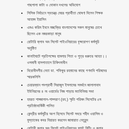
গাছপালা কাটা ও দোকান দখলের অভিযোগ
সিসিক নির্বাচনে স্বতন্ত্র মেয়র প্রার্থীতা ঘোষণা দিলেন শিক্ষক
আহমদ ইয়াসিন
এমএ করিম ইবনে মচ্ছব্বির বাংলাদেশের সকল মানুষের চোখে
ছিলেন এক নজরকাড়া মানুষ ‎
রোটারি ক্লাব অব সিলেট পাইওনিয়ারের বৃক্ষরোপণ কর্মসূচি
অনুষ্ঠিত
কানাইঘাটে প্রতিপক্ষের হামলায় পিতা ও পুত্র গুরুতর আহত।।
ওসমানী হাসপাতালে চিকিৎসাধীন
বিরোধীদলীয় নেতা ডা. শফিকুর রহমানের কাছে গণদাবি পরিষদের
স্মারকলিপি ‎
চেয়ারম্যান পদপ্রার্থী সিরাজুল ইসলামের সমর্থনে জালালাবাদ
ইউনিয়নের ৪ নং ওয়ার্ডের নিজ পাড়ায় মতবিনিময় সভা
হযরত শাহ্জালাল-শাহ্পরাণ (রহ.) স্মৃতি পরিষদ সিলেটের ৫ম
প্রতিষ্ঠাবার্ষিকী পালিত ‎​
কেন্দ্রীয় কর্মসূচীর অংশ হিসেবে সিলেট সদরে শহীদ ওয়াসিম ও
মুস্তাকের কবর যিয়ারত করলেন জামায়াত নেতৃবৃন্দ ‎
রোটারী ক্লাব অব সিলেট পাইওনিয়ারের ফাস্ট মিটিং ও কলার