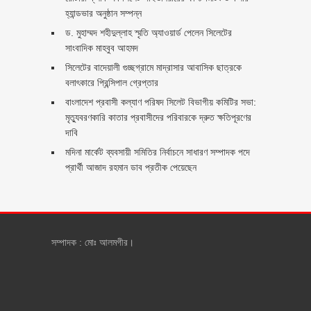
হ্যান্ডভার অনুষ্ঠান সম্পন্ন
ড. মুহাম্মদ শহীদুল্লাহ স্মৃতি অ্যাওয়ার্ড পেলেন সিলেটের
সাংবাদিক মাহবুব আহমদ
সিলেটের বাদেয়ালী গুচ্ছগ্রামে মাদ্রাসার আবাসিক ছাত্রকে
বলাৎকারে প্রিন্সিপাল গ্রেপ্তার ‎
বাংলাদেশ প্রবাসী কল্যাণ পরিষদ সিলেট বিভাগীয় কমিটির সভা:
মৃত্যুবরণকারি কাতার প্রবাসীদের পরিবারকে দ্রুত ক্ষতিপূরণের
দাবি
মদিনা মার্কেট ব্যবসায়ী সমিতির নির্বাচনে সাধারণ সম্পাদক পদে
প্রার্থী আজাদ রহমান ডাব প্রতীক পেয়েছেন ‎
সম্পাদক : মোঃ আলমগীর।