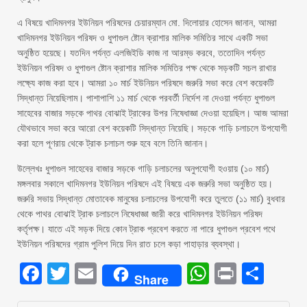
এ বিষয়ে খাদিমনগর ইউনিয়ন পরিষদের চেয়ারম্যান মো. দিলোয়ার হোসেন জানান, আমরা
খাদিমনগর ইউনিয়ন পরিষদ ও ধুপাগুল ষ্টোন ক্রাশার মালিক সমিতির সাথে একটি সভা
অনুষ্ঠিত হয়েছে। যতদিন পর্যন্ত এলজিইডি কাজ না আরম্ভ করবে, ততোদিন পর্যন্ত
ইউনিয়ন পরিষদ ও ধুপাগুল ষ্টোন ক্রাশার মালিক সমিতির পক্ষ থেকে সড়কটি সচল রাখার
লক্ষ্যে কাজ করা হবে। আমরা ১০ মার্চ ইউনিয়ন পরিষদে জরুরি সভা করে বেশ কয়েকটি
সিদ্ধান্ত নিয়েছিলাম। পাশাপাশি ১১ মার্চ থেকে পরবর্তী নির্দেশ না দেওয়া পর্যন্ত ধুপাগুল
সাহেবের বাজার সড়কে পাথর বোঝাই ট্রাকের উপর নিষেধাজ্ঞা দেওয়া হয়েছিল। আজ আমরা
যৌথভাবে সভা করে আরো বেশ কয়েকটি সিদ্ধান্ত নিয়েছি। সড়কে গাড়ি চলাচলে উপযোগী
করা হলে পূণরায় থেকে ট্রাক চলাচল শুরু হবে বলে তিনি জানান।
উল্লেখঃ ধুপাগুল সাহেবের বাজার সড়কে গাড়ি চলাচলের অনুপযোগী হওয়ায় (১০ মার্চ)
মঙ্গলবার সকালে খাদিমনগর ইউনিয়ন পরিষদে এই বিষয়ে এক জরুরি সভা অনুষ্ঠিত হয়।
জরুরি সভায় সিদ্ধান্ত মোতাবেক মানুষের চলাচলের উপযোগী করে তুলতে (১১ মার্চ) বুধবার
থেকে পাথর বোঝাই ট্রাক চলাচলে নিষেধাজ্ঞা জারী করে খাদিমনগর ইউনিয়ন পরিষদ
কর্তৃপক্ষ। যাতে এই সড়ক দিয়ে কোন ট্রাক প্রবেশ করতে না পারে ধুপাগুল প্রবেশ পথে
ইউনিয়ন পরিষদের গ্রাম পুলিশ দিয়ে দিন রাত চলে কড়া পাহাড়ার ব্যবস্থা।
Facebook
Twitter
Email
WhatsAp
Print
Sha
Share