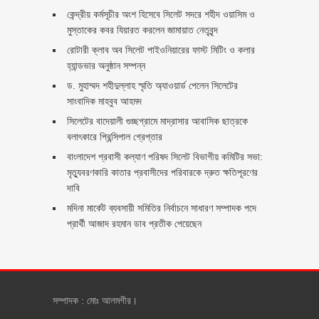
কেন্দ্রীয় কর্মসূচীর অংশ হিসেবে সিলেট সদরে শহীদ ওয়াসিম ও
মুস্তাকের কবর যিয়ারত করলেন জামায়াত নেতৃবৃন্দ ‎
রোটারী ক্লাব অব সিলেট পাইওনিয়ারের ফাস্ট মিটিং ও কলার
হ্যান্ডভার অনুষ্ঠান সম্পন্ন
ড. মুহাম্মদ শহীদুল্লাহ স্মৃতি অ্যাওয়ার্ড পেলেন সিলেটের
সাংবাদিক মাহবুব আহমদ
সিলেটের বাদেয়ালী গুচ্ছগ্রামে মাদ্রাসার আবাসিক ছাত্রকে
বলাৎকারে প্রিন্সিপাল গ্রেপ্তার ‎
বাংলাদেশ প্রবাসী কল্যাণ পরিষদ সিলেট বিভাগীয় কমিটির সভা:
মৃত্যুবরণকারি কাতার প্রবাসীদের পরিবারকে দ্রুত ক্ষতিপূরণের
দাবি
মদিনা মার্কেট ব্যবসায়ী সমিতির নির্বাচনে সাধারণ সম্পাদক পদে
প্রার্থী আজাদ রহমান ডাব প্রতীক পেয়েছেন ‎
সম্পাদক : মোঃ আলমগীর।