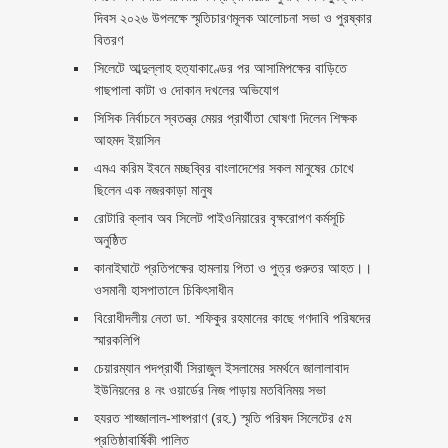
দিবস ২০২৬ উপলক্ষে স্মৃতিচারণমূলক আলোচনা সভা ও পুরষ্কার
বিতরণ ‎ ‎
সিলেটে আব্দুল্লাহ হত্যাকাণ্ডের পর আসামিপক্ষের বাড়িতে
গাছপালা কাটা ও দোকান দখলের অভিযোগ
সিসিক নির্বাচনে স্বতন্ত্র মেয়র প্রার্থীতা ঘোষণা দিলেন শিক্ষক
আহমদ ইয়াসিন
এমএ করিম ইবনে মচ্ছব্বির বাংলাদেশের সকল মানুষের চোখে
ছিলেন এক নজরকাড়া মানুষ ‎
রোটারি ক্লাব অব সিলেট পাইওনিয়ারের বৃক্ষরোপণ কর্মসূচি
অনুষ্ঠিত
কানাইঘাটে প্রতিপক্ষের হামলায় পিতা ও পুত্র গুরুতর আহত।।
ওসমানী হাসপাতালে চিকিৎসাধীন
বিরোধীদলীয় নেতা ডা. শফিকুর রহমানের কাছে গণদাবি পরিষদের
স্মারকলিপি ‎
চেয়ারম্যান পদপ্রার্থী সিরাজুল ইসলামের সমর্থনে জালালাবাদ
ইউনিয়নের ৪ নং ওয়ার্ডের নিজ পাড়ায় মতবিনিময় সভা
হযরত শাহ্জালাল-শাহ্পরাণ (রহ.) স্মৃতি পরিষদ সিলেটের ৫ম
প্রতিষ্ঠাবার্ষিকী পালিত ‎​