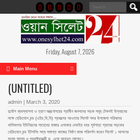
Search
for:
Friday, August 7, 2026
Main Menu
(UNTITLED)
admin
|
March 3, 2020
দুর্যোগ ব্যবস্থাপনা ও ত্রাণ মন্ত্রণালয়ের গ্রামীন জনপদের সড়ক সমূহ টেকসই উন্নয়নের
লক্ষে হেরিংবোন বন্ড (এইচ,বি,বি) প্রকল্পের আওতায় সিলেট সদর উপজেলা পরিষদের
খাদিমনগর ইউনিয়নের সাহেবের বাজার এলাকার দেবাইর বহর পূর্বপাড়া গ্রামের সড়কের
হেরিংবোন বন্ড ইটসলিং সদ্য সমাপ্ত কাজের নির্মাণ কাজ পরিদর্শন করেন সিলেট ১ আসনের
সংসদ সদস্য ও পররাষ্ট্রমন্ত্রী ড. একে আবদুল মোমেন।