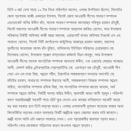
তিনি ৩ মার্চ বেলা সাড়ে ১২ টার দিকে পরিদর্শনে আসেন, এসময় উপস্থিত ছিলেন, সিলেটের
জেলা প্রশাসক কাজী এমদাদুল ইসলাম, সিলেট জেলা আওয়ামী লীগের সাধারণ সম্পাদক
এডভোকেট নাসির উদ্দীন খাঁন, সাবেক সাধারণ সম্পাদক আলহাজ্ব শফিকুর রহমান চৌধুরী,
সিলেট মহানগর আওয়ামী লীগের সাধারণ সম্পাদক অধ্যাপক জাকির হোসেন, সদর উপজেলা
পরিষদের নির্বাহী অফিসার কাজী মহুয়া মমতাজ, এয়ারপোর্ট থানার অফিসার ইনচার্জ এস এম
শাহাদত হোসেন, সিলেট সিটি কর্পোরেশন কাউন্সিলর আজাদুর রহমান আজাদ, মহানগর
যুবলীগের আহবায়ক আলম খাঁন মুক্তি, খাদিমনগর ইউনিয়ন পরিষদের চেয়ারম্যান মো.
দিলোয়ার হোসেন, উপজেলা প্রকল্প বাস্তবায়ন কর্মকর্তা হিরন মাহমুদ, সদর উপজেলা
আওয়ামী লীগের সাবেক সাংগঠনিক সম্পাদক আফতাব উদ্দীন, ৭নং ওয়ার্ডের মেম্বার আনছার
আলী, মেসার্স নাছির এন্টারপ্রাইজ প্রোপ্রাইটার মো. এরশাদুল হক চৌধুরী, আওয়ামী লীগ
নেতা এস এম তারা মিয়া, আব্দুস শহীদ, ইয়াংস্টার সমাজকল্যাণ সংস্থার সভাপতি মো.
মতিউর রহমান, সাধারণত সম্পাদক উছতার আলী, সমাজকল্যাণ বিষয়ক সম্পাদক আব্দুল
বাছিত, সাংগঠনিক সম্পাদক রফিক মিয়া, সহ সাংগঠনিক সম্পাদক জাহেদ আহমদ, অর্থ
সম্পাদক আব্দুল মালিক, নির্বাহী সদস্য নাছির উদ্দীন, ব্যবসায়ী আরব আলী প্রমুখ। পরিদর্শন
কালে পররাষ্ট্রমন্ত্রী সড়কটি পায়ে হেঁটে ঘুরে দেখেন এবং কাজের ভবিষ্যৎতে সড়কটি আরো
বড় করা দরকার বলে তিনি মন্তব্য করেন। এসময় এলাকাবাসী ধুপাগুল সাহেবের বাজার আধা
কিলোমিটার সড়কের বেহাল অবস্থার বিষটি মন্ত্রীকে দ্রুত মেরামত করার দাবি জানালে।
মন্ত্রী বলেন আমি এটা গুরুত্ব সহকারে দেখব। এবং প্রয়োজনীয় ব্যবস্থা গ্রহন করব।
পরিদর্শন শেষে মোনাজাত পরিচালনা করেন মাওলানা আব্দুল হান্নান।