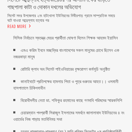
গাছপালা কাটা ও দোকান দখলের অভিযোগ
সিলেট সদর উপজেলার ২নং হাটখোলা ইউনিয়নের দিঘীরপাড় গ্রামে সাম্প্রতিক সময়ে
ঘটে যাওয়া আব্দুল্লাহ হত্যার পর
READ MORE
সিসিক নির্বাচনে স্বতন্ত্র মেয়র প্রার্থীতা ঘোষণা দিলেন শিক্ষক আহমদ ইয়াসিন
এমএ করিম ইবনে মচ্ছব্বির বাংলাদেশের সকল মানুষের চোখে ছিলেন এক
নজরকাড়া মানুষ ‎
রোটারি ক্লাব অব সিলেট পাইওনিয়ারের বৃক্ষরোপণ কর্মসূচি অনুষ্ঠিত
কানাইঘাটে প্রতিপক্ষের হামলায় পিতা ও পুত্র গুরুতর আহত।। ওসমানী
হাসপাতালে চিকিৎসাধীন
বিরোধীদলীয় নেতা ডা. শফিকুর রহমানের কাছে গণদাবি পরিষদের স্মারকলিপি ‎
চেয়ারম্যান পদপ্রার্থী সিরাজুল ইসলামের সমর্থনে জালালাবাদ ইউনিয়নের ৪ নং
ওয়ার্ডের নিজ পাড়ায় মতবিনিময় সভা
হযরত শাহ্জালাল-শাহ্পরাণ (রহ.) স্মৃতি পরিষদ সিলেটের ৫ম প্রতিষ্ঠাবার্ষিকী