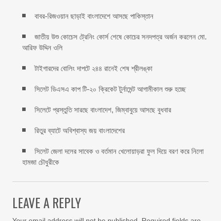
বাবর-রিজওয়ান ছাড়াই বাংলাদেশে আসছে পাকিস্তান
জাতীয় উশু কোচেস ট্রেনিং কোর্স শেষে কোচের সনদপত্র অর্জন করলেন মো.
আরিফ উদ্দিন ওলি
টাইগারদের বোলিং দাপটে ২৪৪ রানেই শেষ শ্রীলঙ্কা
সিলেট ডিএসএ কাপ টি-২০ ক্রিকেট টুর্নামেন্ট আগামীকাল শুরু হচ্ছে
সিলেটে প্রস্তুতি সারছে বাংলাদেশ, জিম্বাবুয়ে আসছে বুধবার
রিতুর ব্যাটে অবিশ্বাস্য জয় বাংলাদেশের
সিলেট জেলা দলের সাবেক ও বর্তমান খেলোয়াড়রা ফুল দিয়ে বরণ করে নিলো
হামজা চৌধুরীকে
LEAVE A REPLY
Your email address will not be published.
Required fields are