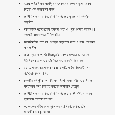
এমএ করিম ইবনে মচ্ছব্বির বাংলাদেশের সকল মানুষের চোখে
ছিলেন এক নজরকাড়া মানুষ ‎
রোটারি ক্লাব অব সিলেট পাইওনিয়ারের বৃক্ষরোপণ কর্মসূচি
অনুষ্ঠিত
কানাইঘাটে প্রতিপক্ষের হামলায় পিতা ও পুত্র গুরুতর আহত।।
ওসমানী হাসপাতালে চিকিৎসাধীন
বিরোধীদলীয় নেতা ডা. শফিকুর রহমানের কাছে গণদাবি পরিষদের
স্মারকলিপি ‎
চেয়ারম্যান পদপ্রার্থী সিরাজুল ইসলামের সমর্থনে জালালাবাদ
ইউনিয়নের ৪ নং ওয়ার্ডের নিজ পাড়ায় মতবিনিময় সভা
হযরত শাহ্জালাল-শাহ্পরাণ (রহ.) স্মৃতি পরিষদ সিলেটের ৫ম
প্রতিষ্ঠাবার্ষিকী পালিত ‎​
কেন্দ্রীয় কর্মসূচীর অংশ হিসেবে সিলেট সদরে শহীদ ওয়াসিম ও
মুস্তাকের কবর যিয়ারত করলেন জামায়াত নেতৃবৃন্দ ‎
রোটারী ক্লাব অব সিলেট পাইওনিয়ারের ফাস্ট মিটিং ও কলার
হ্যান্ডভার অনুষ্ঠান সম্পন্ন
ড. মুহাম্মদ শহীদুল্লাহ স্মৃতি অ্যাওয়ার্ড পেলেন সিলেটের
সাংবাদিক মাহবুব আহমদ