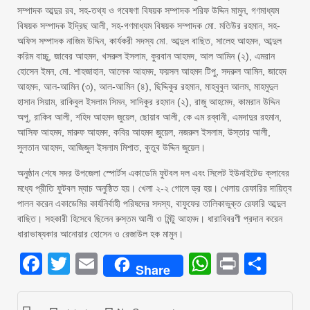
সম্পাদক আব্দুর রব, সহ-তথ্য ও গবেষণা বিষয়ক সম্পাদক শরিফ উদ্দিন মামুন, গণমাধ্যম
বিষয়ক সম্পাদক ইদ্রিছ আলী, সহ-গণমাধ্যম বিষয়ক সম্পাদক মো. মতিউর রহমান, সহ-
অফিস সম্পাদক নাজিম উদ্দিন, কার্যকরী সদস্য মো. আব্দুল বাছিত, সালেহ আহমদ, আব্দুল
করিম বাচ্চু, জাবের আহমদ, খসরুল ইসলাম, কুরবান আহমদ, আল আমিন (২), এমরান
হোসেন ইমন, মো. শাহজাহান, আলেক আহমদ, ফয়সল আহমদ টিপু, সদরুল আমিন, জাহেদ
আহমদ, আল-আমিন (৩), আল-আমিন (৪), ছিদ্দিকুর রহমান, মাহবুবুল আলম, মাহমুদুল
হাসান সিয়াম, রাকিবুল ইসলাম সিমন, সাদিকুর রহমান (২), রাজু আহমেদ, কামরান উদ্দিন
অপু, রাকিব আলী, শহিদ আহমদ জুয়েল, ছোয়াব আলী, কে এম রব্বানী, এমদাদুর রহমান,
আসিফ আহমদ, মারুফ আহমদ, কবির আহমদ জুয়েল, নজরুল ইসলাম, উস্তার আলী,
সুলতান আহমদ, আজিজুল ইসলাম মিশাত, কুতুব উদ্দিন জুয়েল।
অনুষ্ঠান শেষে সদর উপজেলা স্পোর্টস একাডেমি ফুটবল দল এবং সিলেট ইউনাইটেড ক্লাবের
মধ্যে প্রীতি ফুটবল ম্যাচ অনুষ্ঠিত হয়। খেলা ২-২ গোলে ড্র হয়। খেলায় রেফারির দায়িত্ব
পালন করেন একাডেমির কার্যনির্বাহী পরিষদের সদস্য, বাফুফের তালিকাভুক্ত রেফারি আব্দুল
বাছিত। সহকারী হিসেবে ছিলেন রুস্তম আলী ও মিন্টু আহমদ। ধারাবিবরণী প্রদান করেন
ধারাভাষ্যকার আনোয়ার হোসেন ও রেজাউল হক মামুন।
Facebook
Twitter
Email
WhatsAp
Print
Sha
Share