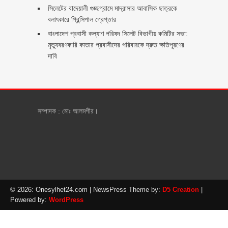
সিলেটের বাদেয়ালী গুচ্ছগ্রামে মাদ্রাসার আবাসিক ছাত্রকে
বলাৎকারে প্রিন্সিপাল গ্রেপ্তার ‎
বাংলাদেশ প্রবাসী কল্যাণ পরিষদ সিলেট বিভাগীয় কমিটির সভা:
মৃত্যুবরণকারি কাতার প্রবাসীদের পরিবারকে দ্রুত ক্ষতিপূরণের
দাবি
সম্পাদক : মোঃ আলমগীর।
© 2026: Onesylhet24.com
| NewsPress Theme by:
D5 Creation
|
Powered by:
WordPress