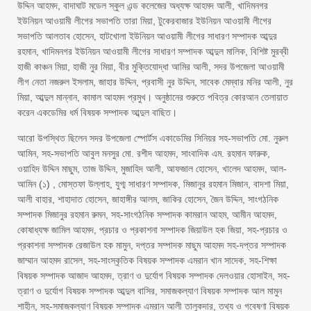
উদ্দিন আহমদ, বাদাঘাট মডেল স্কুল এন্ড কলেজের অধ্যক্ষ আহমদ আলী, খাদিমনগর
ইউনিয়ন আওয়ামী লীগের সভাপতি তারা মিয়া, টুকেরবাজার ইউনিয়ন আওয়ামী লীগের
সভাপতি আলতাব হোসেন, হাটখোলা ইউনিয়ন আওয়ামী লীগের সাধারণ সম্পাদক আব্দুর
রহমান, খাদিমনগর ইউনিয়ন আওয়ামী লীগের সাধারণ সম্পাদক আব্দুল মালিক, বিশিষ্ট মুরব্বী
হাজী কাঞ্চন মিয়া, হাজী নুর মিয়া, বীর মুক্তিযোদ্ধা আমির আলী, সদর উপজেলা আওয়ামী
লীগ নেতা নজরুল ইসলাম, জাহার উদ্দিন, প্রবাসী নুর উদ্দিন, সাবেক মেম্বার মনির আলী, নুর
মিয়া, আব্দুল মান্নান, কামাল আহমদ প্রমুখ। অনুষ্ঠানের শুরুতে পবিত্র কোরআন তেলায়াত
করেন একডেমির ধর্ম বিষয়ক সম্পাদক আব্দুল বাছিত।
আরো উপস্থিত ছিলেন সদর উপজেলা স্পোর্টস একাডেমির সিনিয়র সহ-সভাপতি মো. নুরুল
আমিন, সহ-সভাপতি আবুল মনসুর মো. রশীদ আহমদ, সাংবাদিক এম. রহমান ফারুক,
ওয়াহিদ উদ্দিন মাছুম, তাজ উদ্দিন, মুজাহিদ আলী, আফজাল হোসেন, খালেদ আহমদ, আল-
আমিন (১) , মোস্তফা উল্লাহ, যুগ্ম সাধারণ সম্পাদক, মিজানুর রহমান মিজান, বাদশা মিয়া,
আলী বাহার, শাহাদাত হোসেন, জাহাঙ্গীর আলম, জাকির হোসেন, জৈন উদ্দিন, সাংগঠনিক
সম্পাদক মিজানুর রহমান রুমন, সহ-সাংগঠনিক সম্পাদক কামরান আহম, আমীন আহমদ,
কোষাধ্যক্ষ জামিল আহমদ, প্রচার ও প্রকাশনা সম্পাদক জিয়াউল হক জিয়া, সহ-প্রচার ও
প্রকাশনা সম্পাদক রেজাউল হক মামুন, দপ্তর সম্পাদক মাছুম আহমদ সহ-দপ্তর সম্পাদক
জাম্মান আহমদ রাসেল, সহ-সাংস্কৃতিক বিষয়ক সম্পাদক এমরান খান সাদেক, সহ-শিক্ষা
বিষয়ক সম্পাদক আজাদ আহমদ, ত্রাণ ও দুর্যোগ বিষয়ক সম্পাদক দেলওয়ার হোসাইন, সহ-
ত্রাণ ও দুর্যোগ বিষয়ক সম্পাদক আব্দুল বাসির, সমাজকল্যাণ বিষয়ক সম্পাদক আল মামুন
শাহীন, সহ-সমাজকল্যাণ বিষয়ক সম্পাদক এমরান আলী তালুকদার, তথ্য ও গবেষণা বিষয়ক