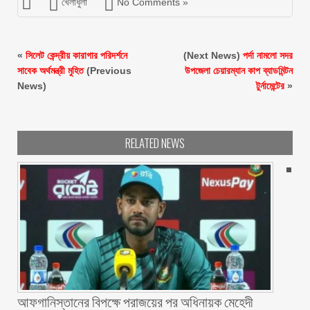
খেলাধুলা
No Comments »
«
সিলেট কেন্দ্রীয় কারাগার পরিদর্শনে
(Next News)
পর্দা নামলো সদর
সাবেক অর্থমন্ত্রী মুহিত
(Previous
উপজেলা চেয়ারম্যান কাপ ব্যাডমিন্টন
News)
টুর্নামেন্টের
»
RELATED NEWS
আফগানিস্তানের বিপক্ষে পরাজয়ের পর অধিনায়ক মেহেদী