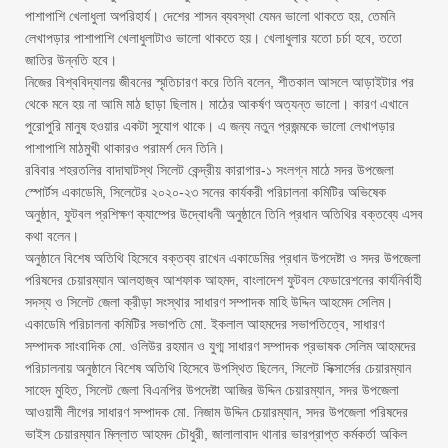
পাশাপাশি খেলাধুলা অপরিহার্য। দেশের শাসন ব্যবস্থা যেমন ভালো থাকতে হয়, তেমনি
লেখাপড়ার পাশাপাশি খেলাধুলাটাও ভালো থাকতে হয়। খেলাধুলার যতো চর্চা হবে, ততো
জাতির উন্নতি হবে।
নিজের বিশ্ববিদ্যালয় জীবনের স্মৃতিচারণ করে তিনি বলেন, শীতকাল আসলে আড়াইটার পর
থেকে মনে হয় না আমি মাঠ ছাড়া ছিলাম। মাঠের আকর্ষণ অত্যন্ত ভালো। কারণ এখানে
পুরোপুরি মানুষ হওয়ার একটা সুযোগ থাকে। এ জন্য নতুন প্রজন্মকে ভালো লেখাপড়ার
পাশাপাশি মাঠমুখী থাকারও পরামর্শ দেন তিনি।
রবিবার শহরতলির বাদাঘাটস্থ সিলেট কেন্দ্রীয় কারাগার-১ সংলগ্ন মাঠে সদর উপজেলা
স্পোর্টস একাডেমি, সিলেটের ২০২০-২৩ সনের কার্যকরী পরিচালনা কমিটির অভিষেক
অনুষ্ঠান, ফুটবল প্রশিক্ষণ ক্যাম্পের উদ্বোধনী অনুষ্ঠানে তিনি প্রধান অতিথির বক্তব্যে এসব
কথা বলেন।
অনুষ্ঠানে বিশেষ অতিথি হিসেবে বক্তব্য রাখেন একাডেমির প্রধান উপদেষ্টা ও সদর উপজেলা
পরিষদের চেয়ারম্যান আলহাজ্ব আশফাক আহমদ, বাংলাদেশ ফুটবল ফেডারেশনের কার্যনির্বাহী
সদস্য ও সিলেট জেলা ক্রীড়া সংস্থার সাধারণ সম্পাদক মাহি উদ্দিন আহমেদ সেলিম।
একাডেমি পরিচালনা কমিটির সভাপতি মো. ইকলাল আহমদের সভাপতিত্বে, সাধারণ
সম্পাদক সাংবাদিক মো. ওলিউর রহমান ও যুগ্ম সাধারণ সম্পাদক প্রভাষক সেলিম আহমদের
পরিচালনায় অনুষ্ঠানে বিশেষ অতিথি হিসেবে উপস্থিত ছিলেন, সিলেট সিক্সার্সের চেয়ারম্যান
সাহেদ মুহিত, সিলেট জেলা বিএনপির উপদেষ্টা আজির উদ্দিন চেয়ারম্যান, সদর উপজেলা
আওয়ামী লীগের সাধারণ সম্পাদক মো. নিজাম উদ্দিন চেয়ারম্যান, সদর উপজেলা পরিষদের
ভাইস চেয়ারম্যান মিল্লাত আহমদ চৌধুরী, জালালাবাদ থানার ভারপ্রাপ্ত কর্মকর্তা অকিল