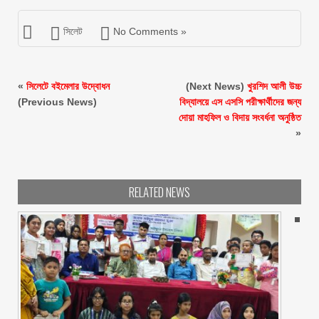
সিলেট
No Comments »
«
সিলেটে বইমেলার উদ্বোধন
(Next News)
খুরশিদ আলী উচ্চ
(Previous News)
বিদ্যালয়ে এস এসসি পরীক্ষার্থীদের জন্য
দোয়া মাহফিল ও বিদায় সংবর্ধনা অনুষ্ঠিত
»
RELATED NEWS