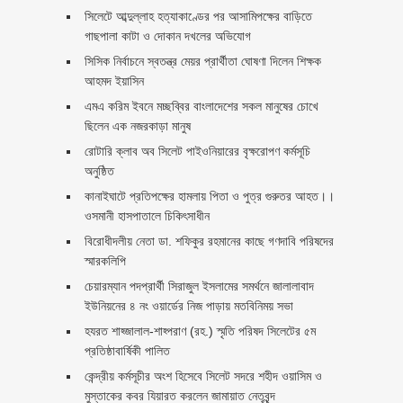
সিলেটে আব্দুল্লাহ হত্যাকাণ্ডের পর আসামিপক্ষের বাড়িতে
গাছপালা কাটা ও দোকান দখলের অভিযোগ
সিসিক নির্বাচনে স্বতন্ত্র মেয়র প্রার্থীতা ঘোষণা দিলেন শিক্ষক
আহমদ ইয়াসিন
এমএ করিম ইবনে মচ্ছব্বির বাংলাদেশের সকল মানুষের চোখে
ছিলেন এক নজরকাড়া মানুষ ‎
রোটারি ক্লাব অব সিলেট পাইওনিয়ারের বৃক্ষরোপণ কর্মসূচি
অনুষ্ঠিত
কানাইঘাটে প্রতিপক্ষের হামলায় পিতা ও পুত্র গুরুতর আহত।।
ওসমানী হাসপাতালে চিকিৎসাধীন
বিরোধীদলীয় নেতা ডা. শফিকুর রহমানের কাছে গণদাবি পরিষদের
স্মারকলিপি ‎
চেয়ারম্যান পদপ্রার্থী সিরাজুল ইসলামের সমর্থনে জালালাবাদ
ইউনিয়নের ৪ নং ওয়ার্ডের নিজ পাড়ায় মতবিনিময় সভা
হযরত শাহ্জালাল-শাহ্পরাণ (রহ.) স্মৃতি পরিষদ সিলেটের ৫ম
প্রতিষ্ঠাবার্ষিকী পালিত ‎​
কেন্দ্রীয় কর্মসূচীর অংশ হিসেবে সিলেট সদরে শহীদ ওয়াসিম ও
মুস্তাকের কবর যিয়ারত করলেন জামায়াত নেতৃবৃন্দ ‎