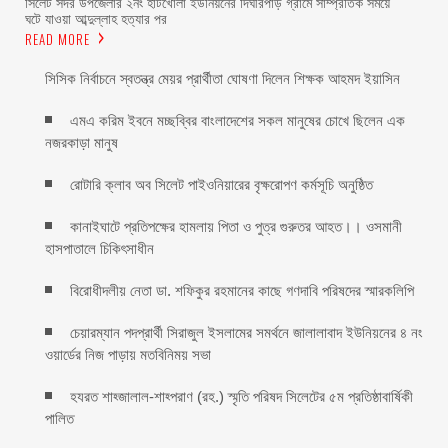
সিলেট সদর উপজেলার ২নং হাটখোলা ইউনিয়নের দিঘীরপাড় গ্রামে সাম্প্রতিক সময়ে
ঘটে যাওয়া আব্দুল্লাহ হত্যার পর
READ MORE
সিসিক নির্বাচনে স্বতন্ত্র মেয়র প্রার্থীতা ঘোষণা দিলেন শিক্ষক আহমদ ইয়াসিন
এমএ করিম ইবনে মচ্ছব্বির বাংলাদেশের সকল মানুষের চোখে ছিলেন এক
নজরকাড়া মানুষ ‎
রোটারি ক্লাব অব সিলেট পাইওনিয়ারের বৃক্ষরোপণ কর্মসূচি অনুষ্ঠিত
কানাইঘাটে প্রতিপক্ষের হামলায় পিতা ও পুত্র গুরুতর আহত।। ওসমানী
হাসপাতালে চিকিৎসাধীন
বিরোধীদলীয় নেতা ডা. শফিকুর রহমানের কাছে গণদাবি পরিষদের স্মারকলিপি ‎
চেয়ারম্যান পদপ্রার্থী সিরাজুল ইসলামের সমর্থনে জালালাবাদ ইউনিয়নের ৪ নং
ওয়ার্ডের নিজ পাড়ায় মতবিনিময় সভা
হযরত শাহ্জালাল-শাহ্পরাণ (রহ.) স্মৃতি পরিষদ সিলেটের ৫ম প্রতিষ্ঠাবার্ষিকী
পালিত ‎​