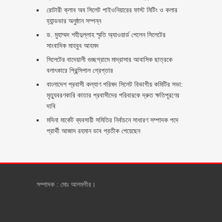
রোটারী ক্লাব অব সিলেট পাইওনিয়ারের ফাস্ট মিটিং ও কলার
হ্যান্ডভার অনুষ্ঠান সম্পন্ন
ড. মুহাম্মদ শহীদুল্লাহ স্মৃতি অ্যাওয়ার্ড পেলেন সিলেটের
সাংবাদিক মাহবুব আহমদ
সিলেটের বাদেয়ালী গুচ্ছগ্রামে মাদ্রাসার আবাসিক ছাত্রকে
বলাৎকারে প্রিন্সিপাল গ্রেপ্তার ‎
বাংলাদেশ প্রবাসী কল্যাণ পরিষদ সিলেট বিভাগীয় কমিটির সভা:
মৃত্যুবরণকারি কাতার প্রবাসীদের পরিবারকে দ্রুত ক্ষতিপূরণের
দাবি
মদিনা মার্কেট ব্যবসায়ী সমিতির নির্বাচনে সাধারণ সম্পাদক পদে
প্রার্থী আজাদ রহমান ডাব প্রতীক পেয়েছেন ‎
সম্পাদক : মোঃ আলমগীর।