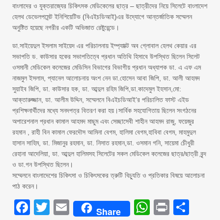
বাংলাদের ও যুক্তরাজ্যের চিকিৎসক মেডিকেলের ছাত্র – ছাত্রীদের নিয়ে সিলেটে বাংলাদেশ
হেলথ ডেভেলপমেন্ট ইনিশিয়েটিভ (বিএইচডিআই)এর উদ্যোগে আন্তর্জাতিক সম্মেলন
অনুষ্টিত হয়েছে নগরীর একটি অভিজাত রেষ্টুরেন্ডে।
ডা.সাইয়েদুল ইসলাম সাইয়েদ এর পরিচালনায় ইম্প্যাাক্ট অব গ্লোবাল হেলথ কেয়ার এর
সভাপতি ড. কাউসার হকের সভাপতিত্বে প্রধান অতিথি হিসাবে উপস্থিত ছিলেন সিলেট
ওসমানী মেডিকেল কলেজের মেডিসিন বিভাগের বিভাগীয় প্রধান অধ্যাপক ডা. এ এফ এম
নাজমুল ইসলাম, প্যানেল আলোচনায় অংশ নেন ডা.হোসেন আবা জিপি, ডা. আলী আহমদ
সুয়াইব জিপি, ডা. কাউসার হক, ডা. আব্দুল রহিম জিপি,ডা.কাদেমুল ইহসান,মো:
আক্তারুজ্জান, ডা. আলীম উদ্দিন, সম্মেলনে বিএইচডিআই’র পরিচালিত ফাস্ট এইড
প্রশিক্ষনার্থীদের মধ্যে সনদপত্র বিতরণ করা হয়।সার্বিক সহযোগিতায় ছিলেন সংগঠনের
অপারেশনাল প্রধান কামাল আহমদ মাছুম এবং সেচ্ছাসেবী শাহীন আহমদ রাজু, ফয়েজুর
রহমান , রাহী বিন কামাল ফেরদৌস আমিনা বেগম, হালিমা বেগম,হাবিবা বেগম, মাহমুদুল
হাসান সাহিম, ডা. মিজানুর রহমান, ডা. নিসাত রহমান,ডা. ওসমান গনি, সায়েমা চেীধুরী
রেহানা আদেলিয়া, ডা. আব্দুল হালিমসহ সিলেটের সকল মেডিকেল কলেজের ছাত্র/ছাত্রী বৃন্দ
ও ডা.গন উপস্থিত ছিলেন।
সম্মেলনে বাংলাদেশের চিকিৎসা ও চিকিৎসকের ত্রুটি বিচ্যুতি ও প্রতিকার বিষয়ে আলোচনা
পাঠ করেন।
Facebook
Twitter
Email
WhatsAp
Print
Sha
Share