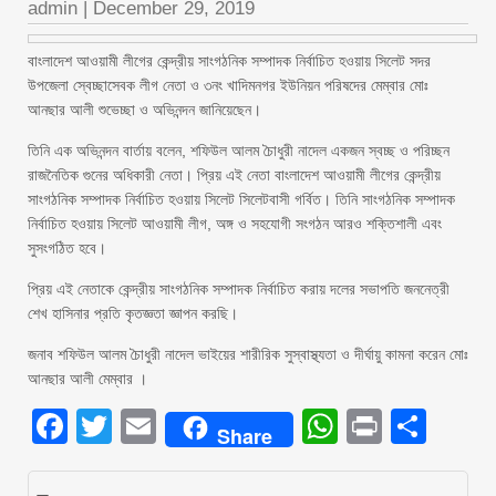
admin
|
December 29, 2019
বাংলাদেশ আওয়ামী লীগের কেন্দ্রীয় সাংগঠনিক সম্পাদক নির্বাচিত হওয়ায় সিলেট সদর
উপজেলা স্বেচ্ছাসেবক লীগ নেতা ও ৩নং খাদিমনগর ইউনিয়ন পরিষদের মেম্বার মোঃ
আনছার আলী শুভেচ্ছা ও অভিনন্দন জানিয়েছেন।
তিনি এক অভিনন্দন বার্তায় বলেন, শফিউল আলম চৈাধুরী নাদেল একজন স্বচ্ছ ও পরিচ্ছন
রাজনৈতিক গুনের অধিকারী নেতা। প্রিয় এই নেতা বাংলাদেশ আওয়ামী লীগের কেন্দ্রীয়
সাংগঠনিক সম্পাদক নির্বাচিত হওয়ায় সিলেট সিলেটবাসী গর্বিত। তিনি সাংগঠনিক সম্পাদক
নির্বাচিত হওয়ায় সিলেট আওয়ামী লীগ, অঙ্গ ও সহযোগী সংগঠন আরও শক্তিশালী এবং
সুসংগঠিত হবে।
প্রিয় এই নেতাকে কেন্দ্রীয় সাংগঠনিক সম্পাদক নির্বাচিত করায় দলের সভাপতি জননেত্রী
শেখ হাসিনার প্রতি কৃতজ্ঞতা জ্ঞাপন করছি।
জনাব শফিউল আলম চৈাধুরী নাদেল ভাইয়ের শারীরিক সুস্বাস্থ্যতা ও দীর্ঘায়ু কামনা করেন মোঃ
আনছার আলী মেম্বার ।
Facebook
Twitter
Email
WhatsAp
Print
Sha
Share