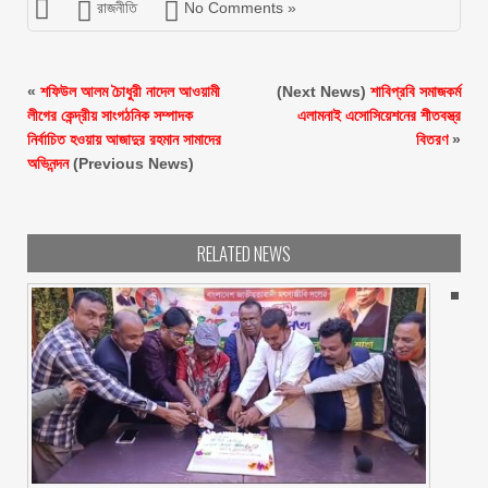
রাজনীতি
No Comments »
«
শফিউল আলম চৈাধুরী নাদেল আওয়ামী
(Next News)
শাবিপ্রবি সমাজকর্ম
লীগের কেন্দ্রীয় সাংগঠনিক সম্পাদক
এলামনাই এসোসিয়েশনের শীতবস্ত্র
নির্বাচিত হওয়ায় আজাদুর রহমান সামাদের
বিতরণ
»
অভিনন্দন
(Previous News)
RELATED NEWS