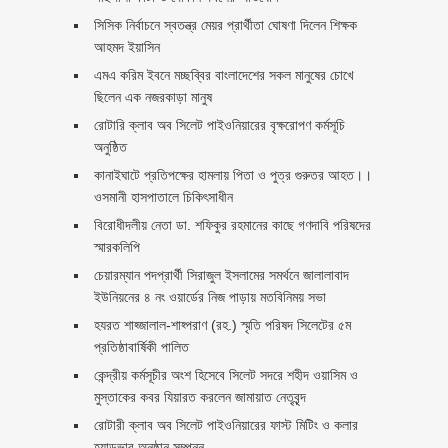
সিসিক নির্বাচনে স্বতন্ত্র মেয়র প্রার্থীতা ঘোষণা দিলেন শিক্ষক
আহমদ ইয়াসিন
এমএ করিম ইবনে মচ্ছব্বির বাংলাদেশের সকল মানুষের চোখে
ছিলেন এক নজরকাড়া মানুষ ‎
রোটারি ক্লাব অব সিলেট পাইওনিয়ারের বৃক্ষরোপণ কর্মসূচি
অনুষ্ঠিত
কানাইঘাটে প্রতিপক্ষের হামলায় পিতা ও পুত্র গুরুতর আহত।।
ওসমানী হাসপাতালে চিকিৎসাধীন
বিরোধীদলীয় নেতা ডা. শফিকুর রহমানের কাছে গণদাবি পরিষদের
স্মারকলিপি ‎
চেয়ারম্যান পদপ্রার্থী সিরাজুল ইসলামের সমর্থনে জালালাবাদ
ইউনিয়নের ৪ নং ওয়ার্ডের নিজ পাড়ায় মতবিনিময় সভা
হযরত শাহ্জালাল-শাহ্পরাণ (রহ.) স্মৃতি পরিষদ সিলেটের ৫ম
প্রতিষ্ঠাবার্ষিকী পালিত ‎​
কেন্দ্রীয় কর্মসূচীর অংশ হিসেবে সিলেট সদরে শহীদ ওয়াসিম ও
মুস্তাকের কবর যিয়ারত করলেন জামায়াত নেতৃবৃন্দ ‎
রোটারী ক্লাব অব সিলেট পাইওনিয়ারের ফাস্ট মিটিং ও কলার
হ্যান্ডভার অনুষ্ঠান সম্পন্ন