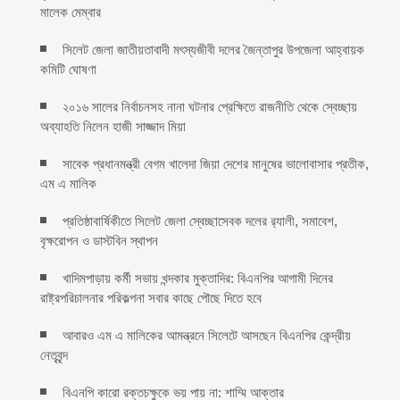
মালেক মেম্বার ‎
সিলেট জেলা জাতীয়তাবাদী মৎস্যজীবী দলের জৈন্তাপুর উপজেলা আহ্বায়ক
কমিটি ঘোষণা
২০১৬ সালের নির্বাচনসহ নানা ঘটনার প্রেক্ষিতে রাজনীতি থেকে স্বেচ্ছায়
অব্যাহতি নিলেন হাজী সাজ্জাদ মিয়া
সাবেক প্রধানমন্ত্রী বেগম খালেদা জিয়া দেশের মানুষের ভালোবাসার প্রতীক,
এম এ মালিক
প্রতিষ্ঠাবার্ষিকীতে সিলেট জেলা স্বেচ্ছাসেবক দলের র‌্যালী, সমাবেশ,
বৃক্ষরোপন ও ডাস্টবিন স্থাপন
খাদিমপাড়ায় কর্মী সভায় খন্দকার মুক্তাদির: বিএনপির আগামী দিনের
রাষ্ট্রপরিচালনার পরিকল্পনা সবার কাছে পৌছে দিতে হবে
আবারও এম এ মালিকের আমন্ত্রনে সিলেটে আসছেন বিএনপির কেন্দ্রীয়
নেতৃবৃন্দ
বিএনপি কারো রক্তচক্ষুকে ভয় পায় না: শাম্মি আক্তার