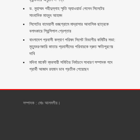
ড. মুহাম্মদ শহীদুল্লাহ স্মৃতি অ্যাওয়ার্ড পেলেন সিলেটের
সাংবাদিক মাহবুব আহমদ
সিলেটের বাদেয়ালী গুচ্ছগ্রামে মাদ্রাসার আবাসিক ছাত্রকে
বলাৎকারে প্রিন্সিপাল গ্রেপ্তার ‎
বাংলাদেশ প্রবাসী কল্যাণ পরিষদ সিলেট বিভাগীয় কমিটির সভা:
মৃত্যুবরণকারি কাতার প্রবাসীদের পরিবারকে দ্রুত ক্ষতিপূরণের
দাবি
মদিনা মার্কেট ব্যবসায়ী সমিতির নির্বাচনে সাধারণ সম্পাদক পদে
প্রার্থী আজাদ রহমান ডাব প্রতীক পেয়েছেন ‎
সম্পাদক : মোঃ আলমগীর।