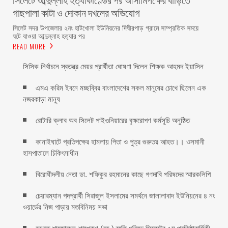
গাছপালা কাটা ও দোকান দখলের অভিযোগ
সিলেট সদর উপজেলার ২নং হাটখোলা ইউনিয়নের দিঘীরপাড় গ্রামে সাম্প্রতিক সময়ে
ঘটে যাওয়া আব্দুল্লাহ হত্যার পর
READ MORE
সিসিক নির্বাচনে স্বতন্ত্র মেয়র প্রার্থীতা ঘোষণা দিলেন শিক্ষক আহমদ ইয়াসিন
এমএ করিম ইবনে মচ্ছব্বির বাংলাদেশের সকল মানুষের চোখে ছিলেন এক
নজরকাড়া মানুষ ‎
রোটারি ক্লাব অব সিলেট পাইওনিয়ারের বৃক্ষরোপণ কর্মসূচি অনুষ্ঠিত
কানাইঘাটে প্রতিপক্ষের হামলায় পিতা ও পুত্র গুরুতর আহত।। ওসমানী
হাসপাতালে চিকিৎসাধীন
বিরোধীদলীয় নেতা ডা. শফিকুর রহমানের কাছে গণদাবি পরিষদের স্মারকলিপি ‎
চেয়ারম্যান পদপ্রার্থী সিরাজুল ইসলামের সমর্থনে জালালাবাদ ইউনিয়নের ৪ নং
ওয়ার্ডের নিজ পাড়ায় মতবিনিময় সভা