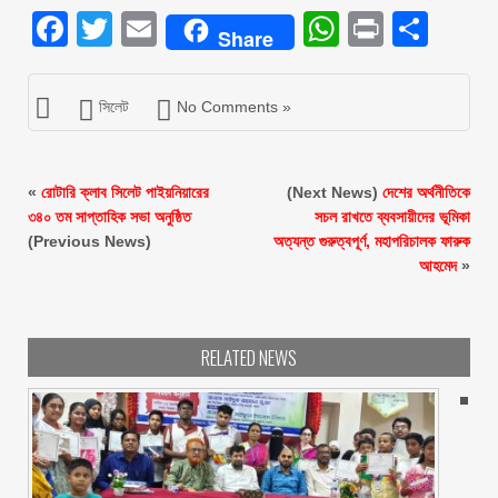
Facebook
Twitter
Email
WhatsAp
Print
Sha
Share
সিলেট
No Comments »
«
রোটারি ক্লাব সিলেট পাইয়নিয়ারের
(Next News)
দেশের অর্থনীতিকে
৩৪০ তম সাপ্তাহিক সভা অনুষ্ঠিত ‎
সচল রাখতে ব্যবসায়ীদের ভূমিকা
(Previous News)
অত্যন্ত গুরুত্বপূর্ণ, মহাপরিচালক ফারুক
আহমেদ
»
RELATED NEWS