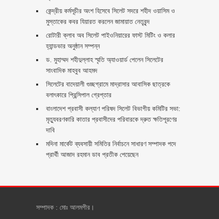
কেন্দ্রীয় কর্মসূচীর অংশ হিসেবে সিলেট সদরে শহীদ ওয়াসিম ও
মুস্তাকের কবর যিয়ারত করলেন জামায়াত নেতৃবৃন্দ ‎
রোটারী ক্লাব অব সিলেট পাইওনিয়ারের ফাস্ট মিটিং ও কলার
হ্যান্ডভার অনুষ্ঠান সম্পন্ন
ড. মুহাম্মদ শহীদুল্লাহ স্মৃতি অ্যাওয়ার্ড পেলেন সিলেটের
সাংবাদিক মাহবুব আহমদ
সিলেটের বাদেয়ালী গুচ্ছগ্রামে মাদ্রাসার আবাসিক ছাত্রকে
বলাৎকারে প্রিন্সিপাল গ্রেপ্তার ‎
বাংলাদেশ প্রবাসী কল্যাণ পরিষদ সিলেট বিভাগীয় কমিটির সভা:
মৃত্যুবরণকারি কাতার প্রবাসীদের পরিবারকে দ্রুত ক্ষতিপূরণের
দাবি
মদিনা মার্কেট ব্যবসায়ী সমিতির নির্বাচনে সাধারণ সম্পাদক পদে
প্রার্থী আজাদ রহমান ডাব প্রতীক পেয়েছেন ‎
সম্পাদক : মোঃ আলমগীর।