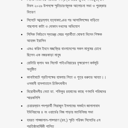
দিবস ২০২৬ উপলক্ষে স্মৃতিচারণমূলক আলোচনা সভা ও পুরষ্কার
বিতরণ ‎ ‎
সিলেটে আব্দুল্লাহ হত্যাকাণ্ডের পর আসামিপক্ষের বাড়িতে
গাছপালা কাটা ও দোকান দখলের অভিযোগ
সিসিক নির্বাচনে স্বতন্ত্র মেয়র প্রার্থীতা ঘোষণা দিলেন শিক্ষক
আহমদ ইয়াসিন
এমএ করিম ইবনে মচ্ছব্বির বাংলাদেশের সকল মানুষের চোখে
ছিলেন এক নজরকাড়া মানুষ ‎
রোটারি ক্লাব অব সিলেট পাইওনিয়ারের বৃক্ষরোপণ কর্মসূচি
অনুষ্ঠিত
কানাইঘাটে প্রতিপক্ষের হামলায় পিতা ও পুত্র গুরুতর আহত।।
ওসমানী হাসপাতালে চিকিৎসাধীন
বিরোধীদলীয় নেতা ডা. শফিকুর রহমানের কাছে গণদাবি পরিষদের
স্মারকলিপি ‎
চেয়ারম্যান পদপ্রার্থী সিরাজুল ইসলামের সমর্থনে জালালাবাদ
ইউনিয়নের ৪ নং ওয়ার্ডের নিজ পাড়ায় মতবিনিময় সভা
হযরত শাহ্জালাল-শাহ্পরাণ (রহ.) স্মৃতি পরিষদ সিলেটের ৫ম
প্রতিষ্ঠাবার্ষিকী পালিত ‎​