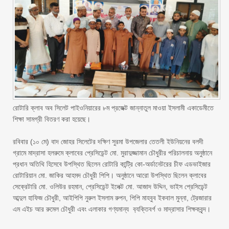
‎রোটারি ক্লাব অব সিলেট পাইওনিয়ারের ৮ম প্রজেক্ট জান্নাতুল মাওয়া ইসলামী একাডেমীতে
শিক্ষা সামগ্রী বিতরণ করা হয়েছে।
‎রবিবার (১০ মে) বাদ জোহর সিলেটের দক্ষিণ সুরমা উপজেলার তেতলী ইউনিয়নের বলদী
গ্রামে মাদ্রাসা হলরুমে ক্লাবের প্রেসিডেন্ট মো. মুরাদুজ্জামান চৌধুরীর পরিচালনায় অনুষ্ঠানে
প্রধান অতিথি হিসেবে উপস্থিত ছিলেন রোটারি কান্ট্রি কো-অর্ডানেটরের চীফ এডভাইজার
রোটারিয়ান মো. জাকির আহমদ চৌধুরী পিপি। অনুষ্ঠানে আরো উপস্থিত ছিলেন ক্লাবের
সেক্রেটারি মো. ওলিউর রহমান, প্রেসিডেন্ট ইলেক্ট মো. আজাদ উদ্দিন, ভাইস প্রেসিডেন্ট
আব্দুল হাফিজ চৌধুরী, আইপিপি নুরুল ইসলাম রুপন, পিপি মাহবুব ইকবাল মুন্না, ট্রেজারার
এম এইচ আর রুমেল চৌধুরী এবং এলাকার গণ্যমান্য ব‍্যক্তিবর্গ ও মাদ্রাসার শিক্ষকবৃন্দ।