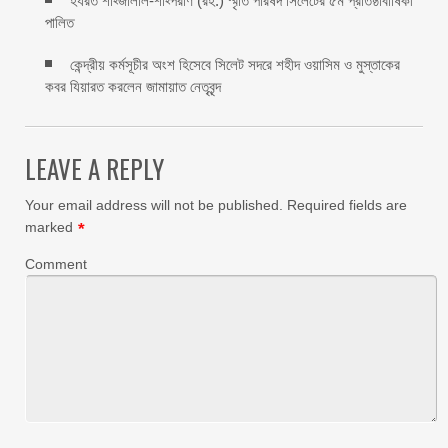
হযরত শাহ্জালাল-শাহ্পরাণ (রহ.) স্মৃতি পরিষদ সিলেটের ৫ম প্রতিষ্ঠাবার্ষিকী
পালিত ‎​
কেন্দ্রীয় কর্মসূচীর অংশ হিসেবে সিলেট সদরে শহীদ ওয়াসিম ও মুস্তাকের
কবর যিয়ারত করলেন জামায়াত নেতৃবৃন্দ ‎
LEAVE A REPLY
Your email address will not be published.
Required fields are
marked
*
Comment