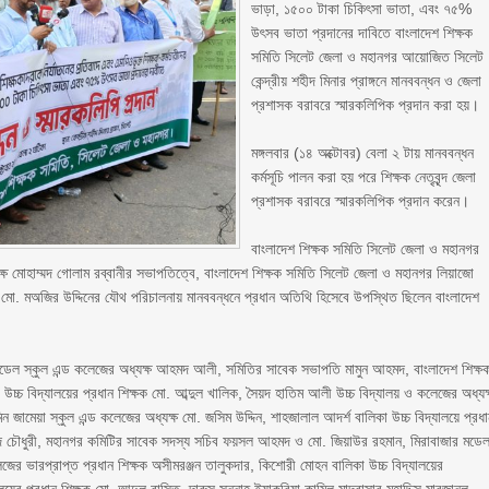
ভাড়া, ১৫০০ টাকা চিকিৎসা ভাতা, এবং ৭৫%
উৎসব ভাতা প্রদানের দাবিতে বাংলাদেশ শিক্ষক
সমিতি সিলেট জেলা ও মহানগর আয়োজিত সিলেট
কেন্দ্রীয় শহীদ মিনার প্রাঙ্গনে মানববন্ধন ও জেলা
প্রশাসক বরাবরে স্মারকলিপিক প্রদান করা হয়।
‎মঙ্গলবার (১৪ অক্টোবর) বেলা ২ টায় মানববন্ধন
কর্মসূচি পালন করা হয় পরে শিক্ষক নেতৃবৃন্দ জেলা
প্রশাসক বরাবরে স্মারকলিপিক প্রদান করেন।
‎বাংলাদেশ শিক্ষক সমিতি সিলেট জেলা ও মহানগর
ষ মোহাম্মদ গোলাম রব্বানীর সভাপতিত্বে, বাংলাদেশ শিক্ষক সমিতি সিলেট জেলা ও মহানগর লিয়াজো
ক মো. মঅজির উদ্দিনের যৌথ পরিচালনায় মানববন্ধনে প্রধান অতিথি হিসেবে উপস্থিত ছিলেন বাংলাদেশ
াঘাট মডেল স্কুল এন্ড কলেজের অধ্যক্ষ আহমদ আলী, সমিতির সাবেক সভাপতি মামুন আহমদ, বাংলাদেশ শিক্ষ
চ্চ বিদ্যালয়ের প্রধান শিক্ষক মো. আব্দুল খালিক, সৈয়দ হাতিম আলী উচ্চ বিদ্যালয় ও কলেজের অধ্যক
ামেয়া স্কুল এন্ড কলেজের অধ্যক্ষ মো. জসিম উদ্দিন, শাহজালাল আদর্শ বালিকা উচ্চ বিদ্যালয়ে প্রধ
হমেদ চৌধুরী, মহানগর কমিটির সাবেক সদস্য সচিব ফয়সল আহমদ ও মো. জিয়াউর রহমান, মিরাবাজার মডে
েজের ভারপ্রাপ্ত প্রধান শিক্ষক অসীমরঞ্জন তালুকদার, কিশোরী মোহন বালিকা উচ্চ বিদ্যালয়ের