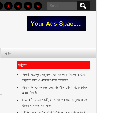
Search
for:
সাহিত্য
সর্বশেষ
সিলেটে আব্দুল্লাহ হত্যাকাণ্ডের পর আসামিপক্ষের বাড়িতে
গাছপালা কাটা ও দোকান দখলের অভিযোগ
সিসিক নির্বাচনে স্বতন্ত্র মেয়র প্রার্থীতা ঘোষণা দিলেন শিক্ষক
আহমদ ইয়াসিন
এমএ করিম ইবনে মচ্ছব্বির বাংলাদেশের সকল মানুষের চোখে
ছিলেন এক নজরকাড়া মানুষ ‎
রোটারি ক্লাব অব সিলেট পাইওনিয়ারের বৃক্ষরোপণ কর্মসূচি