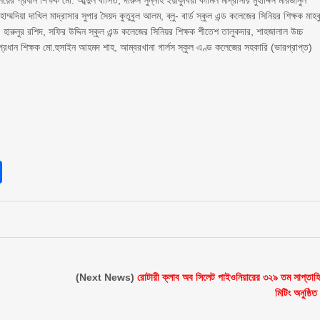
ের প্রধান শিক্ষক মো. আব্দুল বাসিত, দারুস সুন্নাহ ইয়াকুবিয়া কামিল মাদ্রাসার মুহাদ্দিস মারজানুল
মদিয়া দাখিল মাদ্রাসার সুপার সৈয়দ কুতুবুল আলম, ব্লু- বার্ড স্কুল এন্ড কলেজের সিনিয়র শিক্ষক মাহব
 হারুনুর রশিদ, সফির উদ্দিন স্কুল এন্ড কলেজের সিনিয়র শিক্ষক শীতেশ তালুকদার, শাহজালাল উচ্চ
 প্রধান শিক্ষক মো.হুসাইন আহমদ শাহ, আম্বরখানা গার্লস স্কুল এণ্ড কলেজের সহকারি (ভারপ্রাপ্ত)
sApp
int
Share
(Next News)
রোটারী ক্লাব অব সিলেট পাইওনিয়ারের ৩২৯ তম সাপ্তাহ
মিটিং অনুষ্ঠিত