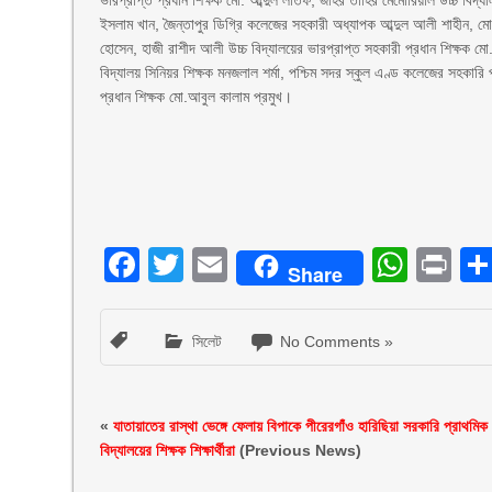
ভারপ্রাপ্ত প্রধান শিক্ষক মো. আব্দুল লতিফ, জহির তাহির মেমোরিয়াল উচ্চ বিদ্যালয়
ইসলাম খান, জৈন্তাপুর ডিগ্রি কলেজের সহকারী অধ্যাপক আব্দুল আলী শাহীন, মোহাম্
হোসেন, হাজী রাশীদ আলী উচ্চ বিদ্যালয়ের ভারপ্রাপ্ত সহকারী প্রধান শিক্ষক মো.
বিদ্যালয় সিনিয়র শিক্ষক মনজলাল শর্মা, পশ্চিম সদর স্কুল এণ্ড কলেজের সহকারি
প্রধান শিক্ষক মো.আবুল কালাম প্রমুখ।
Facebook
Twitter
Email
What
Pr
Share
সিলেট
No Comments »
«
যাতায়াতের রাস্থা ভেঙ্গে ফেলায় বিপাকে পীরেরগাঁও হারিছিয়া সরকারি প্রাথমিক
বিদ্যালয়ের শিক্ষক শিক্ষার্থীরা
(Previous News)