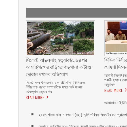
সিলেটে আব্দুল্লাহ হত্যাকাণ্ডের পর
সিসিক নির্বাচন
আসামিপক্ষের বাড়িতে গাছপালা কাটা ও
ঘোষণা দিলে
দোকান দখলের অভিযোগ
আগামী সিলেট সিটি
প্রার্থী হওয়ার ঘো
সিলেট সদর উপজেলার ২নং হাটখোলা ইউনিয়নের
অনুবাদক
দিঘীরপাড় গ্রামে সাম্প্রতিক সময়ে ঘটে যাওয়া
READ MORE
আব্দুল্লাহ হত্যার পর
READ MORE
জালালাবাদ ইউনি
হযরত শাহ্জালাল-শাহ্পরাণ (রহ.) স্মৃতি পরিষদ সিলেটের ৫ম প্রতিষ্ঠাবা
কেন্দ্রীয় কর্মসূচীর অংশ হিসেবে সিলেট সদরে শহীদ ওয়াসিম ও মুস্ত