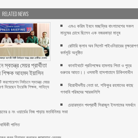
RELATED NEWS
এমএ করিম ইবনে মচ্ছব্বির বাংলাদেশের সকল
মানুষের চোখে ছিলেন এক নজরকাড়া মানুষ ‎
রোটারি ক্লাব অব সিলেট পাইওনিয়ারের বৃক্ষরোপ
কর্মসূচি অনুষ্ঠিত
ে স্বতন্ত্র মেয়র প্রার্থীতা
কানাইঘাটে প্রতিপক্ষের হামলায় পিতা ও পুত্র
ন শিক্ষক আহমদ ইয়াসিন
গুরুতর আহত।। ওসমানী হাসপাতালে চিকিৎসাধীন
 করপোরেশন নির্বাচনে স্বতন্ত্র মেয়র
বিরোধীদলীয় নেতা ডা. শফিকুর রহমানের কাছে
ষণা দিয়েছেন ইংরেজি শিক্ষক, সাহিত্য
গণদাবি পরিষদের স্মারকলিপি ‎
চেয়ারম্যান পদপ্রার্থী সিরাজুল ইসলামের সমর্থনে
য়নের ৪ নং ওয়ার্ডের নিজ পাড়ায় মতবিনিময় সভা
র্ষিকী পালিত ‎​
াকের কবর যিয়ারত করলেন জামায়াত নেতৃবৃন্দ ‎