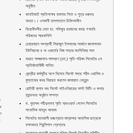
অনুষ্ঠিত
কানাইঘাটে প্রতিপক্ষের হামলায় পিতা ও পুত্র গুরুতর
আহত।। ওসমানী হাসপাতালে চিকিৎসাধীন
বিরোধীদলীয় নেতা ডা. শফিকুর রহমানের কাছে গণদাবি
পরিষদের স্মারকলিপি ‎
চেয়ারম্যান পদপ্রার্থী সিরাজুল ইসলামের সমর্থনে জালালাবাদ
ইউনিয়নের ৪ নং ওয়ার্ডের নিজ পাড়ায় মতবিনিময় সভা
হযরত শাহ্জালাল-শাহ্পরাণ (রহ.) স্মৃতি পরিষদ সিলেটের ৫ম
প্রতিষ্ঠাবার্ষিকী পালিত ‎​
কেন্দ্রীয় কর্মসূচীর অংশ হিসেবে সিলেট সদরে শহীদ ওয়াসিম ও
মুস্তাকের কবর যিয়ারত করলেন জামায়াত নেতৃবৃন্দ ‎
রোটারী ক্লাব অব সিলেট পাইওনিয়ারের ফাস্ট মিটিং ও কলার
হ্যান্ডভার অনুষ্ঠান সম্পন্ন
ক
ড. মুহাম্মদ শহীদুল্লাহ স্মৃতি অ্যাওয়ার্ড পেলেন সিলেটের
্ষ
সাংবাদিক মাহবুব আহমদ
ান
সিলেটের বাদেয়ালী গুচ্ছগ্রামে মাদ্রাসার আবাসিক ছাত্রকে
ল
বলাৎকারে প্রিন্সিপাল গ্রেপ্তার ‎